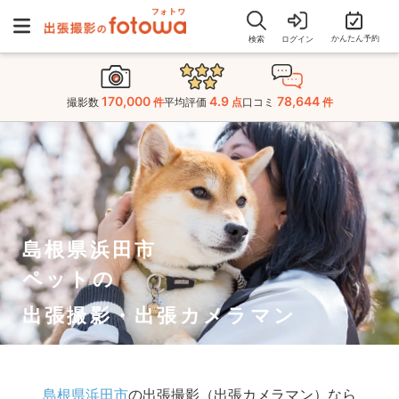
かんたん予約
検索
ログイン
170,000
4.9
78,644
撮影数
件
平均評価
点
口コミ
件
島根県浜田市
ペットの
出張撮影・出張カメラマン
島根県浜田市
の出張撮影（出張カメラマン）なら