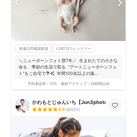
発達凸凹相談歓迎
LGBTQフレンドリー
＼ニューボーンフォト歴7年／ 生まれたての小さな
命を、季節の生花で彩る “アートニューボーンフォ
ト”をご自宅で💐✨ 年間100名以上の撮...
予約承諾率：
70%
最終アクティブ：
24時間以内
かわもとじゅんいち【Jun3photo】
4.8
(
20
)
男性