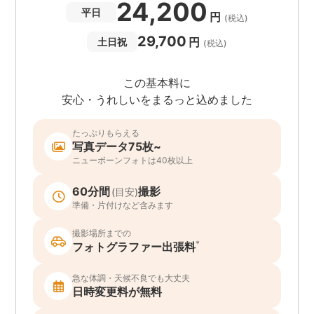
24,200
平日
円
(税込)
29,700
円
土日祝
(税込)
この基本料に
安心・うれしいをまるっと込めました
たっぷりもらえる
写真データ75枚~
ニューボーンフォトは40枚以上
60分間
撮影
(目安)
準備・片付けなど含みます
撮影場所までの
*
フォトグラファー出張料
急な体調・天候不良でも大丈夫
日時変更料が無料