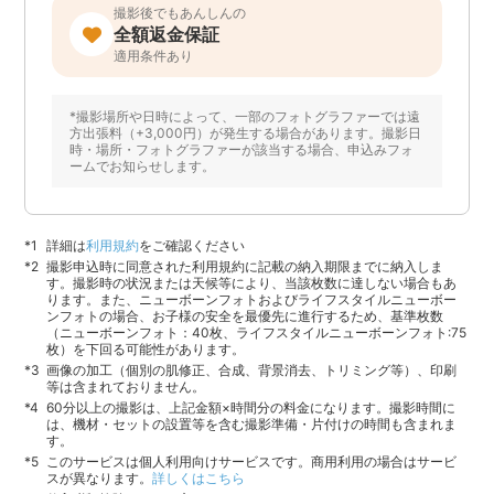
撮影後でもあんしんの
全額返金保証
適用条件あり
*撮影場所や日時によって、一部のフォトグラファーでは遠
方出張料（+3,000円）が発生する場合があります。撮影日
時・場所・フォトグラファーが該当する場合、申込みフォ
ームでお知らせします。
詳細は
利用規約
をご確認ください
撮影申込時に同意された利用規約に記載の納入期限までに納入しま
す。撮影時の状況または天候等により、当該枚数に達しない場合もあ
ります。また、ニューボーンフォトおよびライフスタイルニューボー
ンフォトの場合、お子様の安全を最優先に進行するため、基準枚数
（ニューボーンフォト：40枚、ライフスタイルニューボーンフォト:75
枚）を下回る可能性があります。
画像の加工（個別の肌修正、合成、背景消去、トリミング等）、印刷
等は含まれておりません。
60分以上の撮影は、上記金額×時間分の料金になります。撮影時間に
は、機材・セットの設置等を含む撮影準備・片付けの時間も含まれま
す。
このサービスは個人利用向けサービスです。商用利用の場合はサービ
スが異なります。
詳しくはこちら