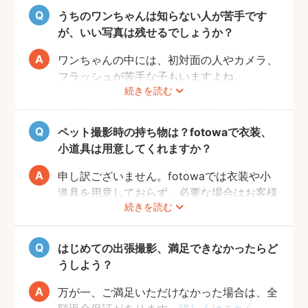
うちのワンちゃんは知らない人が苦手です
が、いい写真は残せるでしょうか？
ワンちゃんの中には、初対面の人やカメラ、
フラッシュが苦手な子もいますよね。
続きを読む
fotowaの出張撮影は、ペット撮影の実績が
あるプロフォトグラファーが担当いたしま
す。
ペット撮影時の持ち物は？fotowaで衣装、
当日に素敵な写真を撮るため、サイト内のメ
小道具は用意してくれますか？
ッセージ機能を使った事前相談をおすすめい
たします。ワンちゃんの苦手なこと、お願い
申し訳ございません。fotowaでは衣装や小
したい事、撮ってほしい写真のイメージなど
道具を用意しておらず、必要な場合はお客様
続きを読む
をフォトグラファーへお送りください。
自身にご準備をお願いしております。
飼い主さんとコミュニケーションをとりなが
当日の持ち物としては、ペットが大好きなお
ら、時間内で最大限ワンちゃんの素敵な表情
もちゃやお菓子のご用意をおすすめしており
はじめての出張撮影、満足できなかったらど
を引き出せるようにご提案いたします。
ます。
うしよう？
落ち着かせたり、目線を合わせやすくなるた
め、可愛い写真がスムーズに撮れるようにな
万が一、ご満足いただけなかった場合は、全
ります。