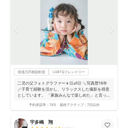
発達凸凹相談歓迎
LGBTQフレンドリー
二児の父フォトグラファー👦🏻👶🏻 ＼写真歴16年
／子育て経験を活かし、リラックスした撮影を得意
としています。 「家族みんなで楽しめた」と言って
いただけ...
予約承諾率：
74%
最終アクティブ：
7日以内
宇多嶋 翔