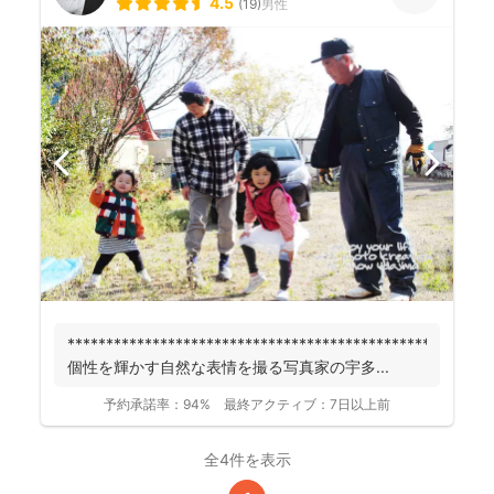
4.5
(
19
)
男性
******************************************************
個性を輝かす自然な表情を撮る写真家の宇多...
予約承諾率：
94%
最終アクティブ：
7日以上前
全4件を表示