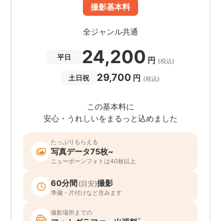
撮影基本料
全ジャンル共通
24,200
平日
円
(税込)
29,700
円
土日祝
(税込)
この基本料に
安心・うれしいをまるっと込めました
たっぷりもらえる
写真データ75枚~
ニューボーンフォトは40枚以上
60分間
撮影
(目安)
準備・片付けなど含みます
撮影場所までの
*