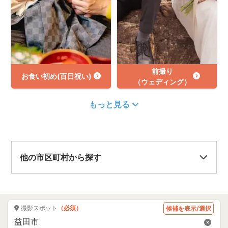
前撮り
お食い初め(百日祝い)
（ウェディング）
もっと見る
他の市区町村から探す
撮影スポット
（必須）
候補を表示/選択