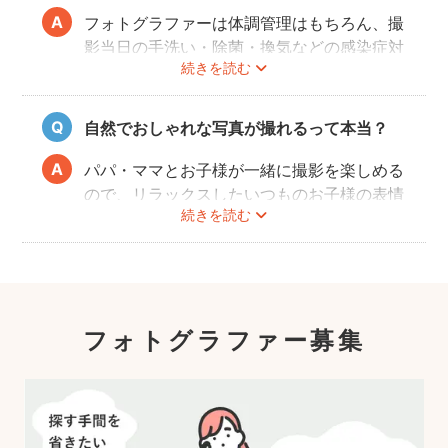
またどのカメラマンでも指名料は一切ござい
フォトグラファーは体調管理はもちろん、撮
ません。分かりやすい料金体系も人気のポイ
影当日の手洗い・除菌・換気などの感染症対
ントです。
続きを読む
策や、熱中症予防に努めます。
また、撮影中はご家族のペースに合わせなが
ら、周囲や足元に危険なものがないか注意を
自然でおしゃれな写真が撮れるって本当？
呼び掛けながら進行しますのでご安心くださ
い。
パパ・ママとお子様が一緒に撮影を楽しめる
ので、リラックスしたいつものお子様の表情
続きを読む
を撮影できます。
こども・家族撮影に長けたプロカメラマンの
中から、ユーザー自身が好きなカメラマンを
指名するので、自分好みの「家族らしいおし
ゃれな写真」に仕上がります。
フォトグラファー募集