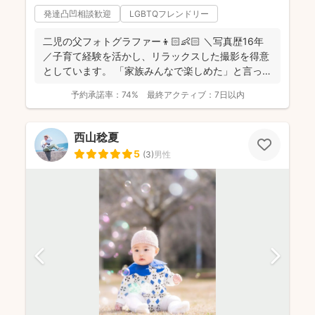
発達凸凹相談歓迎
LGBTQフレンドリー
二児の父フォトグラファー👦🏻👶🏻 ＼写真歴16年
／子育て経験を活かし、リラックスした撮影を得意
としています。 「家族みんなで楽しめた」と言って
いただけ...
予約承諾率：
74%
最終アクティブ：
7日以内
西山稔夏
5
(
3
)
男性