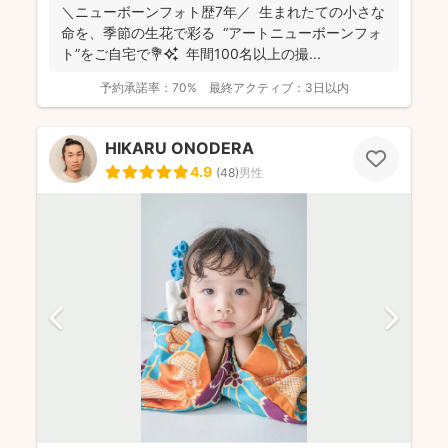
＼ニューボーンフォト歴7年／ 生まれたての小さな
命を、季節の生花で彩る “アートニューボーンフォ
ト”をご自宅で💐✨ 年間100名以上の撮...
予約承諾率：
70%
最終アクティブ：
3日以内
HIKARU ONODERA
4.9
(
48
)
男性