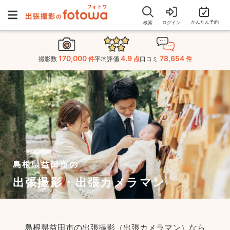
かんたん予約
検索
ログイン
170,000
4.9
78,654
撮影数
件
平均評価
点
口コミ
件
島根県益田市の
出張撮影・出張カメラマン
島根県益田市の出張撮影（出張カメラマン）なら