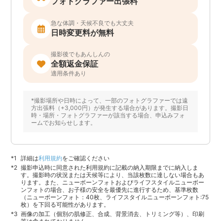
フォトグラファー出張料
急な体調・天候不良でも大丈夫
日時変更料が無料
撮影後でもあんしんの
全額返金保証
適用条件あり
*撮影場所や日時によって、一部のフォトグラファーでは遠
方出張料（+3,000円）が発生する場合があります。撮影日
時・場所・フォトグラファーが該当する場合、申込みフォ
ームでお知らせします。
詳細は
利用規約
をご確認ください
撮影申込時に同意された利用規約に記載の納入期限までに納入しま
す。撮影時の状況または天候等により、当該枚数に達しない場合もあ
ります。また、ニューボーンフォトおよびライフスタイルニューボー
ンフォトの場合、お子様の安全を最優先に進行するため、基準枚数
（ニューボーンフォト：40枚、ライフスタイルニューボーンフォト:75
枚）を下回る可能性があります。
画像の加工（個別の肌修正、合成、背景消去、トリミング等）、印刷