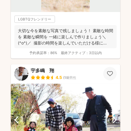
LGBTQフレンドリー
大切な今を素敵な写真で残しましょう！ 素敵な時間
を 素敵な瞬間を 一緒に楽しんで作りましょう＼
(^o^)／ 撮影の時間を楽しんでいただける様に...
予約承諾率：
86%
最終アクティブ：
3日以内
宇多嶋 翔
4.5
(
19
)
男性