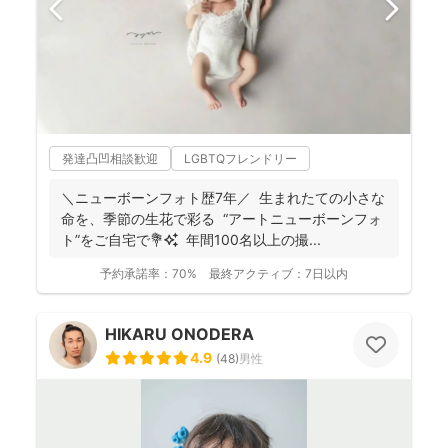
発達凸凹相談歓迎
LGBTQフレンドリー
＼ニューボーンフォト歴7年／ 生まれたての小さな
命を、季節の生花で彩る “アートニューボーンフォ
ト”をご自宅で💐✨ 年間100名以上の撮...
予約承諾率：
70%
最終アクティブ：
7日以内
HIKARU ONODERA
4.9
(
48
)
男性