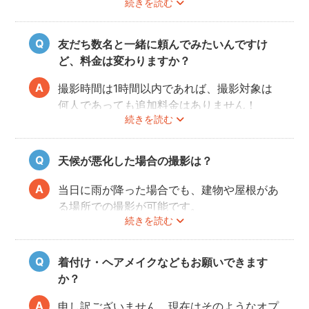
続きを読む
ットや時間配分についてフォトグラファーと
相談しておくと当日スムースに撮影できるの
でおすすめです。
友だち数名と一緒に頼んでみたいんですけ
ど、料金は変わりますか？
撮影時間は1時間以内であれば、撮影対象は
何人であっても追加料金はありません！
続きを読む
ぜひお友だち同士で素敵な思い出を残してく
ださい。
天候が悪化した場合の撮影は？
当日に雨が降った場合でも、建物や屋根があ
る場所での撮影が可能です。
続きを読む
また、撮影の実施が難しいと判断される天候
不良の場合は、事前にフォトグラファーと決
行もしくは日時変更を相談してください。
着付け・ヘアメイクなどもお願いできます
日時変更方法は
こちら
をご参照ください。
か？
申し訳ございません、現在はそのようなオプ