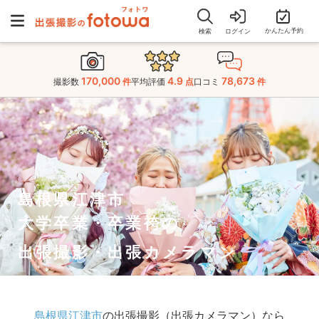
かんたん予約
検索
ログイン
170,000
4.9
78,673
撮影数
件
平均評価
点
口コミ
件
島根県江津市
大学卒業・卒業袴の
出張撮影・出張カメラマン
島根県江津市
の出張撮影（出張カメラマン）なら