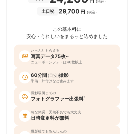
円
(税込)
29,700
円
土日祝
(税込)
この基本料に
安心・うれしいをまるっと込めました
たっぷりもらえる
写真データ75枚~
ニューボーンフォトは40枚以上
60分間
撮影
(目安)
準備・片付けなど含みます
撮影場所までの
*
フォトグラファー出張料
急な体調・天候不良でも大丈夫
日時変更料が無料
撮影後でもあんしんの