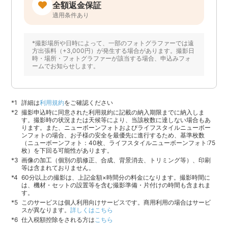
全額返金保証
適用条件あり
*撮影場所や日時によって、一部のフォトグラファーでは遠
方出張料（+3,000円）が発生する場合があります。撮影日
時・場所・フォトグラファーが該当する場合、申込みフォ
ームでお知らせします。
詳細は
利用規約
をご確認ください
撮影申込時に同意された利用規約に記載の納入期限までに納入しま
す。撮影時の状況または天候等により、当該枚数に達しない場合もあ
ります。また、ニューボーンフォトおよびライフスタイルニューボー
ンフォトの場合、お子様の安全を最優先に進行するため、基準枚数
（ニューボーンフォト：40枚、ライフスタイルニューボーンフォト:75
枚）を下回る可能性があります。
画像の加工（個別の肌修正、合成、背景消去、トリミング等）、印刷
等は含まれておりません。
60分以上の撮影は、上記金額×時間分の料金になります。撮影時間に
は、機材・セットの設置等を含む撮影準備・片付けの時間も含まれま
す。
このサービスは個人利用向けサービスです。商用利用の場合はサービ
スが異なります。
詳しくはこちら
仕入税額控除をされる方は
こちら