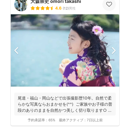
大森崇史 omori takashi
4.6
(
12
)
男性
尾道・福山・岡山などで出張撮影歴10年。自然で柔
らかな写真ならおまかせを(^^) ご家族やお子様の普
段のありのままを自然かつ美しく切り取ります○ ...
予約承諾率：
65%
最終アクティブ：
7日以上前