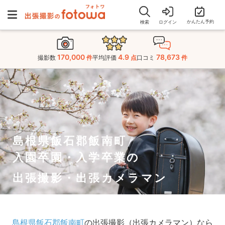
かんたん予約
検索
ログイン
170,000
4.9
78,673
撮影数
件
平均評価
点
口コミ
件
島根県飯石郡飯南町
入園卒園・入学卒業の
出張撮影・出張カメラマン
島根県飯石郡飯南町
の出張撮影（出張カメラマン）なら