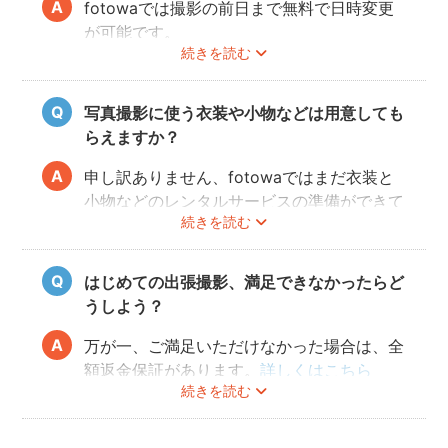
fotowaでは撮影の前日まで無料で日時変更
が可能です。
続きを読む
ご予約の変更方法は
こちら
からご確認くださ
い。
写真撮影に使う衣装や小物などは用意しても
フォトグラファーの都合により、ご希望の変
らえますか？
更日に対応できないこともありますので、あ
らかじめ開花予想を確認しながら撮影日を決
申し訳ありません、fotowaではまだ衣装と
めることをオススメいたします。
小物などのレンタルサービスの準備ができて
続きを読む
おりませんので、お客様ご自身にご用意をお
願いしております。
はじめての出張撮影、満足できなかったらど
うしよう？
万が一、ご満足いただけなかった場合は、全
額返金保証があります。
詳しくはこちら
続きを読む