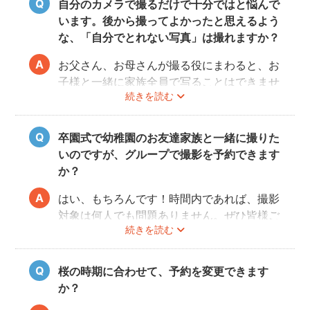
自分のカメラで撮るだけで十分ではと悩んで
います。後から撮ってよかったと思えるよう
な、「自分でとれない写真」は撮れますか？
お父さん、お母さんが撮る役にまわると、お
子様と一緒に家族全員で写ることはできませ
続きを読む
んし、プロの機材や構図ならではのクオリテ
ィもあります。
10年後、20年後に見返して、撮ってよかっ
卒園式で幼稚園のお友達家族と一緒に撮りた
たと思っていただける写真をお届けします。
いのですが、グループで撮影を予約できます
か？
はい、もちろんです！時間内であれば、撮影
対象は何人でも問題ありません。ぜひ皆様ご
続きを読む
一緒に素敵な思い出を残してください。
桜の時期に合わせて、予約を変更できます
か？