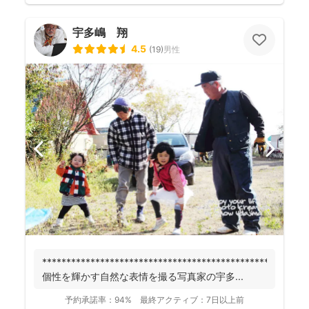
宇多嶋 翔
4.5
(
19
)
男性
******************************************************
個性を輝かす自然な表情を撮る写真家の宇多...
予約承諾率：
94%
最終アクティブ：
7日以上前