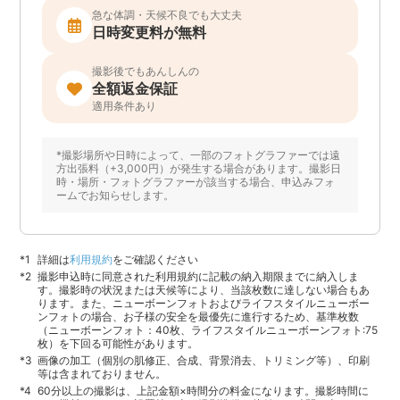
急な体調・天候不良でも大丈夫
日時変更料が無料
撮影後でもあんしんの
全額返金保証
適用条件あり
*撮影場所や日時によって、一部のフォトグラファーでは遠
方出張料（+3,000円）が発生する場合があります。撮影日
時・場所・フォトグラファーが該当する場合、申込みフォ
ームでお知らせします。
詳細は
利用規約
をご確認ください
撮影申込時に同意された利用規約に記載の納入期限までに納入しま
す。撮影時の状況または天候等により、当該枚数に達しない場合もあ
ります。また、ニューボーンフォトおよびライフスタイルニューボー
ンフォトの場合、お子様の安全を最優先に進行するため、基準枚数
（ニューボーンフォト：40枚、ライフスタイルニューボーンフォト:75
枚）を下回る可能性があります。
画像の加工（個別の肌修正、合成、背景消去、トリミング等）、印刷
等は含まれておりません。
60分以上の撮影は、上記金額×時間分の料金になります。撮影時間に