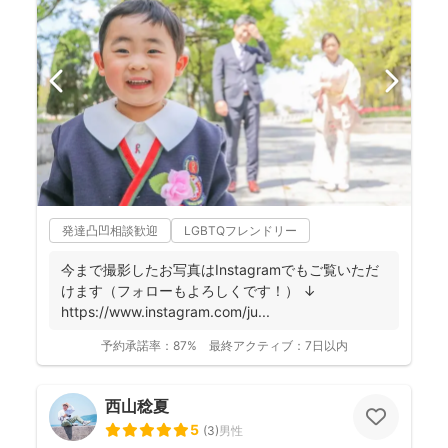
発達凸凹相談歓迎
LGBTQフレンドリー
今まで撮影したお写真はInstagramでもご覧いただ
けます（フォローもよろしくです！） ↓
https://www.instagram.com/ju...
予約承諾率：
87%
最終アクティブ：
7日以内
西山稔夏
5
(
3
)
男性