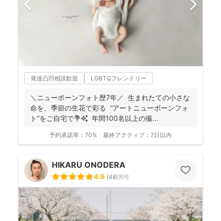
発達凸凹相談歓迎
LGBTQフレンドリー
＼ニューボーンフォト歴7年／ 生まれたての小さな
命を、季節の生花で彩る “アートニューボーンフォ
ト”をご自宅で💐✨ 年間100名以上の撮...
予約承諾率：
70%
最終アクティブ：
7日以内
HIKARU ONODERA
4.9
(
48
)
男性