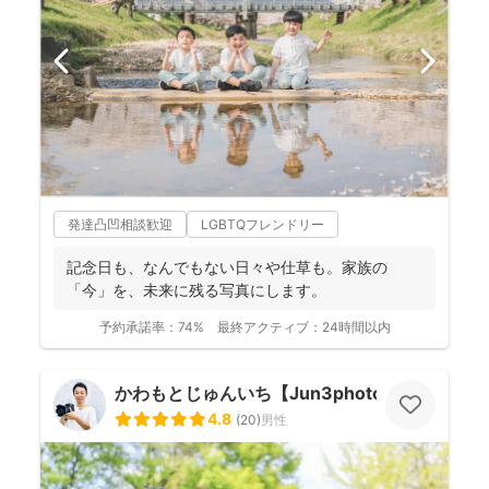
発達凸凹相談歓迎
LGBTQフレンドリー
記念日も、なんでもない日々や仕草も。家族の
「今」を、未来に残る写真にします。
予約承諾率：
74%
最終アクティブ：
24時間以内
かわもとじゅんいち【Jun3photo】
4.8
(
20
)
男性