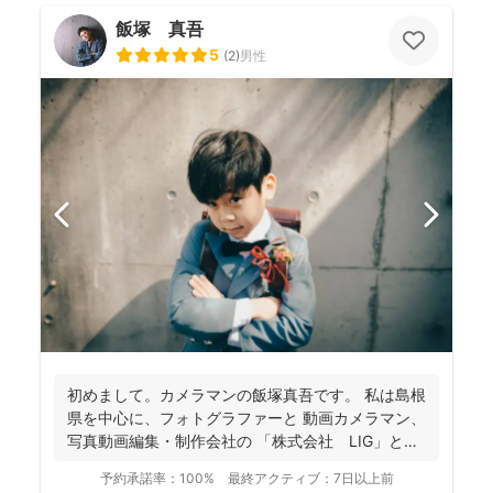
飯塚 真吾
5
(
2
)
男性
初めまして。カメラマンの飯塚真吾です。 私は島根
県を中心に、フォトグラファーと 動画カメラマン、
写真動画編集・制作会社の 「株式会社 LIG」とい
う...
予約承諾率：
100%
最終アクティブ：
7日以上前