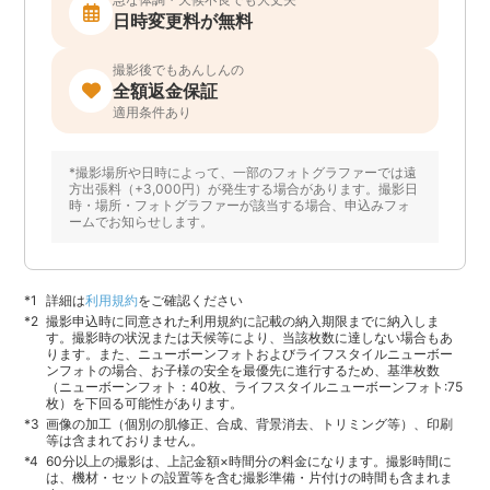
日時変更料が無料
撮影後でもあんしんの
全額返金保証
適用条件あり
*撮影場所や日時によって、一部のフォトグラファーでは遠
方出張料（+3,000円）が発生する場合があります。撮影日
時・場所・フォトグラファーが該当する場合、申込みフォ
ームでお知らせします。
詳細は
利用規約
をご確認ください
撮影申込時に同意された利用規約に記載の納入期限までに納入しま
す。撮影時の状況または天候等により、当該枚数に達しない場合もあ
ります。また、ニューボーンフォトおよびライフスタイルニューボー
ンフォトの場合、お子様の安全を最優先に進行するため、基準枚数
（ニューボーンフォト：40枚、ライフスタイルニューボーンフォト:75
枚）を下回る可能性があります。
画像の加工（個別の肌修正、合成、背景消去、トリミング等）、印刷
等は含まれておりません。
60分以上の撮影は、上記金額×時間分の料金になります。撮影時間に
は、機材・セットの設置等を含む撮影準備・片付けの時間も含まれま