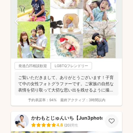
発達凸凹相談歓迎
LGBTQフレンドリー
ご覧いただきまして、ありがとうございます！子育
て中の女性フォトグラファーです。ご家族の自然な
表情を切り取って大切な思い出を残せるように撮影
します。楽しい撮...
予約承諾率：
94%
最終アクティブ：
3時間以内
かわもとじゅんいち【Jun3photo】
4.8
(
20
)
男性