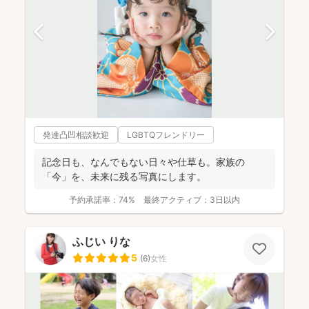
発達凸凹相談歓迎
LGBTQフレンドリー
記念日も、なんでもない日々や仕草も。家族の
「今」を、未来に残る写真にします。
予約承諾率：
74%
最終アクティブ：
3日以内
ふじい りな
5
(
6
)
女性