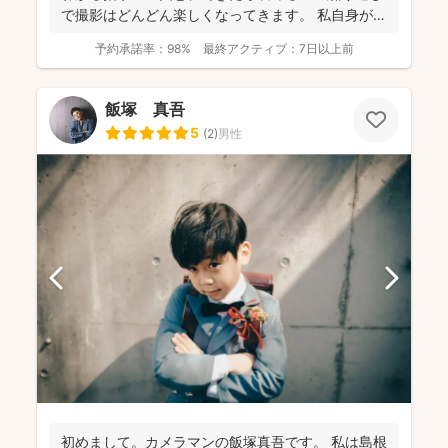
で撮影はどんどん楽しくなってきます。 私自身が撮
影を...
予約承諾率：
98%
最終アクティブ：
7日以上前
飯塚 真吾
5
(
2
)
男性
初めまして。カメラマンの飯塚真吾です。 私は島根