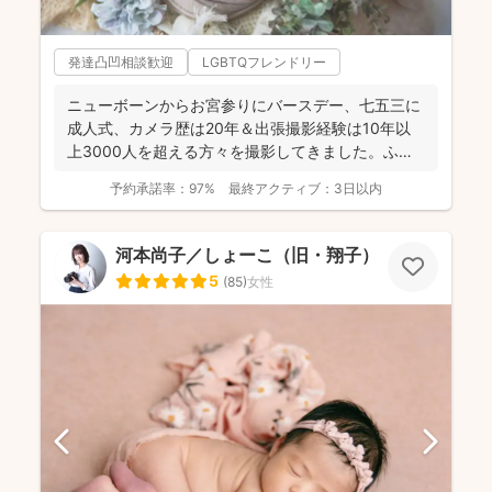
発達凸凹相談歓迎
LGBTQフレンドリー
ニューボーンからお宮参りにバースデー、七五三に
成人式、カメラ歴は20年＆出張撮影経験は10年以
上3000人を超える方々を撮影してきました。ふん
わり柔らかで...
予約承諾率：
97%
最終アクティブ：
3日以内
河本尚子／しょーこ（旧・翔子）
5
(
85
)
女性