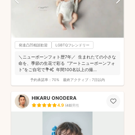
発達凸凹相談歓迎
LGBTQフレンドリー
＼ニューボーンフォト歴7年／ 生まれたての小さな
命を、季節の生花で彩る “アートニューボーンフォ
ト”をご自宅で💐✨ 年間100名以上の撮...
予約承諾率：
70%
最終アクティブ：
7日以内
HIKARU ONODERA
4.9
(
48
)
男性