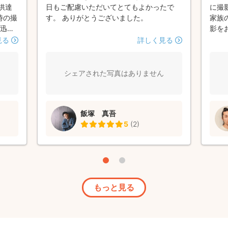
供達
日もご配慮いただいてとてもよかったで
に撮
時の撮
す。 ありがとうございました。
家族
の迅速
影を
を迎え
丁寧
見る
詳しく見る
表情
る事
を見計
が硬
してく
らっ
シェアされた写真はありません
場に馴
ださ
の写真
染ん
した。
は自
飯塚 真吾
すがと
両親
5
(
2
)
影をお
ても
がと
願い
うご
もっと見る