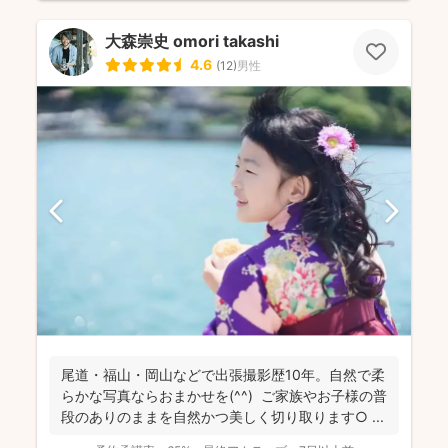
大森崇史 omori takashi
4.6
(
12
)
男性
尾道・福山・岡山などで出張撮影歴10年。自然で柔
らかな写真ならおまかせを(^^) ご家族やお子様の普
段のありのままを自然かつ美しく切り取ります○ ...