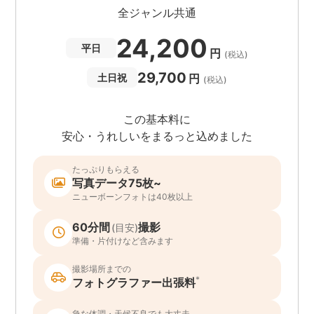
全ジャンル共通
24,200
平日
円
(税込)
29,700
円
土日祝
(税込)
この基本料に
安心・うれしいをまるっと込めました
たっぷりもらえる
写真データ75枚~
ニューボーンフォトは40枚以上
60分間
撮影
(目安)
準備・片付けなど含みます
撮影場所までの
*
フォトグラファー出張料
急な体調・天候不良でも大丈夫