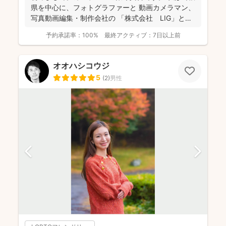
県を中心に、フォトグラファーと 動画カメラマン、
写真動画編集・制作会社の 「株式会社 LIG」とい
う...
予約承諾率：
100%
最終アクティブ：
7日以上前
オオハシコウジ
5
(
2
)
男性