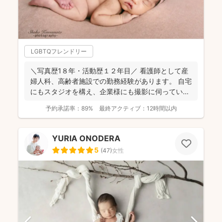
LGBTQフレンドリー
＼写真歴1８年・活動歴１２年目／ 看護師として産
婦人科、高齢者施設での勤務経験があります。 自宅
にもスタジオを構え、企業様にも撮影に伺っていま
す。 ...
予約承諾率：
89%
最終アクティブ：
12時間以内
YURIA ONODERA
5
(
47
)
女性