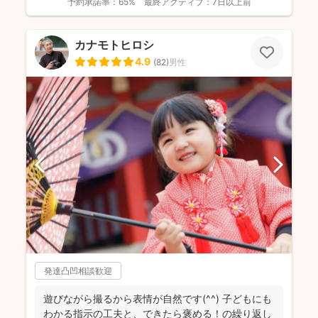
予約承諾率：
65%
最終アクティブ：
7日以上前
カナモトヒロシ
4.9
(
82
)
男性
発達凸凹相談歓迎
遊びながら撮るから表情が自然です(^^) 子どもにも
わかる指示の工夫と、できたら褒める！の繰り返し