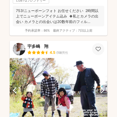
LGBTQフレンドリー
753!ニューボーンフォト お任せください 2時間以
上でニューボーンアイテム込み 🍀私とカメラの出
会い カメラとの出会いは20数年前のフィル...
予約承諾率：
86%
最終アクティブ：
7日以上前
宇多嶋 翔
4.5
(
19
)
男性