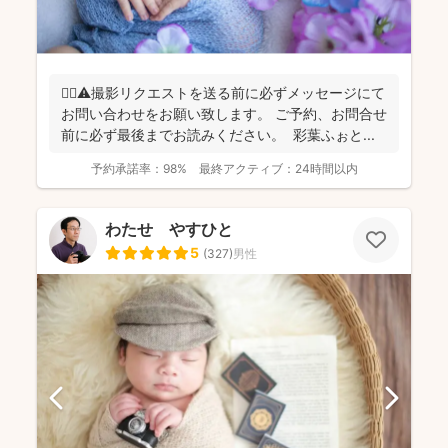
🙇‍♂️⚠️撮影リクエストを送る前に必ずメッセージにて
お問い合わせをお願い致します。 ご予約、お問合せ
前に必ず最後までお読みください。 彩葉ふぉと...
予約承諾率：
98%
最終アクティブ：
24時間以内
わたせ やすひと
5
(
327
)
男性