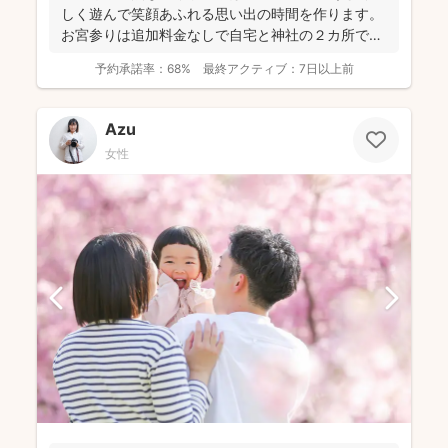
しく遊んで笑顔あふれる思い出の時間を作ります。
お宮参りは追加料金なしで自宅と神社の２カ所で撮
影で...
予約承諾率：
68%
最終アクティブ：
7日以上前
Azu
女性