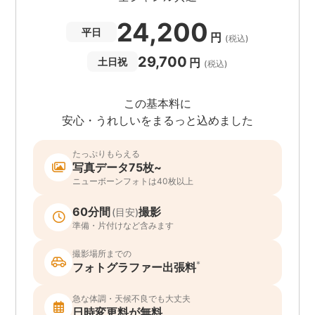
24,200
平日
円
(税込)
29,700
円
土日祝
(税込)
この基本料に
安心・うれしいをまるっと込めました
たっぷりもらえる
写真データ75枚~
ニューボーンフォトは40枚以上
60分間
撮影
(目安)
準備・片付けなど含みます
撮影場所までの
*
フォトグラファー出張料
急な体調・天候不良でも大丈夫
日時変更料が無料