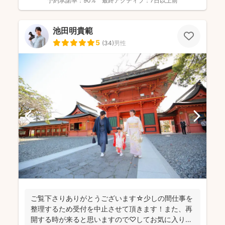
予約承諾率：
90%
最終アクティブ：
7日以上前
池田明貴範
5
(
34
)
男性
ご覧下さりありがとうございます☆少しの間仕事を
整理するため受付を中止させて頂きます！また、再
開する時が来ると思いますので♡してお気に入りに