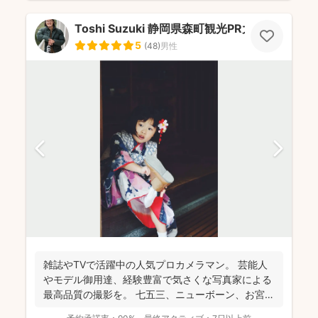
Toshi Suzuki 静岡県森町観光PR大使
5
(
48
)
男性
雑誌やTVで活躍中の人気プロカメラマン。 芸能人
やモデル御用達、経験豊富で気さくな写真家による
最高品質の撮影を。 七五三、ニューボーン、お宮参
り、記念...