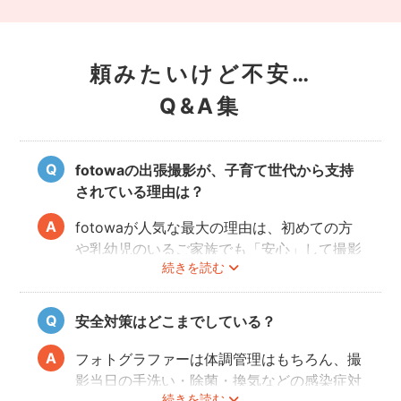
頼みたいけど不安…
Q&A集
fotowaの出張撮影が、子育て世代から支持
されている理由は？
fotowaが人気な最大の理由は、初めての方
や乳幼児のいるご家族でも「安心」して撮影
続きを読む
を楽しんでいただけることです。
厳しい審査を通過した、赤ちゃん・子どもの
扱いに慣れているパパ・ママ世代のカメラマ
安全対策はどこまでしている？
ンが全国に多数在籍。
またどのカメラマンでも指名料は一切ござい
フォトグラファーは体調管理はもちろん、撮
ません。分かりやすい料金体系も人気のポイ
影当日の手洗い・除菌・換気などの感染症対
ントです。
続きを読む