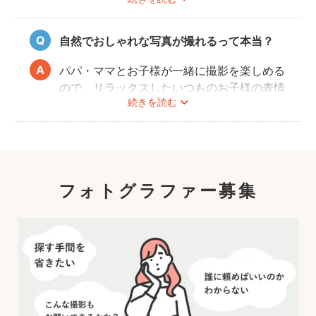
策や、熱中症予防に努めます。
また、撮影中はご家族のペースに合わせなが
ら、周囲や足元に危険なものがないか注意を
自然でおしゃれな写真が撮れるって本当？
呼び掛けながら進行しますのでご安心くださ
い。
パパ・ママとお子様が一緒に撮影を楽しめる
ので、リラックスしたいつものお子様の表情
続きを読む
を撮影できます。
こども・家族撮影に長けたプロカメラマンの
中から、ユーザー自身が好きなカメラマンを
指名するので、自分好みの「家族らしいおし
ゃれな写真」に仕上がります。
フォトグラファー募集