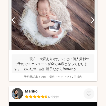
---------- 現在、大変ありがたいことに個人撮影の
ご予約でスケジュールが全て満席となっておりま
す。 そのため、誠に勝手ながらfotowaか...
予約承諾率：
91%
最終アクティブ：
7日以内
Mariko
5
(
75
)
女性