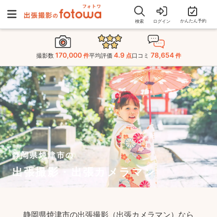
かんたん予約
検索
ログイン
170,000
4.9
78,654
撮影数
件
平均評価
点
口コミ
件
静岡県焼津市の
出張撮影・出張カメラマン
静岡県焼津市の出張撮影（出張カメラマン）なら