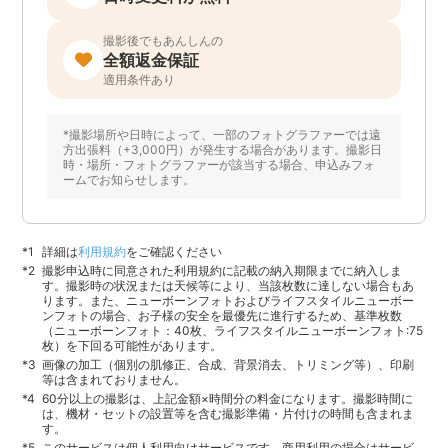
撮影後でもあんしんの
全額返金保証
適用条件あり
*撮影場所や日時によって、一部のフォトグラファーでは遠
方出張料（+3,000円）が発生する場合があります。撮影日
時・場所・フォトグラファーが該当する場合、申込みフォ
ームでお知らせします。
詳細は
利用規約
をご確認ください
撮影申込時に同意された利用規約に記載の納入期限までに納入しま
す。撮影時の状況または天候等により、当該枚数に達しない場合もあ
ります。また、ニューボーンフォトおよびライフスタイルニューボー
ンフォトの場合、お子様の安全を最優先に進行するため、基準枚数
（ニューボーンフォト：40枚、ライフスタイルニューボーンフォト:75
枚）を下回る可能性があります。
画像の加工（個別の肌修正、合成、背景消去、トリミング等）、印刷
等は含まれておりません。
60分以上の撮影は、上記金額×時間分の料金になります。撮影時間に
は、機材・セットの設置等を含む撮影準備・片付けの時間も含まれま
す。
このサービスは個人利用向けサービスです。商用利用の場合はサービ