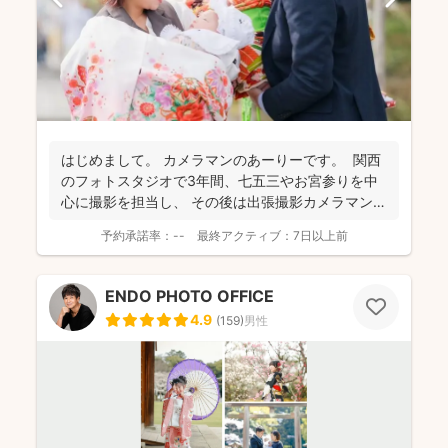
はじめまして。 カメラマンのあーりーです。 関西
のフォトスタジオで3年間、七五三やお宮参りを中
心に撮影を担当し、 その後は出張撮影カメラマンと
し...
予約承諾率：
--
最終アクティブ：
7日以上前
ENDO PHOTO OFFICE
4.9
(
159
)
男性