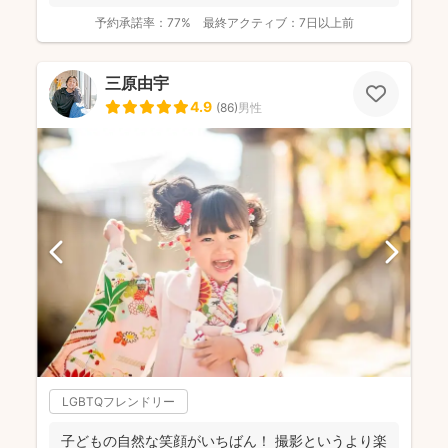
登録してください...
予約承諾率：
77%
最終アクティブ：
7日以上前
三原由宇
4.9
(
86
)
男性
LGBTQフレンドリー
子どもの自然な笑顔がいちばん！ 撮影というより楽