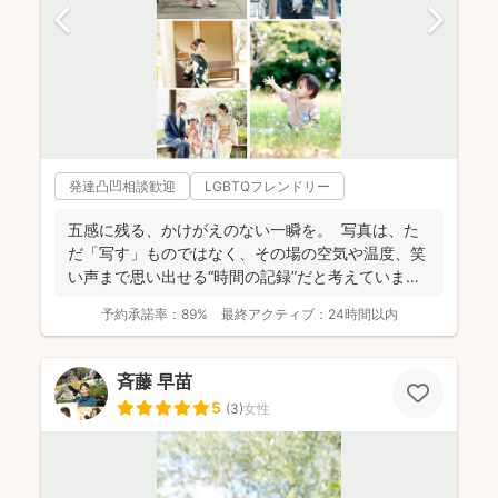
発達凸凹相談歓迎
LGBTQフレンドリー
五感に残る、かけがえのない一瞬を。 写真は、た
だ「写す」ものではなく、その場の空気や温度、笑
い声まで思い出せる“時間の記録”だと考えていま
す。 「...
予約承諾率：
89%
最終アクティブ：
24時間以内
斉藤 早苗
5
(
3
)
女性