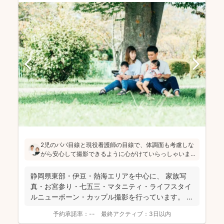
2児のパパ目線と現役看護師の目線で、体調面も考慮しな
がら安心して撮影できるように心がけていらっしゃいま
す。会話で自然な笑顔を引き出しつつ、大切な一瞬を逃
さないように撮っていくスタイル。地元・伊豆の景色を
静岡県東部・伊豆・熱海エリアを中心に、 家族写
活かした撮影も得意とのこと、記念日も旅行の思い出
真・お宮参り・七五三・マタニティ・ライフスタイ
も、ぜひご相談してみてください！
ルニューボーン・カップル撮影を行っています。
ASAK...
予約承諾率：
--
最終アクティブ：
3日以内