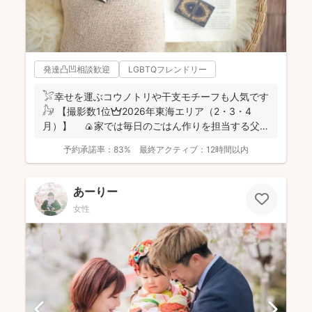
発達凸凹相談歓迎
LGBTQフレンドリー
𓅯幸せを運ぶコウノトリや干支モチーフも人気です
𓃗 【撮影数1位👑2026年東海エリア（2・3・4
月）】 🍙家では毎日のごはん作りを担当する父で
あり、...
予約承諾率：
83%
最終アクティブ：
12時間以内
あーりー
女性