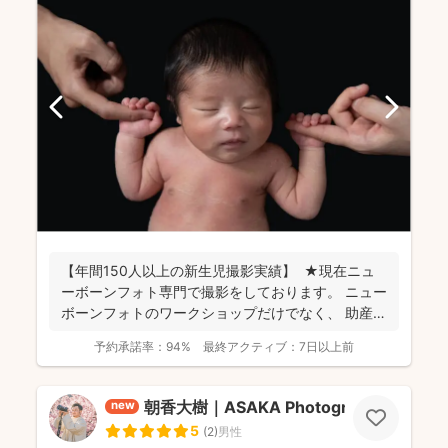
【年間150人以上の新生児撮影実績】 ★現在ニュ
ーボーンフォト専門で撮影をしております。 ニュー
ボーンフォトのワークショップだけでなく、 助産
師...
予約承諾率：
94%
最終アクティブ：
7日以上前
朝香大樹｜ASAKA Photography
new
5
(
2
)
男性