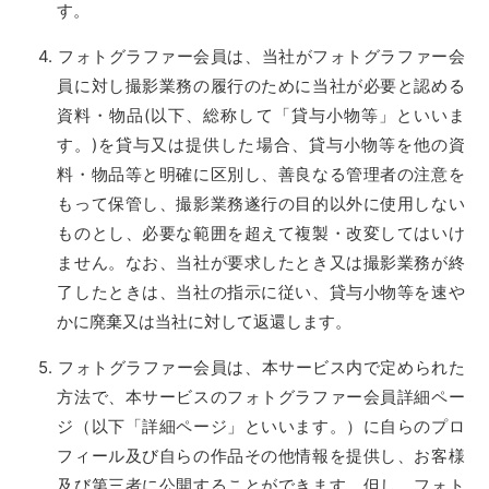
す。
フォトグラファー会員は、当社がフォトグラファー会
員に対し撮影業務の履行のために当社が必要と認める
資料・物品(以下、総称して「貸与小物等」といいま
す。)を貸与又は提供した場合、貸与小物等を他の資
料・物品等と明確に区別し、善良なる管理者の注意を
もって保管し、撮影業務遂行の目的以外に使用しない
ものとし、必要な範囲を超えて複製・改変してはいけ
ません。なお、当社が要求したとき又は撮影業務が終
了したときは、当社の指示に従い、貸与小物等を速や
かに廃棄又は当社に対して返還します。
フォトグラファー会員は、本サービス内で定められた
方法で、本サービスのフォトグラファー会員詳細ペー
ジ（以下「詳細ページ」といいます。）に自らのプロ
フィール及び自らの作品その他情報を提供し、お客様
及び第三者に公開することができます。但し、フォト