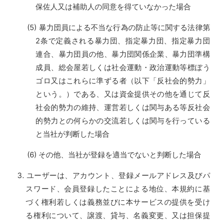
保佐人又は補助人の同意を得ていなかった場合
暴力団員による不当な行為の防止等に関する法律第
2条で定義される暴力団、指定暴力団、指定暴力団
連合、暴力団員の他、暴力団関係企業、暴力団準構
成員、総会屋若しくは社会運動・政治運動等標ぼう
ゴロ又はこれらに準ずる者（以下「反社会的勢力」
という。）である、又は資金提供その他を通じて反
社会的勢力の維持、運営若しくは関与ある等反社会
的勢力との何らかの交流若しくは関与を行っている
と当社が判断した場合
その他、当社が登録を適当でないと判断した場合
ユーザーは、アカウント、登録メールアドレス及びパ
スワード、会員登録したことによる地位、本規約に基
づく権利若しくは義務並びに本サービスの提供を受け
る権利について、譲渡、貸与、名義変更、又は担保提