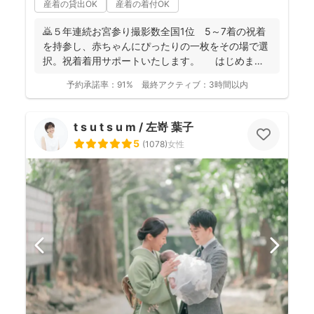
産着の貸出OK
産着の着付OK
🙇５年連続お宮参り撮影数全国1位 5～7着の祝着
を持参し、赤ちゃんにぴったりの一枚をその場で選
択。祝着着用サポートいたします。 はじめまし
て。フォ...
予約承諾率：
91%
最終アクティブ：
3時間以内
t s u t s u m / 左嵜 葉子
5
(
1078
)
女性