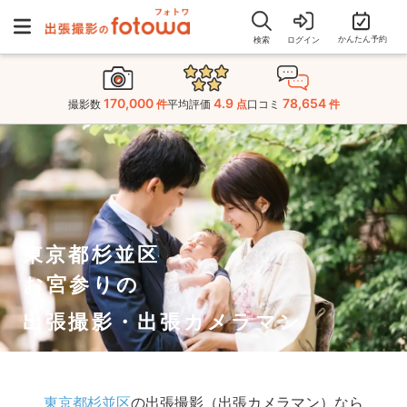
かんたん予約
検索
ログイン
170,000
4.9
78,654
撮影数
件
平均評価
点
口コミ
件
東京都杉並区
お宮参りの
出張撮影・出張カメラマン
東京都杉並区
の出張撮影（出張カメラマン）なら