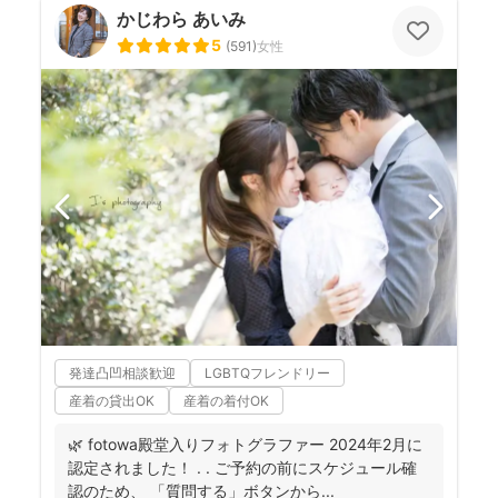
かじわら あいみ
5
(
591
)
女性
発達凸凹相談歓迎
LGBTQフレンドリー
産着の貸出OK
産着の着付OK
🌿 fotowa殿堂入りフォトグラファー 2024年2月に
認定されました！ . . ご予約の前にスケジュール確
認のため、 「質問する」ボタンから...