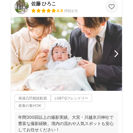
佐藤 ひろこ
4.9
(
70
)
女性
発達凸凹相談歓迎
LGBTQフレンドリー
産着の着付OK
年間300回以上の撮影実績。大宮・川越氷川神社で
豊富な撮影経験。境内の流れや人気スポットも安心
してお任せください！