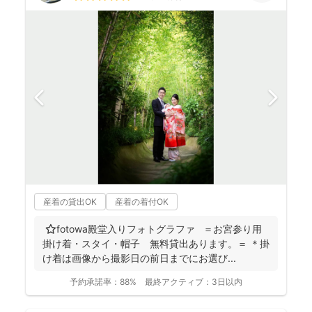
産着の貸出OK
産着の着付OK
⭐️fotowa殿堂入りフォトグラファ ＝お宮参り用
掛け着・スタイ・帽子 無料貸出あります。＝ ＊掛
け着は画像から撮影日の前日までにお選び...
予約承諾率：
88%
最終アクティブ：
3日以内