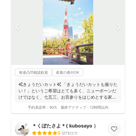
発達凸凹相談歓迎
産着の着付OK
✨きょうだいカット✨ 「きょうだいカットも撮りた
い！」というご希望はとても多く、ニューボーンだ
けではなく、七五三、お宮参りをはじめとする家族
写真を得意と...
予約承諾率：
90%
最終アクティブ：
12時間以内
＊くぼたさよ＊( kubosayo ）
5
(
273
)
女性