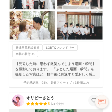
発達凸凹相談歓迎
LGBTQフレンドリー
産着の着付OK
【見返した時に思わず微笑んでしまう場面・瞬間】
を撮影しております。 ⁡ 「ふとした場面・瞬間」を
撮影した写真ほど、数年後に見返すと愛おしく感じ
ることは...
予約承諾率：
94%
最終アクティブ：
3時間以内
オリビーさとう
5
(
246
)
女性