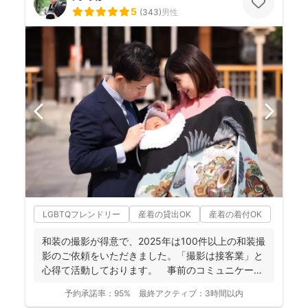
5
(
343
)
男性
LGBTQフレンドリー
産着の貸出OK
産着の着付OK
和装の撮影が得意で、2025年は100件以上の和装撮
影のご依頼をいただきました。「撮影は接客業」と
心得て活動しております。 事前のコミュニケーシ
ョンにより...
予約承諾率：
95%
最終アクティブ：
3時間以内