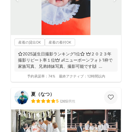
産着の貸出OK
産着の着付OK
⭐️2025誕生日撮影ランキング1位⭐️ 👑２０２３年
撮影リピート率１位👑 👶ニューボーンフォト1枠で
家族写真、兄弟姉妹写真、撮影可能です🙌 ...
予約承諾率：
74%
最終アクティブ：
12時間以内
夏（なつ）
5
(
265
)
男性