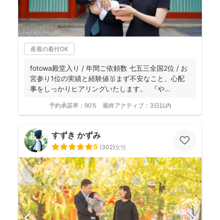
産着の着付OK
fotowa殿堂入り / 年間ご依頼数 七五三全国2位 / お
宮参り1位の実績と経験値🥇まず不安なこと、心配
事をしっかりヒアリングいたします。 『や...
予約承諾率：
90%
最終アクティブ：
3日以内
すずき かずみ
5
(
302
)
女性