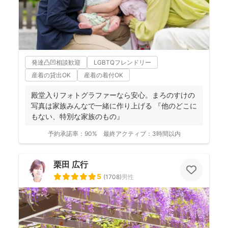
発達凸凹相談歓迎
LGBTQフレンドリー
産着の貸出OK
産着の着付OK
殿堂入りフォトグラファーなら安心。まろのすけの
写真は家族みんなで一緒に作り上げる 『他のどこに
もない、特別な家族のもの』
予約承諾率：
90%
最終アクティブ：
3時間以内
栗田 広行
5
(
1708
)
男性