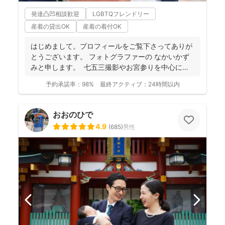
発達凸凹相談歓迎
LGBTQフレンドリー
産着の貸出OK
産着の着付OK
はじめまして。プロフィールをご覧下さってありが
とうございます。 フォトグラファーの なかいかず
みと申します。 七五三撮影やお宮参りを中心に家
族写真...
予約承諾率：
98%
最終アクティブ：
24時間以内
おおのひで
4.9
(
685
)
男性