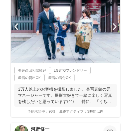
発達凸凹相談歓迎
LGBTQフレンドリー
産着の貸出OK
産着の着付OK
3万人以上のお客様を撮影しました。某写真館の元
マネージャーです。撮影大好きで一緒に楽しく写真
を残したいと思っています(^^) 特に、 「うち
の...
予約承諾率：
96%
最終アクティブ：
3時間以内
河野修一