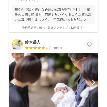
LGBTQフレンドリー
華やかで深く豊かな色彩の写真が評判です！ ご家
族の大切な時間を、何度も見たくなるような質の高
い写真で残しましょう。 空気感のある自然なスナ
ップ...
予約承諾率：
96%
最終アクティブ：
12時間以内
鈴木岳人
4.9
(
58
)
男性