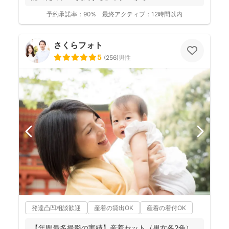
予約承諾率：
90%
最終アクティブ：
12時間以内
さくらフォト
5
(
256
)
男性
発達凸凹相談歓迎
産着の貸出OK
産着の着付OK
【年間最多撮影の実績】産着セット（男女各2色）