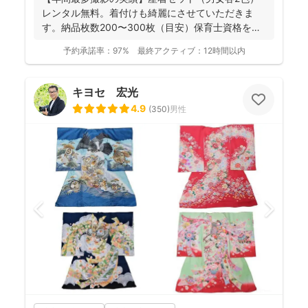
レンタル無料。着付けも綺麗にさせていただきま
す。納品枚数200〜300枚（目安）保育士資格を持
つ妻の監修の下...
予約承諾率：
97%
最終アクティブ：
12時間以内
キヨセ 宏光
4.9
(
350
)
男性