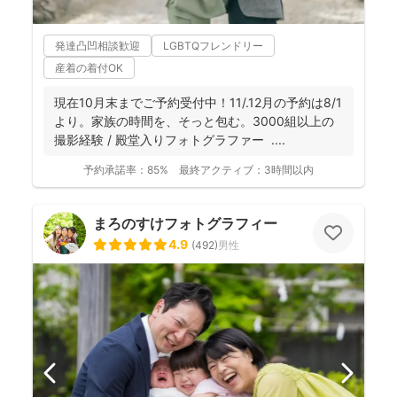
発達凸凹相談歓迎
LGBTQフレンドリー
産着の着付OK
現在10月末までご予約受付中！11/.12月の予約は8/1
より。家族の時間を、そっと包む。3000組以上の
撮影経験 / 殿堂入りフォトグラファー ....
予約承諾率：
85%
最終アクティブ：
3時間以内
まろのすけフォトグラフィー
4.9
(
492
)
男性