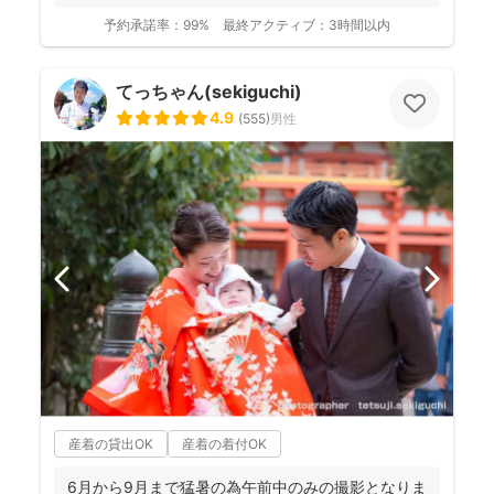
予約承諾率：
99%
最終アクティブ：
3時間以内
てっちゃん(sekiguchi)
4.9
(
555
)
男性
産着の貸出OK
産着の着付OK
6月から9月まで猛暑の為午前中のみの撮影となりま