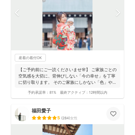
産着の着付OK
【ご予約前にご一読くださいませ🌸】 ご家族ごとの
空気感を大切に、背伸びしない「今の幸せ」を丁寧
に切り取ります。 そのご家族にしかない「色」や、
ふとした...
予約承諾率：
81%
最終アクティブ：
12時間以内
福田愛子
5
(
284
)
女性