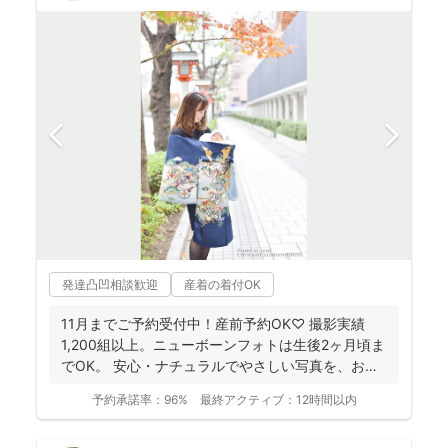
発達凸凹相談歓迎
産着の着付OK
11月までご予約受付中！産前予約OK♡ 撮影実績
1,200組以上。ニューボーンフォトは生後2ヶ月頃ま
でOK。 安心・ナチュラルでやさしい写真を、お子
さ...
予約承諾率：
96%
最終アクティブ：
12時間以内