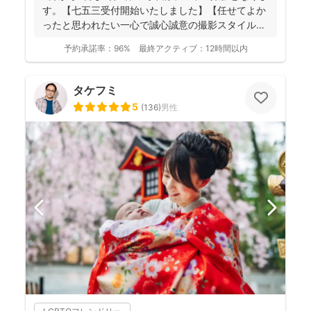
す。【七五三受付開始いたしました】【任せてよか
ったと思われたい一心で誠心誠意の撮影スタイル】
【納品枚数26...
予約承諾率：
96%
最終アクティブ：
12時間以内
タケフミ
5
(
136
)
男性