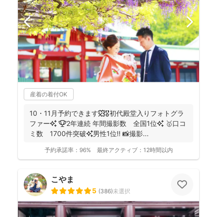
産着の着付OK
10・11月予約できます🍁🎖初代殿堂入りフォトグラ
ファー✨ 🏆2年連続 年間撮影数 全国1位✨ 🥇口コ
ミ数 1700件突破✨男性1位‼️ 📸撮影...
予約承諾率：
96%
最終アクティブ：
12時間以内
こやま
5
(
386
)
未選択