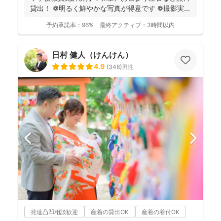
貸出！ ❁明るく鮮やかな写真が得意です ❁撮影実...
予約承諾率：
96%
最終アクティブ：
3時間以内
日村 健人（けんけん）
4.9
(
348
)
男性
発達凸凹相談歓迎
産着の貸出OK
産着の着付OK