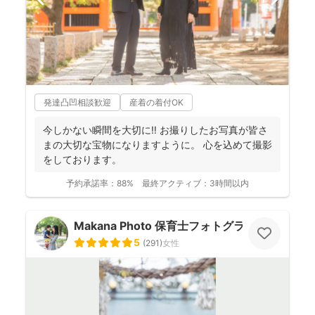
発達凸凹相談歓迎
産着の着付OK
今しかない瞬間を大切に‼︎ お撮りしたお写真が皆さ
まの大切な宝物になりますように。 心を込めて撮影
をしております。
予約承諾率：
88%
最終アクティブ：
3時間以内
Makana Photo 保育士フォトグラファー
5
(
291
)
女性