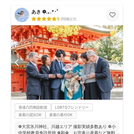
あき ❁.｡.*･ﾟ
5
(
109
)
女性
発達凸凹相談歓迎
LGBTQフレンドリー
産着の貸出OK
産着の着付OK
❁大宮氷川神社、川越エリア 撮影実績多数あり ❁小
中学校教員免許所持 ❁和傘、お宮参り産着など無料