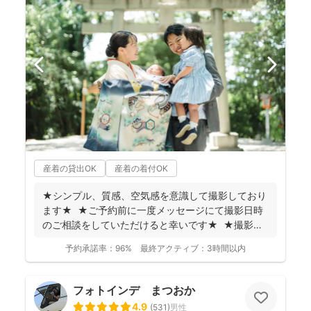
産着の貸出OK
産着の着付OK
★シンプル、質感、空気感を意識して撮影しており
ます★ ★ご予約前に一度メッセージにて撮影日時
のご相談をしていただけると幸いです★ ★撮影に
つい...
予約承諾率：
96%
最終アクティブ：
3時間以内
フォトインデ まつおか
4.9
(
531
)
男性