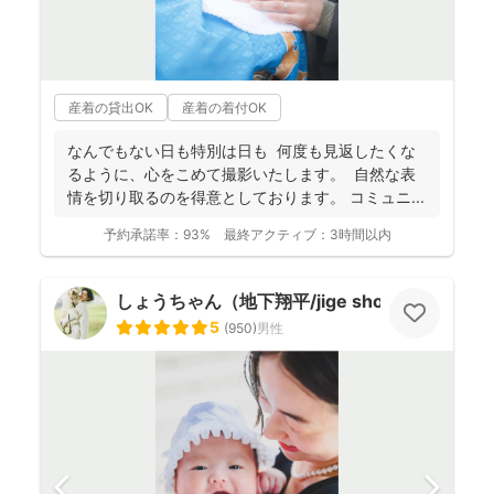
産着の貸出OK
産着の着付OK
なんでもない日も特別は日も 何度も見返したくな
るように、心をこめて撮影いたします。 自然な表
情を切り取るのを得意としております。 コミュニ...
予約承諾率：
93%
最終アクティブ：
3時間以内
しょうちゃん（地下翔平/jige shohe）
5
(
950
)
男性