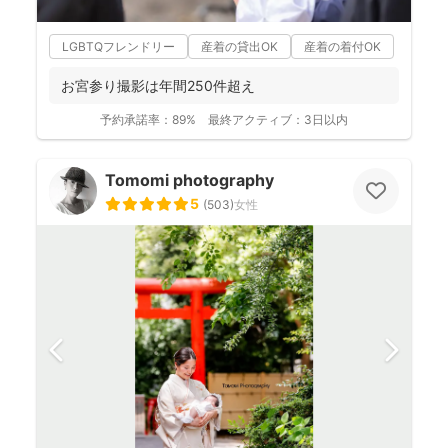
LGBTQフレンドリー
産着の貸出OK
産着の着付OK
お宮参り撮影は年間250件超え
予約承諾率：
89%
最終アクティブ：
3日以内
Tomomi photography
5
(
503
)
女性