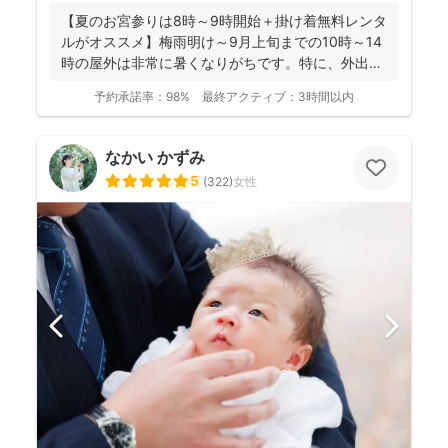
【夏のお宮参りは8時～9時開始＋掛け着無料レンタ
ルがオススメ】梅雨明け～9月上旬までの10時～14
時の屋外は非常に暑くなりがちです。特に、外出に
不慣れな赤...
予約承諾率：
98%
最終アクティブ：
3時間以内
なかい かずみ
5
(
322
)
女性