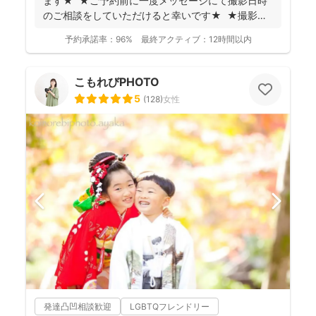
ます★ ★ご予約前に一度メッセージにて撮影日時
のご相談をしていただけると幸いです★ ★撮影に
つい...
予約承諾率：
96%
最終アクティブ：
12時間以内
こもれびPHOTO
5
(
128
)
女性
発達凸凹相談歓迎
LGBTQフレンドリー