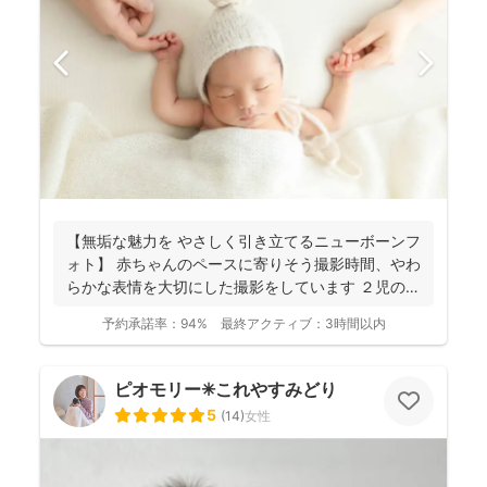
【無垢な魅力を やさしく引き立てるニューボーンフ
ォト】 赤ちゃんのペースに寄りそう撮影時間、やわ
らかな表情を大切にした撮影をしています ２児の母
のニュ...
予約承諾率：
94%
最終アクティブ：
3時間以内
ピオモリー✳︎これやすみどり
5
(
14
)
女性