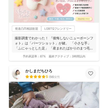
発達凸凹相談歓迎
LGBTQフレンドリー
撮影調査でわかった！ 『後悔しないニューボーンフ
ォト』は「パーツショット」が鍵。 「小さな手」
「ふにゃっとした足」 「産まれたばかりのまつ毛...
予約承諾率：
87%
最終アクティブ：
3時間以内
かしまだちひろ
5
(
56
)
女性