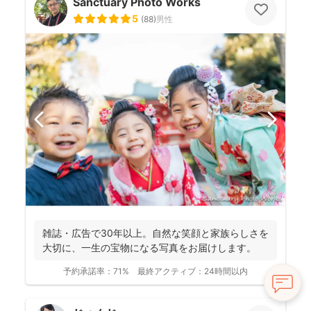
Sanctuary Photo Works
5
(
88
)
男性
雑誌・広告で30年以上。自然な笑顔と家族らしさを
大切に、一生の宝物になる写真をお届けします。
予約承諾率：
71%
最終アクティブ：
24時間以内