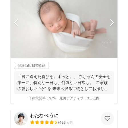
発達凸凹相談歓迎
「君に逢えた喜びを。ずっと。」 赤ちゃんの安全を
第一に、特別な一日も、何気ない日常も。 ご家族
の愛おしい "今" を 未来へ残る宝物としてお撮り...
予約承諾率：
97%
最終アクティブ：
3日以内
わたなべ うに
5
(
492
)
女性