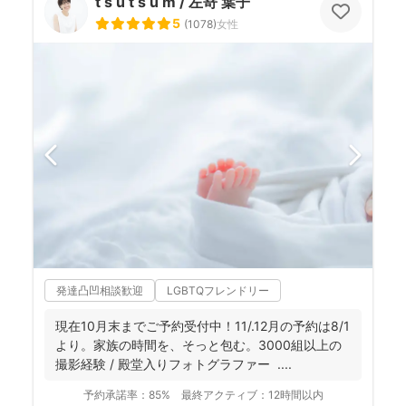
t s u t s u m / 左嵜 葉子
5
(
1078
)
女性
発達凸凹相談歓迎
LGBTQフレンドリー
現在10月末までご予約受付中！11/.12月の予約は8/1
より。家族の時間を、そっと包む。3000組以上の
撮影経験 / 殿堂入りフォトグラファー ....
予約承諾率：
85%
最終アクティブ：
12時間以内