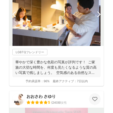
LGBTQフレンドリー
華やかで深く豊かな色彩の写真が評判です！ ご家
族の大切な時間を、何度も見たくなるような質の高
い写真で残しましょう。 空気感のある自然なスナ
ップ...
予約承諾率：
96%
最終アクティブ：
7日以内
おおさわ さゆり
5
(
2408
)
女性