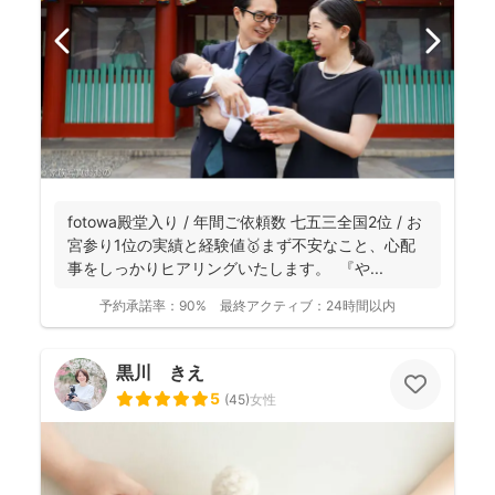
fotowa殿堂入り / 年間ご依頼数 七五三全国2位 / お
宮参り1位の実績と経験値🥇まず不安なこと、心配
事をしっかりヒアリングいたします。 『や...
予約承諾率：
90%
最終アクティブ：
24時間以内
黒川 きえ
5
(
45
)
女性