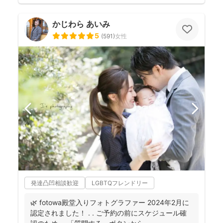
かじわら あいみ
5
(
591
)
女性
発達凸凹相談歓迎
LGBTQフレンドリー
🌿 fotowa殿堂入りフォトグラファー 2024年2月に
認定されました！ . . ご予約の前にスケジュール確