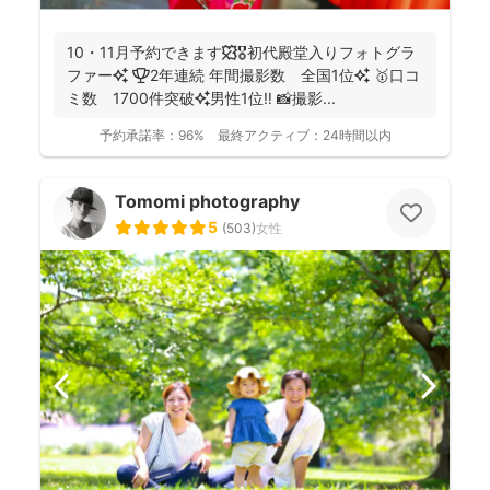
10・11月予約できます🍁🎖初代殿堂入りフォトグラ
ファー✨ 🏆2年連続 年間撮影数 全国1位✨ 🥇口コ
ミ数 1700件突破✨男性1位‼️ 📸撮影...
予約承諾率：
96%
最終アクティブ：
24時間以内
Tomomi photography
5
(
503
)
女性