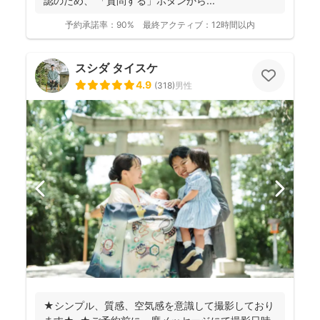
認のため、 「質問する」ボタンから...
予約承諾率：
90%
最終アクティブ：
12時間以内
スシダ タイスケ
4.9
(
318
)
男性
★シンプル、質感、空気感を意識して撮影しており