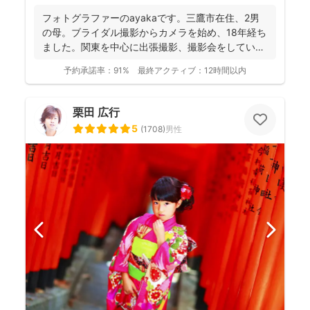
フォトグラファーのayakaです。三鷹市在住、2男
の母。ブライダル撮影からカメラを始め、18年経ち
ました。関東を中心に出張撮影、撮影会をしていま
す。 ...
予約承諾率：
91%
最終アクティブ：
12時間以内
栗田 広行
5
(
1708
)
男性