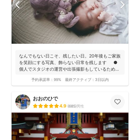
なんでもない日こそ、残したい日。20年後もご家族
を笑顔にする写真、飾らない日常を残します ●
個人でスタジオの運営や出張撮影もしているため、
全体的に...
予約承諾率：
99%
最終アクティブ：
3日以内
おおのひで
4.9
(
685
)
男性