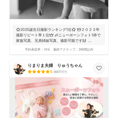
⭐️2025誕生日撮影ランキング1位⭐️ 👑２０２３年
撮影リピート率１位👑 👶ニューボーンフォト1枠で
家族写真、兄弟姉妹写真、撮影可能です🙌 ...
予約承諾率：
74%
最終アクティブ：
3時間以内
りまりま夫婦 りゅうちゃん
5
(
697
)
男性