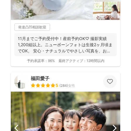
発達凸凹相談歓迎
11月までご予約受付中！産前予約OK♡ 撮影実績
1,200組以上。ニューボーンフォトは生後2ヶ月頃ま
でOK。 安心・ナチュラルでやさしい写真を、お子
さ...
予約承諾率：
96%
最終アクティブ：
12時間以内
福田愛子
5
(
284
)
女性