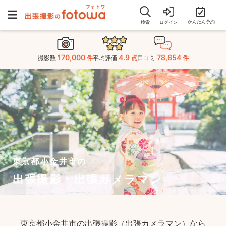
かんたん予約
検索
ログイン
170,000
4.9
78,654
撮影数
件
平均評価
点
口コミ
件
東京都小金井市の
出張撮影・出張カメラマン
東京都小金井市の出張撮影（出張カメラマン）なら