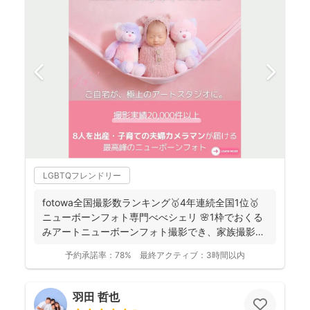
LGBTQフレンドリー
fotowa全国撮影数ランキング🥇4年連続全国1位🥇
ニューボーンフォト専門べべシェリ 🌸1枠でおくる
みアートニューボーンフォト撮影でき、家族撮影お
選...
予約承諾率：
78%
最終アクティブ：
3時間以内
羽田 哲也