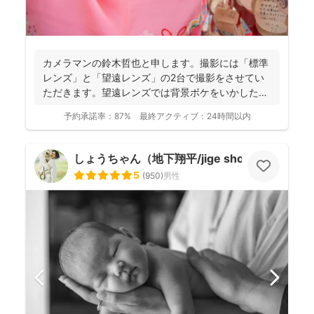
カメラマンの鈴木哲也と申します。撮影には「標準
レンズ」と「望遠レンズ」の2台で撮影をさせてい
ただきます。望遠レンズでは背景ボケをいかしたお
写真を撮影させて...
予約承諾率：
87%
最終アクティブ：
24時間以内
しょうちゃん（地下翔平/jige shohe）
5
(
950
)
男性