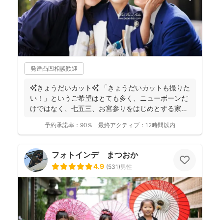
発達凸凹相談歓迎
✨きょうだいカット✨ 「きょうだいカットも撮りた
い！」というご希望はとても多く、ニューボーンだ
けではなく、七五三、お宮参りをはじめとする家族
写真を得意と...
予約承諾率：
90%
最終アクティブ：
12時間以内
フォトインデ まつおか
4.9
(
531
)
男性