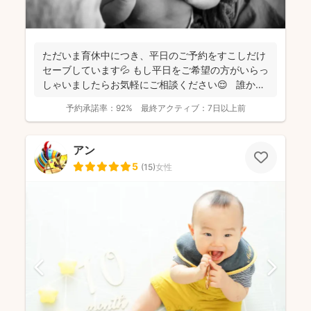
ただいま育休中につき、平日のご予約をすこしだけ
セーブしています💦 もし平日をご希望の方がいらっ
しゃいましたらお気軽にご相談ください😌 誰かに
と...
予約承諾率：
92%
最終アクティブ：
7日以上前
アン
5
(
15
)
女性