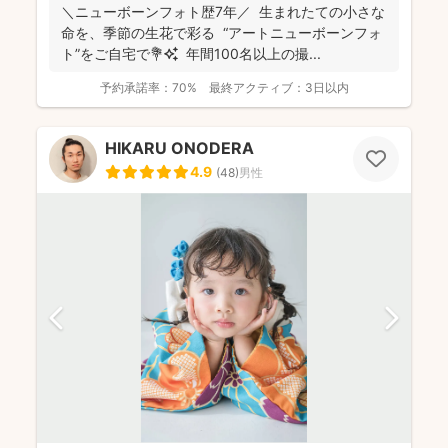
＼ニューボーンフォト歴7年／ 生まれたての小さな
命を、季節の生花で彩る “アートニューボーンフォ
ト”をご自宅で💐✨ 年間100名以上の撮...
予約承諾率：
70%
最終アクティブ：
3日以内
HIKARU ONODERA
4.9
(
48
)
男性