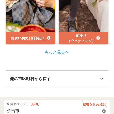
前撮り
お食い初め(百日祝い)
（ウェディング）
もっと見る
他の市区町村から探す
撮影スポット
（必須）
候補を表示/選択