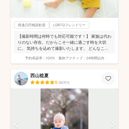
発達凸凹相談歓迎
LGBTQフレンドリー
【撮影時間は何時でも対応可能です！】 家族は代わ
りのない存在。だからこそ一緒に過ごす時を大切
に。 気持ちを込めて撮影いたします。 どんなこと
でもお気...
予約承諾率：
100%
最終アクティブ：
24時間以内
西山稔夏
5
(
3
)
男性