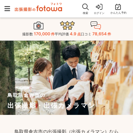
かんたん予約
検索
ログイン
170,000
4.9
78,654
撮影数
件
平均評価
点
口コミ
件
鳥取県倉吉市の
出張撮影・出張カメラマン
鳥取県倉吉市の出張撮影（出張カメラマン）なら