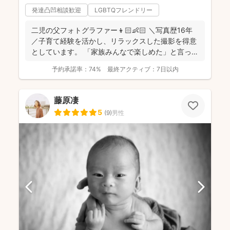
発達凸凹相談歓迎
LGBTQフレンドリー
二児の父フォトグラファー👦🏻👶🏻 ＼写真歴16年
／子育て経験を活かし、リラックスした撮影を得意
としています。 「家族みんなで楽しめた」と言って
いただけ...
予約承諾率：
74%
最終アクティブ：
7日以内
藤原凄
5
(
9
)
男性