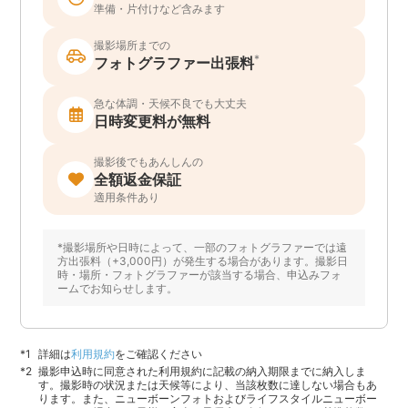
準備・片付けなど含みます
撮影場所までの
*
フォトグラファー出張料
急な体調・天候不良でも大丈夫
日時変更料が無料
撮影後でもあんしんの
全額返金保証
適用条件あり
*撮影場所や日時によって、一部のフォトグラファーでは遠
方出張料（+3,000円）が発生する場合があります。撮影日
時・場所・フォトグラファーが該当する場合、申込みフォ
ームでお知らせします。
詳細は
利用規約
をご確認ください
撮影申込時に同意された利用規約に記載の納入期限までに納入しま
す。撮影時の状況または天候等により、当該枚数に達しない場合もあ
ります。また、ニューボーンフォトおよびライフスタイルニューボー