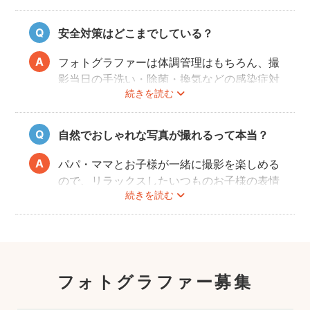
厳しい審査を通過した、赤ちゃん・子どもの
扱いに慣れているパパ・ママ世代のカメラマ
安全対策はどこまでしている？
ンが全国に多数在籍。
またどのカメラマンでも指名料は一切ござい
フォトグラファーは体調管理はもちろん、撮
ません。分かりやすい料金体系も人気のポイ
影当日の手洗い・除菌・換気などの感染症対
ントです。
続きを読む
策や、熱中症予防に努めます。
また、撮影中はご家族のペースに合わせなが
ら、周囲や足元に危険なものがないか注意を
自然でおしゃれな写真が撮れるって本当？
呼び掛けながら進行しますのでご安心くださ
い。
パパ・ママとお子様が一緒に撮影を楽しめる
ので、リラックスしたいつものお子様の表情
続きを読む
を撮影できます。
こども・家族撮影に長けたプロカメラマンの
中から、ユーザー自身が好きなカメラマンを
指名するので、自分好みの「家族らしいおし
ゃれな写真」に仕上がります。
フォトグラファー募集