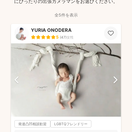
にぴったりの出張カメラマンをお選びください。
全5件を表示
YURIA ONODERA
5
(
47
)
女性
発達凸凹相談歓迎
LGBTQフレンドリー