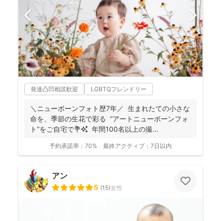
発達凸凹相談歓迎
LGBTQフレンドリー
＼ニューボーンフォト歴7年／ 生まれたての小さな
命を、季節の生花で彩る “アートニューボーンフォ
ト”をご自宅で💐✨ 年間100名以上の撮...
予約承諾率：
70%
最終アクティブ：
7日以内
アン
5
(
15
)
女性