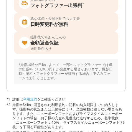
*
フォトグラファー出張料
急な体調・天候不良でも大丈夫
日時変更料が無料
撮影後でもあんしんの
全額返金保証
適用条件あり
*撮影場所や日時によって、一部のフォトグラファーでは遠
方出張料（+3,000円）が発生する場合があります。撮影日
時・場所・フォトグラファーが該当する場合、申込みフォ
ームでお知らせします。
詳細は
利用規約
をご確認ください
撮影申込時に同意された利用規約に記載の納入期限までに納入しま
す。撮影時の状況または天候等により、当該枚数に達しない場合もあ
ります。また、ニューボーンフォトおよびライフスタイルニューボー
ンフォトの場合、お子様の安全を最優先に進行するため、基準枚数
（ニューボーンフォト：40枚、ライフスタイルニューボーンフォト:75
枚）を下回る可能性があります。