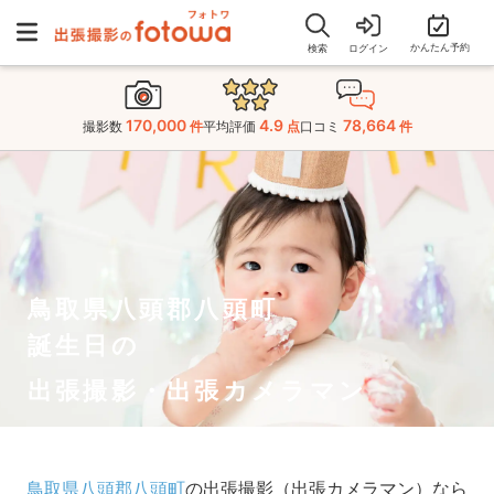
かんたん予約
検索
ログイン
170,000
4.9
78,664
撮影数
件
平均評価
点
口コミ
件
鳥取県八頭郡八頭町
誕生日の
出張撮影・出張カメラマン
鳥取県八頭郡八頭町
の出張撮影（出張カメラマン）なら