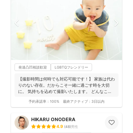
発達凸凹相談歓迎
LGBTQフレンドリー
【撮影時間は何時でも対応可能です！】 家族は代わ
りのない存在。だからこそ一緒に過ごす時を大切
に。 気持ちを込めて撮影いたします。 どんなこと
でもお気...
予約承諾率：
100%
最終アクティブ：
3日以内
HIKARU ONODERA
4.9
(
48
)
男性