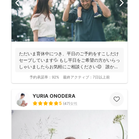
ただいま育休中につき、平日のご予約をすこしだけ
セーブしています💦 もし平日をご希望の方がいらっ
しゃいましたらお気軽にご相談ください😌 誰かに
と...
予約承諾率：
92%
最終アクティブ：
7日以上前
YURIA ONODERA
5
(
47
)
女性