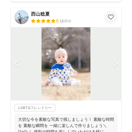
西山稔夏
5
(
3
)
男性
LGBTQフレンドリー
大切な今を素敵な写真で残しましょう！ 素敵な時間
を 素敵な瞬間を 一緒に楽しんで作りましょう＼
(^o^)／ 撮影の時間を楽しんでいただける様に...