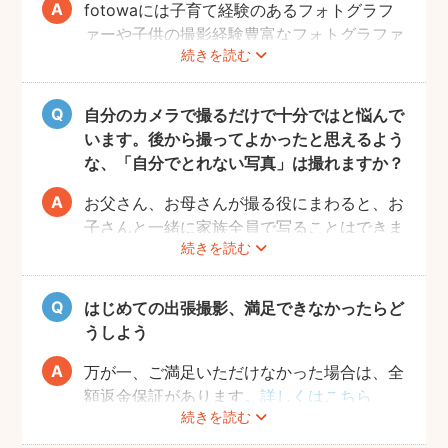
fotowaには子育て経験のあるフォトグラフ
ァーや子供の撮影経験豊富なフォトグラファ
続きを読む
ーもたくさん登録しています！ぜひ相談して
みてください。
また、フォトグラファー募集機能で人見知り
自分のカメラで撮るだけで十分ではと悩んで
のお子様の撮影が得意なフォトグラファーを
います。後から撮ってよかったと思えるよう
募集してみるのもおすすめです。
な、「自分でとれない写真」は撮れますか？
お父さん、お母さんが撮る役にまわると、お
子さんと一緒に家族全員で写ることはできま
続きを読む
せんし、プロの機材や構図ならではのクオリ
ティもあります。
10年後、20年後に見返して、撮ってよかっ
はじめての出張撮影、満足できなかったらど
たと思っていただける写真をお届けします。
うしよう
万が一、ご満足いただけなかった場合は、全
額返金保証があります。
詳しくはこちら
続きを読む