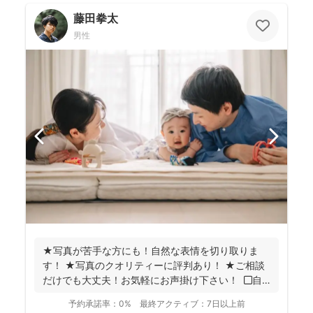
藤田拳太
男性
★写真が苦手な方にも！自然な表情を切り取りま
す！ ★写真のクオリティーに評判あり！ ★ご相談
だけでも大丈夫！お気軽にお声掛け下さい！ ◼︎自
己紹...
予約承諾率：
0%
最終アクティブ：
7日以上前