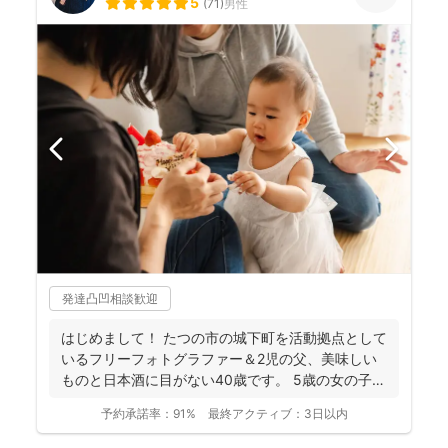
5
(
71
)
男性
発達凸凹相談歓迎
はじめまして！ たつの市の城下町を活動拠点として
いるフリーフォトグラファー＆2児の父、美味しい
ものと日本酒に目がない40歳です。 5歳の女の子、
3歳の...
予約承諾率：
91%
最終アクティブ：
3日以内