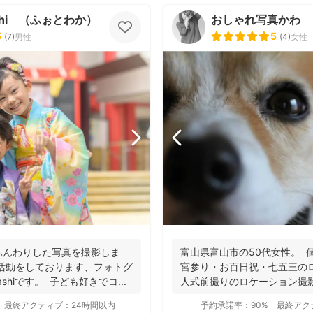
ashi （ふぉとわか）
おしゃれ写真かわ
5
5
(
7
)
男性
(
4
)
女性
ふんわりした写真を撮影しま
富山県富山市の50代女性。 
活動をしております、フォトグ
宮参り・お百日祝・七五三の
ashiです。 子ども好きでコ...
人式前撮りのロケーション撮影 
最終アクティブ：
24時間以内
予約承諾率：
90%
最終アク