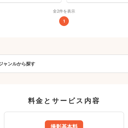
全2件を表示
撮影基本料
1
全ジャンル共通
24,200
平日
円
(税込)
29,700
円
土日祝
(税込)
ジャンルから探す
この基本料に
心・うれしいをまるっと込めました
たっぷりもらえる
料金とサービス内容
写真データ75枚~
ニューボーンフォトは40枚以上
60分間
撮影
(目安)
準備・片付けなど含みます