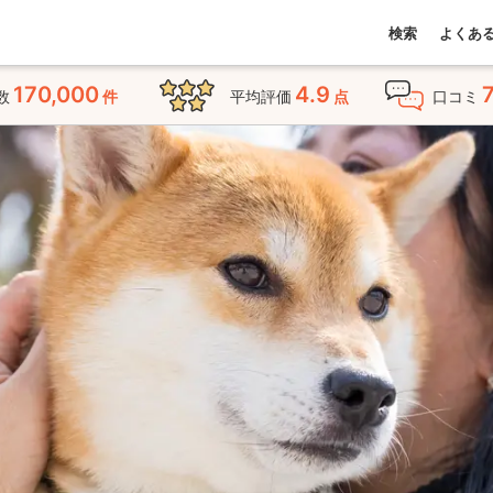
検索
よくあ
170,000
4.9
数
件
平均評価
点
口コミ