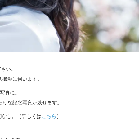
ださい。
念撮影に伺います。
写真に。
たりな記念写真が残せます。
切なし。（詳しくは
こちら
）