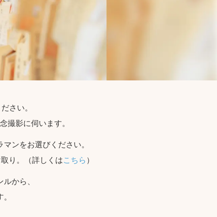
ください。
念撮影に伺います。
ラマンをお選びください。
け取り。（詳しくは
こちら
）
ンルから、
す。