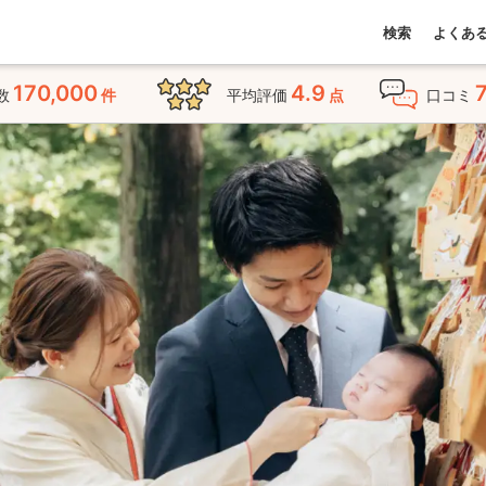
検索
よくあ
170,000
4.9
数
件
平均評価
点
口コミ