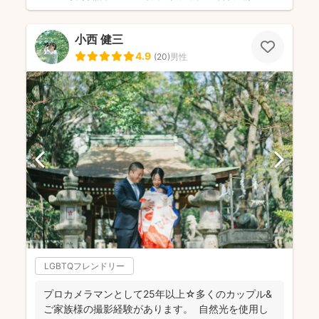
小西 健三
4.9
(
20
)
男性
LGBTQフレンドリー
プロカメラマンとして25年以上☆多くのカップル&
ご家族様の撮影経験があります。 自然光を使用し