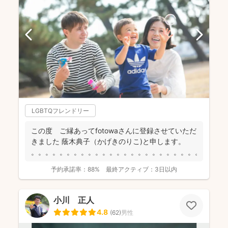
LGBTQフレンドリー
この度 ご縁あってfotowaさんに登録させていただ
きました 蔭木典子（かげきのりこ)と申します。
。。。。。。。。。。。。。。。。。。。。。。。。。...
予約承諾率：
88%
最終アクティブ：
3日以内
小川 正人
4.8
(
62
)
男性