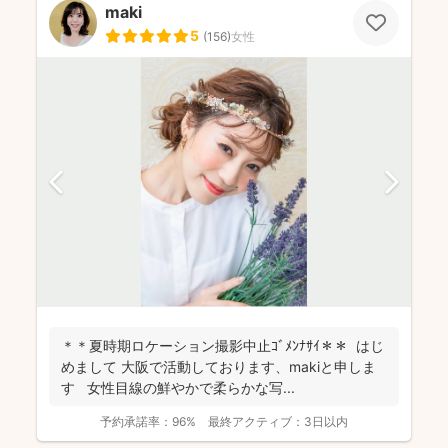
maki
5
(
156
)
女性
＊＊夏時期ロケーション撮影中止ｺﾞﾒﾝﾅｻｲ＊＊ はじ
めまして 大阪で活動しております、makiと申しま
す 女性目線の鮮やかで柔らかな写...
予約承諾率：
96%
最終アクティブ：
3日以内