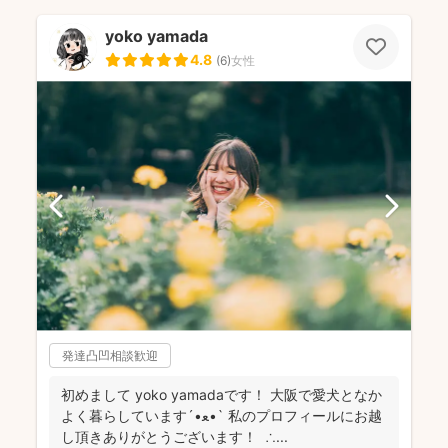
yoko yamada
4.8
(
6
)
女性
発達凸凹相談歓迎
初めまして yoko yamadaです！ 大阪で愛犬となか
よく暮らしています‎´•ﻌ•` 私のプロフィールにお越
し頂きありがとうございます！ ∴...