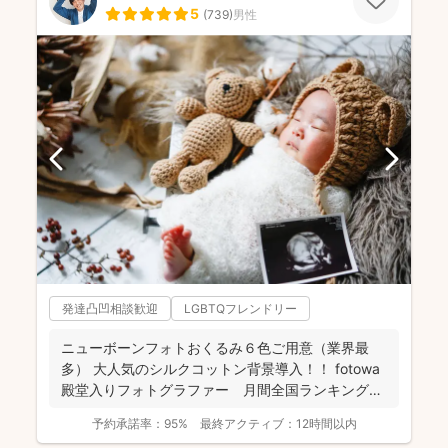
5
(
739
)
男性
発達凸凹相談歓迎
LGBTQフレンドリー
ニューボーンフォトおくるみ６色ご用意（業界最
多） 大人気のシルクコットン背景導入！！ fotowa
殿堂入りフォトグラファー 月間全国ランキング１
位獲得...
予約承諾率：
95%
最終アクティブ：
12時間以内