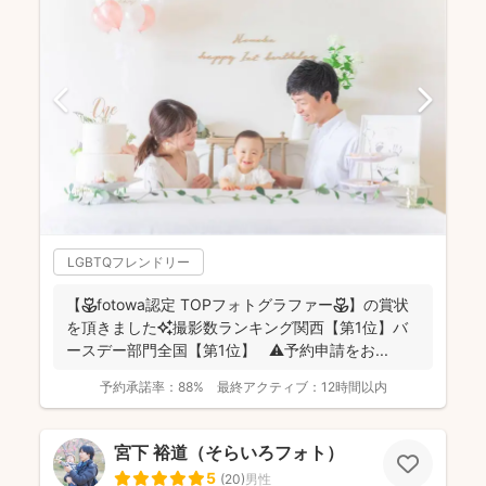
LGBTQフレンドリー
【🌷fotowa認定 TOPフォトグラファー🌷】の賞状
を頂きました✨撮影数ランキング関西【第1位】バ
ースデー部門全国【第1位】 ⚠️予約申請をお...
予約承諾率：
88%
最終アクティブ：
12時間以内
宮下 裕道（そらいろフォト）
5
(
20
)
男性