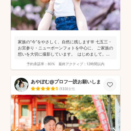
家族の“今”をやさしく、自然に残します🌸 七五三・
お宮参り・ニューボーンフォトを中心に、 ご家族の
想いを大切に撮影しています。 はじめまして。
カ...
予約承諾率：
80%
最終アクティブ：
12時間以内
あやぽむ@プロフ一読お願いします⭕️
5
(
133
)
女性