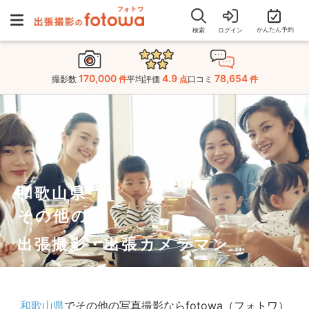
かんたん予約
検索
ログイン
170,000
4.9
78,654
撮影数
件
平均評価
点
口コミ
件
和歌山県
その他の
出張撮影・出張カメラマン
和歌山県
でその他の写真撮影ならfotowa（フォトワ）