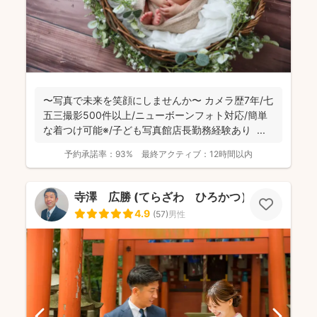
〜写真で未来を笑顔にしませんか〜 カメラ歴7年/七
五三撮影500件以上/ニューボーンフォト対応/簡単
な着つけ可能※/子ども写真館店長勤務経験あり ...
予約承諾率：
93%
最終アクティブ：
12時間以内
寺澤 広勝 (てらざわ ひろかつ）
4.9
(
57
)
男性