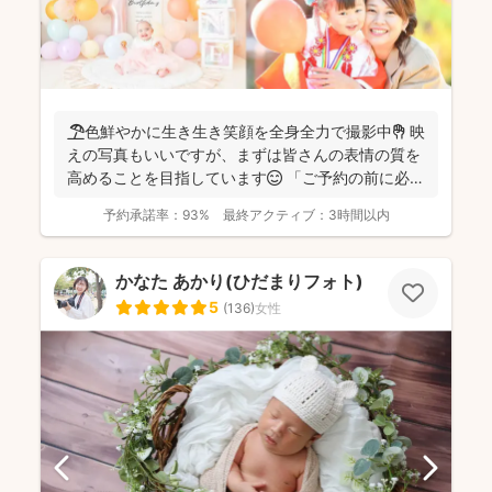
🏖️色鮮やかに生き生き笑顔を全身全力で撮影中✊ 映
えの写真もいいですが、まずは皆さんの表情の質を
高めることを目指しています😊 「ご予約の前に必ず
メッセ...
予約承諾率：
93%
最終アクティブ：
3時間以内
かなた あかり(ひだまりフォト)
5
(
136
)
女性