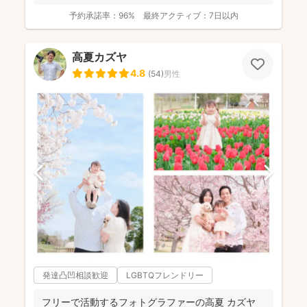
予約承諾率：
96%
最終アクティブ：
7日以内
高夏カズヤ
4.8
(
54
)
男性
発達凸凹相談歓迎
LGBTQフレンドリー
フリーで活動するフォトグラファーの高夏 カズヤ