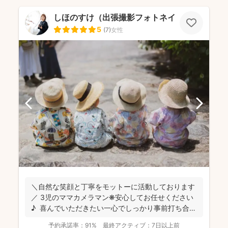
しほのすけ（出張撮影フォトネイロ）
5
(
7
)
女性
＼自然な笑顔と丁寧をモットーに活動しております
／ 3児のママカメラマン❋安心してお任せください
♪ 喜んでいただきたい一心でしっかり事前打ち合わ
せ❋...
予約承諾率：
91%
最終アクティブ：
7日以上前