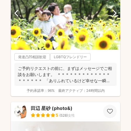
発達凸凹相談歓迎
LGBTQフレンドリー
ご予約リクエストの前に、まずはメッセージでご相
談をお願いします。 ＊＊＊＊＊＊＊＊＊＊＊＊＊
＊＊＊＊＊＊ 「ありふれているけど幸せな一瞬」
を残...
予約承諾率：
96%
最終アクティブ：
24時間以内
田辺 星砂 (photo&)
5
(
528
)
女性