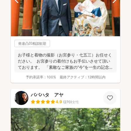
発達凸凹相談歓迎
お子様と着物の撮影（お宮参り・七五三）お任せく
ださい。 お宮参りの着付けもお手伝いさせて頂い
ております。 「素敵なご家族の“今”を一生の記念
に...
予約承諾率：
100%
最終アクティブ：
12時間以内
ババハタ アヤ
4.9
(
270
)
女性