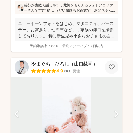
笑顔が素敵で話しやすく元気をもらえるフォトグラファ
ーさんです(^^)きょうだい撮影もお得意で、お兄ちゃんお
姉ちゃんが人見知りの場合も、年子の姉妹を育児してい
る経験から、温かくほっこりするような雰囲気で進めて
ニューボーンフォトをはじめ、マタニティ、バース
いくので安心です♪
デー、お宮参り、七五三など、ご家族の節目を撮影
しております。 特に新生児や小さなお子さまの自然
で温かみのあ...
予約承諾率：
83%
最終アクティブ：
7日以内
やまぐち ひろし（山口紘司）
4.9
(
160
)
男性