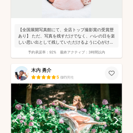
【全国展開写真館にて、全店トップ撮影賞の受賞歴
あり】 ただ、写真を残すだけでなく、ハレの日を楽
しい思い出として残していただけるように心がけて
おります。 ...
予約承諾率：
92%
最終アクティブ：
3時間以内
木内 勇介
5
(
97
)
男性