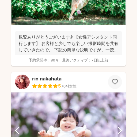
観覧ありがとうございます♪ 【女性アシスタント同
行します】 お客様と少しでも楽しい撮影時間を共有
していきたので、 下記の簡単な説明ですが、一読し
てい...
予約承諾率：
90%
最終アクティブ：
7日以上前
rin nakahata
5
(
64
)
女性