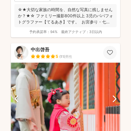
☆★大切な家族の時間を、自然な写真に残しません
か？★☆ ファミリー撮影800件以上 3児のパパフォ
トグラファー【てるあき】です。 お宮参り・七
五...
予約承諾率：
94%
最終アクティブ：
3日以内
中出啓吾
5
(
11
)
男性