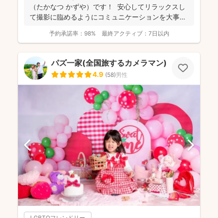
（たかなつ かずや）です！ 安心してリラックスし
て撮影に臨めるようにコミュニケーションを大事に
しており...
予約承諾率：
98%
最終アクティブ：
7日以内
パズ一家(全国旅するカメラマン)
4.9
(
58
)
男性
LGBTQフレンドリー