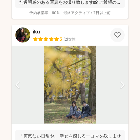
た透明感のある写真をお撮り致します📸 ご希望の日
程が...
予約承諾率：
90%
最終アクティブ：
7日以上前
iku
5
(
2
)
女性
「何気ない日常や、 幸せを感じる一コマを残しませ