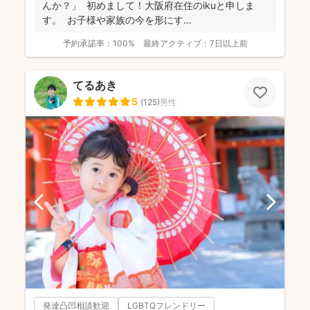
んか？」 初めまして！大阪府在住のikuと申しま
す。 お子様や家族の今を形にす...
予約承諾率：
100%
最終アクティブ：
7日以上前
てるあき
5
(
125
)
男性
発達凸凹相談歓迎
LGBTQフレンドリー