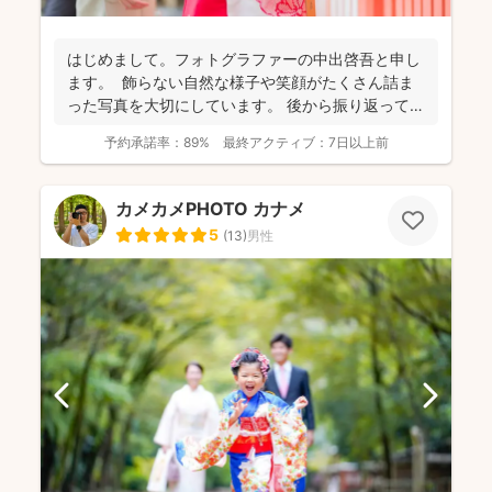
はじめまして。フォトグラファーの中出啓吾と申し
ます。 飾らない自然な様子や笑顔がたくさん詰ま
った写真を大切にしています。 後から振り返って笑
顔にな...
予約承諾率：
89%
最終アクティブ：
7日以上前
カメカメPHOTO カナメ
5
(
13
)
男性