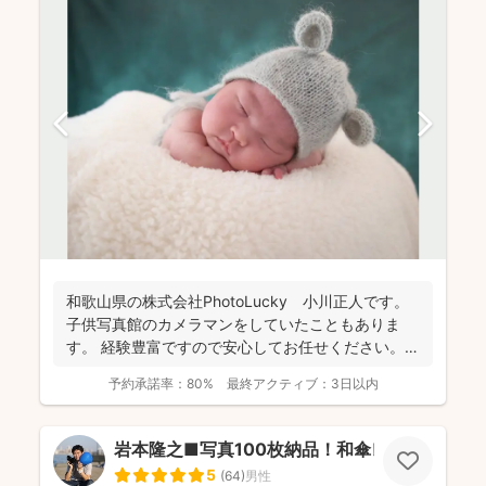
和歌山県の株式会社PhotoLucky 小川正人です。
子供写真館のカメラマンをしていたこともありま
す。 経験豊富ですので安心してお任せください。
...
予約承諾率：
80%
最終アクティブ：
3日以内
岩本隆之■写真100枚納品！和傘レンタルあり
5
(
64
)
男性