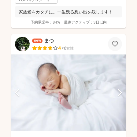
家族愛をカタチに。一生残る想い出を残します！
予約承諾率：
84%
最終アクティブ：
3日以内
まつ
new
4
(
1
)
女性