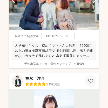
発達凸凹相談歓迎
LGBTQフレンドリー
人見知りキッズ・初めてママさん大歓迎！ 1000組
以上の家族撮影実績👶🏻🎈 撮影時間も思い出も色褪
せないカタチで残します♪ ⚠️必ず事前にメッセ...
予約承諾率：
82%
最終アクティブ：
7日以内
福永 洋介
5
(
62
)
男性