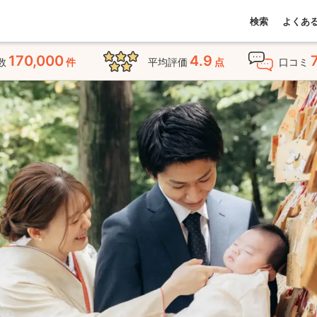
検索
よくあ
170,000
4.9
数
件
平均評価
点
口コミ