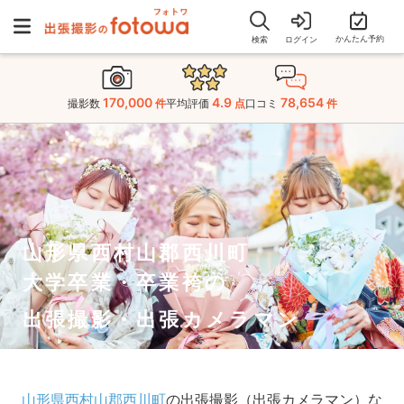
かんたん予約
検索
ログイン
170,000
4.9
78,654
撮影数
件
平均評価
点
口コミ
件
山形県西村山郡西川町
大学卒業・卒業袴の
出張撮影・出張カメラマン
山形県西村山郡西川町
の出張撮影（出張カメラマン）な