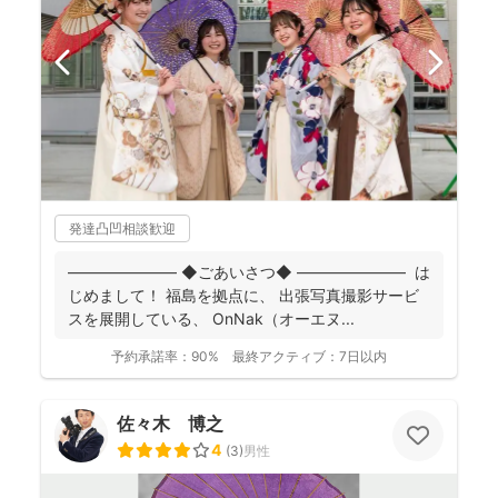
発達凸凹相談歓迎
――――――― ◆ごあいさつ◆ ――――――― は
じめまして！ 福島を拠点に、 出張写真撮影サービ
スを展開している、 OnNak（オーエヌ...
予約承諾率：
90%
最終アクティブ：
7日以内
佐々木 博之
4
(
3
)
男性