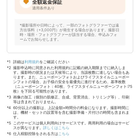
全額返金保証
適用条件あり
*撮影場所や日時によって、一部のフォトグラファーでは遠
方出張料（+3,000円）が発生する場合があります。撮影日
時・場所・フォトグラファーが該当する場合、申込みフォ
ームでお知らせします。
詳細は
利用規約
をご確認ください
撮影申込時に同意された利用規約に記載の納入期限までに納入しま
す。撮影時の状況または天候等により、当該枚数に達しない場合もあ
ります。また、ニューボーンフォトおよびライフスタイルニューボー
ンフォトの場合、お子様の安全を最優先に進行するため、基準枚数
（ニューボーンフォト：40枚、ライフスタイルニューボーンフォト:75
枚）を下回る可能性があります。
画像の加工（個別の肌修正、合成、背景消去、トリミング等）、印刷
等は含まれておりません。
60分以上の撮影は、上記金額×時間分の料金になります。撮影時間に
は、機材・セットの設置等を含む撮影準備・片付けの時間も含まれま
す。
このサービスは個人利用向けサービスです。商用利用の場合はサービ
スが異なります。
詳しくはこちら
仕入税額控除をされる方は
こちら