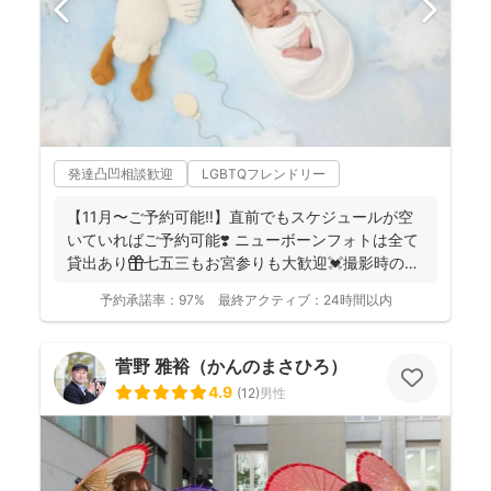
発達凸凹相談歓迎
LGBTQフレンドリー
【11月〜ご予約可能‼︎】直前でもスケジュールが空
いていればご予約可能❣️ ニューボーンフォトは全て
貸出あり🎁七五三もお宮参りも大歓迎💓撮影時のみ
産着を貸...
予約承諾率：
97%
最終アクティブ：
24時間以内
菅野 雅裕（かんのまさひろ）
4.9
(
12
)
男性