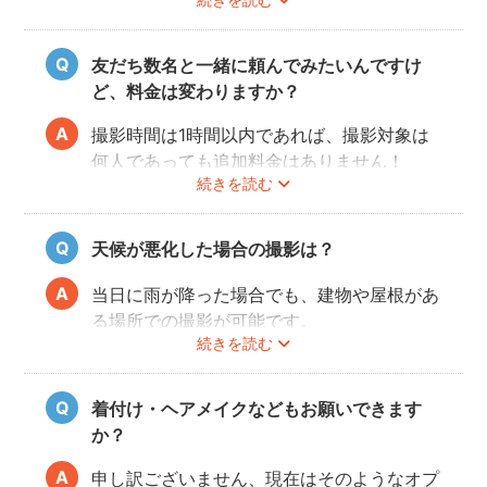
ットや時間配分についてフォトグラファーと
相談しておくと当日スムースに撮影できるの
でおすすめです。
友だち数名と一緒に頼んでみたいんですけ
ど、料金は変わりますか？
撮影時間は1時間以内であれば、撮影対象は
何人であっても追加料金はありません！
続きを読む
ぜひお友だち同士で素敵な思い出を残してく
ださい。
天候が悪化した場合の撮影は？
当日に雨が降った場合でも、建物や屋根があ
る場所での撮影が可能です。
続きを読む
また、撮影の実施が難しいと判断される天候
不良の場合は、事前にフォトグラファーと決
行もしくは日時変更を相談してください。
着付け・ヘアメイクなどもお願いできます
日時変更方法は
こちら
をご参照ください。
か？
申し訳ございません、現在はそのようなオプ