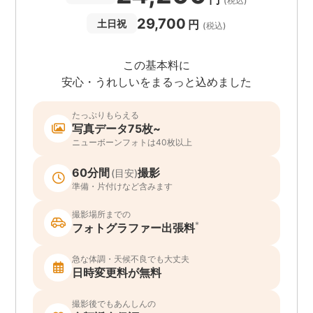
(税込)
29,700
円
土日祝
(税込)
この基本料に
安心・うれしいをまるっと込めました
たっぷりもらえる
写真データ75枚~
ニューボーンフォトは40枚以上
60分間
撮影
(目安)
準備・片付けなど含みます
撮影場所までの
*
フォトグラファー出張料
急な体調・天候不良でも大丈夫
日時変更料が無料
撮影後でもあんしんの