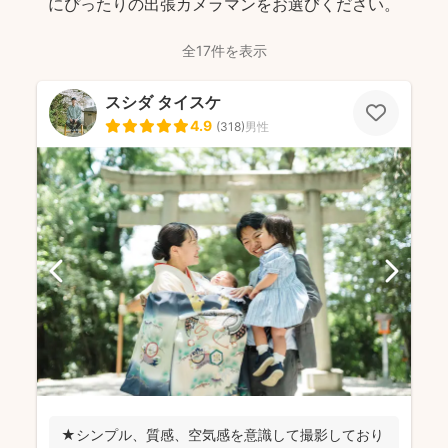
にぴったりの出張カメラマンをお選びください。
全17件を表示
スシダ タイスケ
4.9
(
318
)
男性
★シンプル、質感、空気感を意識して撮影しており