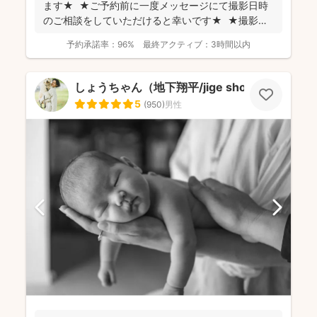
ます★ ★ご予約前に一度メッセージにて撮影日時
のご相談をしていただけると幸いです★ ★撮影に
つい...
予約承諾率：
96%
最終アクティブ：
3時間以内
しょうちゃん（地下翔平/jige shohe）
5
(
950
)
男性