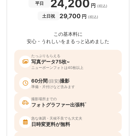
24,200
平日
円
(税込)
29,700
円
土日祝
(税込)
この基本料に
安心・うれしいをまるっと込めました
たっぷりもらえる
写真データ75枚~
ニューボーンフォトは40枚以上
60分間
撮影
(目安)
準備・片付けなど含みます
撮影場所までの
*
フォトグラファー出張料
急な体調・天候不良でも大丈夫
日時変更料が無料