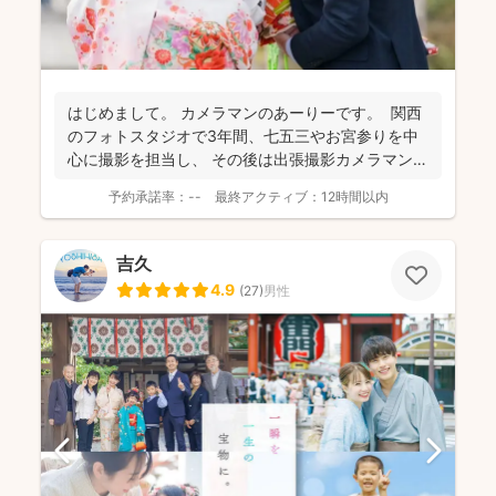
はじめまして。 カメラマンのあーりーです。 関西
のフォトスタジオで3年間、七五三やお宮参りを中
心に撮影を担当し、 その後は出張撮影カメラマンと
し...
予約承諾率：
--
最終アクティブ：
12時間以内
吉久
4.9
(
27
)
男性