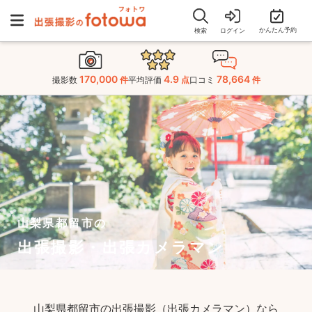
かんたん予約
検索
ログイン
170,000
4.9
78,664
撮影数
件
平均評価
点
口コミ
件
山梨県都留市の
出張撮影・出張カメラマン
山梨県都留市の出張撮影（出張カメラマン）なら