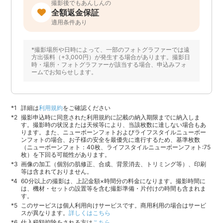
撮影後でもあんしんの
全額返金保証
適用条件あり
*撮影場所や日時によって、一部のフォトグラファーでは遠
方出張料（+3,000円）が発生する場合があります。撮影日
時・場所・フォトグラファーが該当する場合、申込みフォ
ームでお知らせします。
詳細は
利用規約
をご確認ください
撮影申込時に同意された利用規約に記載の納入期限までに納入しま
す。撮影時の状況または天候等により、当該枚数に達しない場合もあ
ります。また、ニューボーンフォトおよびライフスタイルニューボー
ンフォトの場合、お子様の安全を最優先に進行するため、基準枚数
（ニューボーンフォト：40枚、ライフスタイルニューボーンフォト:75
枚）を下回る可能性があります。
画像の加工（個別の肌修正、合成、背景消去、トリミング等）、印刷
等は含まれておりません。
60分以上の撮影は、上記金額×時間分の料金になります。撮影時間に
は、機材・セットの設置等を含む撮影準備・片付けの時間も含まれま
す。
このサービスは個人利用向けサービスです。商用利用の場合はサービ
スが異なります。
詳しくはこちら
仕入税額控除をされる方は
こちら