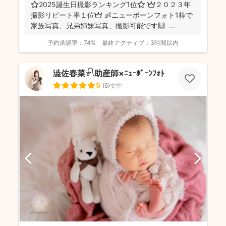
⭐️2025誕生日撮影ランキング1位⭐️ 👑２０２３年
撮影リピート率１位👑 👶ニューボーンフォト1枠で
家族写真、兄弟姉妹写真、撮影可能です🙌 ...
予約承諾率：
74%
最終アクティブ：
3時間以内
澁佐春菜𓍯助産師×ﾆｭｰﾎﾞｰﾝﾌｫﾄ
5
(
5
)
女性