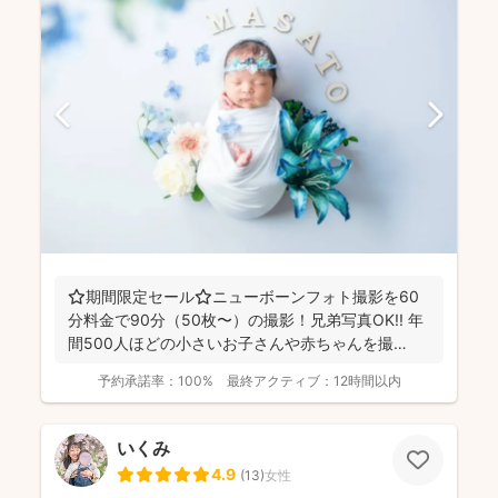
⭐️期間限定セール⭐️ニューボーンフォト撮影を60
分料金で90分（50枚〜）の撮影！兄弟写真OK!! 年
間500人ほどの小さいお子さんや赤ちゃんを撮
影！...
予約承諾率：
100%
最終アクティブ：
12時間以内
いくみ
4.9
(
13
)
女性