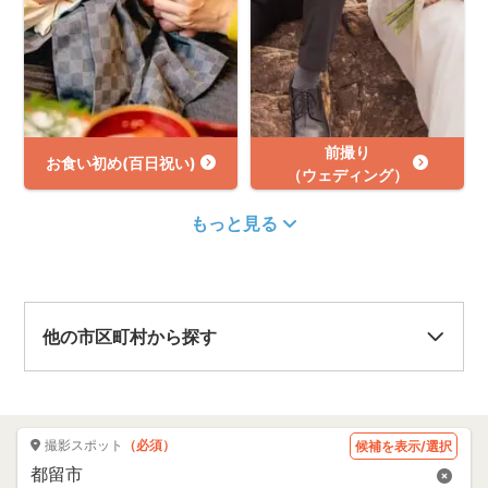
前撮り
お食い初め(百日祝い)
（ウェディング）
もっと見る
他の市区町村から探す
撮影スポット
（必須）
候補を表示/選択