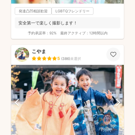
発達凸凹相談歓迎
LGBTQフレンドリー
安全第一で楽しく撮影します！
予約承諾率：
92%
最終アクティブ：
12時間以内
こやま
5
(
386
)
未選択