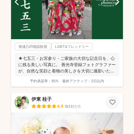
発達凸凹相談歓迎
LGBTQフレンドリー
★七五三・お宮参り・ご家族の大切な記念日を、心
に残る美しい写真に。 善光寺登録フォトグラファー
が、自然な笑顔と着物の美しさを大切に撮影いたし
ます。 ◉...
予約承諾率：
85%
最終アクティブ：
3日以内
伊東 桂子
4.9
(
833
)
女性