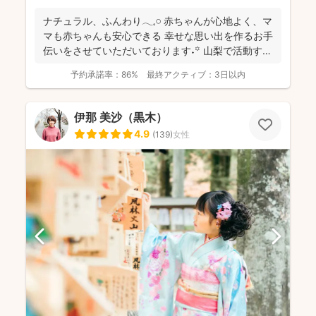
ナチュラル、ふんわり𓂃𓈒𓏸 赤ちゃんが心地よく、マ
マも赤ちゃんも安心できる 幸せな思い出を作るお手
伝いをさせていただいております˖꙳ 山梨で活動す
る...
予約承諾率：
86%
最終アクティブ：
3日以内
伊那 美沙（黒木）
4.9
(
139
)
女性