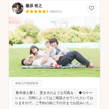
藤原 裕之
5
(
160
)
男性
発達凸凹相談歓迎
数年後も響く、焚き火のような写真を . ◆ロケー
ション、日時によってはご相談させていただいてお
りますので、ご予約の前に下の方までお読みいた...