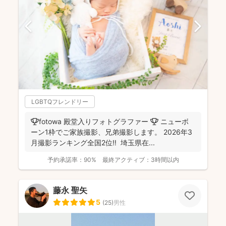
LGBTQフレンドリー
🏆fotowa 殿堂入りフォトグラファー 🏆 ニューボ
ーン1枠でご家族撮影、兄弟撮影します。 2026年3
月撮影ランキング全国2位‼️ 埼玉県在...
予約承諾率：
90%
最終アクティブ：
3時間以内
藤永 聖矢
5
(
25
)
男性