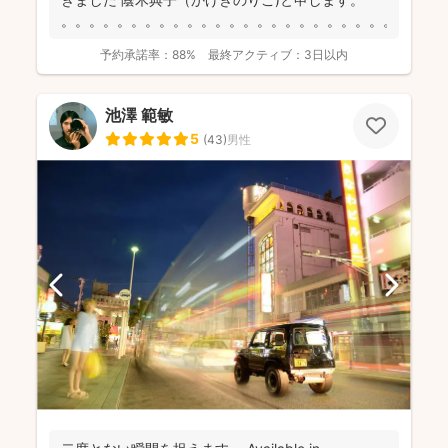
。。。。。。。。。。。。。。。。。。。。。。。。。...
予約承諾率：
88%
最終アクティブ：
3日以内
池澤 範敏
5
(
43
)
男性