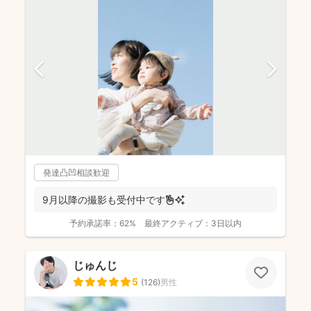
発達凸凹相談歓迎
9月以降の撮影も受付中です✌️✨
予約承諾率：
62%
最終アクティブ：
3日以内
じゅんじ
5
(
126
)
男性