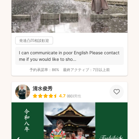
発達凸凹相談歓迎
I can communicate in poor English Please contact
me if you would like to sho...
予約承諾率：
86%
最終アクティブ：
7日以上前
清水俊秀
4.7
(
60
)
男性