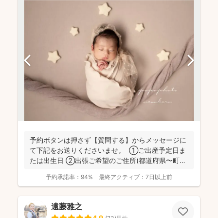
予約ボタンは押さず【質問する】からメッセージに
て下記をお送りくださいませ。 ①ご出産予定日ま
たは出生日 ②出張ご希望のご住所(都道府県〜町名
まで)...
予約承諾率：
94%
最終アクティブ：
7日以上前
遠藤雅之
4.9