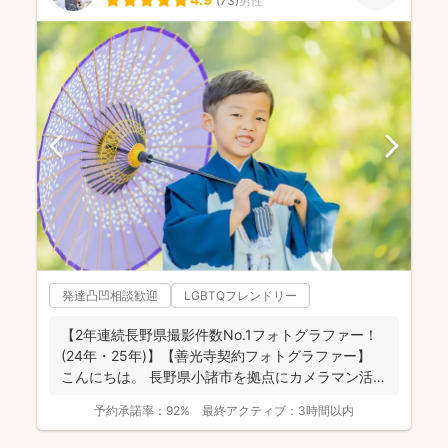
(
73
)
男性
発達凸凹相談歓迎
LGBTQフレンドリー
【2年連続長野県撮影件数No.1フォトグラファー！
(24年・25年)】【善光寺契約フォトグラファー】
こんにちは。 長野県小諸市を拠点にカメラマン活
動...
予約承諾率：
92%
最終アクティブ：
3時間以内