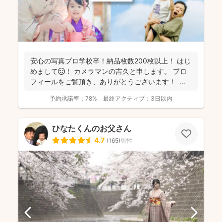
安心の写真プロ学校卒！納品枚数200枚以上！ はじ
めまして😊！ カメラマンの吉久と申します。 プロ
フィールをご覧頂き、ありがとうございます！ ...
予約承諾率：
78%
最終アクティブ：
3日以内
ひなたくんのお父さん
4.7
(
165
)
男性