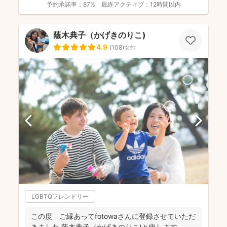
予約承諾率：
87%
最終アクティブ：
12時間以内
蔭木典子（かげきのりこ)
4.9
(
108
)
女性
LGBTQフレンドリー
この度 ご縁あってfotowaさんに登録させていただ
きました 蔭木典子（かげきのりこ)と申します。