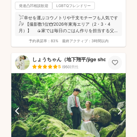
発達凸凹相談歓迎
LGBTQフレンドリー
𓅯幸せを運ぶコウノトリや干支モチーフも人気です
𓃗 【撮影数1位👑2026年東海エリア（2・3・4
月）】 🍙家では毎日のごはん作りを担当する父で
あり、...
予約承諾率：
83%
最終アクティブ：
3時間以内
しょうちゃん（地下翔平/jige shohe）
5
(
950
)
男性