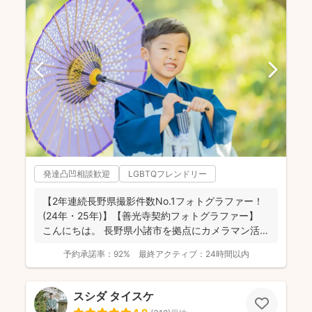
発達凸凹相談歓迎
LGBTQフレンドリー
【2年連続長野県撮影件数No.1フォトグラファー！
(24年・25年)】【善光寺契約フォトグラファー】
こんにちは。 長野県小諸市を拠点にカメラマン活
動...
予約承諾率：
92%
最終アクティブ：
24時間以内
スシダ タイスケ