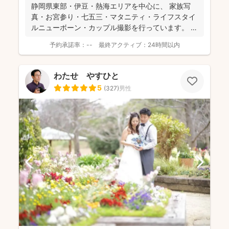
さないように撮っていくスタイル。地元・伊豆の景色を
静岡県東部・伊豆・熱海エリアを中心に、 家族写
活かした撮影も得意とのこと、記念日も旅行の思い出
真・お宮参り・七五三・マタニティ・ライフスタイ
も、ぜひご相談してみてください！
ルニューボーン・カップル撮影を行っています。
ASAK...
予約承諾率：
--
最終アクティブ：
24時間以内
わたせ やすひと
5
(
327
)
男性