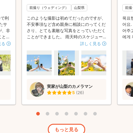
前撮り（ウェディング）
山梨県
前撮
)で利
このような撮影は初めてだったのですが、
목표했
たサ
不安事項など含め親身に相談にのってくだ
어요.
が、非
さり、とても素敵な写真をとっていただく
어주고 싶다면
ことが
ことができました。 雨天時のスケジュー
에게 
た。
ルもギリギリまで調整してくださり、大変
혀 없
見る
詳しく見る
、撮り
助かりました。 また次の機会があれば、
너까
きまし
是非お願いしたいと思います。
사전
するも
아주 
心して
장면 
当日は
が、熱
実家が山梨のカメラマン
ていた
5
(
26
)
感染症
けも面
とがで
わって
前に送
で何パ
もっと見る
かった