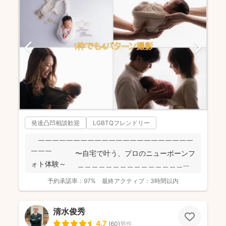
発達凸凹相談歓迎
LGBTQフレンドリー
￣￣￣￣￣￣￣￣￣￣￣￣￣￣￣￣￣￣￣￣￣￣
￣￣￣ 〜自宅で叶う、プロのニューボーンフ
ォト体験～ ＿＿＿＿＿＿＿＿＿＿＿＿＿＿＿＿
＿＿＿＿...
予約承諾率：
97%
最終アクティブ：
3時間以内
清水俊秀
4.7
(
60
)
男性