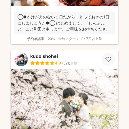
◯●かけがえのない１日だから、とっておきの1日
にしましょう♬●◯ はじめまして、「しんふぉ
と」こと和田と申します。ご興味をお持ちくださ
り、ありがとうござ...
予約承諾率：
20%
最終アクティブ：
7日以上前
kudo shohei
4.9
(
521
)
男性