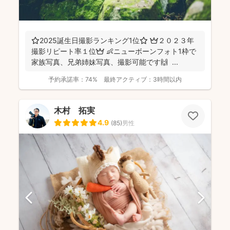
⭐️2025誕生日撮影ランキング1位⭐️ 👑２０２３年
撮影リピート率１位👑 👶ニューボーンフォト1枠で
家族写真、兄弟姉妹写真、撮影可能です🙌 ...
予約承諾率：
74%
最終アクティブ：
3時間以内
木村 拓実
4.9
(
85
)
男性