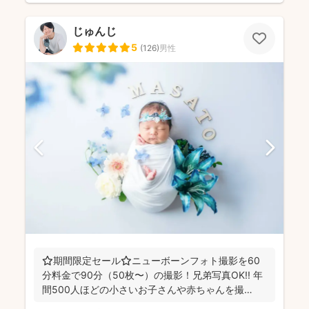
じゅんじ
5
(
126
)
男性
⭐️期間限定セール⭐️ニューボーンフォト撮影を60
分料金で90分（50枚〜）の撮影！兄弟写真OK!! 年
間500人ほどの小さいお子さんや赤ちゃんを撮
影！...