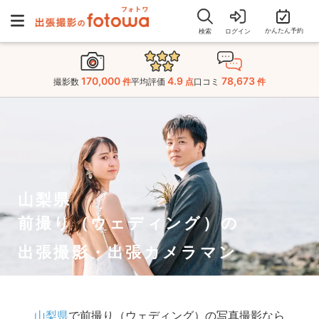
かんたん予約
検索
ログイン
170,000
4.9
78,673
撮影数
件
平均評価
点
口コミ
件
山梨県
前撮り（ウェディング）の
出張撮影・出張カメラマン
山梨県
で前撮り（ウェディング）の写真撮影なら