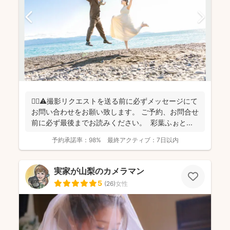
🙇‍♂️⚠️撮影リクエストを送る前に必ずメッセージにて
お問い合わせをお願い致します。 ご予約、お問合せ
前に必ず最後までお読みください。 彩葉ふぉと...
予約承諾率：
98%
最終アクティブ：
7日以内
実家が山梨のカメラマン
5
(
26
)
女性