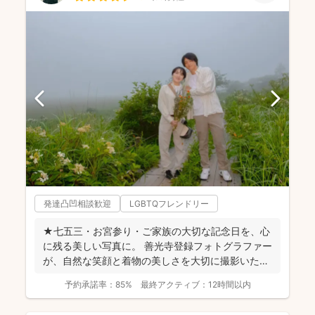
発達凸凹相談歓迎
LGBTQフレンドリー
★七五三・お宮参り・ご家族の大切な記念日を、心
に残る美しい写真に。 善光寺登録フォトグラファー
が、自然な笑顔と着物の美しさを大切に撮影いたし
ます。 ◉...
予約承諾率：
85%
最終アクティブ：
12時間以内