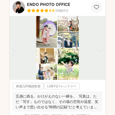
ENDO PHOTO OFFICE
4.9
(
159
)
男性
発達凸凹相談歓迎
LGBTQフレンドリー
五感に残る、かけがえのない一瞬を。 写真は、た
だ「写す」ものではなく、その場の空気や温度、笑
い声まで思い出せる“時間の記録”だと考えていま
す。 「...