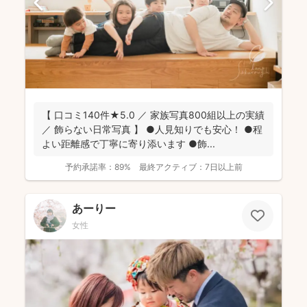
【 口コミ140件★5.0 ／ 家族写真800組以上の実績
／ 飾らない日常写真 】 ●人見知りでも安心！ ●程
よい距離感で丁寧に寄り添います ●飾...
予約承諾率：
89%
最終アクティブ：
7日以上前
あーりー
女性