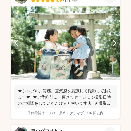
4.9
(
318
)
男性
★シンプル、質感、空気感を意識して撮影しており
ます★ ★ご予約前に一度メッセージにて撮影日時
のご相談をしていただけると幸いです★ ★撮影に
つい...
予約承諾率：
96%
最終アクティブ：
3時間以内
ヨシダマサヒト