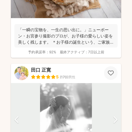
「一瞬の宝物を、一生の思い出に。」ニューボー
ン・お宮参り撮影のプロが、お子様の愛らしい姿を
美しく残します。 ＊お子様の誕生という、ご家族に
とって最もかけ...
予約承諾率：
92%
最終アクティブ：
7日以上前
田口 正寛
5
(
170
)
男性