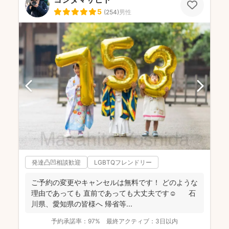
5
(
254
)
男性
発達凸凹相談歓迎
LGBTQフレンドリー
ご予約の変更やキャンセルは無料です！ どのような
理由であっても 直前であっても大丈夫です☺️ 石
川県、愛知県の皆様へ 帰省等...
予約承諾率：
97%
最終アクティブ：
3日以内