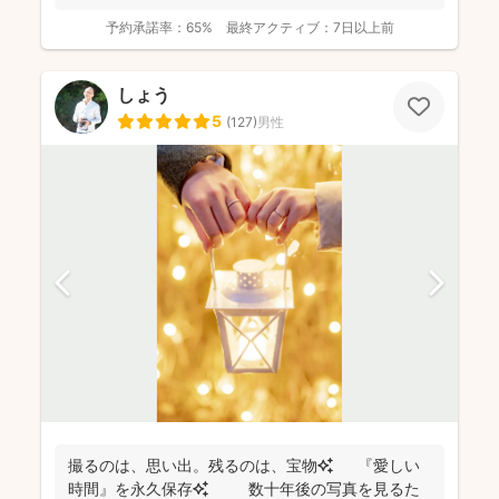
ォ...
予約承諾率：
65%
最終アクティブ：
7日以上前
しょう
5
(
127
)
男性
撮るのは、思い出。残るのは、宝物✨ 『愛しい
時間』を永久保存✨ 数十年後の写真を見るた