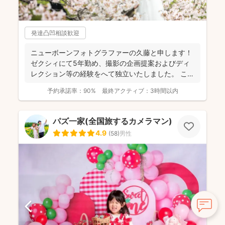
発達凸凹相談歓迎
ニューボーンフォトグラファーの久藤と申します！
ゼクシィにて5年勤め、撮影の企画提案およびディ
レクション等の経験をへて独立いたしました。 これ
までに1...
予約承諾率：
90%
最終アクティブ：
3時間以内
パズ一家(全国旅するカメラマン)
4.9
(
58
)
男性