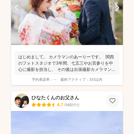
はじめまして。 カメラマンのあーりーです。 関西
のフォトスタジオで3年間、七五三やお宮参りを中
心に撮影を担当し、 その後は出張撮影カメラマンと
し...
予約承諾率：
--
最終アクティブ：
3日以内
ひなたくんのお父さん
4.7
(
165
)
男性