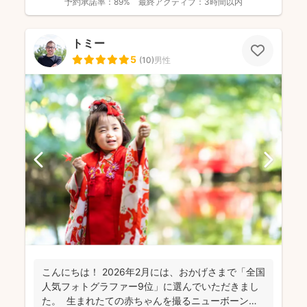
予約承諾率：
89%
最終アクティブ：
3時間以内
トミー
5
(
10
)
男性
こんにちは！ 2026年2月には、おかげさまで「全国
人気フォトグラファー9位」に選んでいただきまし
た。 生まれたての赤ちゃんを撮るニューボーンフ