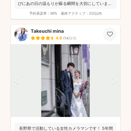
びにあの日の温もりが蘇る瞬間を大切にしています
✨ ...
予約承諾率：
99%
最終アクティブ：
3日以内
Takeuchi mina
4.6
(
14
)
女性
長野県で活動している女性カメラマンです！ 5年間