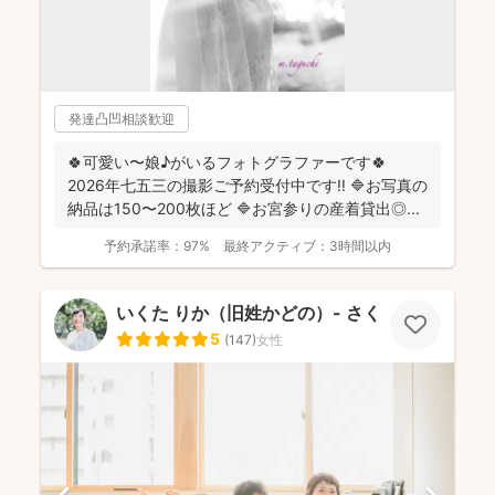
発達凸凹相談歓迎
🍀可愛い〜娘♪がいるフォトグラファーです🍀
2026年七五三の撮影ご予約受付中です‼️ 🔷お写真の
納品は150〜200枚ほど 🔷お宮参りの産着貸出◎...
予約承諾率：
97%
最終アクティブ：
3時間以内
いくた りか（旧姓かどの）- さくらふ写真 -
5
(
147
)
女性