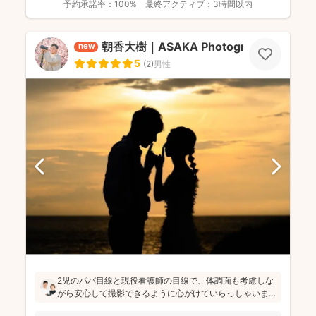
予約承諾率：
100%
最終アクティブ：
3時間以内
朝香大樹｜ASAKA Photography
new
5
(
2
)
男性
2児のパパ目線と現役看護師の目線で、体調面も考慮しな
がら安心して撮影できるように心がけていらっしゃいま
す。会話で自然な笑顔を引き出しつつ、大切な一瞬を逃