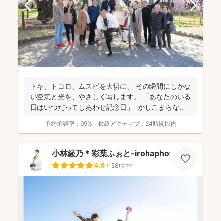
トキ、トコロ、ムスビを大切に、 その瞬間にしかな
い空気と光を、やさしく写します。 「あなたのいる
日はいつだってしあわせ記念日」 かしこまらなく
て...
予約承諾率：
99%
最終アクティブ：
24時間以内
小林綾乃＊彩葉ふぉと-irohaphoto-
4.9
(
158
)
女性