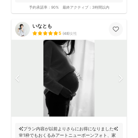
予約承諾率：
90%
最終アクティブ：
3時間以内
いなとも
5
(
48
)
女性
✨プラン内容が以前よりさらにお得になりました✨
🌸1枠でもおくるみアートニューボーンフォト、家