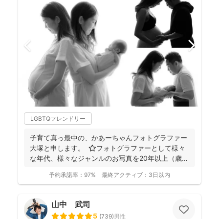
LGBTQフレンドリー
子育て真っ最中の、かあーちゃんフォトグラファー
大塚と申します。 ⭐︎フォトグラファーとして様々
な年代、様々なジャンルのお写真を20年以上（歳バ
レちゃ...
予約承諾率：
97%
最終アクティブ：
3日以内
山中 武司
5
(
739
)
男性