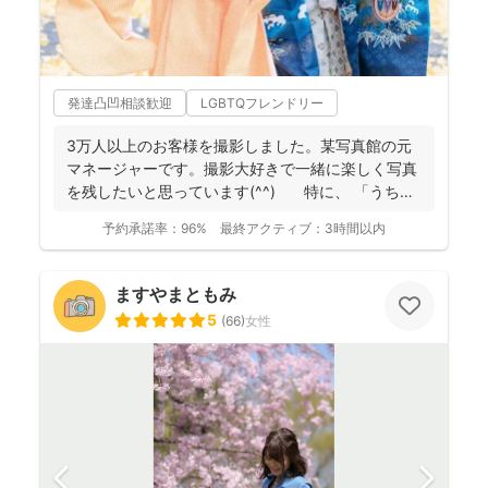
発達凸凹相談歓迎
LGBTQフレンドリー
3万人以上のお客様を撮影しました。某写真館の元
マネージャーです。撮影大好きで一緒に楽しく写真
を残したいと思っています(^^) 特に、 「うち
の...
予約承諾率：
96%
最終アクティブ：
3時間以内
ますやまともみ
5
(
66
)
女性