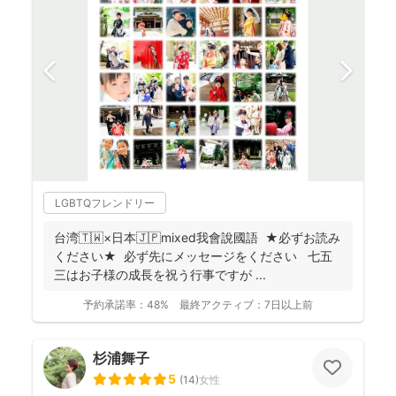
LGBTQフレンドリー
台湾🇹🇼×日本🇯🇵mixed我會說國語 ★必ずお読み
ください★ 必ず先にメッセージをください 七五
三はお子様の成長を祝う行事ですが ...
予約承諾率：
48%
最終アクティブ：
7日以上前
杉浦舞子
5
(
14
)
女性