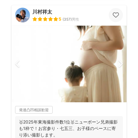
川村祥太
5
(
357
)
男性
発達凸凹相談歓迎
🥇2025年東海撮影件数1位🥇ニューボーン兄弟撮影
も1枠で！お宮参り・七五三、お子様のペースに寄
り添い撮影します。