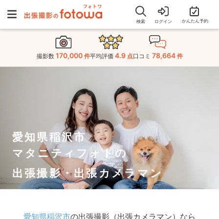
かんたん予約
検索
ログイン
170,000
4.9
78,664
撮影数
件
平均評価
点
口コミ
件
愛知県稲沢市
マタニティフォトの
出張撮影・出張カメラマン
愛知県稲沢市
の出張撮影（出張カメラマン）なら