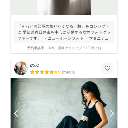
『そっとお部屋の飾りたくなる一枚』をコンセプト
に 愛知県春日井市を中心に活動する女性フォトグラ
ファーです。 ・ニューボーンフォト ・マタニティ
ー...
予約承諾率：
92%
最終アクティブ：
7日以上前
のぶ
4.9
(
25
)
男性