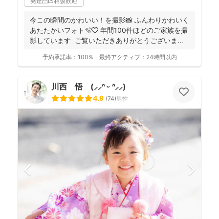
発達凸凹相談歓迎
今この瞬間のかわいい！を撮影📸 ふんわりかわいく
あたたかいフォト🫧🤍 年間100件ほどのご家族を撮
影しています ご覧いただきありがとうございま
す...
予約承諾率：
100%
最終アクティブ：
24時間以内
川西 悟 (⸝⸝ᐢ ᵕ ᐢ⸝⸝)
4.9
(
74
)
男性