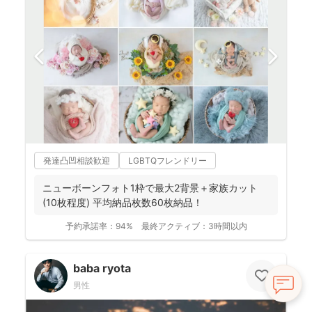
発達凸凹相談歓迎
LGBTQフレンドリー
ニューボーンフォト1枠で最大2背景＋家族カット
(10枚程度) 平均納品枚数60枚納品！
予約承諾率：
94%
最終アクティブ：
3時間以内
baba ryota
男性