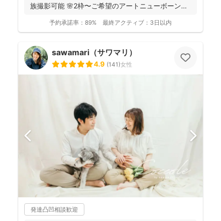
族撮影可能 🌸2枠〜ご希望のアートニューボーンフ
ォトのセ...
予約承諾率：
89%
最終アクティブ：
3日以内
sawamari（サワマリ）
4.9
(
141
)
女性
発達凸凹相談歓迎