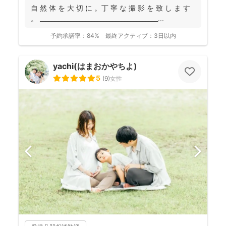
自 然 体 を 大 切 に 。丁 寧 な 撮 影 を 致 し ま す
。 _______________________________________...
予約承諾率：
84%
最終アクティブ：
3日以内
yachi(はまおかやちよ)
5
(
9
)
女性