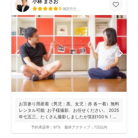
小林 まさお
5
(
82
)
男性
お宮参り用産着（男児：黒、女児：赤 各一着）無料
レンタル可能 お子様撮影、お任せください。 2025
年七五三、たくさん撮影しましたが笑顔100％！...
予約承諾率：
97%
最終アクティブ：
7日以内