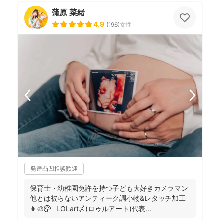
蒲原 菜緒
4.9
(
196
)
女性
発達凸凹相談歓迎
保育士・幼稚園免許を持つ子ども大好きカメラマン
他とは被らないアンティーク調小物&レタッチ加工
👩‍🎨🎨 LOLart〆(ロゥルアート)代表...