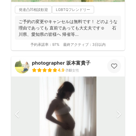
発達凸凹相談歓迎
LGBTQフレンドリー
ご予約の変更やキャンセルは無料です！ どのような
理由であっても 直前であっても大丈夫です☺️ 石
川県、愛知県の皆様へ 帰省等...
予約承諾率：
97%
最終アクティブ：
3日以内
photographer 坂本富貴子
4.9
(
18
)
女性