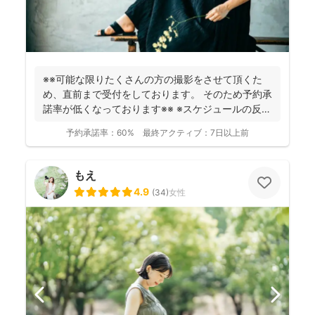
※※可能な限りたくさんの方の撮影をさせて頂くた
め、直前まで受付をしております。 そのため予約承
諾率が低くなっております※※ ※スケジュールの反映
が遅れ...
予約承諾率：
60%
最終アクティブ：
7日以上前
もえ
4.9
(
34
)
女性