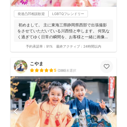
発達凸凹相談歓迎
LGBTQフレンドリー
初めまして。 主に東海三県静岡県西部で出張撮影
をさせていただいている川西悟と申します。 何気な
く過ぎてゆく日常の瞬間を、お客様と一緒に画像と
して残...
予約承諾率：
91%
最終アクティブ：
24時間以内
こやま
5
(
386
)
未選択