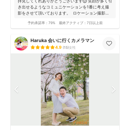
拝見してくれありがとうございます😊 笑顔が多く引
き出せるようなコミュニケーションを1番に考え撮
影をさせて頂いております。 ロケーション撮影も
得意と...
予約承諾率：
79%
最終アクティブ：
7日以上前
Haruka 会いに行くカメラマン
4.9
(
15
)
女性