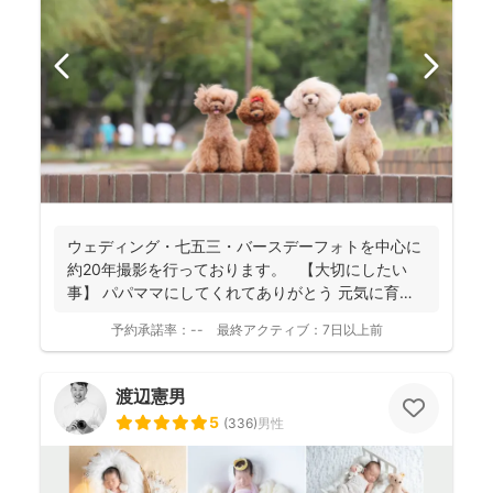
ウェディング・七五三・バースデーフォトを中心に
約20年撮影を行っております。 【大切にしたい
事】 パパママにしてくれてありがとう 元気に育
っ...
予約承諾率：
--
最終アクティブ：
7日以上前
渡辺憲男
5
(
336
)
男性