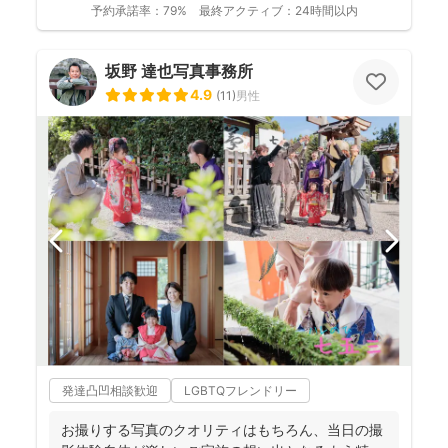
予約承諾率：
79%
最終アクティブ：
24時間以内
坂野 達也写真事務所
4.9
(
11
)
男性
発達凸凹相談歓迎
LGBTQフレンドリー
お撮りする写真のクオリティはもちろん、当日の撮