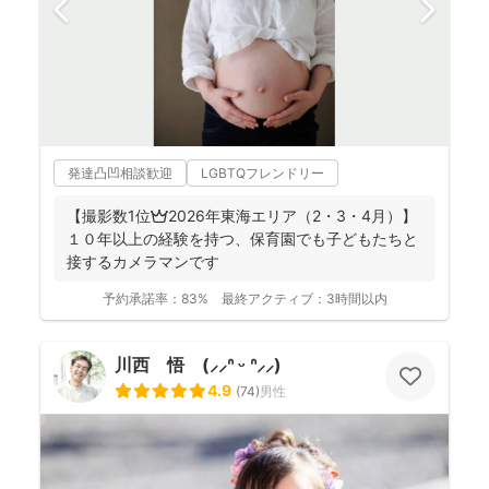
発達凸凹相談歓迎
LGBTQフレンドリー
【撮影数1位👑2026年東海エリア（2・3・4月）】
１０年以上の経験を持つ、保育園でも子どもたちと
接するカメラマンです
予約承諾率：
83%
最終アクティブ：
3時間以内
川西 悟 (⸝⸝ᐢ ᵕ ᐢ⸝⸝)
4.9
(
74
)
男性