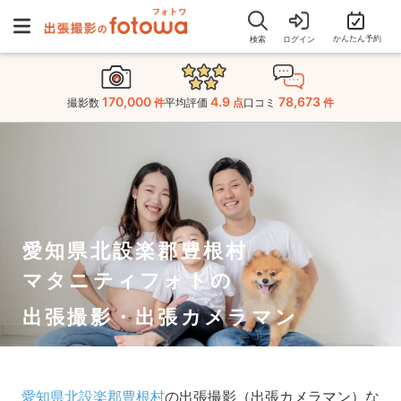
かんたん予約
検索
ログイン
170,000
4.9
78,673
撮影数
件
平均評価
点
口コミ
件
愛知県北設楽郡豊根村
マタニティフォトの
出張撮影・出張カメラマン
愛知県北設楽郡豊根村
の出張撮影（出張カメラマン）な