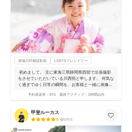
発達凸凹相談歓迎
LGBTQフレンドリー
初めまして。 主に東海三県静岡県西部で出張撮影
をさせていただいている川西悟と申します。 何気な
く過ぎてゆく日常の瞬間を、お客様と一緒に画像と
して残...
予約承諾率：
91%
最終アクティブ：
3時間以内
甲斐ルーカス
5
(
61
)
男性