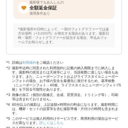
撮影後でもあんしんの
全額返金保証
適用条件あり
*撮影場所や日時によって、一部のフォトグラファーでは遠
方出張料（+3,000円）が発生する場合があります。撮影日
時・場所・フォトグラファーが該当する場合、申込みフォ
ームでお知らせします。
詳細は
利用規約
をご確認ください
撮影申込時に同意された利用規約に記載の納入期限までに納入しま
す。撮影時の状況または天候等により、当該枚数に達しない場合もあ
ります。また、ニューボーンフォトおよびライフスタイルニューボー
ンフォトの場合、お子様の安全を最優先に進行するため、基準枚数
（ニューボーンフォト：40枚、ライフスタイルニューボーンフォト:75
枚）を下回る可能性があります。
画像の加工（個別の肌修正、合成、背景消去、トリミング等）、印刷
等は含まれておりません。
60分以上の撮影は、上記金額×時間分の料金になります。撮影時間に
は、機材・セットの設置等を含む撮影準備・片付けの時間も含まれま
す。
このサービスは個人利用向けサービスです。商用利用の場合はサービ
スが異なります。
詳しくはこちら