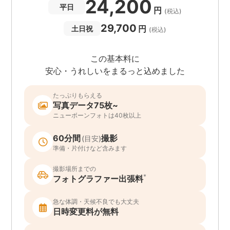
24,200
平日
円
(税込)
29,700
円
土日祝
(税込)
この基本料に
安心・うれしいをまるっと込めました
たっぷりもらえる
写真データ75枚~
ニューボーンフォトは40枚以上
60分間
撮影
(目安)
準備・片付けなど含みます
撮影場所までの
*
フォトグラファー出張料
急な体調・天候不良でも大丈夫
日時変更料が無料