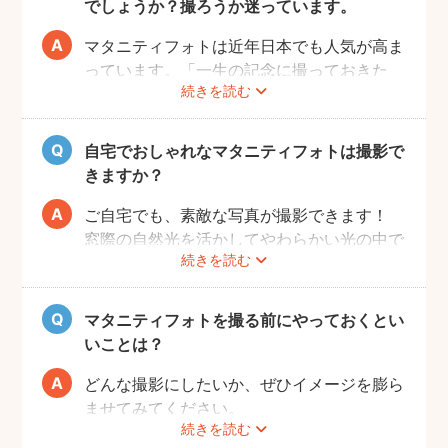
でしょうか？撮ろうか迷っています。
マタニティフォトは近年日本でも人気が高ま
っています。「一生の記念に撮っておきた
続きを読む
い」と考える方が増えているようです。
また、マタニティフォトを撮るべきか迷って
いらっしゃる方の多くに、「衣装がはずかし
自宅でおしゃれなマタニティフォトは撮影で
い」「素肌を見られたくない」と考える方も
きますか？
多いようです。
fotowaではご自宅への出張も可能ですの
ご自宅でも、素敵な写真が撮影できます！
で、ご夫婦らしい装いで自然体なマタニティ
窓際の自然光を活かしてやわらかい光の中で
続きを読む
フォトを撮影いただけます。
撮影するのが人気です。妊婦さんはお部屋の
ご近所の公園でカジュアルに撮影したり、素
お片付けも大変かと思いますが、撮影したい
肌をみせる衣装ではご自宅で撮影するなど、
場所周辺だけお片付けいただく程度で大丈夫
マタニティフォトを撮る前にやっておくとい
撮影時間の範囲内でシーンを変えることも可
です。
いことは？
能です。
どんな撮影にしたいか、ぜひイメージを膨ら
ませてみてください。
続きを読む
Instagramやママ向けの雑誌などで、素敵な