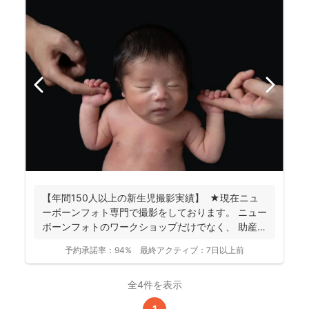
【年間150人以上の新生児撮影実績】 ★現在ニュ
ーボーンフォト専門で撮影をしております。 ニュー
ボーンフォトのワークショップだけでなく、 助産
師...
予約承諾率：
94%
最終アクティブ：
7日以上前
全4件を表示
1