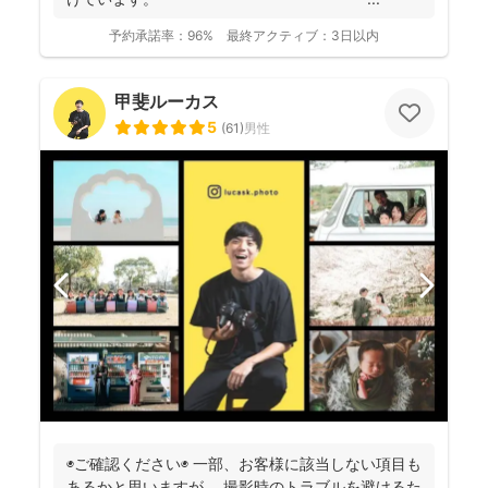
予約承諾率：
96%
最終アクティブ：
3日以内
甲斐ルーカス
5
(
61
)
男性
◉ご確認ください◉ 一部、お客様に該当しない項目も
あるかと思いますが、 撮影時のトラブルを避けるた