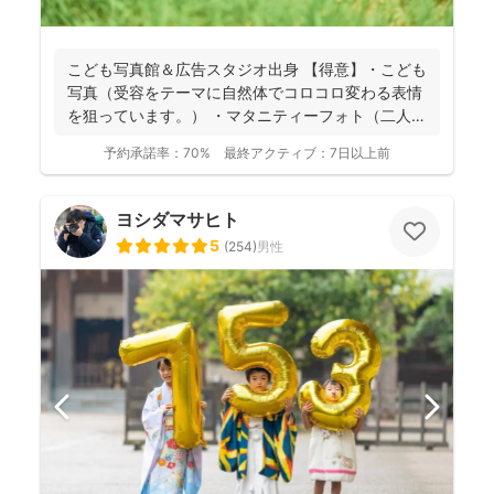
こども写真館＆広告スタジオ出身 【得意】・こども
写真（受容をテーマに自然体でコロコロ変わる表情
を狙っています。） ・マタニティーフォト（二人の
愛をお子...
予約承諾率：
70%
最終アクティブ：
7日以上前
ヨシダマサヒト
5
(
254
)
男性