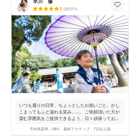
早川 修
5
(
20
)
男性
いつも通りの日常、ちょっとしたお祝いごと、かし
こまってもふと溢れる笑み……。 ご依頼頂いた方が
望む雰囲気をご提供できるよう、日々頑張っており
ます。 ...
予約承諾率：
98%
最終アクティブ：
7日以上前