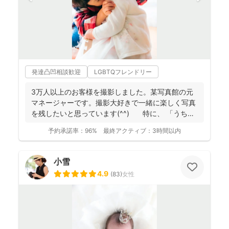
発達凸凹相談歓迎
LGBTQフレンドリー
3万人以上のお客様を撮影しました。某写真館の元
マネージャーです。撮影大好きで一緒に楽しく写真
を残したいと思っています(^^) 特に、 「うち
の...
予約承諾率：
96%
最終アクティブ：
3時間以内
小雪
4.9
(
83
)
女性