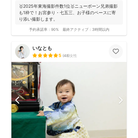
🥇2025年東海撮影件数1位🥇ニューボーン兄弟撮影
も1枠で！お宮参り・七五三、お子様のペースに寄
り添い撮影します。
予約承諾率：
90%
最終アクティブ：
3時間以内
いなとも
5
(
48
)
女性