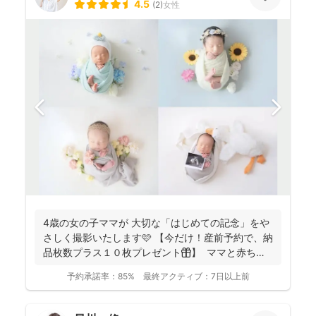
4.5
(
2
)
女性
4歳の女の子ママが 大切な「はじめての記念」をや
さしく撮影いたします🩷 【今だけ！産前予約で、納
品枚数プラス１０枚プレゼント🎁】 ママと赤ちゃ
ん...
予約承諾率：
85%
最終アクティブ：
7日以上前