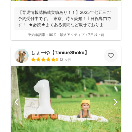
【育児情報誌掲載実績あり！！】2025年七五三ご
予約受付中です。 東京、時々愛知！土日祝専門で
す！ ★必読★よくある質問など載せておりま
す。 ...
予約承諾率：
90%
最終アクティブ：
7日以上前
しょーゆ【TaniueShoko】
5
(
3
)
女性