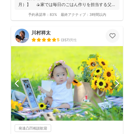
月）】 🍙家では毎日のごはん作りを担当する父で
あり、...
予約承諾率：
83%
最終アクティブ：
3時間以内
川村祥太
5
(
357
)
男性
発達凸凹相談歓迎