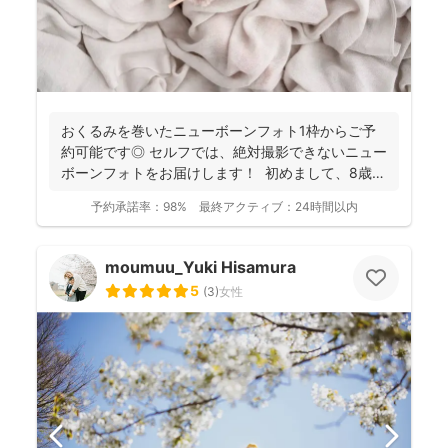
おくるみを巻いたニューボーンフォト1枠からご予
約可能です◎ セルフでは、絶対撮影できないニュー
ボーンフォトをお届けします！ 初めまして、8歳女
の子...
予約承諾率：
98%
最終アクティブ：
24時間以内
moumuu_Yuki Hisamura
5
(
3
)
女性