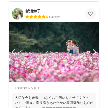
杉浦舞子
5
(
14
)
女性
LGBTQフレンドリー
大切な今を未来につなぐお手伝いをさせてくださ
い！ ご家族に寄り添うあたたかい雰囲気作りを心が
けています。 ーーーーーーーーーー ...