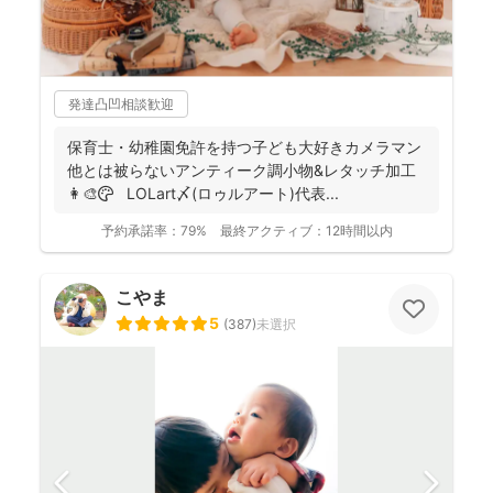
発達凸凹相談歓迎
保育士・幼稚園免許を持つ子ども大好きカメラマン
他とは被らないアンティーク調小物&レタッチ加工
👩‍🎨🎨 LOLart〆(ロゥルアート)代表...
予約承諾率：
79%
最終アクティブ：
12時間以内
こやま
5
(
387
)
未選択