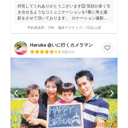
拝見してくれありがとうございます😊 笑顔が多く引
き出せるようなコミュニケーションを1番に考え撮
影をさせて頂いております。 ロケーション撮影も
得意と...
予約承諾率：
79%
最終アクティブ：
7日以上前
Haruka 会いに行くカメラマン
4.9
(
15
)
女性