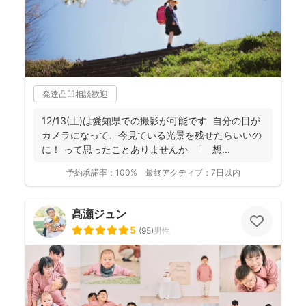
発達凸凹相談歓迎
12/13(土)は愛知県での撮影が可能です 自分の目が
カメラになって、今見ている光景を残せたらいいの
に！ って思ったことありませんか 「 想...
予約承諾率：
100%
最終アクティブ：
7日以内
髙瀬ジュン
5
(
95
)
男性