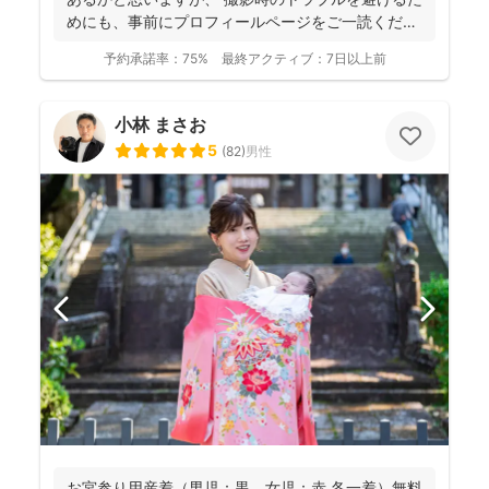
めにも、事前にプロフィールページをご一読くださ
います...
予約承諾率：
75%
最終アクティブ：
7日以上前
小林 まさお
5
(
82
)
男性
お宮参り用産着（男児：黒、女児：赤 各一着）無料