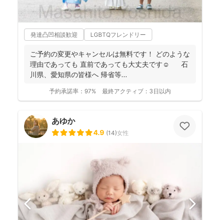
発達凸凹相談歓迎
LGBTQフレンドリー
ご予約の変更やキャンセルは無料です！ どのような
理由であっても 直前であっても大丈夫です☺️ 石
川県、愛知県の皆様へ 帰省等...
予約承諾率：
97%
最終アクティブ：
3日以内
あゆか
4.9
(
14
)
女性