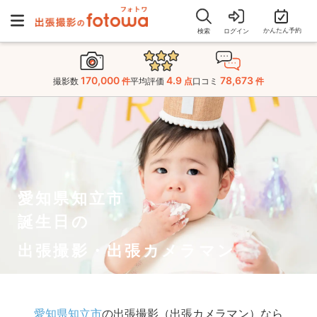
かんたん予約
検索
ログイン
170,000
4.9
78,673
撮影数
件
平均評価
点
口コミ
件
愛知県知立市
誕生日の
出張撮影・出張カメラマン
愛知県知立市
の出張撮影（出張カメラマン）なら