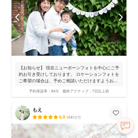
【お知らせ】 現在ニューボーンフォトを中心にご予
約お引き受けしております。 ロケーションフォトを
ご希望の場合は、予めご相談いただけますようお願
いします...
予約承諾率：
84%
最終アクティブ：
7日以上前
もえ
4.9
(
34
)
女性