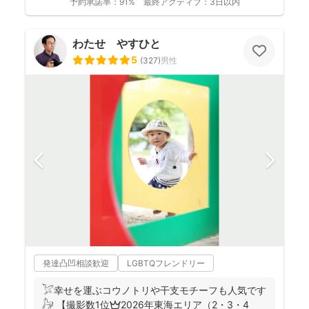
予約承諾率：
91%
最終アクティブ：
3日以内
わたせ やすひと
5
(
327
)
男性
発達凸凹相談歓迎
LGBTQフレンドリー
𓅯幸せを運ぶコウノトリや干支モチーフも人気です
𓃗 【撮影数1位👑2026年東海エリア（2・3・4