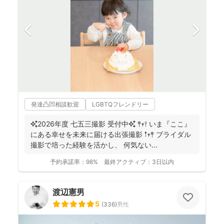
発達凸凹相談歓迎
LGBTQフレンドリー
✨2026年度 七五三撮影 受付中✨ 𖤣𖥧𖥣 いま『ここ』
にある幸せを未来に届ける出張撮影 𖡡𖥧𖤣 ブライダル
撮影で培った経験を活かし、 何気ない...
予約承諾率：
98%
最終アクティブ：
3日以内
渡辺憲男
5
(
336
)
男性