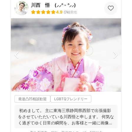
川西 悟 (⸝⸝ᐢ ᵕ ᐢ⸝⸝)
4.9
(
74
)
男性
発達凸凹相談歓迎
LGBTQフレンドリー
初めまして。 主に東海三県静岡県西部で出張撮影
をさせていただいている川西悟と申します。 何気な
く過ぎてゆく日常の瞬間を、お客様と一緒に画像と
して残...