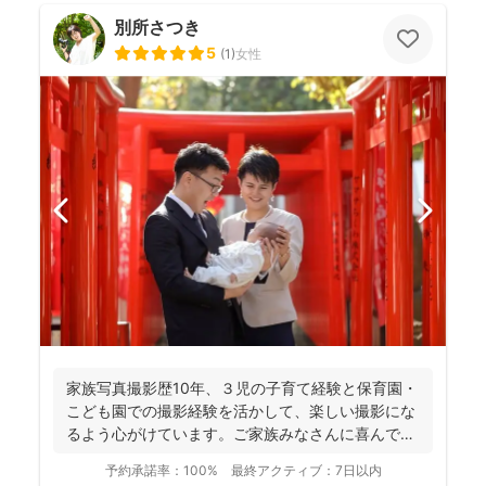
別所さつき
5
(
1
)
女性
家族写真撮影歴10年、３児の子育て経験と保育園・
こども園での撮影経験を活かして、楽しい撮影にな
るよう心がけています。ご家族みなさんに喜んでい
ただけるお写真...
予約承諾率：
100%
最終アクティブ：
7日以内