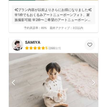
✨プラン内容が以前よりさらにお得になりました✨
🌸1枠でもおくるみアートニューボーンフォト、家
族撮影可能 🌸2枠〜ご希望のアートニューボーンフ
ォトのセ...
予約承諾率：
89%
最終アクティブ：
3日以内
SAMIYA
5
(
266
)
女性