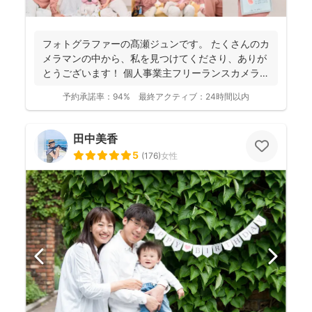
フォトグラファーの髙瀬ジュンです。 たくさんのカ
メラマンの中から、私を見つけてくださり、ありが
とうございます！ 個人事業主フリーランスカメラマ
ンとして...
予約承諾率：
94%
最終アクティブ：
24時間以内
田中美香
5
(
176
)
女性