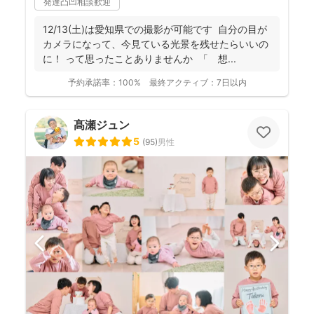
発達凸凹相談歓迎
12/13(土)は愛知県での撮影が可能です 自分の目が
カメラになって、今見ている光景を残せたらいいの
に！ って思ったことありませんか 「 想...
予約承諾率：
100%
最終アクティブ：
7日以内
髙瀬ジュン
5
(
95
)
男性