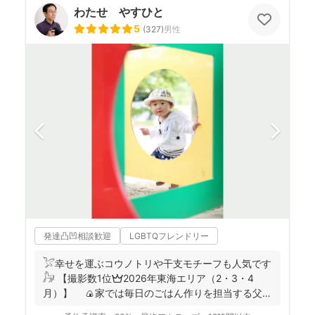
わたせ やすひと
5
(
327
)
男性
発達凸凹相談歓迎
LGBTQフレンドリー
𓅯幸せを運ぶコウノトリや干支モチーフも人気です
𓃗 【撮影数1位👑2026年東海エリア（2・3・4
月）】 🍙家では毎日のごはん作りを担当する父で
あり、...