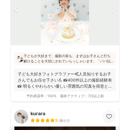
子どもが大好きで、撮影の前も、まずはお子さんと打ち
解けることを大切にされていらっしゃいます。「パパ以
外の男の人は苦手だったけど、小林さんには懐きまし
た！」というお声も！明るく優しい雰囲気の仕上がりの
子ども大好きフォトグラファー✨人見知りするお子
写真をお求めの方にはぜひおすすめです♪
さんでもお任せ下さい💪 📸400件以上の撮影経験有
📸 明るくやわらかい優しい雰囲気の写真を得意とし
ていま...
予約承諾率：
100%
最終アクティブ：
7日以上前
kurara
5
(
9
)
女性