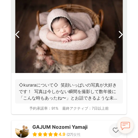
◇kuraraについて◇ 笑顔いっぱいの写真が大好き
です！ 写真は今しかない瞬間を撮影して数年後に
「こんな時もあったね〜」とお話できるような未来
へ...
予約承諾率：
91%
最終アクティブ：
7日以上前
GAJUM Nozomi Yamaji
4.9
(
27
)
女性