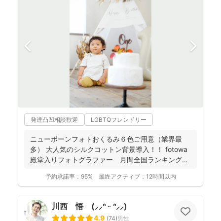
発達凸凹相談歓迎
LGBTQフレンドリー
ニューボーンフォトおくるみ６色ご用意（業界最
多） 大人気のシルクコットン背景導入！！ fotowa
殿堂入りフォトグラファー 月間全国ランキング１
位獲得...
予約承諾率：
95%
最終アクティブ：
12時間以内
川西 悟 (⸝⸝ᐢ ᵕ ᐢ⸝⸝)
4.9
(
74
)
男性