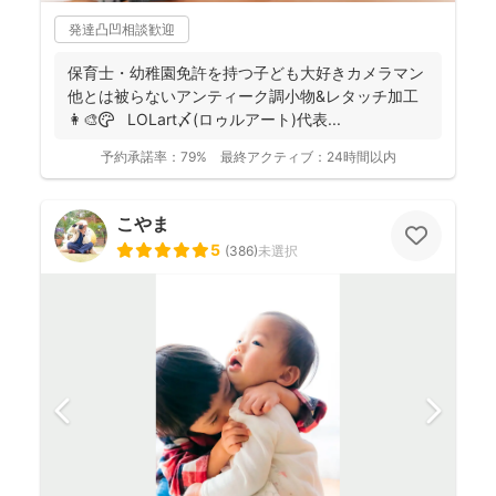
発達凸凹相談歓迎
保育士・幼稚園免許を持つ子ども大好きカメラマン
他とは被らないアンティーク調小物&レタッチ加工
👩‍🎨🎨 LOLart〆(ロゥルアート)代表...
予約承諾率：
79%
最終アクティブ：
24時間以内
こやま
5
(
386
)
未選択