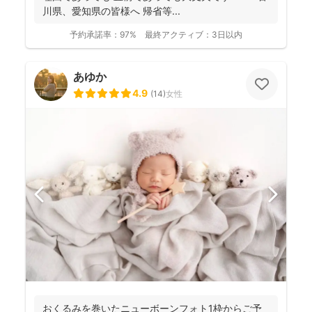
川県、愛知県の皆様へ 帰省等...
予約承諾率：
97%
最終アクティブ：
3日以内
あゆか
4.9
(
14
)
女性
おくるみを巻いたニューボーンフォト1枠からご予