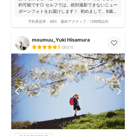
約可能です◎ セルフでは、絶対撮影できないニュー
ボーンフォトをお届けします！ 初めまして、8歳女
の子...
予約承諾率：
98%
最終アクティブ：
12時間以内
moumuu_Yuki Hisamura
5
(
3
)
女性