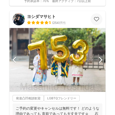
予約承諾率：
70%
最終アクティブ：
7日以上前
ヨシダマサヒト
5
(
254
)
男性
発達凸凹相談歓迎
LGBTQフレンドリー
ご予約の変更やキャンセルは無料です！ どのような
理由であっても 直前であっても大丈夫です☺️ 石