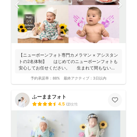
【ニューボーンフォト専門カメラマン × アシスタン
トの2名体制】 はじめてのニューボーンフォトも
安心してお任せください。 生まれて間もない...
予約承諾率：
88%
最終アクティブ：
3日以内
ふーままフォト
4.5
(
2
)
女性