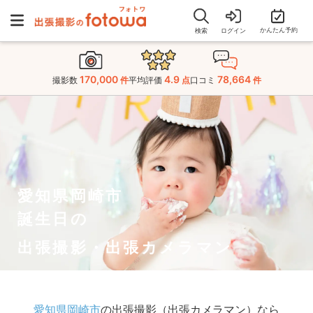
かんたん予約
検索
ログイン
170,000
4.9
78,664
撮影数
件
平均評価
点
口コミ
件
愛知県岡崎市
誕生日の
出張撮影・出張カメラマン
愛知県岡崎市
の出張撮影（出張カメラマン）なら