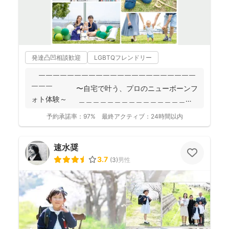
発達凸凹相談歓迎
LGBTQフレンドリー
￣￣￣￣￣￣￣￣￣￣￣￣￣￣￣￣￣￣￣￣￣￣
￣￣￣ 〜自宅で叶う、プロのニューボーンフ
ォト体験～ ＿＿＿＿＿＿＿＿＿＿＿＿＿＿＿＿
＿＿＿＿...
予約承諾率：
97%
最終アクティブ：
24時間以内
速水奨
3.7
(
3
)
男性