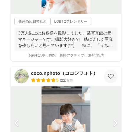
発達凸凹相談歓迎
LGBTQフレンドリー
3万人以上のお客様を撮影しました。某写真館の元
マネージャーです。撮影大好きで一緒に楽しく写真
を残したいと思っています(^^) 特に、 「うち
の...
予約承諾率：
96%
最終アクティブ：
3時間以内
coco.nphoto（ココンフォト）
5
(
22
)
女性