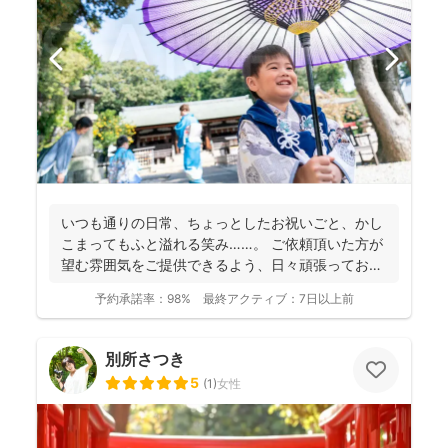
いつも通りの日常、ちょっとしたお祝いごと、かし
こまってもふと溢れる笑み……。 ご依頼頂いた方が
望む雰囲気をご提供できるよう、日々頑張っており
ます。 ...
予約承諾率：
98%
最終アクティブ：
7日以上前
別所さつき
5
(
1
)
女性