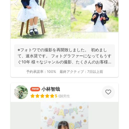
※フォトワでの撮影を再開致しました。 初めまし
て、速水奨です。 フォトグラファーになってもうす
ぐ10年 様々なジャンルの撮影、たくさんのお客様
を...
予約承諾率：
100%
最終アクティブ：
7日以上前
小林智哉
new
5
(
3
)
男性