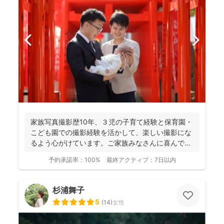
家族写真撮影歴10年、３児の子育て経験と保育園・
こども園での撮影経験を活かして、楽しい撮影にな
るよう心がけています。ご家族みなさんに喜んでい
ただけるお写真...
予約承諾率：
100%
最終アクティブ：
7日以内
杉浦舞子
5
(
14
)
女性