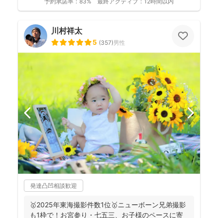
予約承諾率：
83%
最終アクティブ：
12時間以内
川村祥太
5
(
357
)
男性
発達凸凹相談歓迎
🥇2025年東海撮影件数1位🥇ニューボーン兄弟撮影
も1枠で！お宮参り・七五三、お子様のペースに寄