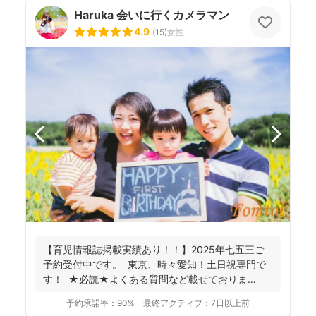
Haruka 会いに行くカメラマン
4.9
(
15
)
女性
【育児情報誌掲載実績あり！！】2025年七五三ご
予約受付中です。 東京、時々愛知！土日祝専門で
す！ ★必読★よくある質問など載せておりま
す。 ...
予約承諾率：
90%
最終アクティブ：
7日以上前