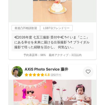
発達凸凹相談歓迎
LGBTQフレンドリー
✨2026年度 七五三撮影 受付中✨ 𖤣𖥧𖥣 いま『ここ』
にある幸せを未来に届ける出張撮影 𖡡𖥧𖤣 ブライダル
撮影で培った経験を活かし、 何気ない...
予約承諾率：
98%
最終アクティブ：
3日以内
AXiS Photo Service 藤井
4.8
(
25
)
男性