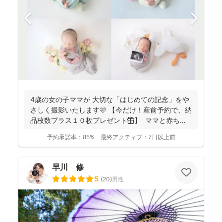
4歳の女の子ママが 大切な「はじめての記念」をや
さしく撮影いたします🩷 【今だけ！産前予約で、納
品枚数プラス１０枚プレゼント🎁】 ママと赤ちゃ
ん...
予約承諾率：
85%
最終アクティブ：
7日以上前
早川 修
5
(
20
)
男性