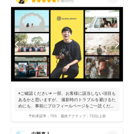
5
(
61
)
男性
◉ご確認ください◉ 一部、お客様に該当しない項目も
あるかと思いますが、 撮影時のトラブルを避けるた
めにも、事前にプロフィールページをご一読くださ
います...
予約承諾率：
75%
最終アクティブ：
7日以上前
中野真人