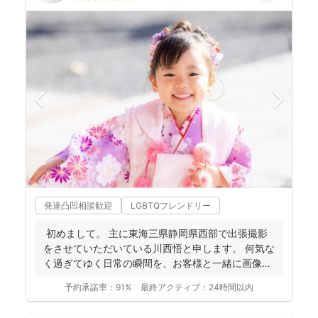
発達凸凹相談歓迎
LGBTQフレンドリー
初めまして。 主に東海三県静岡県西部で出張撮影
をさせていただいている川西悟と申します。 何気な
く過ぎてゆく日常の瞬間を、お客様と一緒に画像と
して残...
予約承諾率：
91%
最終アクティブ：
24時間以内