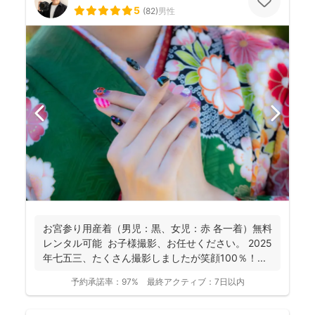
5
(
82
)
男性
お宮参り用産着（男児：黒、女児：赤 各一着）無料
レンタル可能 お子様撮影、お任せください。 2025
年七五三、たくさん撮影しましたが笑顔100％！...
予約承諾率：
97%
最終アクティブ：
7日以内