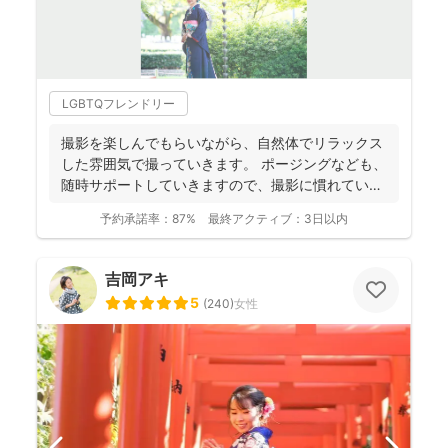
LGBTQフレンドリー
撮影を楽しんでもらいながら、自然体でリラックス
した雰囲気で撮っていきます。 ポージングなども、
随時サポートしていきますので、撮影に慣れていな
い方もお気軽...
予約承諾率：
87%
最終アクティブ：
3日以内
吉岡アキ
5
(
240
)
女性