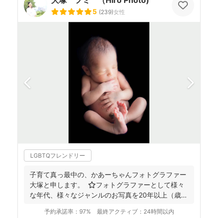
大塚 フミ （Hiro Photo)
5
(
239
)
女性
LGBTQフレンドリー
子育て真っ最中の、かあーちゃんフォトグラファー
大塚と申します。 ⭐︎フォトグラファーとして様々
な年代、様々なジャンルのお写真を20年以上（歳バ
レちゃ...
予約承諾率：
97%
最終アクティブ：
24時間以内