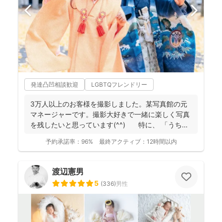
発達凸凹相談歓迎
LGBTQフレンドリー
3万人以上のお客様を撮影しました。某写真館の元
マネージャーです。撮影大好きで一緒に楽しく写真
を残したいと思っています(^^) 特に、 「うち
の...
予約承諾率：
96%
最終アクティブ：
12時間以内
渡辺憲男
5
(
336
)
男性