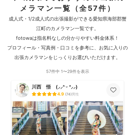
メラマン一覧
（全57件）
成人式・1/2成人式の出張撮影ができる愛知県海部郡蟹
江町のカメラマン一覧です。
fotowaは指名料なしの分かりやすい料金体系！
プロフィール・写真例・口コミを参考に、お気に入りの
出張カメラマンをじっくりお選びいただけます。
57件中 1〜29件を表示
川西 悟 (⸝⸝ᐢ ᵕ ᐢ⸝⸝)
4.9
(
74
)
男性