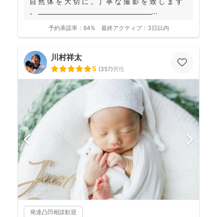
自 然 体 を 大 切 に 。丁 寧 な 撮 影 を 致 し ま す
。 _______________________________________...
予約承諾率：
84%
最終アクティブ：
3日以内
川村祥太
5
(
357
)
男性
発達凸凹相談歓迎