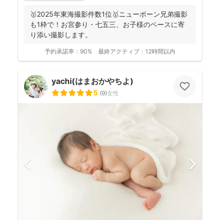
🥇2025年東海撮影件数1位🥇ニューボーン兄弟撮影
も1枠で！お宮参り・七五三、お子様のペースに寄
り添い撮影します。
予約承諾率：
90%
最終アクティブ：
12時間以内
yachi(はまおかやちよ)
5
(
9
)
女性