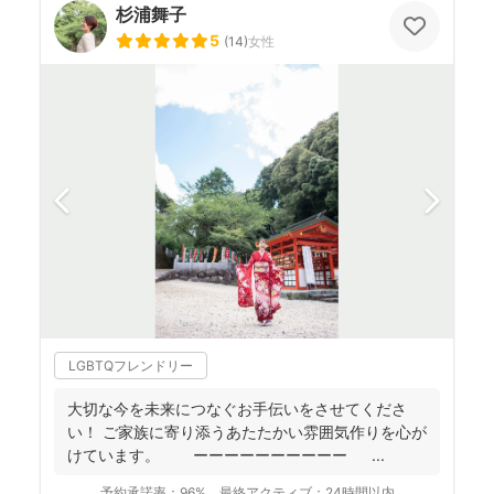
杉浦舞子
5
(
14
)
女性
LGBTQフレンドリー
大切な今を未来につなぐお手伝いをさせてくださ
い！ ご家族に寄り添うあたたかい雰囲気作りを心が
けています。 ーーーーーーーーーー ...
予約承諾率：
96%
最終アクティブ：
24時間以内