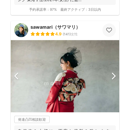
予約承諾率：
97%
最終アクティブ：
3日以内
sawamari（サワマリ）
4.9
(
141
)
女性
発達凸凹相談歓迎