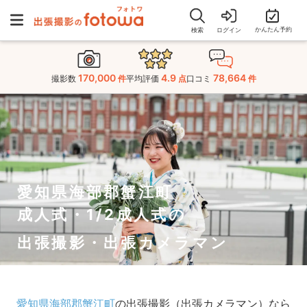
かんたん予約
検索
ログイン
170,000
4.9
78,664
撮影数
件
平均評価
点
口コミ
件
愛知県海部郡蟹江町
成人式・1/2成人式の
出張撮影・出張カメラマン
愛知県海部郡蟹江町
の出張撮影（出張カメラマン）なら