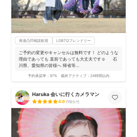
発達凸凹相談歓迎
LGBTQフレンドリー
ご予約の変更やキャンセルは無料です！ どのような
理由であっても 直前であっても大丈夫です☺️ 石
川県、愛知県の皆様へ 帰省等...
予約承諾率：
97%
最終アクティブ：
24時間以内
Haruka 会いに行くカメラマン
4.9
(
15
)
女性