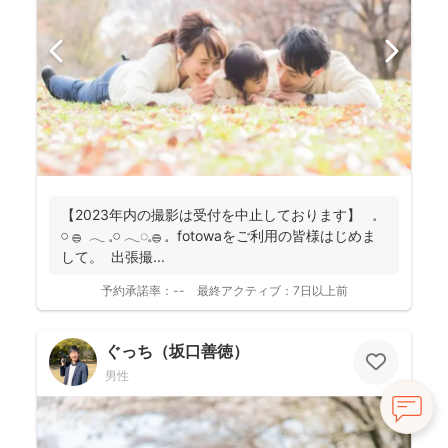
【2023年内の撮影は受付を中止しております】 𓈒
𓏸 𓐍 𓂃 𓈒𓏸 𓂃◌𓈒𓐍 𓈒 fotowaをご利用の皆様はじめま
して。 出張撮...
予約承諾率：
--
最終アクティブ：
7日以上前
ぐっち（坂口善徳）
男性