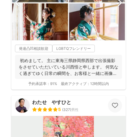
発達凸凹相談歓迎
LGBTQフレンドリー
初めまして。 主に東海三県静岡県西部で出張撮影
をさせていただいている川西悟と申します。 何気な
く過ぎてゆく日常の瞬間を、お客様と一緒に画像と
して残...
予約承諾率：
91%
最終アクティブ：
12時間以内
わたせ やすひと
5
(
327
)
男性