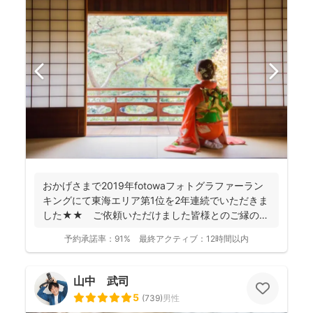
おかげさまで2019年fotowaフォトグラファーラン
キングにて東海エリア第1位を2年連続でいただきま
した★★ ご依頼いただけました皆様とのご縁のお
かげで...
予約承諾率：
91%
最終アクティブ：
12時間以内
山中 武司
5
(
739
)
男性