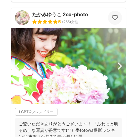
たかみゆうこ 2co-photo
5
(
255
)
女性
LGBTQフレンドリー
ご覧いただきありがとうございます！ 「ふわっと明
るめ」な写真が得意です(^^) 🌟fotowa撮影ランキ
ング 東海１位(2021年:女性) に選...