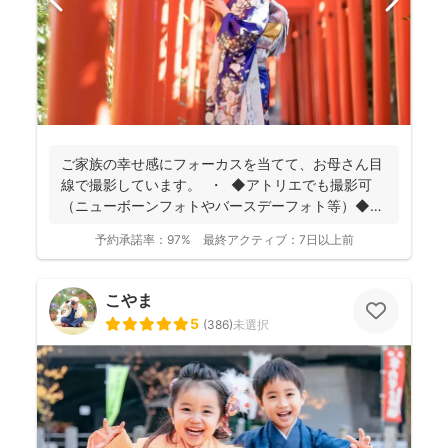
ご家族の幸せ感にフォーカスを当てて、お母さん目
線で撮影しています。 ・ ◆アトリエでも撮影可
（ニューボーンフォトやバースデーフォト等）◆
名...
予約承諾率：
97%
最終アクティブ：
7日以上前
こやま
5
(
386
)
未選択