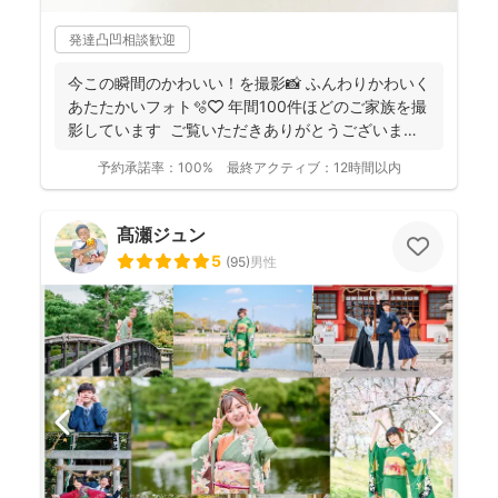
発達凸凹相談歓迎
今この瞬間のかわいい！を撮影📸 ふんわりかわいく
あたたかいフォト🫧🤍 年間100件ほどのご家族を撮
影しています ご覧いただきありがとうございま
す...
予約承諾率：
100%
最終アクティブ：
12時間以内
髙瀬ジュン
5
(
95
)
男性