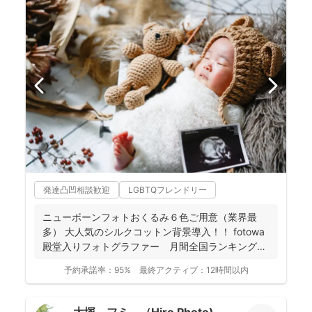
発達凸凹相談歓迎
LGBTQフレンドリー
ニューボーンフォトおくるみ６色ご用意（業界最
多） 大人気のシルクコットン背景導入！！ fotowa
殿堂入りフォトグラファー 月間全国ランキング１
位獲得...
予約承諾率：
95%
最終アクティブ：
12時間以内