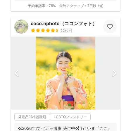
います...
予約承諾率：
75%
最終アクティブ：
7日以上前
coco.nphoto（ココンフォト）
5
(
22
)
女性
発達凸凹相談歓迎
LGBTQフレンドリー
✨2026年度 七五三撮影 受付中✨ 𖤣𖥧𖥣 いま『ここ』