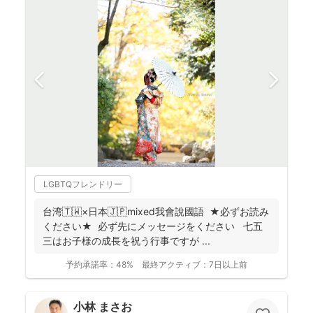
LGBTQフレンドリー
台湾🇹🇼×日本🇯🇵mixed我會說國語 ★必ずお読み
ください★ 必ず先にメッセージをください 七五
三はお子様の成長を祝う行事ですが ...
予約承諾率：
48%
最終アクティブ：
7日以上前
小林 まさお