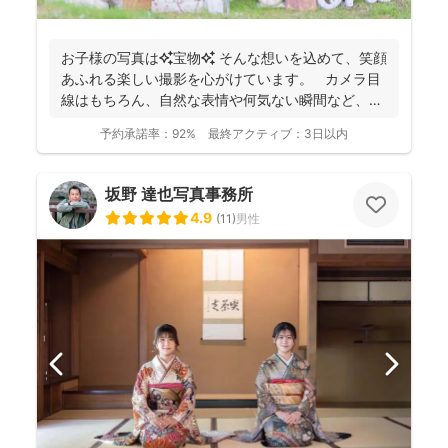
お子様の写真は✨宝物✨ そんな想いを込めて、笑顔
あふれる楽しい撮影を心がけています。 カメラ目
線はもちろん、自然な表情や何気ない瞬間など、ご
希望に合...
予約承諾率：
92%
最終アクティブ：
3日以内
坂野 達也写真事務所
4.9
(
11
)
男性