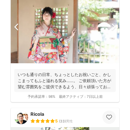
いつも通りの日常、ちょっとしたお祝いごと、かし
こまってもふと溢れる笑み……。 ご依頼頂いた方が
望む雰囲気をご提供できるよう、日々頑張っており
ます。 ...
予約承諾率：
98%
最終アクティブ：
7日以上前
Ricola
5
(
33
)
男性