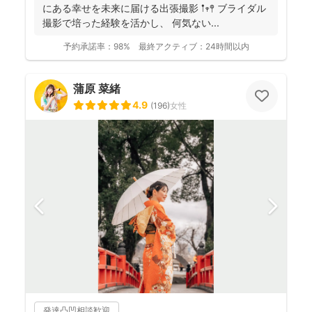
にある幸せを未来に届ける出張撮影 𖡡𖥧𖤣 ブライダル
撮影で培った経験を活かし、 何気ない...
予約承諾率：
98%
最終アクティブ：
24時間以内
蒲原 菜緒
4.9
(
196
)
女性
発達凸凹相談歓迎