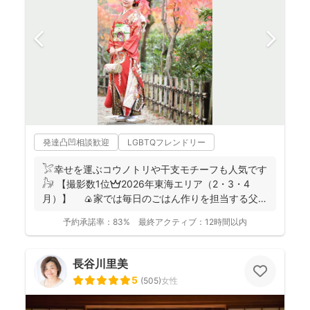
発達凸凹相談歓迎
LGBTQフレンドリー
𓅯幸せを運ぶコウノトリや干支モチーフも人気です
𓃗 【撮影数1位👑2026年東海エリア（2・3・4
月）】 🍙家では毎日のごはん作りを担当する父で
あり、...
予約承諾率：
83%
最終アクティブ：
12時間以内
長谷川里美
5
(
505
)
女性