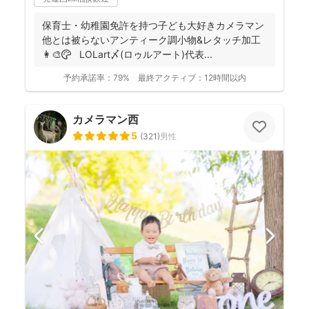
保育士・幼稚園免許を持つ子ども大好きカメラマン
他とは被らないアンティーク調小物&レタッチ加工
👩‍🎨🎨 LOLart〆(ロゥルアート)代表...
予約承諾率：
79%
最終アクティブ：
12時間以内
カメラマン西
5
(
321
)
男性