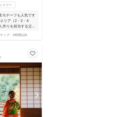
レンドリー
支モチーフも人気です
海エリア（2・3・4
はん作りを担当する父で
ティブ：
3時間以内
性