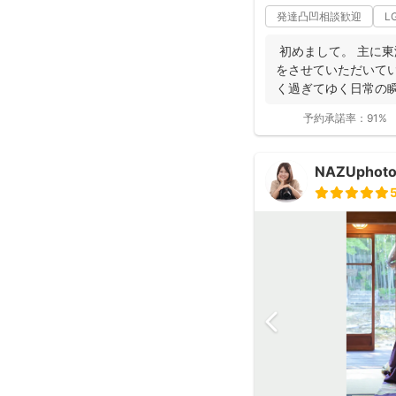
発達凸凹相談歓迎
L
初めまして。 主に
をさせていただいてい
く過ぎてゆく日常の
して残...
予約承諾率：
91%
NAZUpho