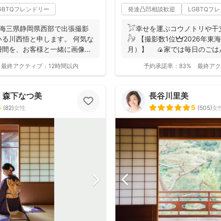
GBTQフレンドリー
発達凸凹相談歓迎
LGBTQフ
東海三県静岡県西部で出張撮影
𓅯幸せを運ぶコウノトリや干
る川西悟と申します。 何気な
𓃗 【撮影数1位👑2026年東
瞬間を、お客様と一緒に画像と
月）】 🍙家では毎日のご
あり、...
最終アクティブ：
12時間以内
予約承諾率：
83%
最終アク
to 森下なつ美
長谷川里美
5
5
(
82
)
女性
(
505
)
女