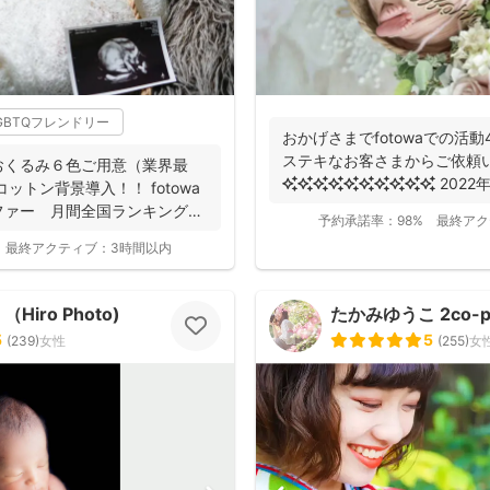
GBTQフレンドリー
おかげさまでfotowaでの活動4
ステキなお客さまからご依頼
おくるみ６色ご用意（業界最
ットン背景導入！！ fotowa
ファー 月間全国ランキング１
予約承諾率：
98%
最終アク
最終アクティブ：
3時間以内
iro Photo)
たかみゆうこ 2co-p
5
5
(
239
)
女性
(
255
)
女