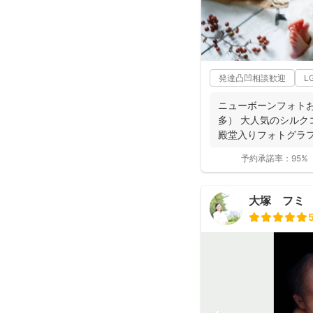
発達凸凹相談歓迎
L
ニューボーンフォト
多） 大人気のシルクコ
殿堂入りフォトグラ
位獲得...
予約承諾率：
95%
大塚 フミ （H