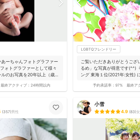
LGBTQフレンドリー
かあーちゃんフォトグラファー
ご覧いただきありがとうござ
︎フォトグラファーとして様々
るめ」な写真が得意です(^^) 
ルのお写真を20年以上（歳バ
ング 東海１位(2021年:女性) に
最終アクティブ：
24時間以内
予約承諾率：
97%
最終ア
小雪
5
4.9
(
357
)
男性
(
83
)
女