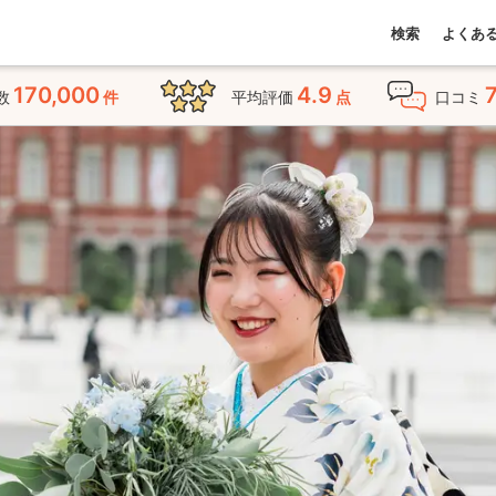
検索
よくあ
170,000
4.9
数
件
平均評価
点
口コミ