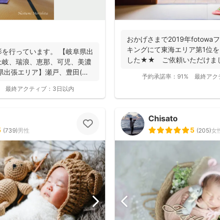
おかげさまで2019年fotow
キングにて東海エリア第1位を
を行っています。 【岐阜県出
した★★ ご依頼いただけま
土岐、瑞浪、恵那、可児、美濃
かげで...
県出張エリア】瀬戸、豊田(北
予約承諾率：
91%
最終アク
最終アクティブ：
3日以内
Chisato
5
5
(
739
)
男性
(
205
)
女