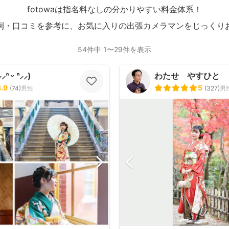
fotowaは指名料なしの分かりやすい料金体系！
例・口コミを参考に、お気に入りの出張カメラマンをじっくり
54件中 1〜29件を表示
 ᵕ ᐢ⸝⸝)
わたせ やすひと
4.9
5
(
74
)
男性
(
327
)
男