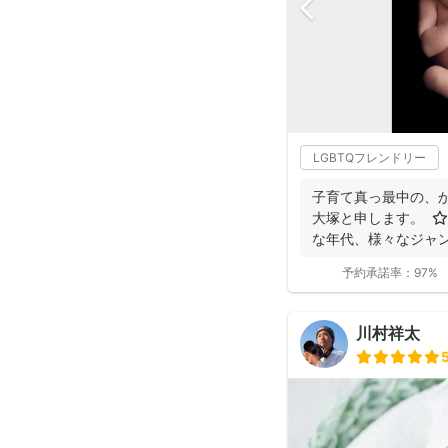
LGBTQフレンドリー
子育て真っ最中の、
大塚と申します。 ⭐
な年代、様々なジャン
レちゃ...
予約承諾率：
97%
川村祥太