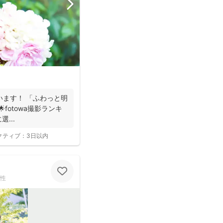
います！ 「ふわっと明
fotowa撮影ランキ
選...
クティブ：
3日以内
性