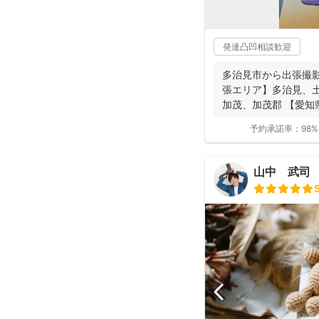
発達凸凹相談歓迎
多治見市から出張撮影
張エリア】多治見、
加茂、加茂郡 【愛知
西部の一...
予約承諾率：
98%
山中 武司