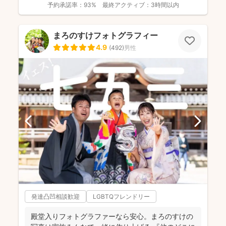
予約承諾率：
93%
最終アクティブ：
3時間以内
まろのすけフォトグラフィー
4.9
(
492
)
男性
発達凸凹相談歓迎
LGBTQフレンドリー
殿堂入りフォトグラファーなら安心。まろのすけの