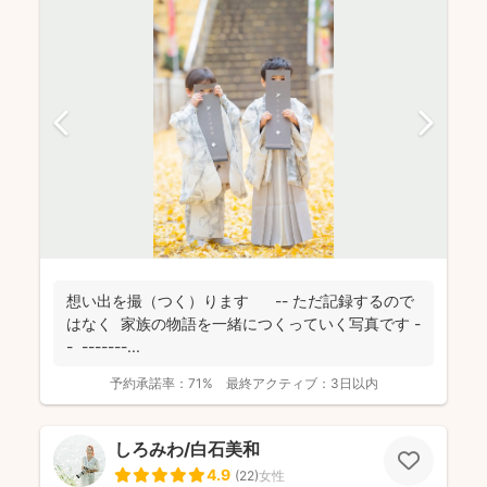
想い出を撮（つく）ります -- ただ記録するので
はなく 家族の物語を一緒につくっていく写真です -
- -------...
予約承諾率：
71%
最終アクティブ：
3日以内
しろみわ/白石美和
4.9
(
22
)
女性