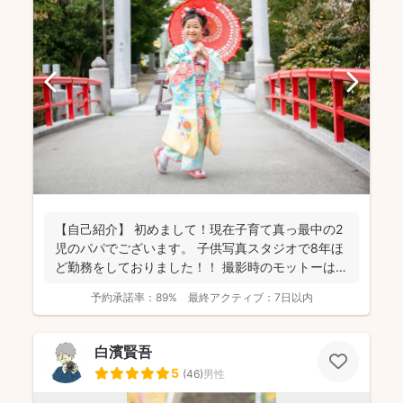
【自己紹介】 初めまして！現在子育て真っ最中の2
児のパパでございます。 子供写真スタジオで8年ほ
ど勤務をしておりました！！ 撮影時のモットーは
『一緒...
予約承諾率：
89%
最終アクティブ：
7日以内
白濱賢吾
5
(
46
)
男性