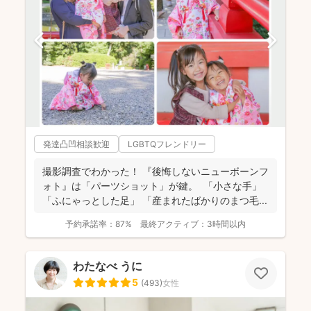
発達凸凹相談歓迎
LGBTQフレンドリー
撮影調査でわかった！ 『後悔しないニューボーンフ
ォト』は「パーツショット」が鍵。 「小さな手」
「ふにゃっとした足」 「産まれたばかりのまつ毛...
予約承諾率：
87%
最終アクティブ：
3時間以内
わたなべ うに
5
(
493
)
女性