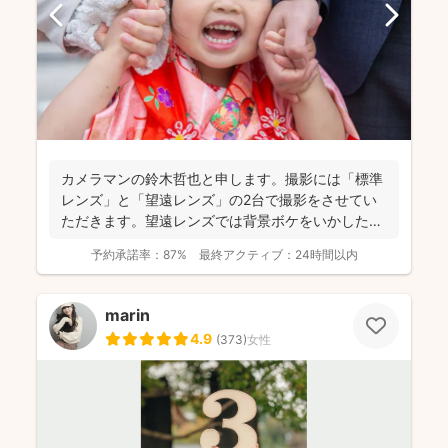
カメラマンの鈴木哲也と申します。撮影には「標準
レンズ」と「望遠レンズ」の2台で撮影をさせてい
ただきます。望遠レンズでは背景ボケをいかしたお
写真を撮影させて...
予約承諾率：
87%
最終アクティブ：
24時間以内
marin
4.9
(
373
)
女性