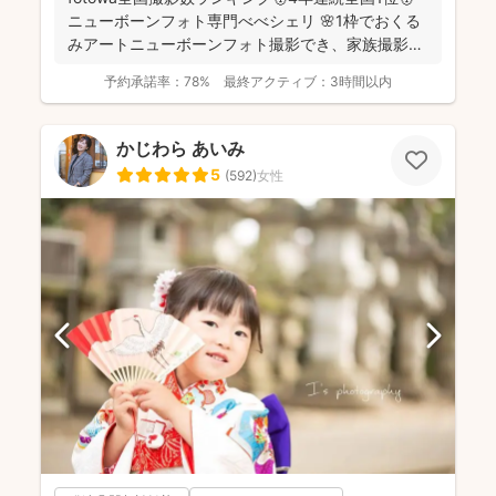
ニューボーンフォト専門べべシェリ 🌸1枠でおくる
みアートニューボーンフォト撮影でき、家族撮影お
選...
予約承諾率：
78%
最終アクティブ：
3時間以内
かじわら あいみ
5
(
592
)
女性