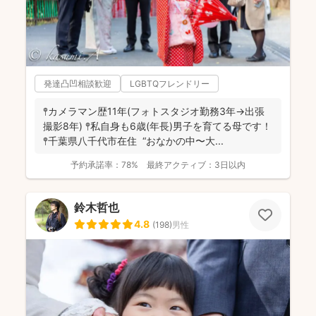
発達凸凹相談歓迎
LGBTQフレンドリー
𖤣カメラマン歴11年(フォトスタジオ勤務3年→出張
撮影8年) 𖤣私自身も6歳(年長)男子を育てる母です！
𖤣千葉県八千代市在住 “おなかの中〜大...
予約承諾率：
78%
最終アクティブ：
3日以内
鈴木哲也
4.8
(
198
)
男性