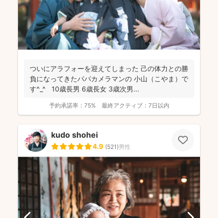
ついにアラフォーを迎えてしまった 己の体力との勝
負になってきたパパカメラマンの 小山（こやま）で
す^_^ 10歳長男 6歳長女 3歳次男...
予約承諾率：
75%
最終アクティブ：
7日以内
kudo shohei
4.9
(
521
)
男性