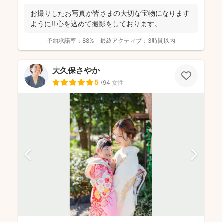
お撮りしたお写真が皆さまの大切な宝物になります
ように‼︎ 心を込めて撮影をしております。
予約承諾率：
88%
最終アクティブ：
3時間以内
大久保さやか
5
(
94
)
女性