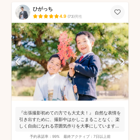
ひがっち
4.9
(
73
)
男性
『出張撮影初めての方でも大丈夫！』 自然な表情を
引き出すために、撮影中はかしこまることなく、楽
しく自由になれる雰囲気作りを大事にしています＾
＾ こ...
予約承諾率：
99%
最終アクティブ：
7日以上前