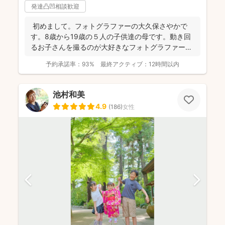
発達凸凹相談歓迎
初めまして。フォトグラファーの大久保さやかで
す。8歳から19歳の５人の子供達の母です。動き回
るお子さんを撮るのが大好きなフォトグラファーで
す！ . ...
予約承諾率：
93%
最終アクティブ：
12時間以内
池村和美
4.9
(
186
)
女性