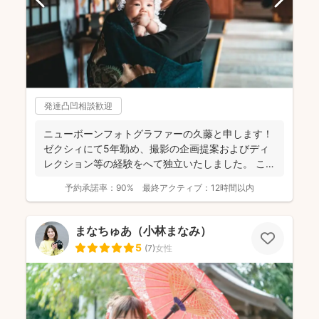
発達凸凹相談歓迎
ニューボーンフォトグラファーの久藤と申します！
ゼクシィにて5年勤め、撮影の企画提案およびディ
レクション等の経験をへて独立いたしました。 これ
までに1...
予約承諾率：
90%
最終アクティブ：
12時間以内
まなちゅあ（小林まなみ）
5
(
7
)
女性