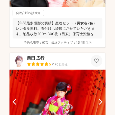
発達凸凹相談歓迎
【年間最多撮影の実績】産着セット（男女各2色）
レンタル無料。着付けも綺麗にさせていただきま
す。納品枚数200〜300枚（目安）保育士資格を持
つ妻の監修の下...
予約承諾率：
97%
最終アクティブ：
12時間以内
栗田 広行
5
(
1708
)
男性