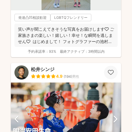
発達凸凹相談歓迎
LGBTQフレンドリー
笑い声が聞こえてきそうな写真をお届けします🧡 ご
家族さまの楽しい！嬉しい！幸せ！な瞬間を逃しま
せん🧡 ⁡ はじめまして！ フォトグラファーの池村
和...
予約承諾率：
93%
最終アクティブ：
3時間以内
松井シンジ
4.9
(
194
)
男性