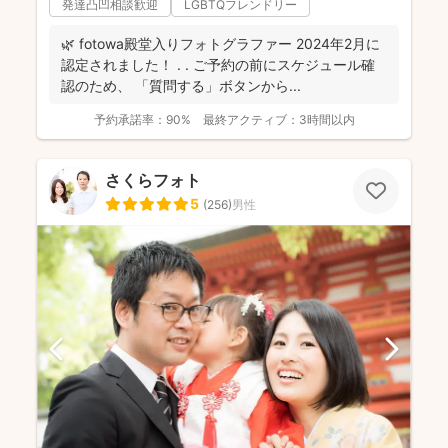
発達凸凹相談歓迎
LGBTQフレンドリー
🌿 fotowa殿堂入りフォトグラファー 2024年2月に
認定されました！ . . ご予約の前にスケジュール確
認のため、 「質問する」ボタンから...
予約承諾率：
90%
最終アクティブ：
3時間以内
さくらフォト
5
(
256
)
男性