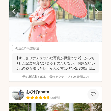
発達凸凹相談歓迎
【すっきりナチュラルな写真が得意です♪】 かっち
りした記念写真だけじゃものたりない、何気ないい
つもの姿も残したい！そんな方はぜひ✨️ 300組以上
のご...
予約承諾率：
83%
最終アクティブ：
24時間以内
おひげphoto
5
(
38
)
男性