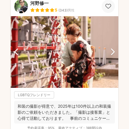
河野修一
5
(
343
)
男性
LGBTQフレンドリー
和装の撮影が得意で、2025年は100件以上の和装撮
影のご依頼をいただきました。「撮影は接客業」と
心得て活動しております。 事前のコミュニケーシ
ョンにより...
予約承諾率：
95%
最終アクティブ：
3時間以内