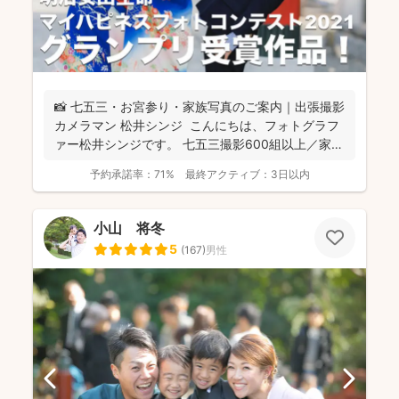
📸 七五三・お宮参り・家族写真のご案内｜出張撮影
カメラマン 松井シンジ こんにちは、フォトグラフ
ァー松井シンジです。 七五三撮影600組以上／家
族...
予約承諾率：
71%
最終アクティブ：
3日以内
小山 将冬
5
(
167
)
男性