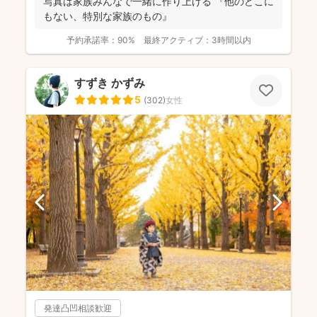
写真は家族みんなで一緒に作り上げる 『他のどこに
もない、特別な家族のもの』
予約承諾率：
90%
最終アクティブ：
3時間以内
すずき かずみ
5
(
302
)
女性
発達凸凹相談歓迎