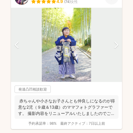
4.9
(
74
)
女性
発達凸凹相談歓迎
赤ちゃんや小さなお子さんとも仲良しになるのが得
意な2児（９歳＆13歳）のママフォトグラファーで
す。 撮影内容をリニューアルいたしましたのでご案
内させ...
予約承諾率：
98%
最終アクティブ：
7日以上前