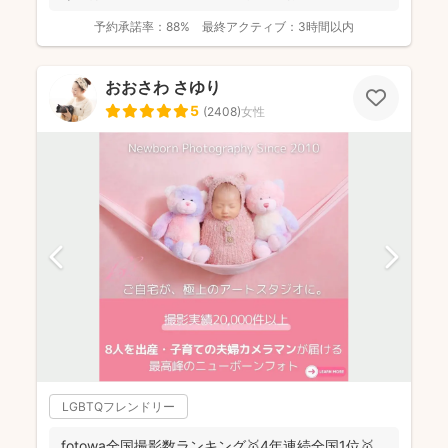
予約承諾率：
88%
最終アクティブ：
3時間以内
おおさわ さゆり
5
(
2408
)
女性
LGBTQフレンドリー
fotowa全国撮影数ランキング🥇4年連続全国1位🥇