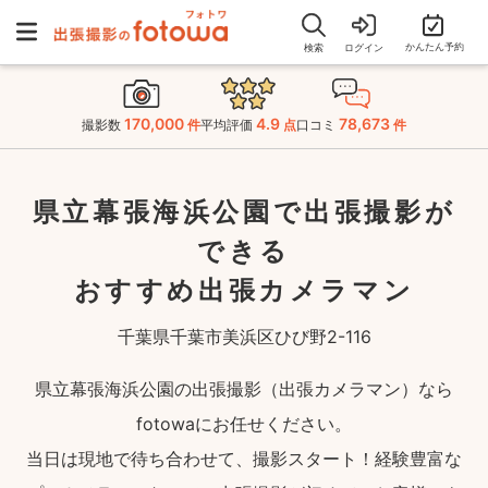
かんたん予約
検索
ログイン
170,000
4.9
78,673
撮影数
件
平均評価
点
口コミ
件
県立幕張海浜公園で出張撮影が
できる
おすすめ出張カメラマン
千葉県千葉市美浜区ひび野2-116
県立幕張海浜公園の出張撮影（出張カメラマン）なら
fotowaにお任せください。
当日は現地で待ち合わせて、撮影スタート！経験豊富な