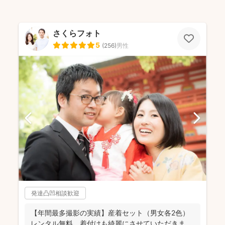
さくらフォト
5
(
256
)
男性
発達凸凹相談歓迎
【年間最多撮影の実績】産着セット（男女各2色）
レンタル無料。着付けも綺麗にさせていただきま