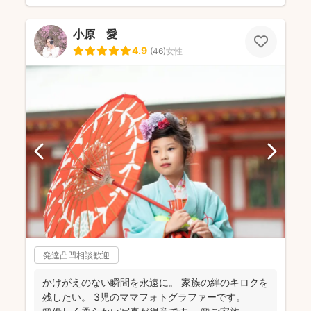
小原 愛
4.9
(
46
)
女性
発達凸凹相談歓迎
かけがえのない瞬間を永遠に。 家族の絆のキロクを
残したい。 3児のママフォトグラファーです。