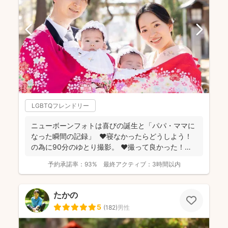
LGBTQフレンドリー
ニューボーンフォトは喜びの誕生と「パパ・ママに
なった瞬間の記録」 ❤️寝なかったらどうしよう！
の為に90分のゆとり撮影。 ❤️撮って良かった！未
来...
予約承諾率：
93%
最終アクティブ：
3時間以内
たかの
5
(
182
)
男性