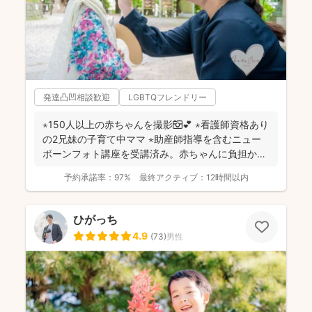
発達凸凹相談歓迎
LGBTQフレンドリー
⋆150人以上の赤ちゃんを撮影📷💕 ⋆看護師資格あり
の2兄妹の子育て中ママ ⋆助産師指導を含むニュー
ボーンフォト講座を受講済み。赤ちゃんに負担かけ
ない...
予約承諾率：
97%
最終アクティブ：
12時間以内
ひがっち
4.9
(
73
)
男性