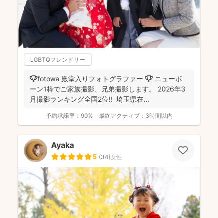
LGBTQフレンドリー
🏆fotowa 殿堂入りフォトグラファー 🏆 ニューボ
ーン1枠でご家族撮影、兄弟撮影します。 2026年3
月撮影ランキング全国2位‼️ 埼玉県在...
予約承諾率：
90%
最終アクティブ：
3時間以内
Ayaka
5
(
34
)
女性