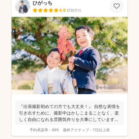
ひがっち
4.9
(
73
)
男性
『出張撮影初めての方でも大丈夫！』 自然な表情を
引き出すために、撮影中はかしこまることなく、楽
しく自由になれる雰囲気作りを大事にしています＾
＾ こ...
予約承諾率：
99%
最終アクティブ：
7日以上前