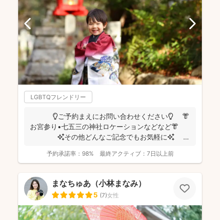
LGBTQフレンドリー
💡ご予約まえにお問い合わせください💡 👘
お宮参り•七五三の神社ロケーションなどなど👘
✨その他どんなご記念でもお気軽に✨
👶...
予約承諾率：
98%
最終アクティブ：
7日以上前
まなちゅあ（小林まなみ）
5
(
7
)
女性