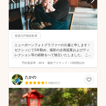
発達凸凹相談歓迎
ニューボーンフォトグラファーの久藤と申します！
ゼクシィにて5年勤め、撮影の企画提案およびディ
レクション等の経験をへて独立いたしました。 これ
までに1...
予約承諾率：
90%
最終アクティブ：
12時間以内
たかの
5
(
182
)
男性