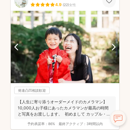
4.9
(
22
)
女性
発達凸凹相談歓迎
【人生に寄り添うオーダーメイドのカメラマン】
10,000人お子様にあったカメラマンが最高の時間
と写真をお渡しします。 初めまして カップル・
フ...
予約承諾率：
86%
最終アクティブ：
3時間以内