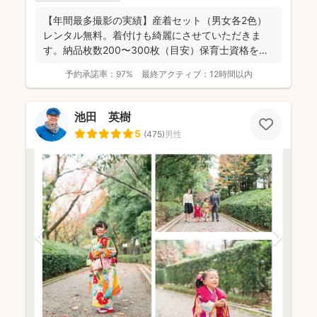
【年間最多撮影の実績】産着セット（男女各2色）
レンタル無料。着付けも綺麗にさせていただきま
す。納品枚数200〜300枚（目安）保育士資格を持
つ妻の監修の下...
予約承諾率：
97%
最終アクティブ：
12時間以内
池田 英樹
5
(
475
)
男性