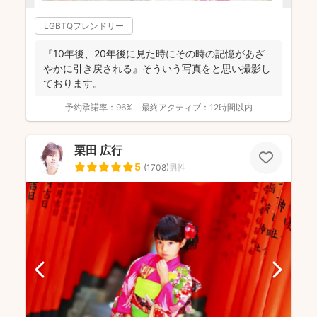
LGBTQフレンドリー
『10年後、20年後に見た時にその時の記憶があざ
やかに引き戻される』そういう写真をと思い撮影し
ております。
予約承諾率：
96%
最終アクティブ：
12時間以内
栗田 広行
5
(
1708
)
男性