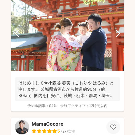
はじめまして☆小森谷 春美（こもりや はるみ）と
申します。 茨城県古河市から片道約90分（約
80km）圏内を目安に、茨城・栃木・群馬・埼玉
（一部）など北...
予約承諾率：
94%
最終アクティブ：
12時間以内
MamaCocoro
5
(
27
)
女性