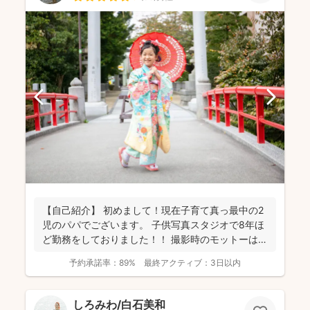
【自己紹介】 初めまして！現在子育て真っ最中の2
児のパパでございます。 子供写真スタジオで8年ほ
ど勤務をしておりました！！ 撮影時のモットーは
『一緒...
予約承諾率：
89%
最終アクティブ：
3日以内
しろみわ/白石美和