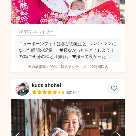
LGBTQフレンドリー
ニューボーンフォトは喜びの誕生と「パパ・ママに
なった瞬間の記録」 ❤️寝なかったらどうしよう！
の為に90分のゆとり撮影。 ❤️撮って良かった！未
来...
予約承諾率：
93%
最終アクティブ：
12時間以内
kudo shohei
4.9
(
521
)
男性