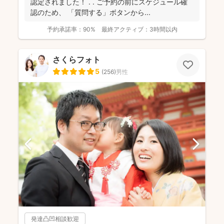
認定されました！ . . ご予約の前にスケジュール確
認のため、 「質問する」ボタンから...
予約承諾率：
90%
最終アクティブ：
3時間以内
さくらフォト
5
(
256
)
男性
発達凸凹相談歓迎