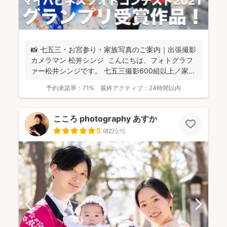
📸 七五三・お宮参り・家族写真のご案内｜出張撮影
カメラマン 松井シンジ こんにちは、フォトグラフ
ァー松井シンジです。 七五三撮影600組以上／家
族...
予約承諾率：
71%
最終アクティブ：
24時間以内
こころ photography あすか
5
(
82
)
女性