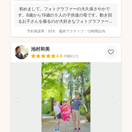
初めまして。フォトグラファーの大久保さやかで
す。8歳から19歳の５人の子供達の母です。動き回
るお子さんを撮るのが大好きなフォトグラファーで
す！ . ...
予約承諾率：
93%
最終アクティブ：
12時間以内
池村和美
4.9
(
186
)
女性