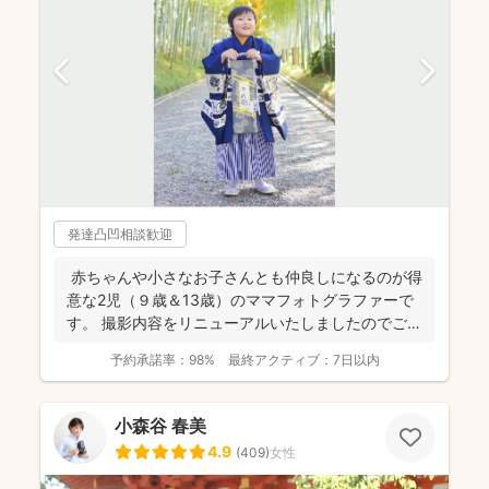
発達凸凹相談歓迎
赤ちゃんや小さなお子さんとも仲良しになるのが得
意な2児（９歳＆13歳）のママフォトグラファーで
す。 撮影内容をリニューアルいたしましたのでご案
内させ...
予約承諾率：
98%
最終アクティブ：
7日以内
小森谷 春美
4.9
(
409
)
女性