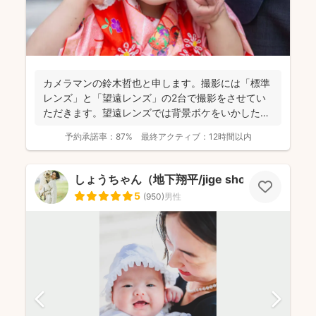
カメラマンの鈴木哲也と申します。撮影には「標準
レンズ」と「望遠レンズ」の2台で撮影をさせてい
ただきます。望遠レンズでは背景ボケをいかしたお
写真を撮影させて...
予約承諾率：
87%
最終アクティブ：
12時間以内
しょうちゃん（地下翔平/jige shohe）
5
(
950
)
男性