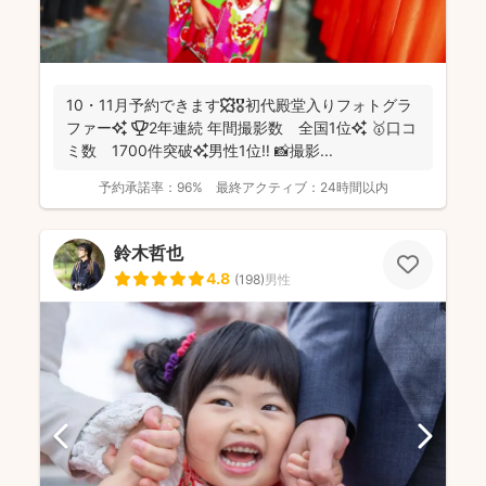
10・11月予約できます🍁🎖初代殿堂入りフォトグラ
ファー✨ 🏆2年連続 年間撮影数 全国1位✨ 🥇口コ
ミ数 1700件突破✨男性1位‼️ 📸撮影...
予約承諾率：
96%
最終アクティブ：
24時間以内
鈴木哲也
4.8
(
198
)
男性