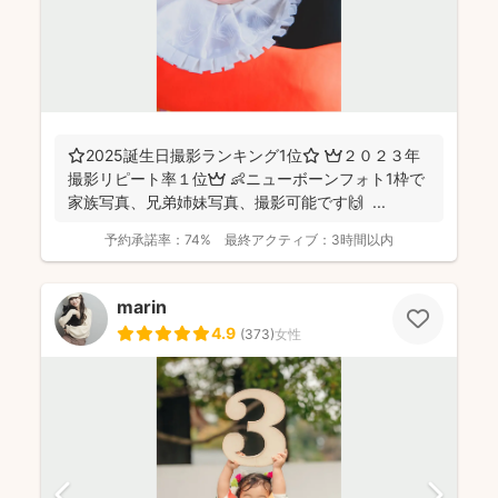
⭐️2025誕生日撮影ランキング1位⭐️ 👑２０２３年
撮影リピート率１位👑 👶ニューボーンフォト1枠で
家族写真、兄弟姉妹写真、撮影可能です🙌 ...
予約承諾率：
74%
最終アクティブ：
3時間以内
marin
4.9
(
373
)
女性