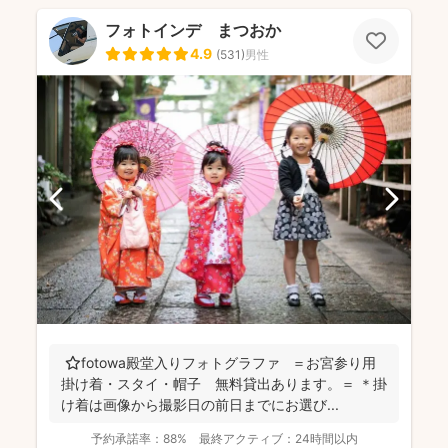
フォトインデ まつおか
4.9
(
531
)
男性
⭐️fotowa殿堂入りフォトグラファ ＝お宮参り用
掛け着・スタイ・帽子 無料貸出あります。＝ ＊掛
け着は画像から撮影日の前日までにお選び...
予約承諾率：
88%
最終アクティブ：
24時間以内