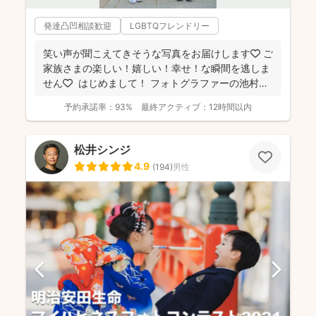
発達凸凹相談歓迎
LGBTQフレンドリー
笑い声が聞こえてきそうな写真をお届けします🧡 ご
家族さまの楽しい！嬉しい！幸せ！な瞬間を逃しま
せん🧡 ⁡ はじめまして！ フォトグラファーの池村
和...
予約承諾率：
93%
最終アクティブ：
12時間以内
松井シンジ
4.9
(
194
)
男性