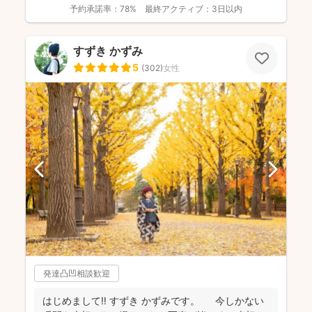
予約承諾率：
78%
最終アクティブ：
3日以内
すずき かずみ
5
(
302
)
女性
発達凸凹相談歓迎
はじめまして‼︎ すずき かずみです。 今しかない