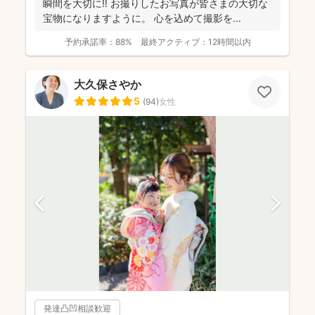
瞬間を大切に‼︎ お撮りしたお写真が皆さまの大切な
宝物になりますように。 心を込めて撮影を...
予約承諾率：
88%
最終アクティブ：
12時間以内
大久保さやか
5
(
94
)
女性
発達凸凹相談歓迎