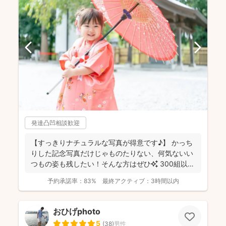
発達凸凹相談歓迎
【すっきりナチュラルな写真が得意です♪】 かっち
りした記念写真だけじゃものたりない、何気ないい
つもの姿も残したい！そんな方はぜひ✨️ 300組以上
のご...
予約承諾率：
83%
最終アクティブ：
3時間以内
おひげphoto
5
(
38
)
男性