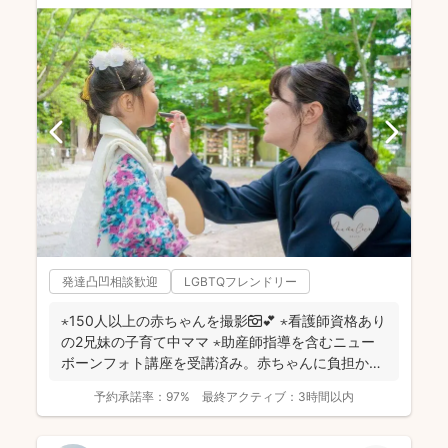
発達凸凹相談歓迎
LGBTQフレンドリー
⋆150人以上の赤ちゃんを撮影📷💕 ⋆看護師資格あり
の2兄妹の子育て中ママ ⋆助産師指導を含むニュー
ボーンフォト講座を受講済み。赤ちゃんに負担かけ
ない...
予約承諾率：
97%
最終アクティブ：
3時間以内