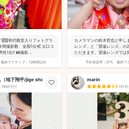
す🍁🎖初代殿堂入りフォトグラ
カメラマンの鈴木哲也と申し
レンズ」と「望遠レンズ」の
1位‼️ 📸撮影...
ただきます。望遠レンズでは
写真を撮影させて...
最終アクティブ：
12時間以内
予約承諾率：
87%
最終ア
地下翔平/jige shohe）
marin
5
4.9
(
950
)
男性
(
373
)