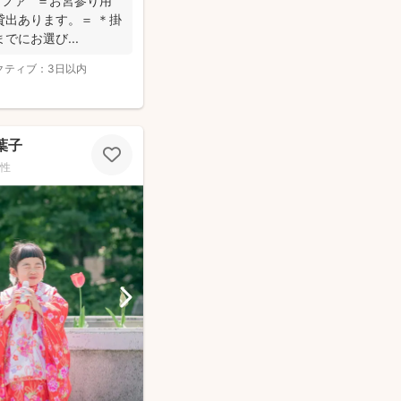
グラファ ＝お宮参り用
貸出あります。＝ ＊掛
にお選び...
クティブ：
3日以内
嵜 葉子
性