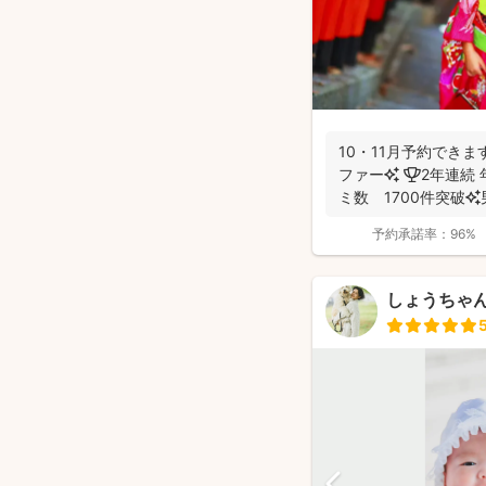
10・11月予約できま
ファー✨ 🏆2年連続 年間撮影数 全国1位✨ 🥇口コ
ミ数 1700件突破✨男性
予約承諾率：
96%
しょうちゃん（