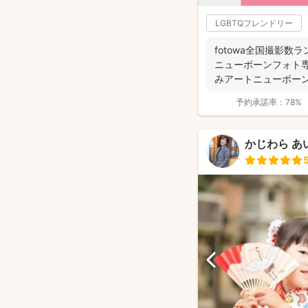
LGBTQフレンドリー
fotowa全国撮影数ラ
ニューボーンフォト専
みアートニューボー
選...
予約承諾率：
78%
かじわら あ