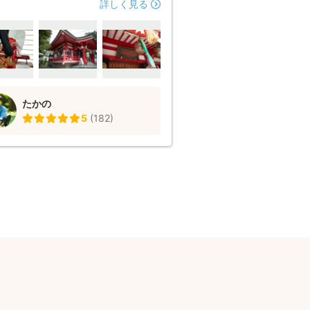
かったです！また機会があればお願い
詳しく見る
いです。
たかの
5
(
182
)