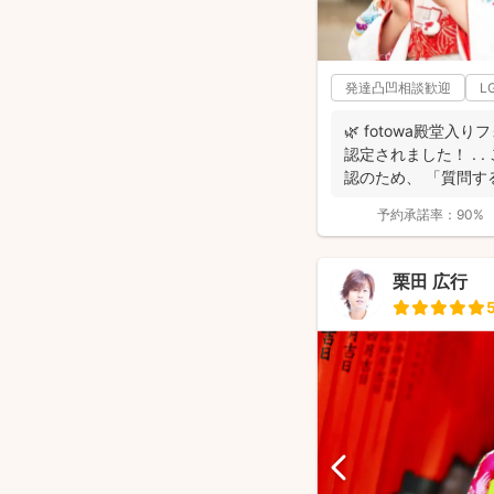
発達凸凹相談歓迎
L
🌿 fotowa殿堂入
認定されました！ . 
認のため、 「質問する
予約承諾率：
90%
栗田 広行