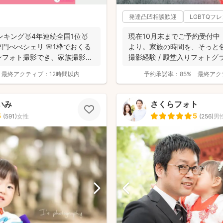
発達凸凹相談歓迎
LGBTQフ
ンキング🥇4年連続全国1位🥇
現在10月末までご予約受付中！1
門べべシェリ 🌸1枠でおくる
より。家族の時間を、そっと包
ンフォト撮影でき、家族撮影お
撮影経験 / 殿堂入りフォトグラフ
最終アクティブ：
12時間以内
予約承諾率：
85%
最終アク
いみ
さくらフォト
5
5
(
591
)
女性
(
256
)
男