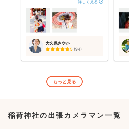
連絡をくださり、不安なく当日を迎えるこ
も良
詳しく見る
とができました。当日は着付けが予定より
した
も早く仕上がり、開始まで子供の機嫌がも
つか心配しながら早めに神社に着きました
が、既に現地にいらっしゃり、親しみやす
い笑顔で明るくお声をかけてくださいまし
た。神社がご祈祷開始を早めてくださると
大久保さやか
お伝えすると撮影開始時間の前倒しを快く
5
(
94
)
承知くださり、スムーズに開始することが
できました。事前におおまかにお伝えして
いた内容をもとに、子供の様子に臨機応変
に対応しながら様々な構図をご提案くださ
り、娘の自然な笑顔を引き出し楽しく撮影
してくださいました。終了後、よっぽど撮
もっと見る
影が楽しかったのか娘は神社からなかなか
帰りたがりませんでした。 仕上がった沢
山の写真はどれもとても素敵なショット
で、娘は嬉しそうにずっと見ていました。
３歳の七五三は最難関と聞いていました
稲荷神社の出張カメラマン一覧
が、こんなに素敵な思い出を作ることがで
きたことを心より感謝しています。ぜひま
たお願いしたいと思っています。