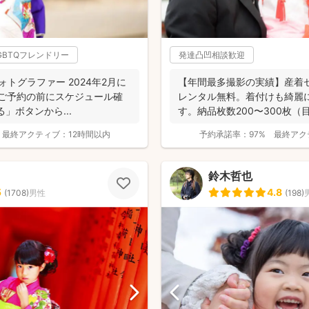
GBTQフレンドリー
発達凸凹相談歓迎
りフォトグラファー 2024年2月に
【年間最多撮影の実績】産着
. ご予約の前にスケジュール確
レンタル無料。着付けも綺麗
」ボタンから...
す。納品枚数200〜300枚
つ妻の監修の下...
最終アクティブ：
12時間以内
予約承諾率：
97%
最終アク
鈴木哲也
5
4.8
(
1708
)
男性
(
198
)