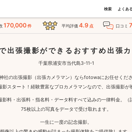
検索
よくあ
170,000
4.9
数
件
平均評価
点
口コミ
で出張撮影ができる
おすすめ出張
千葉県浦安市当代島3-11-1
神社の出張撮影（出張カメラマン）ならfotowaにお任せくだ
撮影スタート！経験豊富なプロカメラマンなので、出張撮影が
撮影料・出張料・指名料・データ料すべて込みの一律料金。（
75枚以上の写真をデータで受け取れます。
一生に一度の記念撮影。
想像以上の驚きや感動が詰まった撮影体験をご提供致します。