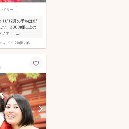
レンドリー
1/.12月の予約は8/1
む。3000組以上の
ァー ....
ティブ：
12時間以内
性