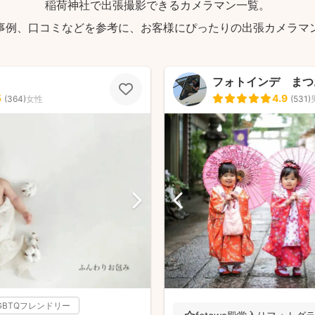
稲荷神社で出張撮影できるカメラマン一覧。
事例、口コミなどを参考に、お客様にぴったりの出張カメラマ
フォトインデ まつ
5
4.9
(
364
)
女性
(
531
)
GBTQフレンドリー