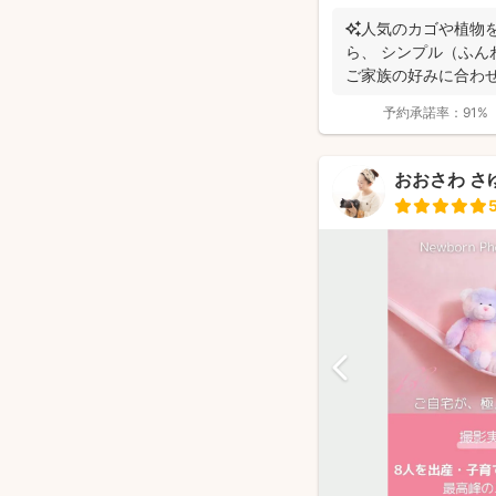
✨人気のカゴや植物
ら、 シンプル（ふん
ご家族の好みに合わ
（生後2か...
予約承諾率：
91%
おおさわ さ