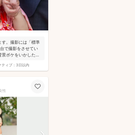
ます。撮影には「標準
2台で撮影をさせてい
背景ボケをいかしたお
クティブ：
3日以内
女性