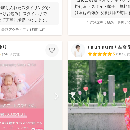
⭐️fotowa殿堂入りフォト
掛け着・スタイ・帽子 無料
を取り入れたスタイリングか
け着は画像から撮影日の前日まで
わりお包み）スタイルまで、
せて丁寧に撮影いたします。
予約承諾率：
88%
最終ア
最終アクティブ：
3時間以内
ゆり
t s u t s u m / 左
5
5
(
2408
)
女性
(
1078
)
女