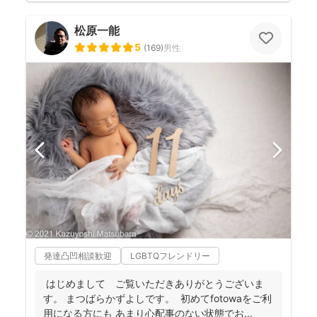
松原一能
5
(
169
)
男性
発達凸凹相談歓迎
LGBTQフレンドリー
はじめまして ご覧いただきありがとうございま
す。 まつばらかずよしです。 初めてfotowaをご利
用になる方にも あまり心配事のない状態でお...