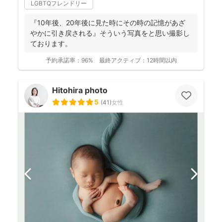
LGBTQフレンドリー
『10年後、20年後に見た時にその時の記憶があざ
やかに引き戻される』そういう写真をと思い撮影し
ております。
予約承諾率：
96%
最終アクティブ：
12時間以内
Hitohira photo
5
(
41
)
女性