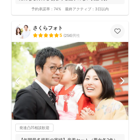
予約承諾率：
74%
最終アクティブ：
3日以内
さくらフォト
5
(
256
)
男性
発達凸凹相談歓迎
【年間最多撮影の実績】産着セット（男女各2色）