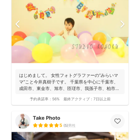
はじめまして。 女性フォトグラファーの“みらいマ
マ”こと今井真樹子です。 千葉県を中心に千葉市、
成田市、東金市、旭市、匝瑳市、我孫子市、柏市、
大網白里...
予約承諾率：
56%
最終アクティブ：
7日以上前
Take Photo
5
(
5
)
男性