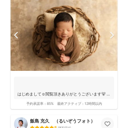
はじめまして☺️閲覧頂きありがとうございます🐻
千葉県八千代市を拠点に ニュ...
予約承諾率：
85%
最終アクティブ：
12時間以内
飯島 充久 （るいぞうフォト）
5
(
83
)
男性