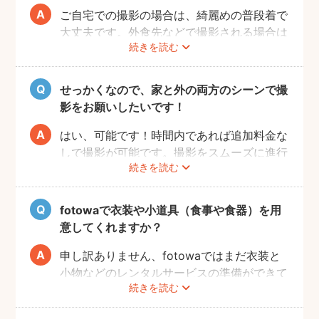
ご自宅での撮影の場合は、綺麗めの普段着で
大丈夫です。外食先などで撮影される場合は
続きを読む
正装が良いでしょう。正装の場合、赤ちゃん
が和装であればご家族も和装と格を揃えるこ
とが必要になりますので、事前に家族全員の
せっかくなので、家と外の両方のシーンで撮
服装を決めておくことがおすすめです。
影をお願いしたいです！
はい、可能です！時間内であれば追加料金な
しで撮影が可能です。撮影をスムーズに進行
続きを読む
させるために、事前にその旨をフォトグラフ
ァーにお伝えいただけると幸いです。
fotowaで衣装や小道具（食事や食器）を用
意してくれますか？
申し訳ありません、fotowaではまだ衣装と
小物などのレンタルサービスの準備ができて
続きを読む
おりませんので、お客様ご自身にご用意をお
願いしております。