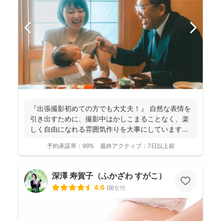
『出張撮影初めての方でも大丈夫！』 自然な表情を
引き出すために、撮影中はかしこまることなく、楽
しく自由になれる雰囲気作りを大事にしています＾
＾ こ...
予約承諾率：
99%
最終アクティブ：
7日以上前
深澤 寿賀子（ふかざわ すがこ）
4.6
(
9
)
女性