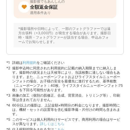
撮影後でもあんしんの
全額返金保証
適用条件あり
*撮影場所や日時によって、一部のフォトグラファーでは遠
方出張料（+3,000円）が発生する場合があります。撮影日
時・場所・フォトグラファーが該当する場合、申込みフォ
ームでお知らせします。
詳細は
利用規約
をご確認ください
撮影申込時に同意された利用規約に記載の納入期限までに納入しま
す。撮影時の状況または天候等により、当該枚数に達しない場合もあ
ります。また、ニューボーンフォトおよびライフスタイルニューボー
ンフォトの場合、お子様の安全を最優先に進行するため、基準枚数
（ニューボーンフォト：40枚、ライフスタイルニューボーンフォト:75
枚）を下回る可能性があります。
画像の加工（個別の肌修正、合成、背景消去、トリミング等）、印刷
等は含まれておりません。
60分以上の撮影は、上記金額×時間分の料金になります。撮影時間に
は、機材・セットの設置等を含む撮影準備・片付けの時間も含まれま
す。
このサービスは個人利用向けサービスです。商用利用の場合はサービ
スが異なります。
詳しくはこちら
仕入税額控除をされる方は
こちら