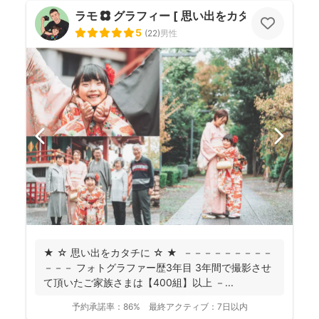
ラモ ✿ グラフィー [ 思い出をカタチに ]
5
(
22
)
男性
★ ☆ 思い出をカタチに ☆ ★ －－－－－－－－－
－－－ フォトグラファー歴3年目 3年間で撮影させ
て頂いたご家族さまは【400組】以上 －...
予約承諾率：
86%
最終アクティブ：
7日以内