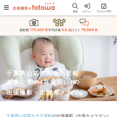
かんたん予約
検索
ログイン
170,000
4.9
78,664
撮影数
件
平均評価
点
口コミ
件
千葉県山武郡九十九里町
お食い初め(百日祝い)の
出張撮影・出張カメラマン
千葉県山武郡九十九里町
の出張撮影（出張カメラマン）