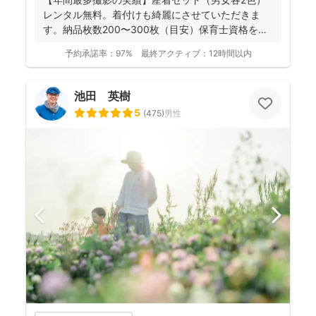
レンタル無料。着付けも綺麗にさせていただきま
す。納品枚数200〜300枚（目安）保育士資格を持
つ妻の監修の下...
予約承諾率：
97%
最終アクティブ：
12時間以内
池田 英樹
5
(
475
)
男性