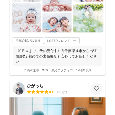
発達凸凹相談歓迎
LGBTQフレンドリー
《9月末までご予約受付中》 📍千葉県旭市から出張
撮影🚗 初めての出張撮影も安心してお任せくださ
い。
予約承諾率：
97%
最終アクティブ：
12時間以内
ひがっち
4.9
(
73
)
男性