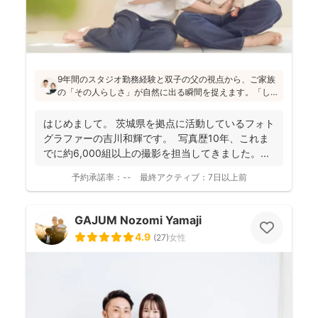
9年間のスタジオ勤務経験と双子の父の視点から、ご家族
の「その人らしさ」が自然に出る瞬間を捉えます。「し
っかりしなくて大丈夫」と緊張をほぐし、後から見返し
ても「楽しかった！」と気持ちがよみがえる写真を残す
はじめまして。 茨城県を拠点に活動しているフォト
ことを、心がけて活動されていらっしゃいます！
グラファーの吉川和輝です。 写真歴10年、これま
でに約6,000組以上の撮影を担当してきました。 ...
予約承諾率：
--
最終アクティブ：
7日以上前
GAJUM Nozomi Yamaji
4.9
(
27
)
女性