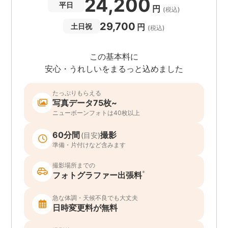
24,200
平日
円
(税込)
29,700
円
土日祝
(税込)
この基本料に
安心・うれしいをまるっと込めました
たっぷりもらえる
写真データ75枚~
ニューボーンフォトは40枚以上
60分間
撮影
(目安)
準備・片付けなど含みます
撮影場所までの
*
フォトグラファー出張料
急な体調・天候不良でも大丈夫
日時変更料が無料