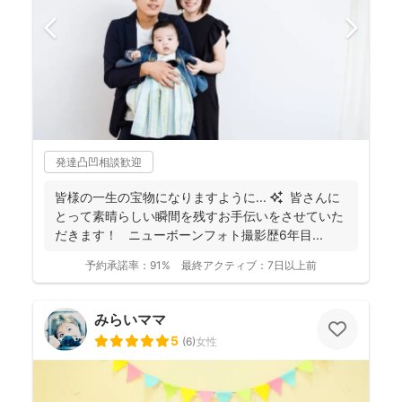
発達凸凹相談歓迎
皆様の一生の宝物になりますように... ✨ 皆さんに
とって素晴らしい瞬間を残すお手伝いをさせていた
だきます！ ニューボーンフォト撮影歴6年目...
予約承諾率：
91%
最終アクティブ：
7日以上前
みらいママ
5
(
6
)
女性