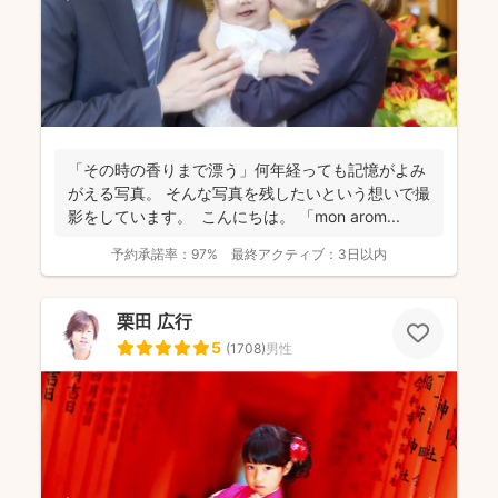
「その時の香りまで漂う」何年経っても記憶がよみ
がえる写真。 そんな写真を残したいという想いで撮
影をしています。 こんにちは。 「mon arom...
予約承諾率：
97%
最終アクティブ：
3日以内
栗田 広行
5
(
1708
)
男性