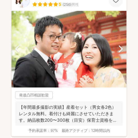
5
(
256
)
男性
発達凸凹相談歓迎
【年間最多撮影の実績】産着セット（男女各2色）
レンタル無料。着付けも綺麗にさせていただきま
す。納品枚数200〜300枚（目安）保育士資格を持
つ妻の監修の下...
予約承諾率：
97%
最終アクティブ：
12時間以内