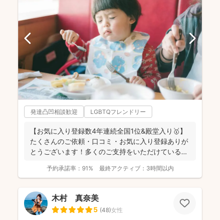
発達凸凹相談歓迎
LGBTQフレンドリー
【お気に入り登録数4年連続全国1位&殿堂入り🥇】
たくさんのご依頼・口コミ・お気に入り登録ありが
とうございます！多くのご支持をいただけているこ
とが、...
予約承諾率：
91%
最終アクティブ：
3時間以内
木村 真奈美
5
(
48
)
女性