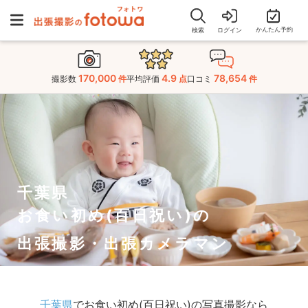
かんたん予約
検索
ログイン
170,000
4.9
78,654
撮影数
件
平均評価
点
口コミ
件
千葉県
お食い初め(百日祝い)の
出張撮影・出張カメラマン
千葉県
でお食い初め(百日祝い)の写真撮影なら