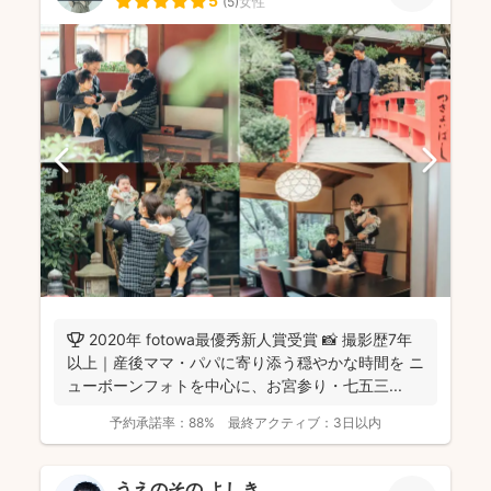
5
(
5
)
女性
🏆 2020年 fotowa最優秀新人賞受賞 📸 撮影歴7年
以上｜産後ママ・パパに寄り添う穏やかな時間を ニ
ューボーンフォトを中心に、お宮参り・七五三...
予約承諾率：
88%
最終アクティブ：
3日以内
うえのその よしき