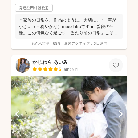
発達凸凹相談歓迎
＊家族の日常を、作品のように、大切に。＊ 声が
小さい（＝穏やかな）masahikoです☻ 普段の生
活。この何気なく過ごす「当たり前の日常」こそ...
予約承諾率：
89%
最終アクティブ：
3日以内
かじわら あいみ
5
(
591
)
女性