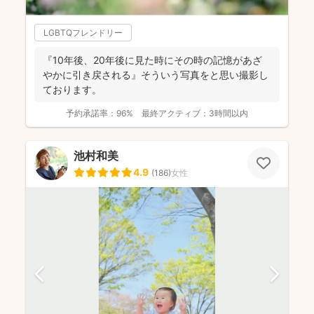
LGBTQフレンドリー
『10年後、20年後に見た時にその時の記憶があざ
やかに引き戻される』そういう写真をと思い撮影し
ております。
予約承諾率：
96%
最終アクティブ：
3時間以内
池村和美
4.9
(
186
)
女性