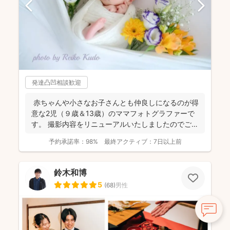
発達凸凹相談歓迎
赤ちゃんや小さなお子さんとも仲良しになるのが得
意な2児（９歳＆13歳）のママフォトグラファーで
す。 撮影内容をリニューアルいたしましたのでご案
内させ...
予約承諾率：
98%
最終アクティブ：
7日以上前
鈴木和博
5
(
68
)
男性