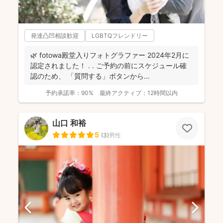
発達凸凹相談歓迎
LGBTQフレンドリー
🌿 fotowa殿堂入りフォトグラファー 2024年2月に
認定されました！ . . ご予約の前にスケジュール確
認のため、 「質問する」ボタンから...
予約承諾率：
90%
最終アクティブ：
12時間以内
山口 和裕
5
(
3
)
男性