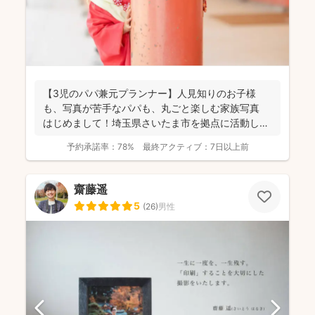
【3児のパパ兼元プランナー】人見知りのお子様
も、写真が苦手なパパも、丸ごと楽しむ家族写真
はじめまして！埼玉県さいたま市を拠点に活動して
おります、フ...
予約承諾率：
78%
最終アクティブ：
7日以上前
齋藤遥
5
(
26
)
男性