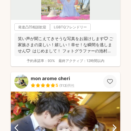
発達凸凹相談歓迎
LGBTQフレンドリー
笑い声が聞こえてきそうな写真をお届けします🧡 ご
家族さまの楽しい！嬉しい！幸せ！な瞬間を逃しま
せん🧡 ⁡ はじめまして！ フォトグラファーの池村
和...
予約承諾率：
93%
最終アクティブ：
12時間以内
mon arome cheri
5
(
113
)
男性