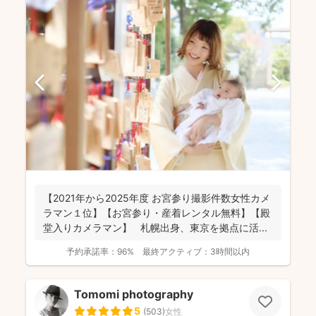
【2021年から2025年度 お宮参り撮影件数女性カメ
ラマン１位】【お宮参り・産着レンタル無料】【殿
堂入りカメラマン】 札幌出身、東京を拠点に活...
予約承諾率：
96%
最終アクティブ：
3時間以内
Tomomi photography
5
(
503
)
女性