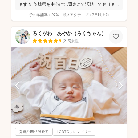
ます☆ 茨城県を中心に北関東にて活動しておりま
す...
予約承諾率：
97%
最終アクティブ：
7日以上前
ろくがわ あやか（ろくちゃん）
5
(
215
)
女性
発達凸凹相談歓迎
LGBTQフレンドリー