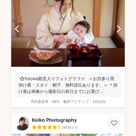
⭐️fotowa殿堂入りフォトグラファ ＝お宮参り用
掛け着・スタイ・帽子 無料貸出あります。＝ ＊掛
け着は画像から撮影日の前日までにお選び...
予約承諾率：
88%
最終アクティブ：
3日以内
Keiko Photography
5
(
409
)
女性