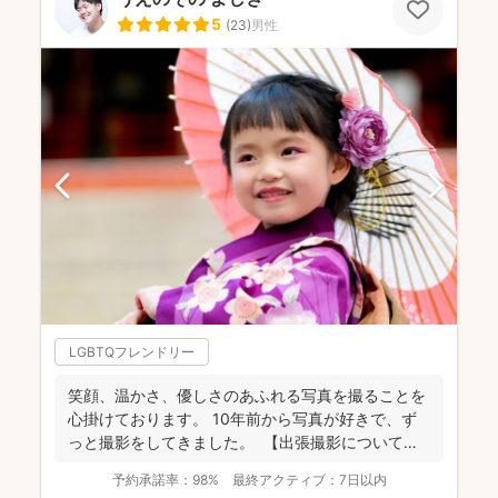
5
(
23
)
男性
LGBTQフレンドリー
笑顔、温かさ、優しさのあふれる写真を撮ることを
心掛けております。 10年前から写真が好きで、ず
っと撮影をしてきました。 【出張撮影について】
...
予約承諾率：
98%
最終アクティブ：
7日以内