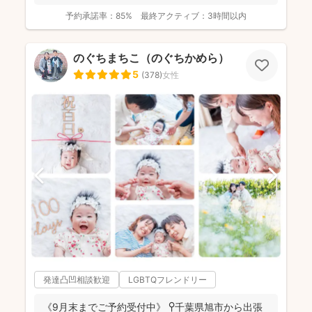
予約承諾率：
85%
最終アクティブ：
3時間以内
のぐちまちこ（のぐちかめら）
5
(
378
)
女性
発達凸凹相談歓迎
LGBTQフレンドリー
《9月末までご予約受付中》 📍千葉県旭市から出張