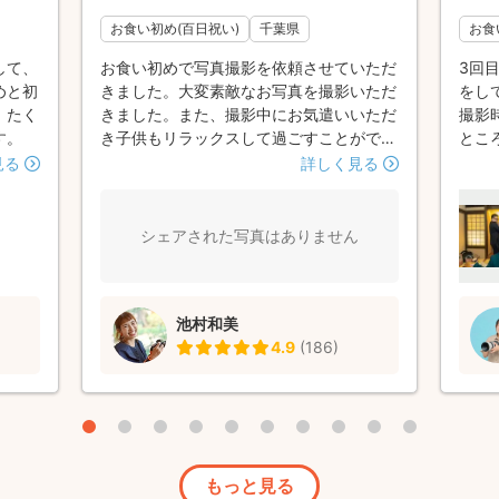
お食い初め(百日祝い)
千葉県
お食
して、
お食い初めで写真撮影を依頼させていただ
3回
めと初
きました。大変素敵なお写真を撮影いただ
をし
。たく
きました。また、撮影中にお気遣いいただ
撮影
す。
き子供もリラックスして過ごすことができ
とこ
ていました。 また、機会がありましたら
曽路
見る
詳しく見る
依頼させていただきたいと思います。
かさ
らっ
りた
シェアされた写真はありません
かく
たの
も気
池村和美
で、
4.9
(
186
)
ださ
ベン
す。
もっと見る