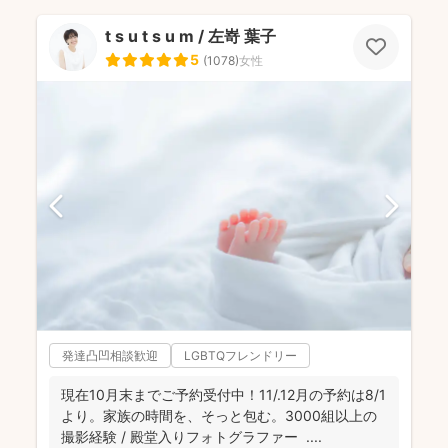
t s u t s u m / 左嵜 葉子
5
(
1078
)
女性
発達凸凹相談歓迎
LGBTQフレンドリー
現在10月末までご予約受付中！11/.12月の予約は8/1
より。家族の時間を、そっと包む。3000組以上の
撮影経験 / 殿堂入りフォトグラファー ....