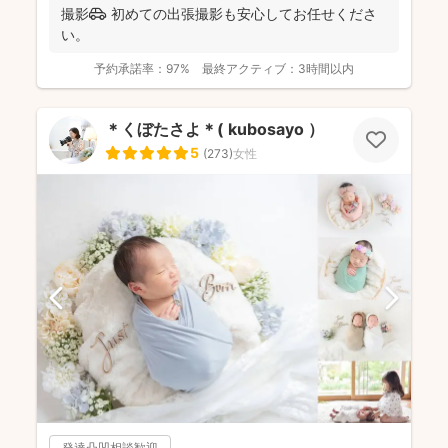
撮影🚗 初めての出張撮影も安心してお任せくださ
い。
予約承諾率：
97%
最終アクティブ：
3時間以内
＊くぼたさよ＊( kubosayo ）
5
(
273
)
女性
発達凸凹相談歓迎