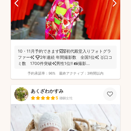
10・11月予約できます🍁🎖初代殿堂入りフォトグラ
ファー✨ 🏆2年連続 年間撮影数 全国1位✨ 🥇口コ
ミ数 1700件突破✨男性1位‼️ 📸撮影...
予約承諾率：
96%
最終アクティブ：
3時間以内
あくざわかすみ
5
(
69
)
女性