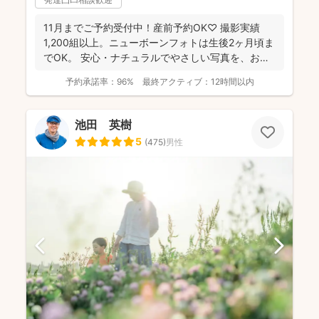
11月までご予約受付中！産前予約OK♡ 撮影実績
1,200組以上。ニューボーンフォトは生後2ヶ月頃ま
でOK。 安心・ナチュラルでやさしい写真を、お子
さ...
予約承諾率：
96%
最終アクティブ：
12時間以内
池田 英樹
5
(
475
)
男性