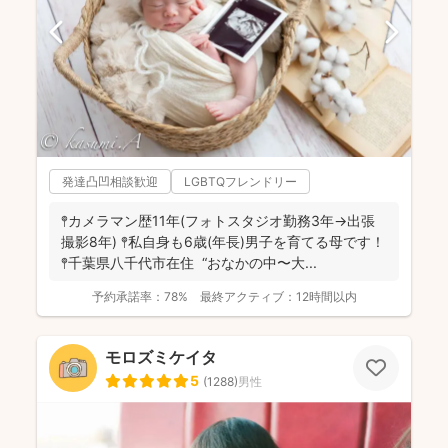
発達凸凹相談歓迎
LGBTQフレンドリー
𖤣カメラマン歴11年(フォトスタジオ勤務3年→出張
撮影8年) 𖤣私自身も6歳(年長)男子を育てる母です！
𖤣千葉県八千代市在住 “おなかの中〜大...
予約承諾率：
78%
最終アクティブ：
12時間以内
モロズミケイタ
5
(
1288
)
男性