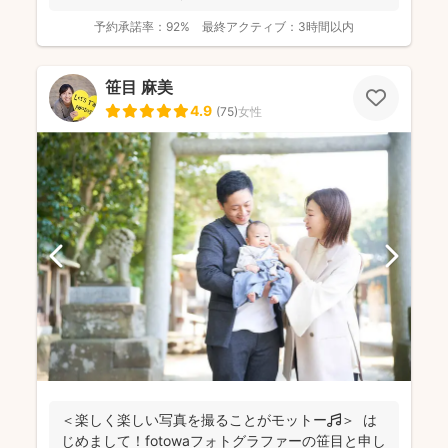
前に...
予約承諾率：
92%
最終アクティブ：
3時間以内
笹目 麻美
4.9
(
75
)
女性
＜楽しく楽しい写真を撮ることがモットー🎵＞ は
じめまして！fotowaフォトグラファーの笹目と申し