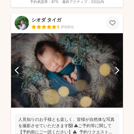
予約承諾率：
87%
最終アクティブ：
3日以内
シオダ タイガ
5
(
71
)
男性
人見知りのお子様とも楽しく、皆様が自然体な写真
を撮影させていただきます📷 ⚠️ご予約等に関して
【予約前にご一読ください】⚠️ 予約リクエストの