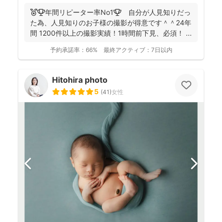
🏅🏆️年間リピーター率No1🏆 自分が人見知りだっ
た為、人見知りのお子様の撮影が得意です＾＾24年
間 1200件以上の撮影実績！1時間前下見、必須！ ...
予約承諾率：
66%
最終アクティブ：
7日以内
Hitohira photo
5
(
41
)
女性