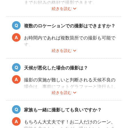
までお好みの格好で撮影できます。
続きを読む
最近では式当日と異なる雰囲気を残せる、カ
ジュアルな服装も人気が高いです。
和装・ウェディングドレス・タキシードだけ
複数のロケーションでの撮影はできますか？
でなく、女性はミニドレス、男性はハットを
かぶったり、カラフルな蝶ネクタイをした
お時間内であれば複数箇所での撮影も可能で
り、ジャケット以外のスタイルも流行ってい
す。
ます。
続きを読む
事前に撮りたい場所や撮影のイメージをフォ
トグラファーさんと相談しておくと撮影もス
ムーズに行うことができますよ。
天候が悪化した場合の撮影は？
撮影の実施が難しいと判断される天候不良の
場合は、事前にフォトグラファーと決行もし
続きを読む
くは日時変更をご相談ください。
日時変更方法は
こちら
をご参照ください。
家族も一緒に撮影しても良いですか？
もちろん大丈夫です！お二人だけのシーン、