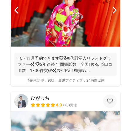
10・11月予約できます🍁🎖初代殿堂入りフォトグラ
ファー✨ 🏆2年連続 年間撮影数 全国1位✨ 🥇口コ
ミ数 1700件突破✨男性1位‼️ 📸撮影...
予約承諾率：
96%
最終アクティブ：
24時間以内
ひがっち
4.9
(
73
)
男性