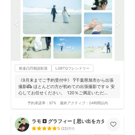
発達凸凹相談歓迎
LGBTQフレンドリー
《9月末までご予約受付中》 📍千葉県旭市から出張
撮影🚗 ほとんどの方が初めての出張撮影です☺️ 安
心してお任せください。 120％ご満足いただ...
予約承諾率：
97%
最終アクティブ：
24時間以内
ラモ ✿ グラフィー [ 思い出をカタチに ]
5
(
22
)
男性