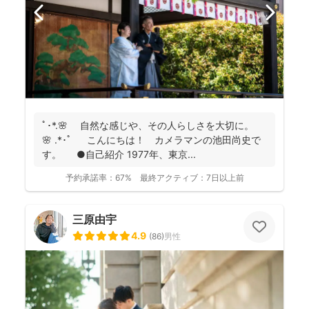
ﾟ･*.🌸 自然な感じや、その人らしさを大切に。
🌸 .*･ﾟ こんにちは！ カメラマンの池田尚史で
す。 ●自己紹介 1977年、東京...
予約承諾率：
67%
最終アクティブ：
7日以上前
三原由宇
4.9
(
86
)
男性