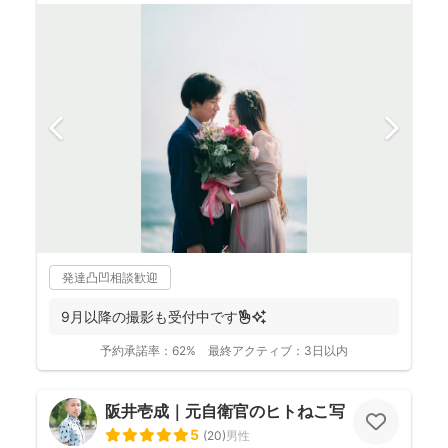
発達凸凹相談歓迎
9月以降の撮影も受付中です✌️✨
予約承諾率：
62%
最終アクティブ：
3日以内
阪井壱成｜元自衛官のヒトねこ写真家
5
(
20
)
男性