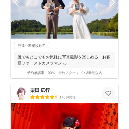
発達凸凹相談歓迎
誰でもどこでもお気軽に写真撮影を楽しめる、お客
様ファーストカメラマン ◡̈
予約承諾率：
93%
最終アクティブ：
3時間以内
栗田 広行
5
(
1708
)
男性