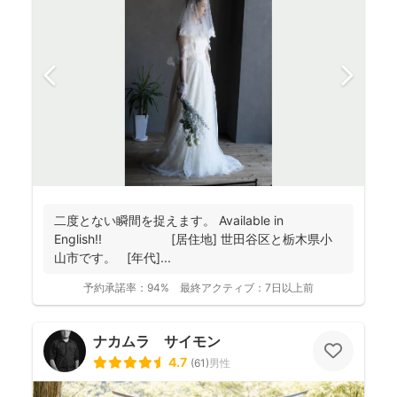
二度とない瞬間を捉えます。 Available in
English!! [居住地] 世田谷区と栃木県小
山市です。 [年代]...
予約承諾率：
94%
最終アクティブ：
7日以上前
ナカムラ サイモン
4.7
(
61
)
男性