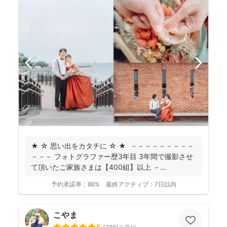
★ ☆ 思い出をカタチに ☆ ★ －－－－－－－－－
－－－ フォトグラファー歴3年目 3年間で撮影させ
て頂いたご家族さまは【400組】以上 －...
予約承諾率：
86%
最終アクティブ：
7日以内
こやま
5