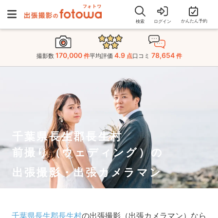
かんたん予約
検索
ログイン
170,000
4.9
78,654
撮影数
件
平均評価
点
口コミ
件
千葉県長生郡長生村
前撮り（ウェディング）の
出張撮影・出張カメラマン
千葉県長生郡長生村
の出張撮影（出張カメラマン）なら