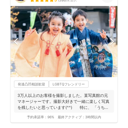
(
386
)
未選択
発達凸凹相談歓迎
LGBTQフレンドリー
3万人以上のお客様を撮影しました。某写真館の元
マネージャーです。撮影大好きで一緒に楽しく写真
を残したいと思っています(^^) 特に、 「うち
の...
予約承諾率：
96%
最終アクティブ：
3時間以内