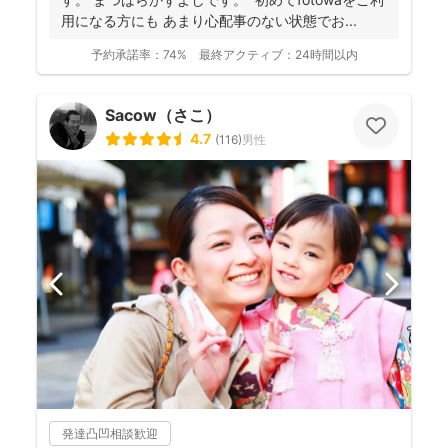
用になる方にも あまり心配事のない状態でお...
予約承諾率：
74%
最終アクティブ：
24時間以内
Sacow（さこ）
4.7
(
116
)
男性
発達凸凹相談歓迎