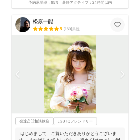
予約承諾率：
95%
最終アクティブ：
24時間以内
松原一能
5
(
169
)
男性
発達凸凹相談歓迎
LGBTQフレンドリー
はじめまして ご覧いただきありがとうございま
す。 まつばらかずよしです。 初めてfotowaをご利