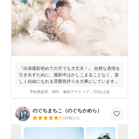
『出張撮影初めての方でも大丈夫！』 自然な表情を
引き出すために、撮影中はかしこまることなく、楽
しく自由になれる雰囲気作りを大事にしています＾
＾ こ...
予約承諾率：
99%
最終アクティブ：
7日以上前
のぐちまちこ（のぐちかめら）
5
(
378
)
女性