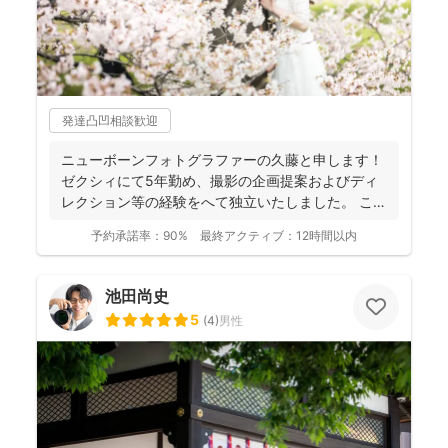
発達凸凹相談歓迎
ニューボーンフォトグラファーの久藤と申します！
ゼクシィにて5年勤め、撮影の企画提案およびディ
レクション等の経験をへて独立いたしました。 これ
までに1...
予約承諾率：
90%
最終アクティブ：
12時間以内
池田尚史
5
(
4
)
男性