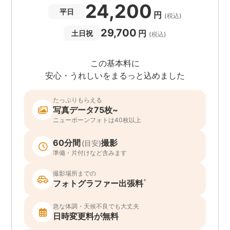
24,200
平日
円
(税込)
29,700
円
土日祝
(税込)
この基本料に
安心・うれしいをまるっと込めました
たっぷりもらえる
写真データ75枚~
ニューボーンフォトは40枚以上
60分間
撮影
(目安)
準備・片付けなど含みます
撮影場所までの
*
フォトグラファー出張料
急な体調・天候不良でも大丈夫
日時変更料が無料