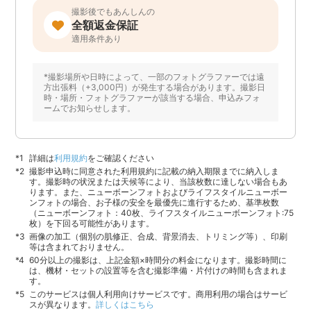
撮影後でもあんしんの
全額返金保証
適用条件あり
*撮影場所や日時によって、一部のフォトグラファーでは遠
方出張料（+3,000円）が発生する場合があります。撮影日
時・場所・フォトグラファーが該当する場合、申込みフォ
ームでお知らせします。
詳細は
利用規約
をご確認ください
撮影申込時に同意された利用規約に記載の納入期限までに納入しま
す。撮影時の状況または天候等により、当該枚数に達しない場合もあ
ります。また、ニューボーンフォトおよびライフスタイルニューボー
ンフォトの場合、お子様の安全を最優先に進行するため、基準枚数
（ニューボーンフォト：40枚、ライフスタイルニューボーンフォト:75
枚）を下回る可能性があります。
画像の加工（個別の肌修正、合成、背景消去、トリミング等）、印刷
等は含まれておりません。
60分以上の撮影は、上記金額×時間分の料金になります。撮影時間に
は、機材・セットの設置等を含む撮影準備・片付けの時間も含まれま
す。
このサービスは個人利用向けサービスです。商用利用の場合はサービ
スが異なります。
詳しくはこちら