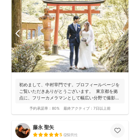
初めまして、中村宰門です。プロフィールページを
ご覧いただきありがとうございます。 東京都を拠
点に、フリーカメラマンとして幅広い分野で撮影を
手がけてい...
予約承諾率：
80%
最終アクティブ：
7日以上前
藤永 聖矢
5
(
25
)
男性