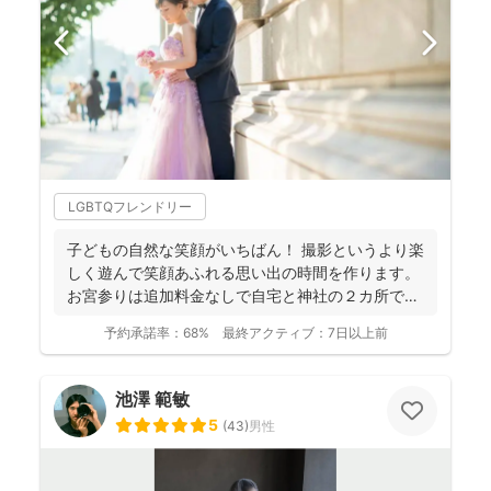
LGBTQフレンドリー
子どもの自然な笑顔がいちばん！ 撮影というより楽
しく遊んで笑顔あふれる思い出の時間を作ります。
お宮参りは追加料金なしで自宅と神社の２カ所で撮
影で...
予約承諾率：
68%
最終アクティブ：
7日以上前
池澤 範敏
5
(
43
)
男性