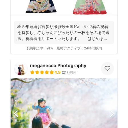
🙇５年連続お宮参り撮影数全国1位 5～7着の祝着
を持参し、赤ちゃんにぴったりの一枚をその場で選
択。祝着着用サポートいたします。 はじめまし
て。フォ...
予約承諾率：
91%
最終アクティブ：
24時間以内
meganecco Photography
4.9
(
217
)
男性