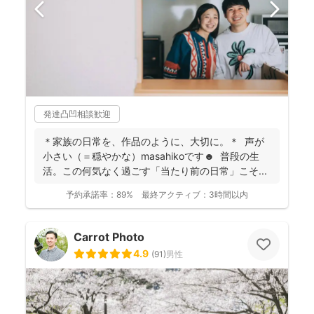
発達凸凹相談歓迎
＊家族の日常を、作品のように、大切に。＊ 声が
小さい（＝穏やかな）masahikoです☻ 普段の生
活。この何気なく過ごす「当たり前の日常」こそ...
予約承諾率：
89%
最終アクティブ：
3時間以内
Carrot Photo
4.9
(
91
)
男性