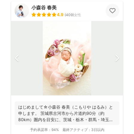
小森谷 春美
4.9
(
409
)
女性
はじめまして☆小森谷 春美（こもりや はるみ）と
申します。 茨城県古河市から片道約90分（約
80km）圏内を目安に、茨城・栃木・群馬・埼玉
（一部）など北...
予約承諾率：
94%
最終アクティブ：
3日以内