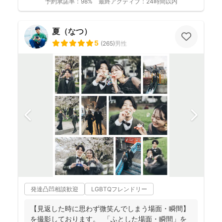
予約承諾率：
98%
最終アクティブ：
24時間以内
夏（なつ）
5
(
265
)
男性
発達凸凹相談歓迎
LGBTQフレンドリー
【見返した時に思わず微笑んでしまう場面・瞬間】
を撮影しております。 ⁡ 「ふとした場面・瞬間」を