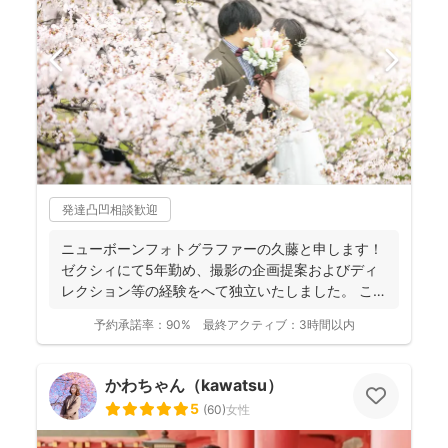
発達凸凹相談歓迎
ニューボーンフォトグラファーの久藤と申します！
ゼクシィにて5年勤め、撮影の企画提案およびディ
レクション等の経験をへて独立いたしました。 これ
までに1...
予約承諾率：
90%
最終アクティブ：
3時間以内
かわちゃん（kawatsu）
5
(
60
)
女性