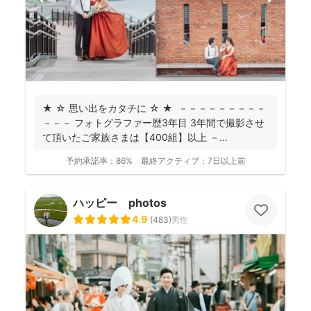
★ ☆ 思い出をカタチに ☆ ★ －－－－－－－－－
－－－ フォトグラファー歴3年目 3年間で撮影させ
て頂いたご家族さまは【400組】以上 －...
予約承諾率：
86%
最終アクティブ：
7日以上前
ハッピー photos
4.9
(
483
)
男性