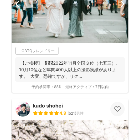
LGBTQフレンドリー
【ご挨拶】 🎖️🎖️🎖️2022年11月全国３位（七五三）、
10月10位など年間400人以上の撮影実績がありま
す。 大変、恐縮ですが、リク...
予約承諾率：
88%
最終アクティブ：
7日以内
kudo shohei
4.9
(
521
)
男性