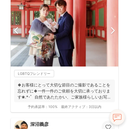
LGBTQフレンドリー
🍀お客様にとって大切な節目のご撮影であることを
忘れずに🍀一件一件のご依頼を大切に承っておりま
す❀.*･ﾟ 自然であたたかい、ご家族様らしいお写真
を残...
予約承諾率：
100%
最終アクティブ：
3日以内
深沼義彦