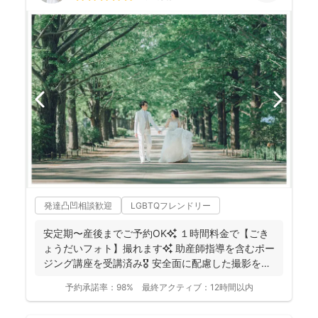
発達凸凹相談歓迎
LGBTQフレンドリー
安定期〜産後までご予約OK✨ １時間料金で【ごき
ょうだいフォト】撮れます✨ 助産師指導を含むポー
ジング講座を受講済み🎖️ 安全面に配慮した撮影を行
っ...
予約承諾率：
98%
最終アクティブ：
12時間以内