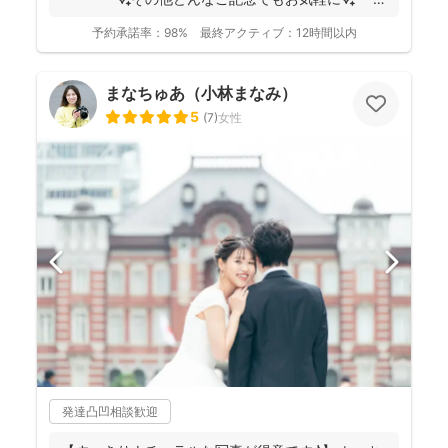
👶...
予約承諾率：
98%
最終アクティブ：
12時間以内
まなちゅあ（小林まなみ）
5
(
7
)
女性
発達凸凹相談歓迎