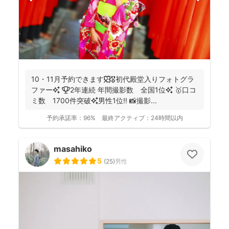
10・11月予約できます🍁🎖初代殿堂入りフォトグラ
ファー✨ 🏆2年連続 年間撮影数 全国1位✨ 🥇口コ
ミ数 1700件突破✨男性1位‼️ 📸撮影...
予約承諾率：
96%
最終アクティブ：
24時間以内
masahiko
5
(
25
)
男性