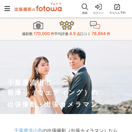
かんたん予約
検索
ログイン
170,000
4.9
78,664
撮影数
件
平均評価
点
口コミ
件
千葉県流山市
前撮り（ウェディング）の
出張撮影・出張カメラマン
千葉県流山市
の出張撮影（出張カメラマン）なら