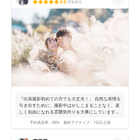
4.9
(
73
)
男性
『出張撮影初めての方でも大丈夫！』 自然な表情を
引き出すために、撮影中はかしこまることなく、楽
しく自由になれる雰囲気作りを大事にしています＾
＾ こ...
予約承諾率：
99%
最終アクティブ：
7日以上前