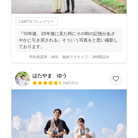
LGBTQフレンドリー
『10年後、20年後に見た時にその時の記憶があざ
やかに引き戻される』そういう写真をと思い撮影し
ております。
予約承諾率：
96%
最終アクティブ：
3時間以内
はたやま ゆう
5
(
197
)
男性