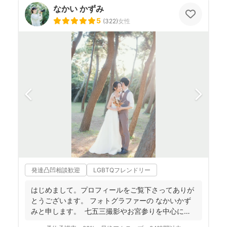
なかい かずみ
5
(
322
)
女性
発達凸凹相談歓迎
LGBTQフレンドリー
はじめまして。プロフィールをご覧下さってありが
とうございます。 フォトグラファーの なかいかず
みと申します。 七五三撮影やお宮参りを中心に家
族写真...