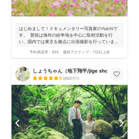
はじめまして！ドキュメンタリー写真家のYuichiで
す。 普段は海外の紛争地を中心に取材活動を行
い、国内では東京を拠点に出張撮影を行っていま
す。ファ...
予約承諾率：
95%
最終アクティブ：
7日以上前
しょうちゃん（地下翔平/jige shohe）
5
(
950
)
男性