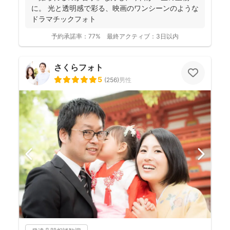
に。 光と透明感で彩る、映画のワンシーンのような
ドラマチックフォト
予約承諾率：
77%
最終アクティブ：
3日以内
さくらフォト
5
(
256
)
男性