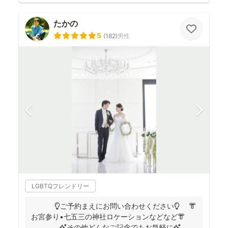
たかの
5
(
182
)
男性
LGBTQフレンドリー
💡ご予約まえにお問い合わせください💡 👘
お宮参り•七五三の神社ロケーションなどなど👘
✨その他どんなご記念でもお気軽に✨