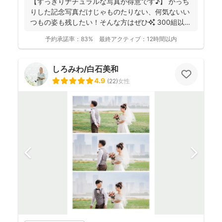
【すっきりナチュラルな写真が得意です♪】 かっち
りした記念写真だけじゃものたりない、何気ないい
つもの姿も残したい！そんな方はぜひ✨️ 300組以上
のご...
予約承諾率：
83%
最終アクティブ：
12時間以内
しろみわ/白石美和
4.9
(
22
)
女性