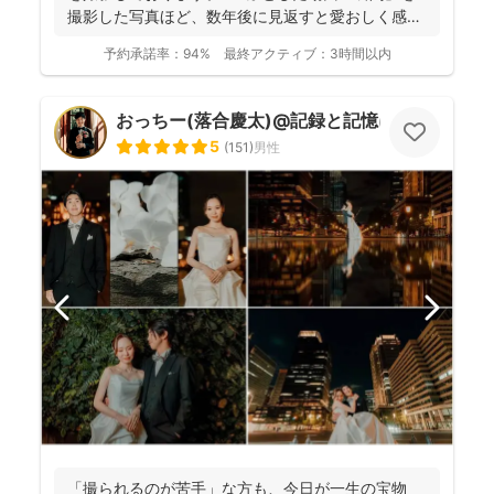
撮影した写真ほど、数年後に見返すと愛おしく感じ
ることは...
予約承諾率：
94%
最終アクティブ：
3時間以内
おっちー(落合慶太)@記録と記憶に彩りを💐
5
(
151
)
男性
「撮られるのが苦手」な方も、今日が一生の宝物