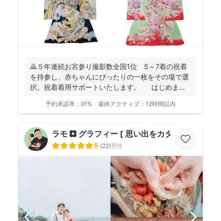
🙇５年連続お宮参り撮影数全国1位 5～7着の祝着
を持参し、赤ちゃんにぴったりの一枚をその場で選
択。祝着着用サポートいたします。 はじめまし
て。フォ...
予約承諾率：
91%
最終アクティブ：
12時間以内
ラモ ✿ グラフィー [ 思い出をカタチに ]
5
(
22
)
男性