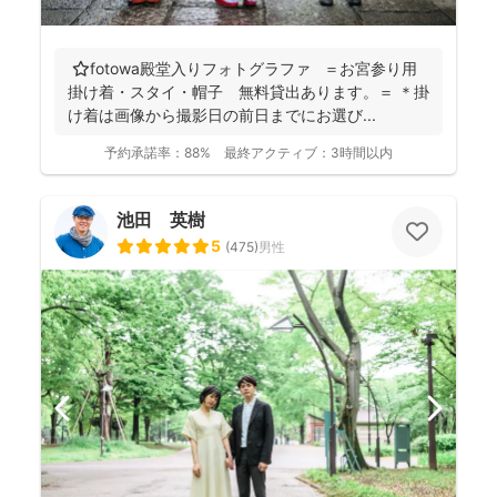
⭐️fotowa殿堂入りフォトグラファ ＝お宮参り用
掛け着・スタイ・帽子 無料貸出あります。＝ ＊掛
け着は画像から撮影日の前日までにお選び...
予約承諾率：
88%
最終アクティブ：
3時間以内
池田 英樹
5
(
475
)
男性