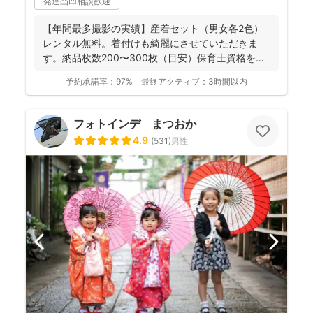
発達凸凹相談歓迎
【年間最多撮影の実績】産着セット（男女各2色）
レンタル無料。着付けも綺麗にさせていただきま
す。納品枚数200〜300枚（目安）保育士資格を持
つ妻の監修の下...
予約承諾率：
97%
最終アクティブ：
3時間以内
フォトインデ まつおか
4.9
(
531
)
男性