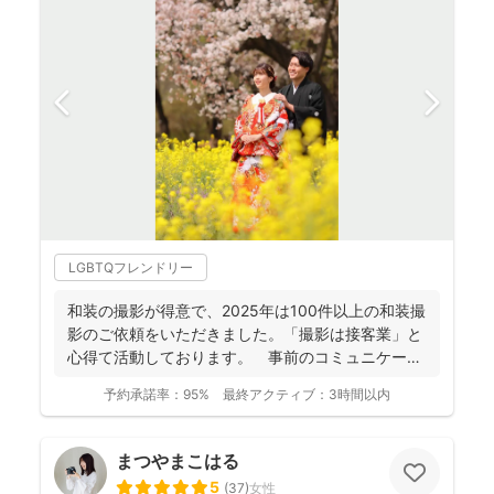
LGBTQフレンドリー
和装の撮影が得意で、2025年は100件以上の和装撮
影のご依頼をいただきました。「撮影は接客業」と
心得て活動しております。 事前のコミュニケーシ
ョンにより...
予約承諾率：
95%
最終アクティブ：
3時間以内
まつやまこはる
5
(
37
)
女性