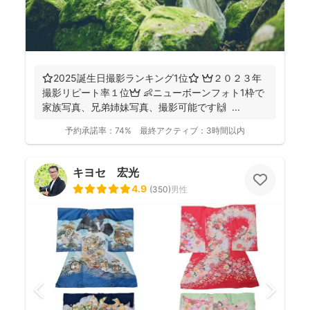
⭐️2025誕生日撮影ランキング1位⭐️ 👑２０２３年
撮影リピート率１位👑 👶ニューボーンフォト1枠で
家族写真、兄弟姉妹写真、撮影可能です🙌 ...
予約承諾率：
74%
最終アクティブ：
3時間以内
キヨセ 宏光
4.9
(
350
)
男性