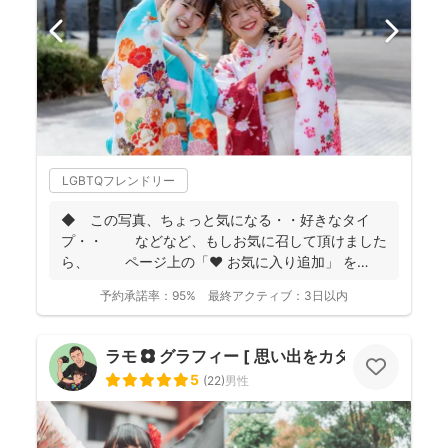
LGBTQフレンドリー
◆ この写真、ちょっと気になる・・好きなタイ
プ・・ などなど、もしお気に召して頂けました
ら、 ページ上の「❤ お気に入り追加」 を
...
予約承諾率：
95%
最終アクティブ：
3日以内
ラモ ✿ グラフィー [ 思い出をカタチに ]
5
(
22
)
男性