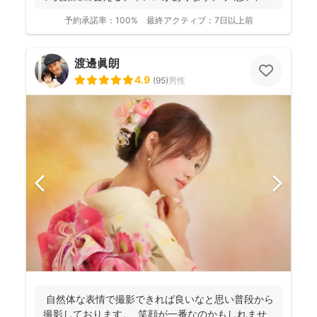
い、...
予約承諾率：
100%
最終アクティブ：
7日以上前
渡邊眞朗
4.9
(
95
)
男性
自然体な表情で撮影できれば良いなと思い普段から
撮影しております。 笑顔が一番なのかもしれませ