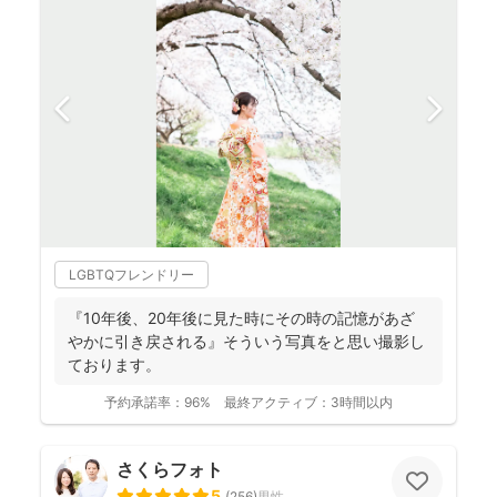
LGBTQフレンドリー
『10年後、20年後に見た時にその時の記憶があざ
やかに引き戻される』そういう写真をと思い撮影し
ております。
予約承諾率：
96%
最終アクティブ：
3時間以内
さくらフォト
5
(
256
)
男性