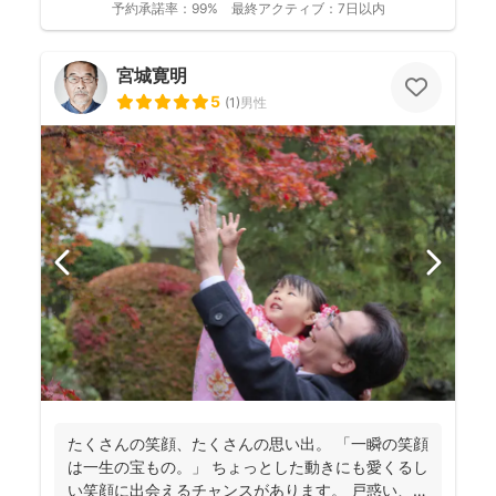
予約承諾率：
99%
最終アクティブ：
7日以内
宮城寛明
5
(
1
)
男性
たくさんの笑顔、たくさんの思い出。 「一瞬の笑顔
は一生の宝もの。」 ちょっとした動きにも愛くるし
い笑顔に出会えるチャンスがあります。 戸惑い、笑