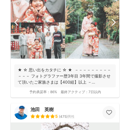
★ ☆ 思い出をカタチに ☆ ★ －－－－－－－－－
－－－ フォトグラファー歴3年目 3年間で撮影させ
て頂いたご家族さまは【400組】以上 －...
予約承諾率：
86%
最終アクティブ：
7日以内
池田 英樹
5
(
475
)
男性