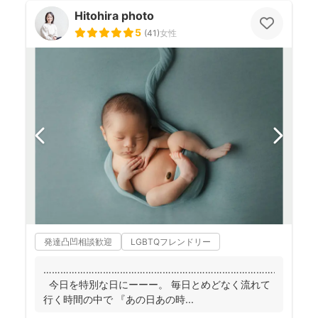
Hitohira photo
5
(
41
)
女性
発達凸凹相談歓迎
LGBTQフレンドリー
……………………………………………………………………………
今日を特別な日にーーー。 毎日とめどなく流れて
行く時間の中で 『あの日あの時...