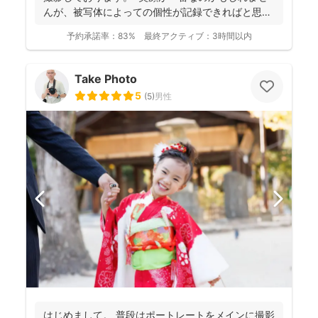
んが、被写体によっての個性が記録できればと思っ
ており...
予約承諾率：
83%
最終アクティブ：
3時間以内
Take Photo
5
(
5
)
男性
はじめまして。 普段はポートレートをメインに撮影