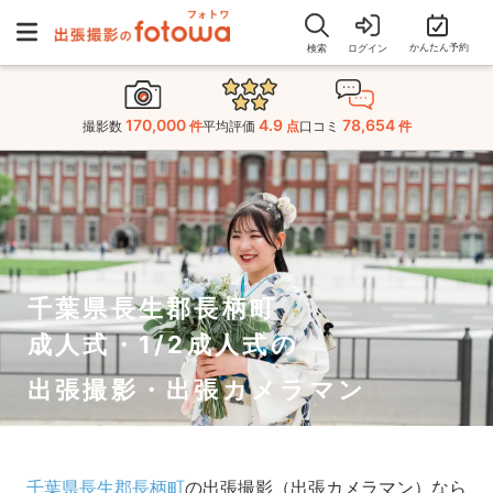
かんたん予約
検索
ログイン
170,000
4.9
78,654
撮影数
件
平均評価
点
口コミ
件
千葉県長生郡長柄町
成人式・1/2成人式の
出張撮影・出張カメラマン
千葉県長生郡長柄町
の出張撮影（出張カメラマン）なら