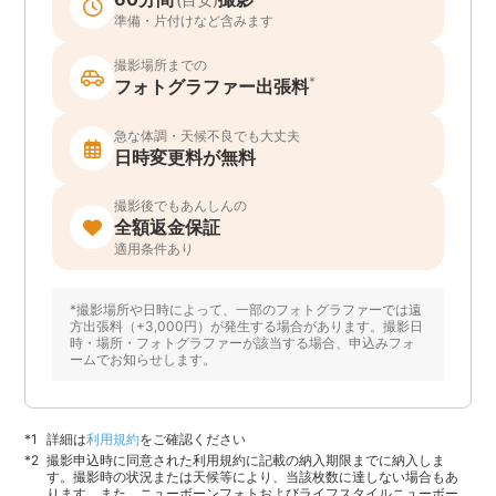
準備・片付けなど含みます
撮影場所までの
*
フォトグラファー出張料
急な体調・天候不良でも大丈夫
日時変更料が無料
撮影後でもあんしんの
全額返金保証
適用条件あり
*撮影場所や日時によって、一部のフォトグラファーでは遠
方出張料（+3,000円）が発生する場合があります。撮影日
時・場所・フォトグラファーが該当する場合、申込みフォ
ームでお知らせします。
詳細は
利用規約
をご確認ください
撮影申込時に同意された利用規約に記載の納入期限までに納入しま
す。撮影時の状況または天候等により、当該枚数に達しない場合もあ
ります。また、ニューボーンフォトおよびライフスタイルニューボー