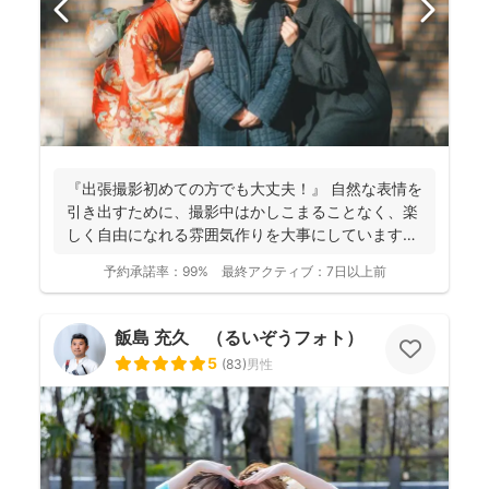
『出張撮影初めての方でも大丈夫！』 自然な表情を
引き出すために、撮影中はかしこまることなく、楽
しく自由になれる雰囲気作りを大事にしています＾
＾ こ...
予約承諾率：
99%
最終アクティブ：
7日以上前
飯島 充久 （るいぞうフォト）
5
(
83
)
男性