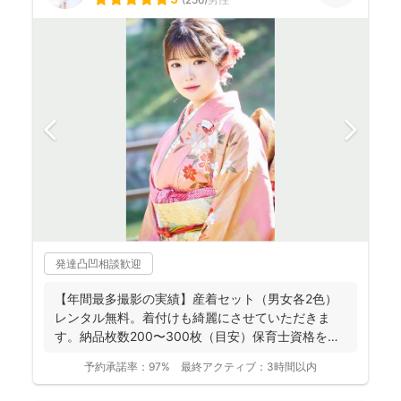
発達凸凹相談歓迎
【年間最多撮影の実績】産着セット（男女各2色）
レンタル無料。着付けも綺麗にさせていただきま
す。納品枚数200〜300枚（目安）保育士資格を持
つ妻の監修の下...
予約承諾率：
97%
最終アクティブ：
3時間以内