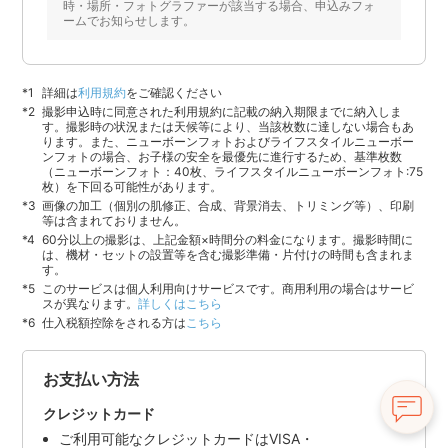
時・場所・フォトグラファーが該当する場合、申込みフォ
ームでお知らせします。
詳細は
利用規約
をご確認ください
撮影申込時に同意された利用規約に記載の納入期限までに納入しま
す。撮影時の状況または天候等により、当該枚数に達しない場合もあ
ります。また、ニューボーンフォトおよびライフスタイルニューボー
ンフォトの場合、お子様の安全を最優先に進行するため、基準枚数
（ニューボーンフォト：40枚、ライフスタイルニューボーンフォト:75
枚）を下回る可能性があります。
画像の加工（個別の肌修正、合成、背景消去、トリミング等）、印刷
等は含まれておりません。
60分以上の撮影は、上記金額×時間分の料金になります。撮影時間に
は、機材・セットの設置等を含む撮影準備・片付けの時間も含まれま
す。
このサービスは個人利用向けサービスです。商用利用の場合はサービ
スが異なります。
詳しくはこちら
仕入税額控除をされる方は
こちら
お支払い方法
クレジットカード
ご利用可能なクレジットカードはVISA・