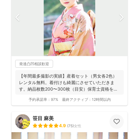
発達凸凹相談歓迎
【年間最多撮影の実績】産着セット（男女各2色）
レンタル無料。着付けも綺麗にさせていただきま
す。納品枚数200〜300枚（目安）保育士資格を持
つ妻の監修の下...
予約承諾率：
97%
最終アクティブ：
12時間以内
笹目 麻美
4.9
(
75
)
女性