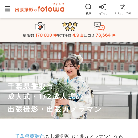
かんたん予約
検索
ログイン
170,000
4.9
78,664
撮影数
件
平均評価
点
口コミ
件
千葉県香取市
成人式・1/2成人式の
出張撮影・出張カメラマン
千葉県香取市
の出張撮影（出張カメラマン）なら