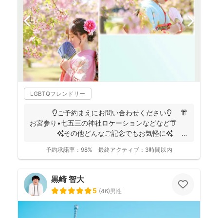
LGBTQフレンドリー
💡ご予約まえにお問い合わせください💡 👘
お宮参り•七五三の神社ロケーションなどなど👘
✨その他どんなご記念でもお気軽に✨
👶...
予約承諾率：
98%
最終アクティブ：
3時間以内
黒崎 智大
5
(
46
)
男性