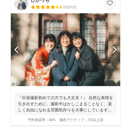
ひがっち
4.9
(
73
)
男性
『出張撮影初めての方でも大丈夫！』 自然な表情を
引き出すために、撮影中はかしこまることなく、楽
しく自由になれる雰囲気作りを大事にしています＾
＾ こ...
予約承諾率：
99%
最終アクティブ：
7日以上前