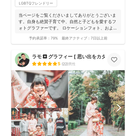
LGBTQフレンドリー
当ページをご覧くださいましてありがとうございま
す。自身も絶賛子育て中、自然と子どもを愛するフ
ォトグラファーです。 ロケーションフォト、および
マタニティか...
予約承諾率：
79%
最終アクティブ：
7日以上前
ラモ ✿ グラフィー [ 思い出をカタチに ]
5
(
22
)
男性