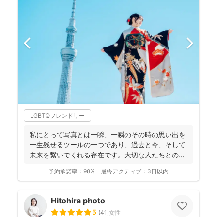
LGBTQフレンドリー
私にとって写真とは一瞬、一瞬のその時の思い出を
一生残せるツールの一つであり、過去と今、そして
未来を繋いでくれる存在です。大切な人たちとの写
真を残して、今あ...
予約承諾率：
98%
最終アクティブ：
3日以内
Hitohira photo
5
(
41
)
女性