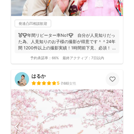
発達凸凹相談歓迎
🏅🏆️年間リピーター率No1🏆 自分が人見知りだっ
た為、人見知りのお子様の撮影が得意です＾＾24年
間 1200件以上の撮影実績！1時間前下見、必須！ ...
予約承諾率：
66%
最終アクティブ：
7日以内
はるか
5
(
166
)
女性