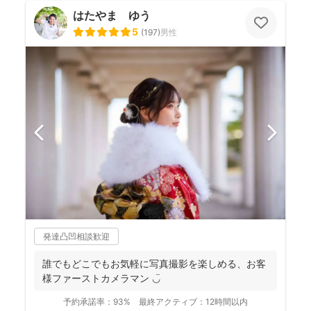
はたやま ゆう
5
(
197
)
男性
発達凸凹相談歓迎
誰でもどこでもお気軽に写真撮影を楽しめる、お客
様ファーストカメラマン ◡̈
予約承諾率：
93%
最終アクティブ：
12時間以内