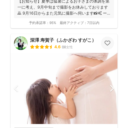
【お知らせ】夏季は猛暑によるお子さまの体調を第
一に考え、9月中旬まで撮影をお休みしております
🙇 9月16日からまた元気に撮影へ伺います📸✨ ー
ーーーーー...
予約承諾率：
95%
最終アクティブ：
7日以内
深澤 寿賀子（ふかざわ すがこ）
4.6
(
9
)
女性