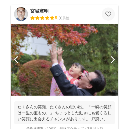
宮城寛明
5
(
1
)
男性
たくさんの笑顔、たくさんの思い出。 「一瞬の笑顔
は一生の宝もの。」 ちょっとした動きにも愛くるし
い笑顔に出会えるチャンスがあります。 戸惑い、笑
い、...
予約承諾率：
100%
最終アクティブ：
7日以上前