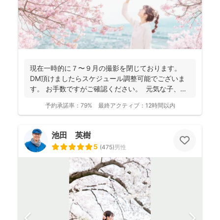
現在一時的に７〜９月の撮影を閉じております。
DM頂けましたらスケジュール調整可能でございま
す。 お手数ですがご確認ください。 元気な子、人
見知...
予約承諾率：
79%
最終アクティブ：
12時間以内
池田 英樹
5
(
475
)
男性