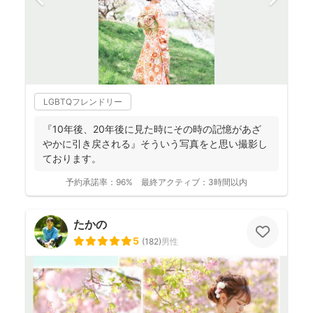
LGBTQフレンドリー
『10年後、20年後に見た時にその時の記憶があざ
やかに引き戻される』そういう写真をと思い撮影し
ております。
予約承諾率：
96%
最終アクティブ：
3時間以内
たかの
5
(
182
)
男性