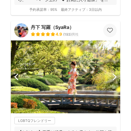
...
予約承諾率：
95%
最終アクティブ：
3日以内
丹下 写羅（SyaRa）
4.9
(
193
)
男性
LGBTQフレンドリー