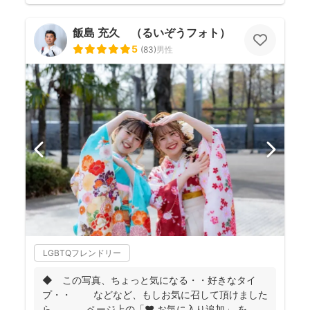
飯島 充久 （るいぞうフォト）
5
(
83
)
男性
LGBTQフレンドリー
◆ この写真、ちょっと気になる・・好きなタイ
プ・・ などなど、もしお気に召して頂けました
ら、 ページ上の「❤ お気に入り追加」 を