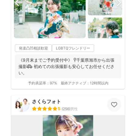
発達凸凹相談歓迎
LGBTQフレンドリー
《9月末までご予約受付中》 📍千葉県旭市から出張
撮影🚗 初めての出張撮影も安心してお任せくださ
い。
予約承諾率：
97%
最終アクティブ：
12時間以内
さくらフォト
5
(
256
)
男性