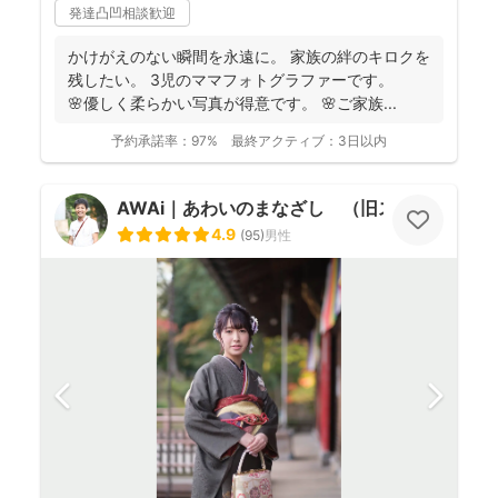
発達凸凹相談歓迎
かけがえのない瞬間を永遠に。 家族の絆のキロクを
残したい。 3児のママフォトグラファーです。
🌸優しく柔らかい写真が得意です。 🌸ご家族...
予約承諾率：
97%
最終アクティブ：
3日以内
AWAi｜あわいのまなざし （旧スマイルツリ
4.9
(
95
)
男性