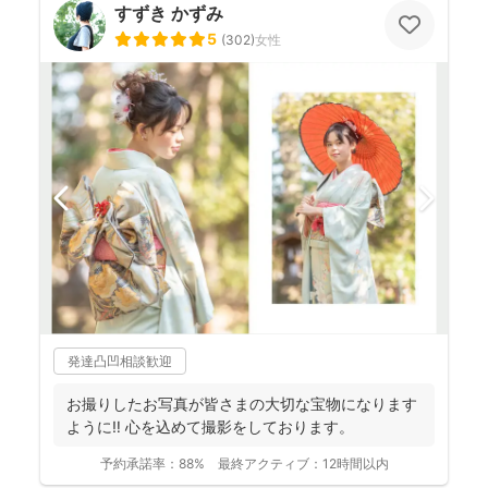
すずき かずみ
5
(
302
)
女性
発達凸凹相談歓迎
お撮りしたお写真が皆さまの大切な宝物になります
ように‼︎ 心を込めて撮影をしております。
予約承諾率：
88%
最終アクティブ：
12時間以内