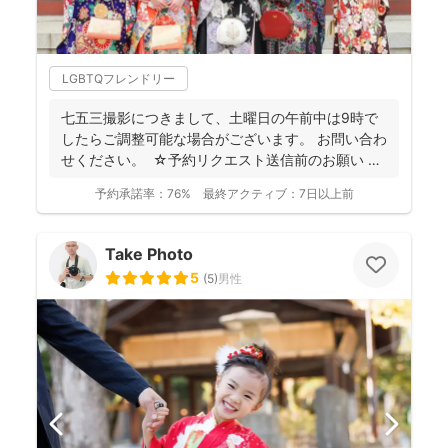
LGBTQフレンドリー
七五三撮影につきまして、土曜日の午前中は9時で
したらご調整可能な場合がございます。 お問い合わ
せください。 ☆予約リクエスト送信前のお願い ま
ず...
予約承諾率：
76%
最終アクティブ：
7日以上前
Take Photo
5
(
5
)
男性