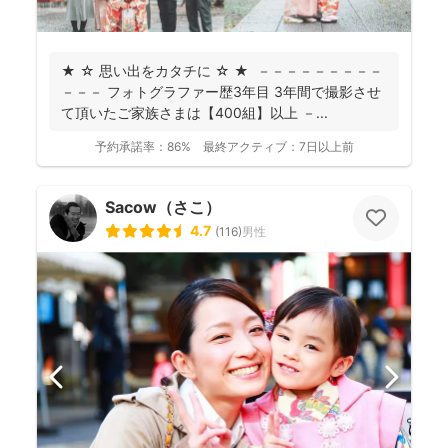
★ ☆ 思い出をカタチに ☆ ★ －－－－－－－－－
－－－ フォトグラファー歴3年目 3年間で撮影させ
て頂いたご家族さまは【400組】以上 －...
予約承諾率：
86%
最終アクティブ：
7日以上前
Sacow（さこ）
4.7
(
116
)
男性