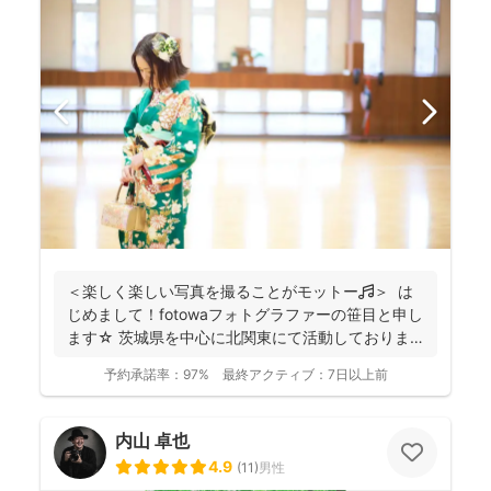
＜楽しく楽しい写真を撮ることがモットー🎵＞ は
じめまして！fotowaフォトグラファーの笹目と申し
ます☆ 茨城県を中心に北関東にて活動しておりま
す...
予約承諾率：
97%
最終アクティブ：
7日以上前
内山 卓也
4.9
(
11
)
男性