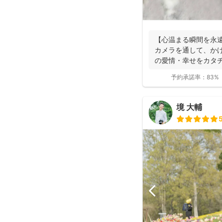
【心温まる瞬間を永
カメラを通して、か
の愛情・幸せをカタ
す。 昔から...
予約承諾率：
83%
境 大輔