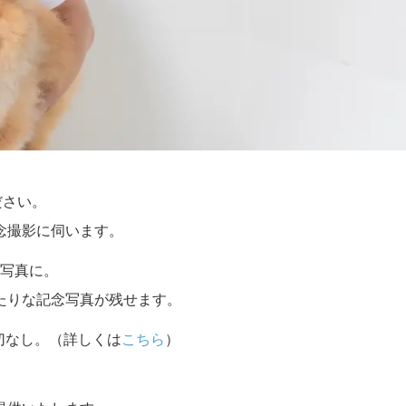
ださい。
念撮影に伺います。
写真に。
たりな記念写真が残せます。
切なし。（詳しくは
こちら
）