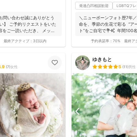
発達凸凹相談歓迎
LGBTQフ
のお問い合わせ誠にありがとう
＼ニューボーンフォト歴7年／ 生まれたての小さ
い】 ご予約リクエストをいた
命を、季節の生花で彩る “アートニューボーンフォ
をご一読いただき、 メッ...
ト”をご自宅で💐✨ 年間100名
最終アクティブ：
3日以内
予約承諾率：
70%
最終ア
ゆきもと
4.9
5
(
7
)
女性
(
11
)
男性