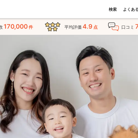
検索
よくあ
170,000
4.9
数
件
平均評価
点
口コミ