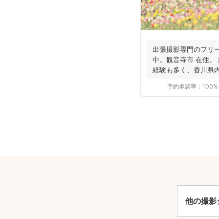
出張撮影専門のフリ
中。観音寺市 在住。
経験も多く、香川県内
適な提案が...
予約承諾率：
100%
安
他の撮影