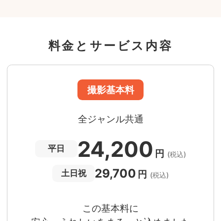
準備・片付けなど含みます
撮影場所までの
*
フォトグラファー出張料
料金とサービス内容
急な体調・天候不良でも大丈夫
日時変更料が無料
撮影後でもあんしんの
全額返金保証
適用条件あり
撮影場所や日時によって、一部のフォトグラファ
は遠方出張料（+3,000円）が発生する場合が
ります。撮影日時・場所・フォトグラファーが
当する場合、申込みフォームでお知らせしま
。