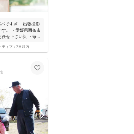
パです👶 ・出張撮影
です。 ・愛媛県西条市
任せ下さい🙋 ・毎日
クティブ：
7日以内
性