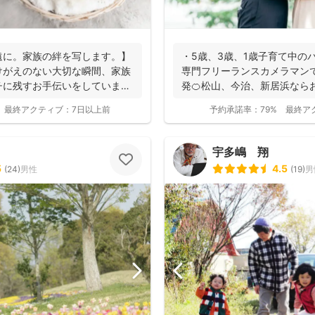
遠に。家族の絆を写します。】
・5歳、3歳、1歳子育て中のパ
けがえのない大切な瞬間、家族
専門フリーランスカメラマン
チに残すお手伝いをしていま
発🍊松山、今治、新居浜ならお
子...
最終アクティブ：
7日以上前
予約承諾率：
79%
最終ア
宇多嶋 翔
5
4.5
(
24
)
男性
(
19
)
男