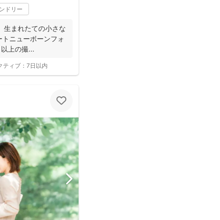
レンドリー
な
以上の撮...
クティブ：
7日以内