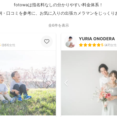
fotowaは指名料なしの分かりやすい料金体系！
例・口コミを参考に、お気に入りの出張カメラマンをじっくり
全6件を表示
YURIA ONODERA
5
5
(
351
)
女性
(
47
)
女性