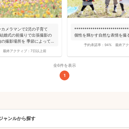
撮影基本料
ーカメラマンで2児の子育て
***************************
 結婚式の前撮りで出張撮影の
個性を輝かす自然な表情を撮る
全ジャンル共通
の撮影場所を 季節によって最
予約承諾率：
94%
最終アク
24,200
平日
最終アクティブ：
7日以上前
円
(税込)
29,700
円
土日祝
(税込)
全6件を表示
1
この基本料に
心・うれしいをまるっと込めました
たっぷりもらえる
写真データ75枚~
ニューボーンフォトは40枚以上
ジャンルから探す
60分間
撮影
(目安)