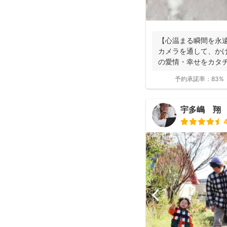
【心温まる瞬間を永
カメラを通して、か
の愛情・幸せをカタ
す。 昔から...
予約承諾率：
83%
宇多嶋 翔