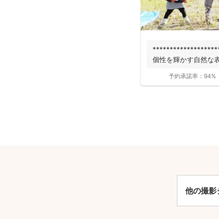
*******************
個性を輝かす自然な表
予約承諾率：
94%
安
他の撮影