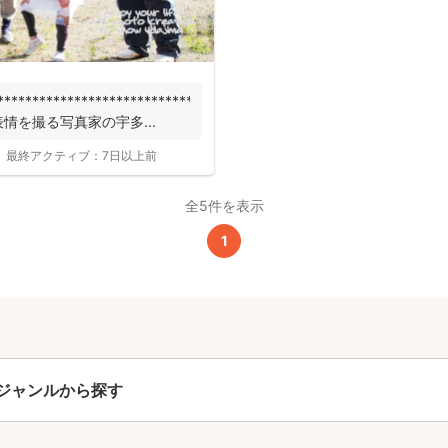
撮影基本料
***********************************
全ジャンル共通
情を撮る写真家の宇多...
24,200
最終アクティブ：
7日以上前
平日
円
(税込)
29,700
円
土日祝
(税込)
全5件を表示
1
この基本料に
心・うれしいをまるっと込めました
たっぷりもらえる
写真データ75枚~
ニューボーンフォトは40枚以上
ジャンルから探す
60分間
撮影
(目安)
準備・片付けなど含みます