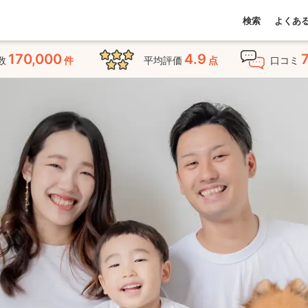
検索
よくあ
170,000
4.9
数
件
平均評価
点
口コミ