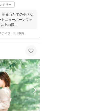
レンドリー
な
以上の撮...
クティブ：
3日以内