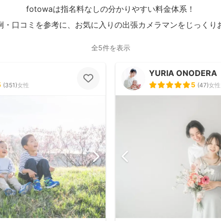
fotowaは指名料なしの分かりやすい料金体系！
例・口コミを参考に、お気に入りの出張カメラマンをじっくり
全5件を表示
YURIA ONODERA
5
5
(
351
)
女性
(
47
)
女性