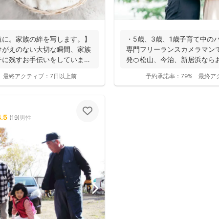
遠に。家族の絆を写します。】
・5歳、3歳、1歳子育て中のパ
けがえのない大切な瞬間、家族
専門フリーランスカメラマン
チに残すお手伝いをしていま
発🍊松山、今治、新居浜ならお
子...
最終アクティブ：
7日以上前
予約承諾率：
79%
最終ア
4.5
(
19
)
男性