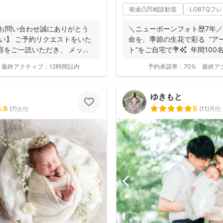
発達凸凹相談歓迎
LGBTQフ
のお問い合わせ誠にありがとう
＼ニューボーンフォト歴7年／ 生まれたての小さ
い】 ご予約リクエストをいた
命を、季節の生花で彩る “アートニューボーンフォ
をご一読いただき、 メッ...
ト”をご自宅で💐✨ 年間100名
最終アクティブ：
12時間以内
予約承諾率：
70%
最終ア
ゆきもと
4.9
5
(
7
)
女性
(
11
)
男性