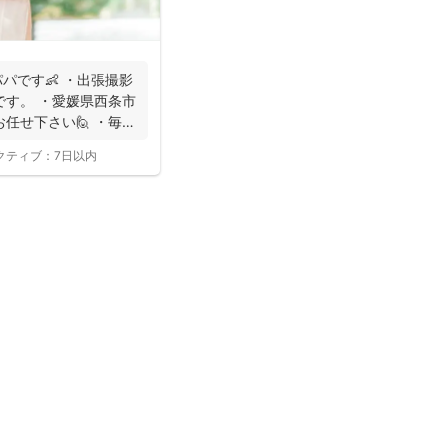
パです👶 ・出張撮影
です。 ・愛媛県西条市
任せ下さい🙋 ・毎日
クティブ：
7日以内