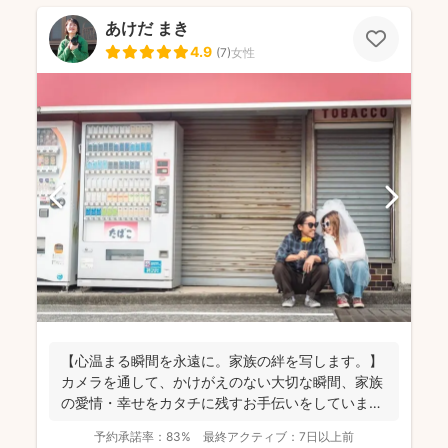
あけだ まき
4.9
(
7
)
女性
【心温まる瞬間を永遠に。家族の絆を写します。】
カメラを通して、かけがえのない大切な瞬間、家族
の愛情・幸せをカタチに残すお手伝いをしていま
す。 昔から...
予約承諾率：
83%
最終アクティブ：
7日以上前