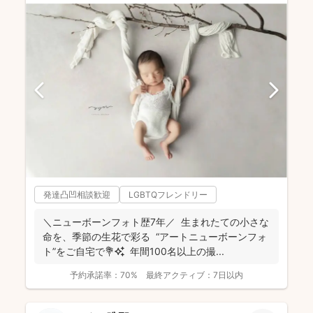
発達凸凹相談歓迎
LGBTQフレンドリー
＼ニューボーンフォト歴7年／ 生まれたての小さな
命を、季節の生花で彩る “アートニューボーンフォ
ト”をご自宅で💐✨ 年間100名以上の撮...
予約承諾率：
70%
最終アクティブ：
7日以内