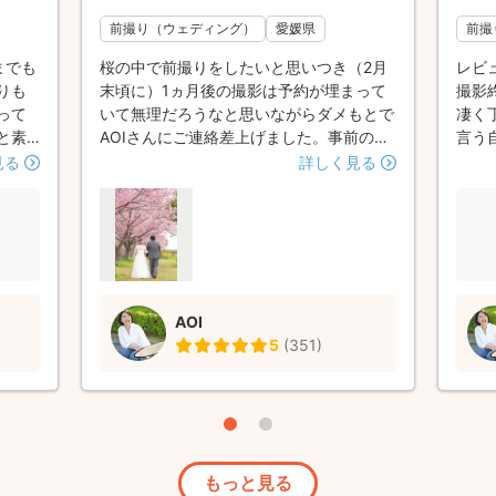
前撮り（ウェディング）
愛媛県
前撮
までも
桜の中で前撮りをしたいと思いつき（2月
レビ
りも
末頃に）1ヵ月後の撮影は予約が埋まって
撮影
って
いて無理だろうなと思いながらダメもとで
凄く
と素
AOIさんにご連絡差上げました。事前の相
言う
くわ
談段階から親切にご対応いただき無事予約
敵で
見る
詳しく見る
た♪
させていただくことが出来ました。予約後
くド
ワフル
は屋外ということで天気や桜の開花状況が
初め
した
気になっていたのですが、当日の降水確率
な 
描いて
80%で桜は開花宣言されたばかりで全然咲
よ♪
らで、
いてないという状況になってどうしようか
るお
しゃら
すごく悩みました。そこでAOIさんにご相
その
AOI
てるん
談させていただいたところ、いろいろな案
れて
5
(
351
)
限られ
をご提案してくださり安心することができ
だろ
た♪
ました。結果的には最初に決めていた撮影
た時
てて
場所を変更して早咲きの桜が満開の別の公
こう
っと
園で撮っていただくことが出来ました。急
当日
んの
な変更にも快く対応していただき大感謝で
もっ
もが
した。撮影当日も緊張する私たちのために
ご準
もっと見る
敵な
場を盛り上げてくださったり、まわりの
はな