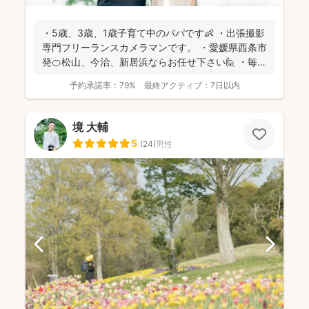
・5歳、3歳、1歳子育て中のパパです👶 ・出張撮影
専門フリーランスカメラマンです。 ・愛媛県西条市
発🍊松山、今治、新居浜ならお任せ下さい🙋 ・毎日
子...
予約承諾率：
79%
最終アクティブ：
7日以内
境 大輔
5
(
24
)
男性