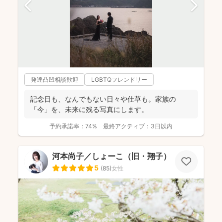
発達凸凹相談歓迎
LGBTQフレンドリー
記念日も、なんでもない日々や仕草も。家族の
「今」を、未来に残る写真にします。
予約承諾率：
74%
最終アクティブ：
3日以内
河本尚子／しょーこ（旧・翔子）
5
(
85
)
女性