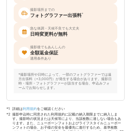
撮影場所までの
*
フォトグラファー出張料
急な体調・天候不良でも大丈夫
日時変更料が無料
撮影後でもあんしんの
全額返金保証
適用条件あり
*撮影場所や日時によって、一部のフォトグラファーでは遠
方出張料（+3,000円）が発生する場合があります。撮影日
時・場所・フォトグラファーが該当する場合、申込みフォ
ームでお知らせします。
詳細は
利用規約
をご確認ください
撮影申込時に同意された利用規約に記載の納入期限までに納入しま
す。撮影時の状況または天候等により、当該枚数に達しない場合もあ
ります。また、ニューボーンフォトおよびライフスタイルニューボー
ンフォトの場合、お子様の安全を最優先に進行するため、基準枚数