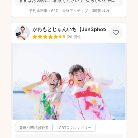
まずはお気軽にご相談ください！ 柔らかい雰囲気
で自然...
予約承諾率：
62%
最終アクティブ：
3時間以内
かわもとじゅんいち【Jun3photo】
4.8
(
20
)
男性
発達凸凹相談歓迎
LGBTQフレンドリー