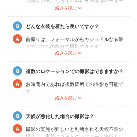
小物などのレンタルサービスの準備ができて
続きを読む
おりませんので、お客様ご自身にご用意をお
願いしております。
どんな衣装を着たら良いですか？
前撮りは、フォーマルからカジュアルな衣装
までお好みの格好で撮影できます。
続きを読む
最近では式当日と異なる雰囲気を残せる、カ
ジュアルな服装も人気が高いです。
和装・ウェディングドレス・タキシードだけ
複数のロケーションでの撮影はできますか？
でなく、女性はミニドレス、男性はハットを
かぶったり、カラフルな蝶ネクタイをした
お時間内であれば複数箇所での撮影も可能で
り、ジャケット以外のスタイルも流行ってい
す。
ます。
続きを読む
事前に撮りたい場所や撮影のイメージをフォ
トグラファーさんと相談しておくと撮影もス
ムーズに行うことができますよ。
天候が悪化した場合の撮影は？
撮影の実施が難しいと判断される天候不良の
場合は、事前にフォトグラファーと決行もし