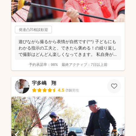
発達凸凹相談歓迎
遊びながら撮るから表情が自然です(^^) 子どもにも
わかる指示の工夫と、できたら褒める！の繰り返し
で撮影はどんどん楽しくなってきます。 私自身が撮
影を...
予約承諾率：
98%
最終アクティブ：
7日以上前
宇多嶋 翔
4.5
(
19
)
男性