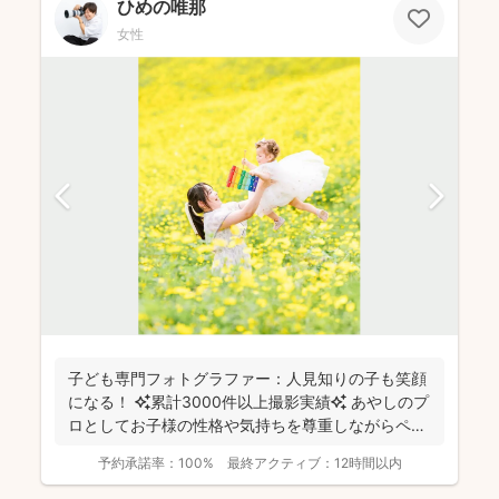
ひめの唯那
女性
子ども専門フォトグラファー：人見知りの子も笑顔
になる！ ✨累計3000件以上撮影実績✨ あやしのプ
ロとしてお子様の性格や気持ちを尊重しながらペー
スに合...
予約承諾率：
100%
最終アクティブ：
12時間以内