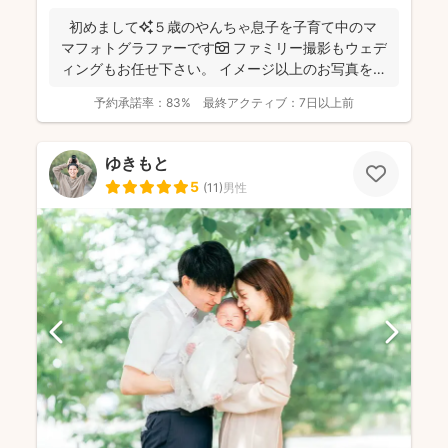
初めまして✨５歳のやんちゃ息子を子育て中のマ
マフォトグラファーです📷 ファミリー撮影もウェデ
ィングもお任せ下さい。 イメージ以上のお写真をお
届...
予約承諾率：
83%
最終アクティブ：
7日以上前
ゆきもと
5
(
11
)
男性