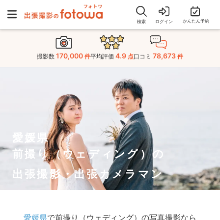
かんたん予約
検索
ログイン
170,000
4.9
78,673
撮影数
件
平均評価
点
口コミ
件
愛媛県
前撮り（ウェディング）の
出張撮影・出張カメラマン
愛媛県
で前撮り（ウェディング）の写真撮影なら