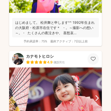
はじめまして。 松井舞と申します^^ 1992年生まれ
の大阪府・松原市在住です＊ ・。～撮影への想い
～。・ たくさんの夜泣きや、 喜怒哀...
予約承諾率：
75%
最終アクティブ：
7日以上前
カナモトヒロシ
4.9
(
82
)
男性