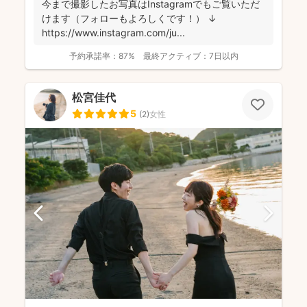
今まで撮影したお写真はInstagramでもご覧いただ
けます（フォローもよろしくです！） ↓
https://www.instagram.com/ju...
予約承諾率：
87%
最終アクティブ：
7日以内
松宮佳代
5
(
2
)
女性