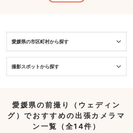
！ 次
方々に極力迷惑にならないようご配慮いた
カメ
のカ
だいたりとってもとっても素敵な方でし
回ま
の方
た。出来上がった写真のクオリティも高
メラ
しよ
く、量もたくさんあって大大大満足です。
にし
等し
本当に良い思い出になりました。ありがと
うか
でし
うございました。
て見
 旦那
たが
愛媛県の市区町村から探す
かげで
様と
がとう
素敵
ござ
撮影スポットから探す
愛媛県の前撮り（ウェディン
グ）でおすすめの出張カメラマ
ン一覧
（全14件）