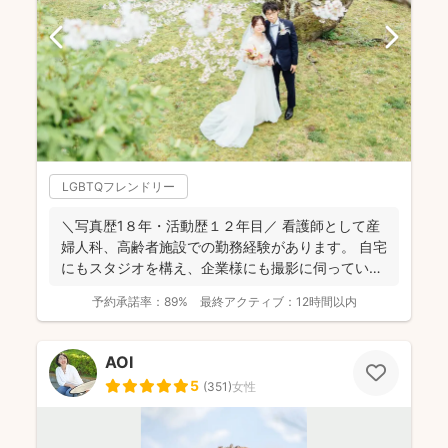
LGBTQフレンドリー
＼写真歴1８年・活動歴１２年目／ 看護師として産
婦人科、高齢者施設での勤務経験があります。 自宅
にもスタジオを構え、企業様にも撮影に伺っていま
す。 ...
予約承諾率：
89%
最終アクティブ：
12時間以内
AOI
5
(
351
)
女性