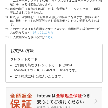
（ニューボーンフォト：40枚、ライフスタイルニューボーンフォト:75
枚）を下回る可能性があります。
画像の加工（個別の肌修正、合成、背景消去、トリミング等）、印刷
等は含まれておりません。
60分以上の撮影は、上記金額×時間分の料金になります。撮影時間に
は、機材・セットの設置等を含む撮影準備・片付けの時間も含まれま
す。
このサービスは個人利用向けサービスです。商用利用の場合はサービ
スが異なります。
詳しくはこちら
仕入税額控除をされる方は
こちら
お支払い方法
クレジットカード
ご利用可能なクレジットカードはVISA・
MasterCard・JCB・AMEX・Dinersです。
ご予約成立時に決済いたします。