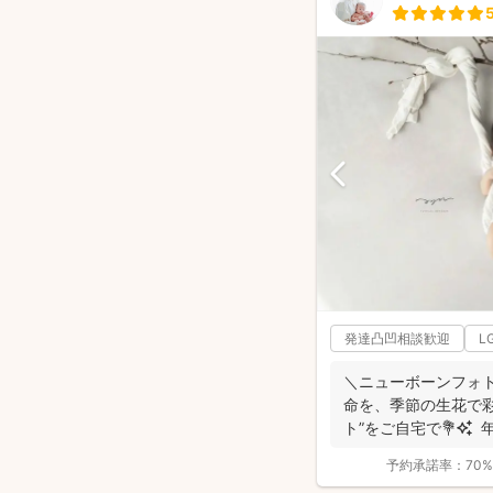
発達凸凹相談歓迎
L
＼ニューボーンフォト歴7年／ 生
命を、季節の生花で彩る “アートニューボ
ト”をご自宅で💐✨ 年
予約承諾率：
70%