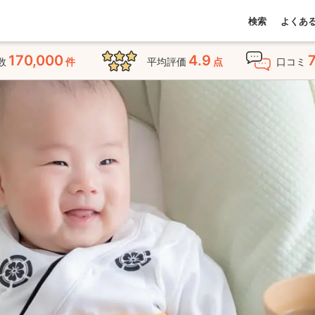
検索
よくあ
170,000
4.9
数
件
平均評価
点
口コミ