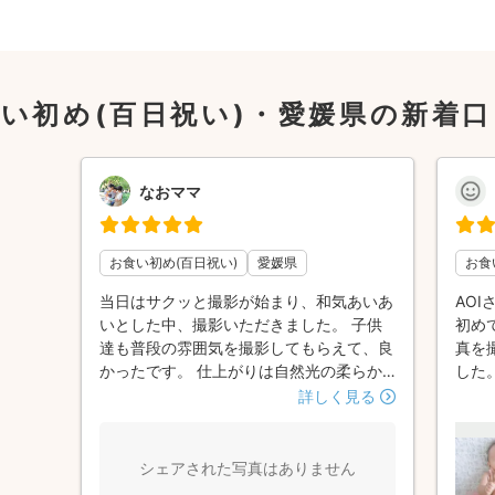
い初め(百日祝い)・愛媛県の新着
なおママ
お食い初め(百日祝い)
愛媛県
お食
当日はサクッと撮影が始まり、和気あいあ
AO
いとした中、撮影いただきました。 子供
初め
達も普段の雰囲気を撮影してもらえて、良
真を
かったです。 仕上がりは自然光の柔らか
した
く暖かい写真ばかりで、大満足でした。
やり
詳しく見る
ありがとうございました！
娘や
して
えま
シェアされた写真はありません
と思