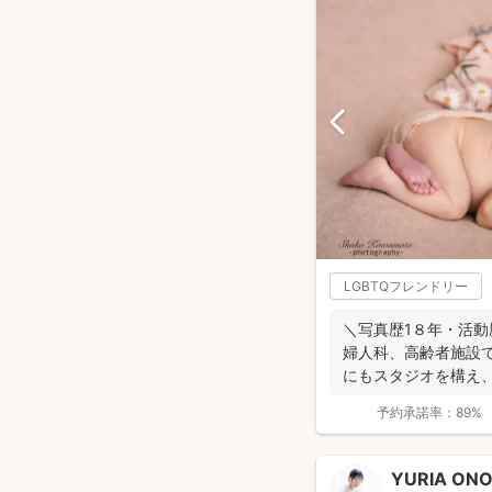
LGBTQフレンドリー
＼写真歴1８年・活動
婦人科、高齢者施設で
にもスタジオを構え
す。 ...
予約承諾率：
89%
YURIA ON