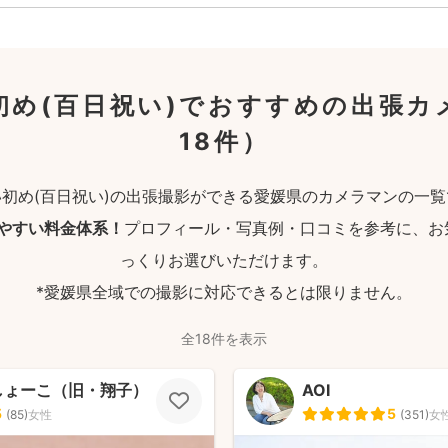
初め(百日祝い)でおすすめの出張カ
18件）
い初め(百日祝い)の出張撮影ができる愛媛県のカメラマンの一覧
りやすい料金体系！
プロフィール・写真例・口コミを参考に、お
っくりお選びいただけます。
*愛媛県全域での撮影に対応できるとは限りません。
全18件を表示
しょーこ（旧・翔子）
AOI
5
5
(
85
)
女性
(
351
)
女