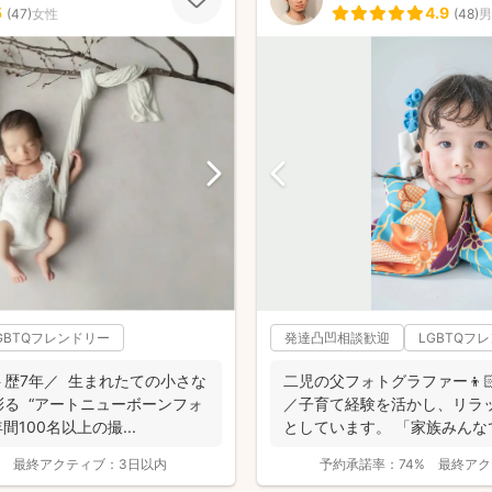
5
4.9
(
47
)
女性
(
48
)
男
GBTQフレンドリー
発達凸凹相談歓迎
LGBTQフ
まれたての小さな
二児の父フォトグラファー👦🏻
ーンフォ
／子育て経験を活かし、リラ
間100名以上の撮...
としています。 「家族みん
いただけ...
最終アクティブ：
3日以内
予約承諾率：
74%
最終アク