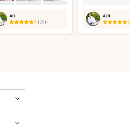
記念に写真を残せて本当
また是非お願いしたいです
AOI
AOI
5
(
351
)
5