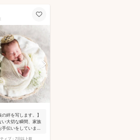
性
族の絆を写します。】
ない大切な瞬間、家族
お手伝いをしていま
ティブ：
7日以上前