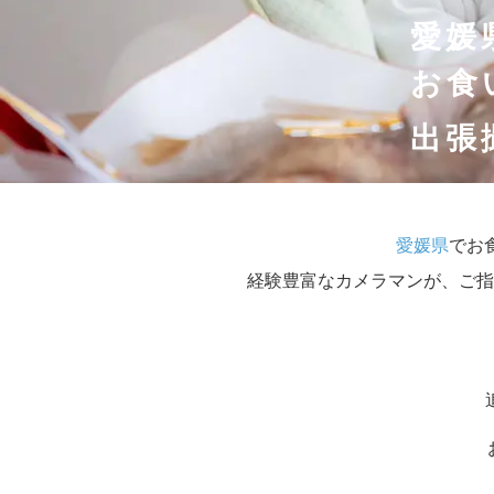
愛媛
お食
出張
愛媛県
でお
経験豊富なカメラマンが、ご指