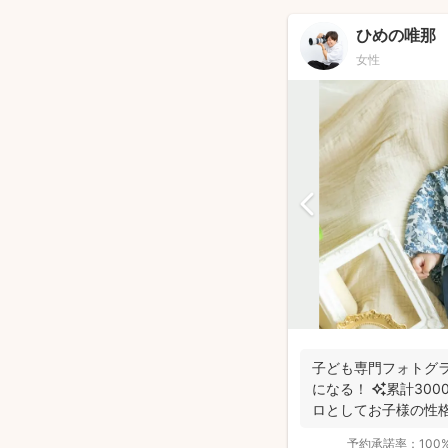
ひめの唯那
女性
子ども専門フォトグ
になる！ ✨累計30
ロとしてお子様の性
スに合...
予約承諾率：
100