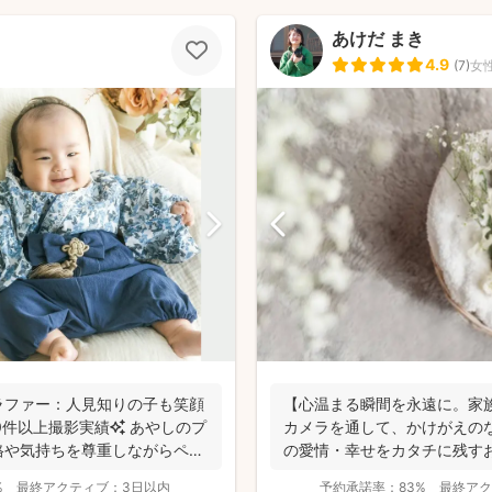
あけだ まき
4.9
(
7
)
女
ラファー：人見知りの子も笑顔
【心温まる瞬間を永遠に。家
00件以上撮影実績✨ あやしのプ
カメラを通して、かけがえの
格や気持ちを尊重しながらペー
の愛情・幸せをカタチに残す
す。 昔から...
%
最終アクティブ：
3日以内
予約承諾率：
83%
最終アク