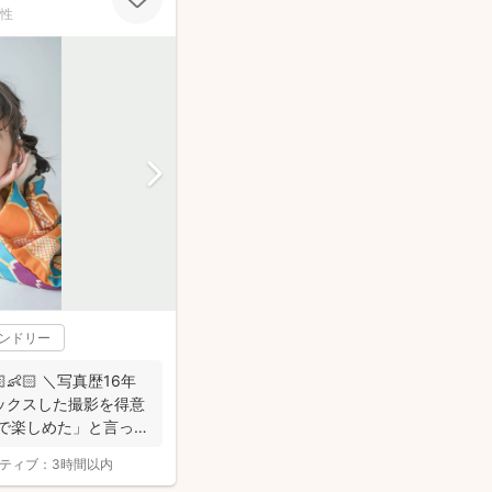
性
レンドリー
👶🏻 ＼写真歴16年
ックスした撮影を得意
なで楽しめた」と言って
ティブ：
3時間以内