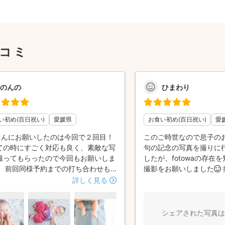
口コミ
のんの
ひまわり
い初め(百日祝い)
愛媛県
お食い初め(百日祝い)
愛
Iさんにお願いしたのは今回で２回目！
このご時世なので息子の
ての時にすごく対応も良く、素敵な写
句の記念の写真を撮りに
撮ってもらったので今回もお願いしま
したが、fotowaの存在を
。 前回同様予約までの打ち合わせも
撮影をお願いしました😊
取りをしてスムーズに行え撮影当日！
なポーズなど提案してい
詳しく見る
息子がぐずっても笑顔になるようあや
い初め等の写真だけでな
頂き今回もいい写真を沢山撮ってもら
てくださりとてもいい思
した。 また記念日撮影お願いしたい
✨ やっぱりカメラマンさ
シェアされた写真は
っています！
った我が子の写真はかわい