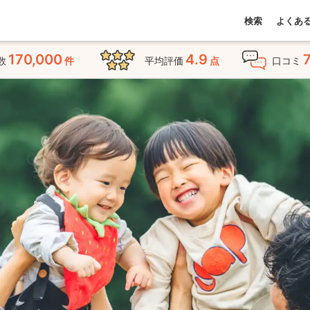
検索
よくあ
170,000
4.9
数
件
平均評価
点
口コミ