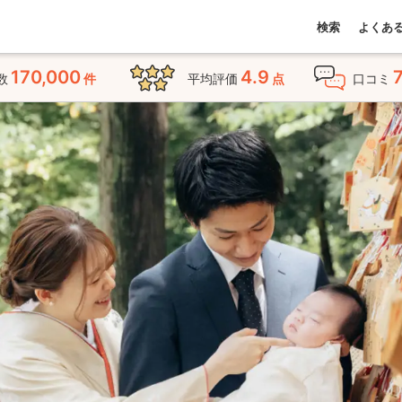
検索
よくあ
170,000
4.9
数
件
平均評価
点
口コミ