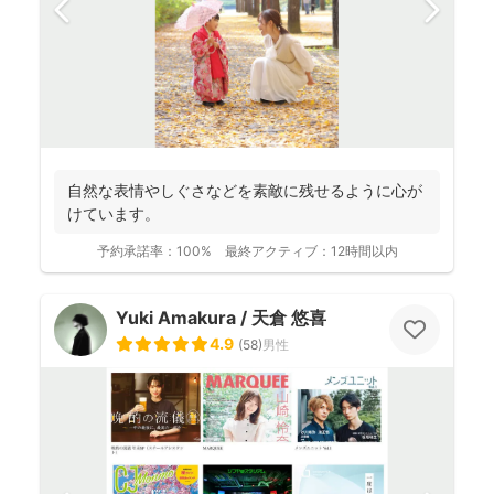
自然な表情やしぐさなどを素敵に残せるように心が
けています。
予約承諾率：
100%
最終アクティブ：
12時間以内
Yuki Amakura / 天倉 悠喜
4.9
(
58
)
男性