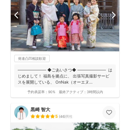
発達凸凹相談歓迎
――――――― ◆ごあいさつ◆ ――――――― は
じめまして！ 福島を拠点に、 出張写真撮影サービ
スを展開している、 OnNak（オーエヌ...
予約承諾率：
90%
最終アクティブ：
3時間以内
黒崎 智大
5
(
46
)
男性