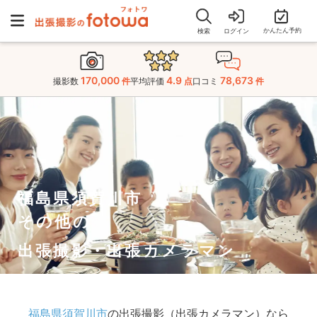
かんたん予約
検索
ログイン
170,000
4.9
78,673
撮影数
件
平均評価
点
口コミ
件
福島県須賀川市
その他の
出張撮影・出張カメラマン
福島県須賀川市
の出張撮影（出張カメラマン）なら