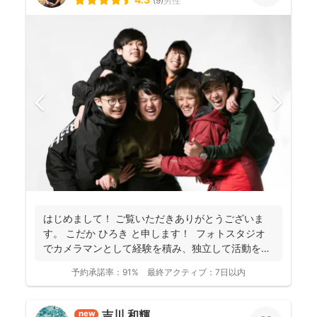
(
9
)
男性
はじめまして！ ご覧いただきありがとうございま
す。 こだか ひろき と申します！ フォトスタジオ
でカメラマンとして経験を積み、独立して活動を始
め...
予約承諾率：
91%
最終アクティブ：
7日以内
吉川 和輝
new