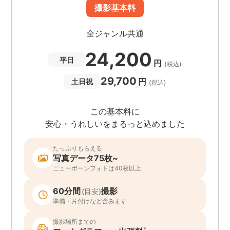
撮影基本料
全ジャンル共通
24,200
平日
円
(税込)
29,700
円
土日祝
(税込)
この基本料に
安心・うれしいをまるっと込めました
たっぷりもらえる
写真データ75枚~
ニューボーンフォトは40枚以上
60分間
撮影
(目安)
準備・片付けなど含みます
撮影場所までの
*