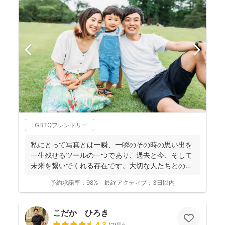
LGBTQフレンドリー
私にとって写真とは一瞬、一瞬のその時の思い出を
一生残せるツールの一つであり、過去と今、そして
未来を繋いでくれる存在です。大切な人たちとの写
真を残して、今あ...
予約承諾率：
98%
最終アクティブ：
3日以内
こだか ひろき
4.3