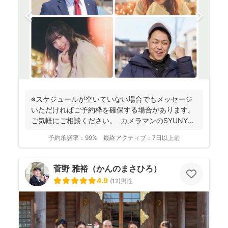
※スケジュールが空いていない場合でもメッセージ
いただければご予約枠を確保する場合があります。
ご気軽にご相談ください。 カメラマンのSYUNYA
で...
予約承諾率：
99%
最終アクティブ：
7日以上前
菅野 雅裕（かんのまさひろ）
4.9
(
12
)
男性