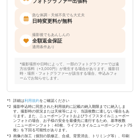
フォトグラファー出張料
急な体調・天候不良でも大丈夫
日時変更料が無料
撮影後でもあんしんの
全額返金保証
適用条件あり
*撮影場所や日時によって、一部のフォトグラファーでは遠
方出張料（+3,000円）が発生する場合があります。撮影日
時・場所・フォトグラファーが該当する場合、申込みフォ
ームでお知らせします。
詳細は
利用規約
をご確認ください
撮影申込時に同意された利用規約に記載の納入期限までに納入しま
す。撮影時の状況または天候等により、当該枚数に達しない場合もあ
ります。また、ニューボーンフォトおよびライフスタイルニューボー
ンフォトの場合、お子様の安全を最優先に進行するため、基準枚数
（ニューボーンフォト：40枚、ライフスタイルニューボーンフォト:75
枚）を下回る可能性があります。
画像の加工（個別の肌修正、合成、背景消去、トリミング等）、印刷