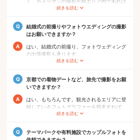
く、カメラマンの撮影可能エリア内であれば
続きを読む
交通費も一切かかりません。
自己PRやポートフォリオから、お好きなプ
ロのフォトグラファーをじっくりと選べるの
結婚式の前撮りやフォトウエディングの撮影
で、お二人とも安心して撮影することができ
はお願いできますか？
ます。
はい、結婚式の前撮り、フォトウェディング
の出張撮影も承ります。
続きを読む
fotowaでは衣装レンタル・着付け・ヘアメ
イクなどのオプションをご用意しておりませ
んので、お客様自身でご用意くださいませ。
京都での着物デートなど、旅先で撮影をお願
いできますか？
はい、もちろんです。観光されるエリアに登
録しているフォトグラファーを指名すれば、
続きを読む
旅行先でも撮影できます。
お好きな時間帯に撮影もできるので、是非と
も思い出に残るデートプランにしてください
テーマパークや有料施設でカップルフォトを
ね！
依頼できますか？