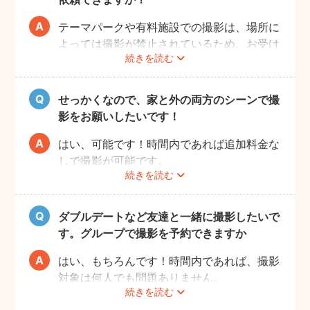
テーマパークや有料施設での撮影は、場所に
よっては撮影が禁止されているため、お受け
続きを読む
できない場合がございます。
予約前にお客様ご自身で、施設へのご確認を
お願いいたします。
せっかくなので、家と外の両方のシーンで撮
また、有料施設の場合、フォトグラファーの
影をお願いしたいです！
入場費などはお客様のご負担となりますので
ご了承ください。
はい、可能です！時間内であれば追加料金な
しで撮影が可能です。
続きを読む
撮影をスムーズに進行させるために、事前に
その旨をフォトグラファーにお伝えいただけ
ると幸いです。
ダブルデートなど友達と一緒に撮影したいで
す。グループで撮影を予約できますか
はい、もちろんです！時間内であれば、撮影
対象は何人でも問題ありません。
続きを読む
追加料金も一切なしで、ご友人と一緒に撮影