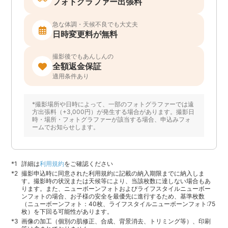
フォトグラファー出張料
急な体調・天候不良でも大丈夫
日時変更料が無料
撮影後でもあんしんの
全額返金保証
適用条件あり
*撮影場所や日時によって、一部のフォトグラファーでは遠
方出張料（+3,000円）が発生する場合があります。撮影日
時・場所・フォトグラファーが該当する場合、申込みフォ
ームでお知らせします。
詳細は
利用規約
をご確認ください
撮影申込時に同意された利用規約に記載の納入期限までに納入しま
す。撮影時の状況または天候等により、当該枚数に達しない場合もあ
ります。また、ニューボーンフォトおよびライフスタイルニューボー
ンフォトの場合、お子様の安全を最優先に進行するため、基準枚数
（ニューボーンフォト：40枚、ライフスタイルニューボーンフォト:75
枚）を下回る可能性があります。
画像の加工（個別の肌修正、合成、背景消去、トリミング等）、印刷