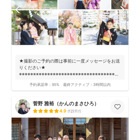
★撮影のご予約の際は事前に一度メッセージをお送
りください★
※※※※※※※※※※※※※※※※※※※※※※※※※※※※※※※※※※※※
fotowa...
予約承諾率：
95%
最終アクティブ：
3時間以内
菅野 雅裕（かんのまさひろ）
4.9
(
12
)
男性