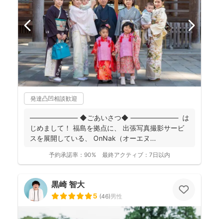
発達凸凹相談歓迎
――――――― ◆ごあいさつ◆ ――――――― は
じめまして！ 福島を拠点に、 出張写真撮影サービ
スを展開している、 OnNak（オーエヌ...
予約承諾率：
90%
最終アクティブ：
7日以内
黒崎 智大
5
(
46
)
男性