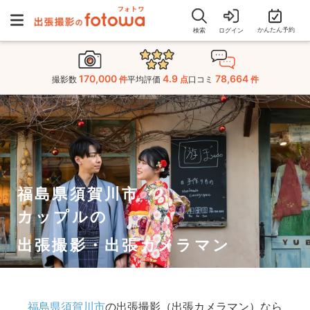
かんたん予約
検索
ログイン
170,000
4.9
78,664
撮影数
件
平均評価
点
口コミ
件
福島県須賀川市
カップルの
出張撮影・出張カメラマン
福島県須賀川市
の出張撮影（出張カメラマン）なら