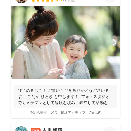
(
9
)
男性
はじめまして！ ご覧いただきありがとうございま
す。 こだか ひろき と申します！ フォトスタジオ
でカメラマンとして経験を積み、独立して活動を始
め...
予約承諾率：
91%
最終アクティブ：
7日以内
吉川 和輝
new