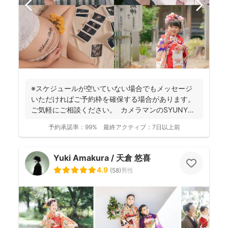
※スケジュールが空いていない場合でもメッセージ
いただければご予約枠を確保する場合があります。
ご気軽にご相談ください。 カメラマンのSYUNYA
で...
予約承諾率：
99%
最終アクティブ：
7日以上前
Yuki Amakura / 天倉 悠喜
4.9
(
58
)
男性