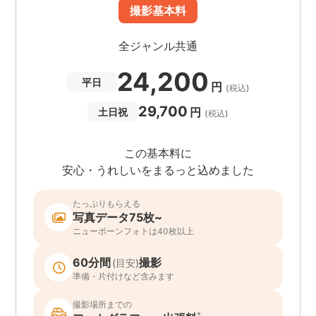
撮影基本料
全ジャンル共通
24,200
平日
円
(税込)
29,700
円
土日祝
(税込)
この基本料に
安心・うれしいをまるっと込めました
たっぷりもらえる
写真データ75枚~
ニューボーンフォトは40枚以上
60分間
撮影
(目安)
準備・片付けなど含みます
撮影場所までの
*