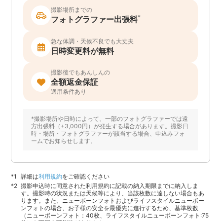
撮影場所までの
*
フォトグラファー出張料
急な体調・天候不良でも大丈夫
日時変更料が無料
撮影後でもあんしんの
全額返金保証
適用条件あり
*撮影場所や日時によって、一部のフォトグラファーでは遠
方出張料（+3,000円）が発生する場合があります。撮影日
時・場所・フォトグラファーが該当する場合、申込みフォ
ームでお知らせします。
詳細は
利用規約
をご確認ください
撮影申込時に同意された利用規約に記載の納入期限までに納入しま
す。撮影時の状況または天候等により、当該枚数に達しない場合もあ
ります。また、ニューボーンフォトおよびライフスタイルニューボー
ンフォトの場合、お子様の安全を最優先に進行するため、基準枚数
（ニューボーンフォト：40枚、ライフスタイルニューボーンフォト:75