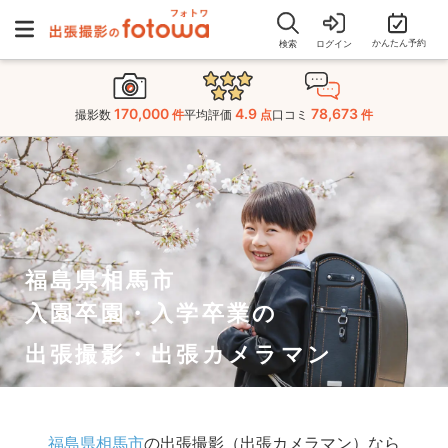
かんたん予約
検索
ログイン
170,000
4.9
78,673
撮影数
件
平均評価
点
口コミ
件
福島県相馬市
入園卒園・入学卒業の
出張撮影・出張カメラマン
福島県相馬市
の出張撮影（出張カメラマン）なら