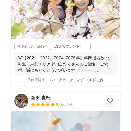
発達凸凹相談歓迎
LGBTQフレンドリー
🏆【2021・2022・2024･2025年】年間指名数 北
海道・東北エリア 第1位 たくさんのご指名・ご依
頼、誠にありがとうございます！ ⸻ ...
予約承諾率：
98%
最終アクティブ：
3時間以内
新田 真楠
5
(
65
)
女性