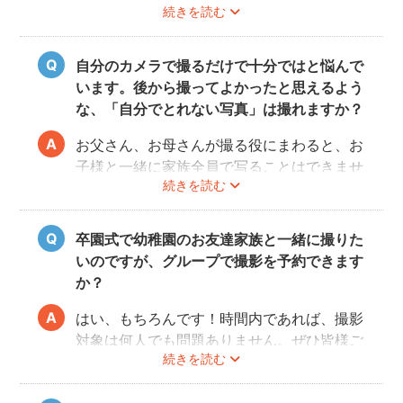
続きを読む
で、事前にご確認をお願いいたします。
自分のカメラで撮るだけで十分ではと悩んで
います。後から撮ってよかったと思えるよう
な、「自分でとれない写真」は撮れますか？
お父さん、お母さんが撮る役にまわると、お
子様と一緒に家族全員で写ることはできませ
続きを読む
んし、プロの機材や構図ならではのクオリテ
ィもあります。
10年後、20年後に見返して、撮ってよかっ
卒園式で幼稚園のお友達家族と一緒に撮りた
たと思っていただける写真をお届けします。
いのですが、グループで撮影を予約できます
か？
はい、もちろんです！時間内であれば、撮影
対象は何人でも問題ありません。ぜひ皆様ご
続きを読む
一緒に素敵な思い出を残してください。