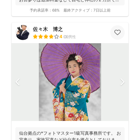
影で...
予約承諾率：
68%
最終アクティブ：
7日以上前
佐々木 博之
4
(
3
)
男性
仙台拠点の*フォトマスター1級写真事務所です。 お
宮参り、家族写真など仙台市を拠点としておりま