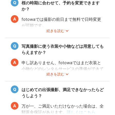
桜の時期に合わせて、予約を変更できます
か？
fotowaでは撮影の前日まで無料で日時変更
が可能です。
続きを読む
ご予約の変更方法は
こちら
からご確認くださ
い。
写真撮影に使う衣装や小物などは用意しても
フォトグラファーの都合により、ご希望の変
らえますか？
更日に対応できないこともありますので、あ
らかじめ開花予想を確認しながら撮影日を決
申し訳ありません、fotowaではまだ衣装と
めることをオススメいたします。
小物などのレンタルサービスの準備ができて
続きを読む
おりませんので、お客様ご自身にご用意をお
願いしております。
はじめての出張撮影、満足できなかったらど
うしよう？
万が一、ご満足いただけなかった場合は、全
額返金保証があります。
詳しくはこちら