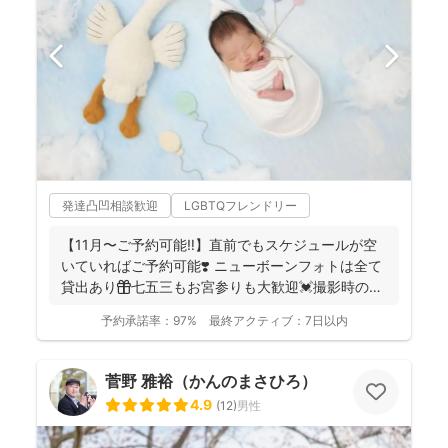
発達凸凹相談歓迎
LGBTQフレンドリー
【11月〜ご予約可能‼︎】直前でもスケジュールが空
いていればご予約可能❣️ ニューボーンフォトは全て
貸出あり🎁七五三もお宮参りも大歓迎💓撮影時のみ
産着を貸...
予約承諾率：
97%
最終アクティブ：
7日以内
菅野 雅裕（かんのまさひろ）
4.9
(
12
)
男性