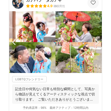
カナハラ タカアキ
4.9
(
60
)
男性
LGBTQフレンドリー
記念日や何気ない日常も特別な瞬間として、写真か
ら物語が見えてくるアーティスティックな視点で切
り取ります。 ご覧いただきありがとうございま
す。 フォ...
予約承諾率：
98%
最終アクティブ：
12時間以内