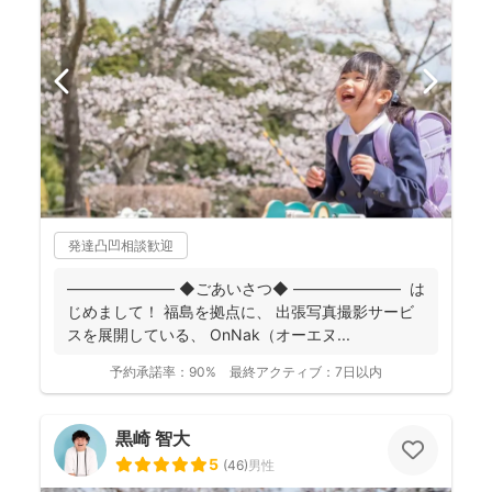
発達凸凹相談歓迎
――――――― ◆ごあいさつ◆ ――――――― は
じめまして！ 福島を拠点に、 出張写真撮影サービ
スを展開している、 OnNak（オーエヌ...
予約承諾率：
90%
最終アクティブ：
7日以内
黒崎 智大
5
(
46
)
男性