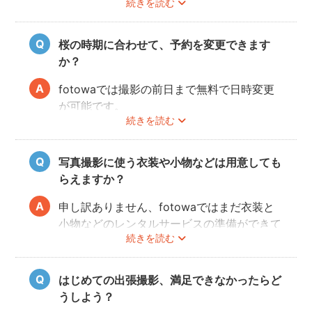
続きを読む
一緒に素敵な思い出を残してください。
桜の時期に合わせて、予約を変更できます
か？
fotowaでは撮影の前日まで無料で日時変更
が可能です。
続きを読む
ご予約の変更方法は
こちら
からご確認くださ
い。
写真撮影に使う衣装や小物などは用意しても
フォトグラファーの都合により、ご希望の変
らえますか？
更日に対応できないこともありますので、あ
らかじめ開花予想を確認しながら撮影日を決
申し訳ありません、fotowaではまだ衣装と
めることをオススメいたします。
小物などのレンタルサービスの準備ができて
続きを読む
おりませんので、お客様ご自身にご用意をお
願いしております。
はじめての出張撮影、満足できなかったらど
うしよう？