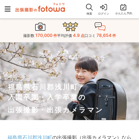
かんたん予約
検索
ログイン
170,000
4.9
78,654
撮影数
件
平均評価
点
口コミ
件
福島県石川郡浅川町
入園卒園・入学卒業の
出張撮影・出張カメラマン
福島県石川郡浅川町
の出張撮影（出張カメラマン）なら