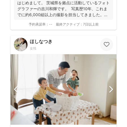
ても「楽しかった！」と気持ちがよみがえる写真を残す
はじめまして。 茨城県を拠点に活動しているフォト
ことを、心がけて活動されていらっしゃいます！
グラファーの吉川和輝です。 写真歴10年、これま
でに約6,000組以上の撮影を担当してきました。 ...
予約承諾率：
--
最終アクティブ：
7日以上前
ほしなつき
女性