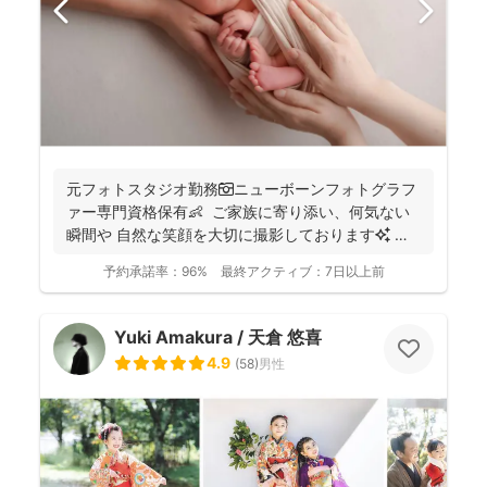
元フォトスタジオ勤務📷ニューボーンフォトグラフ
ァー専門資格保有👶 ご家族に寄り添い、何気ない
瞬間や 自然な笑顔を大切に撮影しております✨ ま
ずは...
予約承諾率：
96%
最終アクティブ：
7日以上前
Yuki Amakura / 天倉 悠喜
4.9
(
58
)
男性