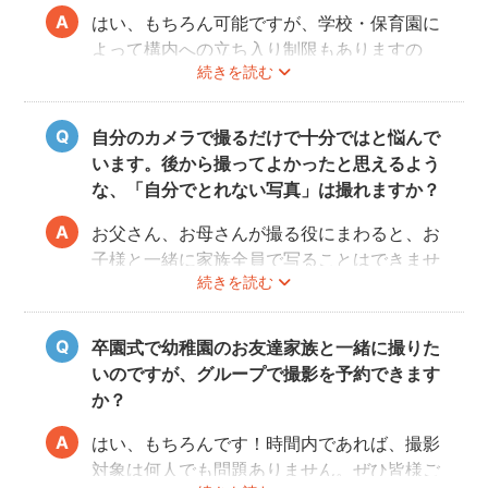
はい、もちろん可能ですが、学校・保育園に
よって構内への立ち入り制限もありますの
続きを読む
で、事前にご確認をお願いいたします。
自分のカメラで撮るだけで十分ではと悩んで
います。後から撮ってよかったと思えるよう
な、「自分でとれない写真」は撮れますか？
お父さん、お母さんが撮る役にまわると、お
子様と一緒に家族全員で写ることはできませ
続きを読む
んし、プロの機材や構図ならではのクオリテ
ィもあります。
10年後、20年後に見返して、撮ってよかっ
卒園式で幼稚園のお友達家族と一緒に撮りた
たと思っていただける写真をお届けします。
いのですが、グループで撮影を予約できます
か？
はい、もちろんです！時間内であれば、撮影
対象は何人でも問題ありません。ぜひ皆様ご