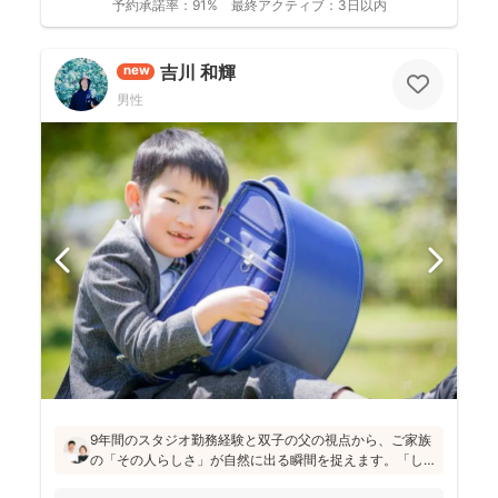
予約承諾率：
91%
最終アクティブ：
3日以内
吉川 和輝
new
男性
9年間のスタジオ勤務経験と双子の父の視点から、ご家族
の「その人らしさ」が自然に出る瞬間を捉えます。「し
っかりしなくて大丈夫」と緊張をほぐし、後から見返し