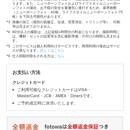
ります。また、ニューボーンフォトおよびライフスタイルニューボー
ンフォトの場合、お子様の安全を最優先に進行するため、基準枚数
（ニューボーンフォト：40枚、ライフスタイルニューボーンフォト:75
枚）を下回る可能性があります。
画像の加工（個別の肌修正、合成、背景消去、トリミング等）、印刷
等は含まれておりません。
60分以上の撮影は、上記金額×時間分の料金になります。撮影時間に
は、機材・セットの設置等を含む撮影準備・片付けの時間も含まれま
す。
このサービスは個人利用向けサービスです。商用利用の場合はサービ
スが異なります。
詳しくはこちら
仕入税額控除をされる方は
こちら
お支払い方法
クレジットカード
ご利用可能なクレジットカードはVISA・
MasterCard・JCB・AMEX・Dinersです。
ご予約成立時に決済いたします。