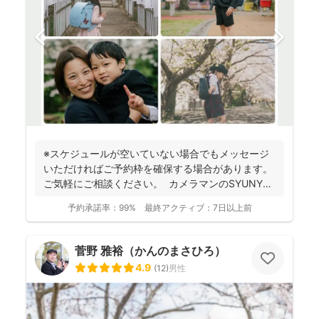
※スケジュールが空いていない場合でもメッセージ
いただければご予約枠を確保する場合があります。
ご気軽にご相談ください。 カメラマンのSYUNYA
で...
予約承諾率：
99%
最終アクティブ：
7日以上前
菅野 雅裕（かんのまさひろ）
4.9
(
12
)
男性