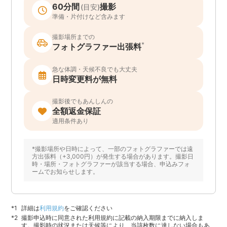
60分間
撮影
(目安)
準備・片付けなど含みます
撮影場所までの
*
フォトグラファー出張料
急な体調・天候不良でも大丈夫
日時変更料が無料
撮影後でもあんしんの
全額返金保証
適用条件あり
*撮影場所や日時によって、一部のフォトグラファーでは遠
方出張料（+3,000円）が発生する場合があります。撮影日
時・場所・フォトグラファーが該当する場合、申込みフォ
ームでお知らせします。
詳細は
利用規約
をご確認ください
撮影申込時に同意された利用規約に記載の納入期限までに納入しま
す。撮影時の状況または天候等により、当該枚数に達しない場合もあ