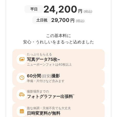
24,200
平日
円
(税込)
29,700
円
土日祝
(税込)
この基本料に
安心・うれしいをまるっと込めました
たっぷりもらえる
写真データ75枚~
ニューボーンフォトは40枚以上
60分間
撮影
(目安)
準備・片付けなど含みます
撮影場所までの
*
フォトグラファー出張料
急な体調・天候不良でも大丈夫
日時変更料が無料