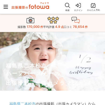
かんたん予約
検索
ログイン
170,000
4.9
78,654
撮影数
件
平均評価
点
口コミ
件
福島県二本松市
ハーフバースデーの
出張撮影・出張カメラマン
福島県二本松市
の出張撮影（出張カメラマン）なら