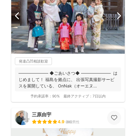
発達凸凹相談歓迎
――――――― ◆ごあいさつ◆ ――――――― は
じめまして！ 福島を拠点に、 出張写真撮影サービ
スを展開している、 OnNak（オーエヌ...
予約承諾率：
90%
最終アクティブ：
7日以内
三原由宇
4.9
(
86
)
男性