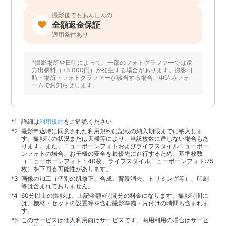
撮影後でもあんしんの
全額返金保証
適用条件あり
*撮影場所や日時によって、一部のフォトグラファーでは遠
方出張料（+3,000円）が発生する場合があります。撮影日
時・場所・フォトグラファーが該当する場合、申込みフォ
ームでお知らせします。
詳細は
利用規約
をご確認ください
撮影申込時に同意された利用規約に記載の納入期限までに納入しま
す。撮影時の状況または天候等により、当該枚数に達しない場合もあ
ります。また、ニューボーンフォトおよびライフスタイルニューボー
ンフォトの場合、お子様の安全を最優先に進行するため、基準枚数
（ニューボーンフォト：40枚、ライフスタイルニューボーンフォト:75
枚）を下回る可能性があります。
画像の加工（個別の肌修正、合成、背景消去、トリミング等）、印刷
等は含まれておりません。
60分以上の撮影は、上記金額×時間分の料金になります。撮影時間に
は、機材・セットの設置等を含む撮影準備・片付けの時間も含まれま
す。
このサービスは個人利用向けサービスです。商用利用の場合はサービ