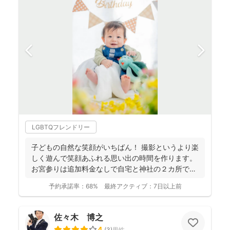
LGBTQフレンドリー
子どもの自然な笑顔がいちばん！ 撮影というより楽
しく遊んで笑顔あふれる思い出の時間を作ります。
お宮参りは追加料金なしで自宅と神社の２カ所で撮
影で...
予約承諾率：
68%
最終アクティブ：
7日以上前
佐々木 博之
4
(
3
)
男性