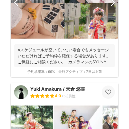
※スケジュールが空いていない場合でもメッセージ
いただければご予約枠を確保する場合があります。
ご気軽にご相談ください。 カメラマンのSYUNYA
で...
予約承諾率：
99%
最終アクティブ：
7日以上前
Yuki Amakura / 天倉 悠喜
4.9
(
58
)
男性