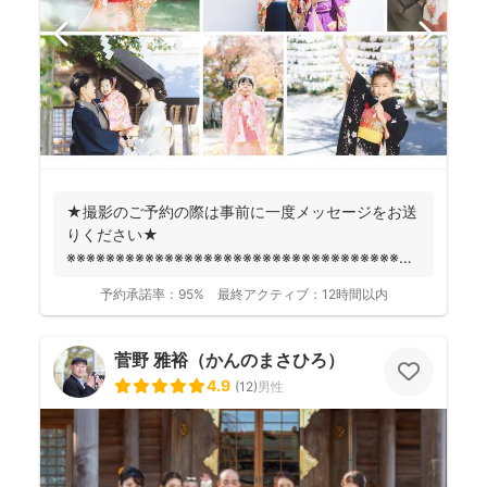
★撮影のご予約の際は事前に一度メッセージをお送
りください★
※※※※※※※※※※※※※※※※※※※※※※※※※※※※※※※※※※※※
fotowa...
予約承諾率：
95%
最終アクティブ：
12時間以内
菅野 雅裕（かんのまさひろ）
4.9
(
12
)
男性