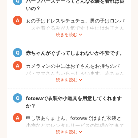
ハーフバースデーってどんな衣装を着れば良
写真映えするように飾りつけるとよりおしゃ
いの？
れな写真が撮れますよ♩
女の子はドレスやチュチュ、男の子はロンパ
ースや着ぐるみが人気です！中にはお子さん
続きを読む
の成長を感じられるように、あえて1歳児が
着るくらいの大きめのお洋服で撮影する方も
いらっしゃいます。
赤ちゃんがぐずってしまわないか不安です。
また、クラウンやヘアバンドなど飾りがある
とより記念日感が出るのでおすすめですよ。
カメラマンの中にはお子さんをお持ちのパ
パ・ママさんもいらっしゃいます。赤ちゃん
続きを読む
のあやし方も上手なので、写真撮影が不安の
方は、ぜひカメラマンにご相談してみてくだ
さいね。
fotowaで衣装や小道具を用意してくれます
か？
申し訳ありません、fotowaではまだ衣装と
小物などのレンタルサービスの準備ができて
続きを読む
おりませんので、お客様ご自身にご用意をお