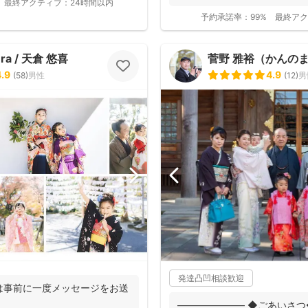
最終アクティブ：
24時間以内
で...
予約承諾率：
99%
最終アク
ura / 天倉 悠喜
菅野 雅裕（かんの
4.9
4.9
(
58
)
男性
(
12
)
男
発達凸凹相談歓迎
は事前に一度メッセージをお送
――――――― ◆ごあいさつ