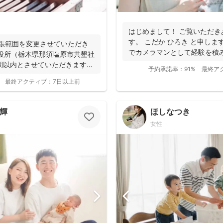
はじめまして！ ご覧いただき
す。 こだか ひろき と申しま
出張範囲を変更させていただき
でカメラマンとして経験を積
役所（栃木県那須塩原市共墾社
め...
間以内とさせていただきます。
予約承諾率：
91%
最終ア
最終アクティブ：
7日以上前
和輝
ほしなつき
女性
撮影基本料