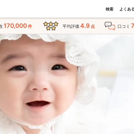
検索
よくあ
170,000
4.9
数
件
平均評価
点
口コミ