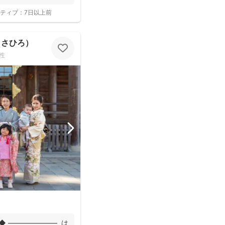
ティブ：
7日以上前
まさひろ）
性
◆ ――――――― は