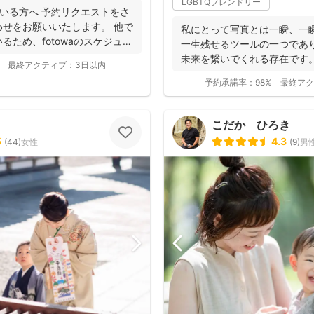
LGBTQフレンドリー
いる方へ 予約リクエストをさ
せをお願いいたします。 他で
私にとって写真とは一瞬、一
るため、fotowaのスケジュー
一生残せるツールの一つであ
未来を繋いでくれる存在です
最終アクティブ：
3日以内
真を残して、今あ...
予約承諾率：
98%
最終アク
こだか ひろき
5
4.3
(
44
)
女性
(
9
)
男