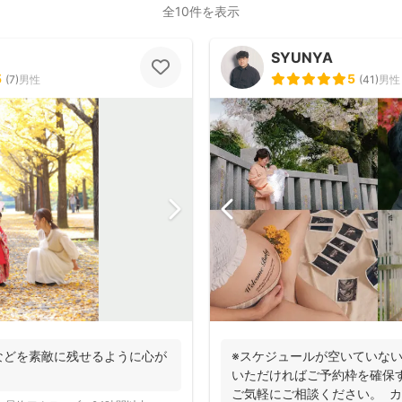
全10件を表示
SYUNYA
5
5
(
7
)
男性
(
41
)
男性
などを素敵に残せるように心が
※スケジュールが空いていな
いただければご予約枠を確保
ご気軽にご相談ください。 カメ