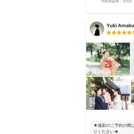
予約承諾率：
100%
Yuki Amak
★撮影のご予約の際
りください★