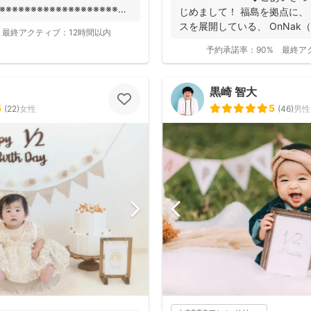
※※※※※※※※※※※※※※※※※※※※※
じめまして！ 福島を拠点に、
スを展開している、 OnNak（
最終アクティブ：
12時間以内
予約承諾率：
90%
最終ア
黒崎 智大
5
5
(
22
)
女性
(
46
)
男性