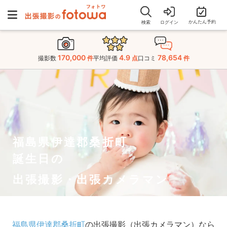
かんたん予約
検索
ログイン
170,000
4.9
78,654
撮影数
件
平均評価
点
口コミ
件
福島県伊達郡桑折町
誕生日の
出張撮影・出張カメラマン
福島県伊達郡桑折町
の出張撮影（出張カメラマン）なら