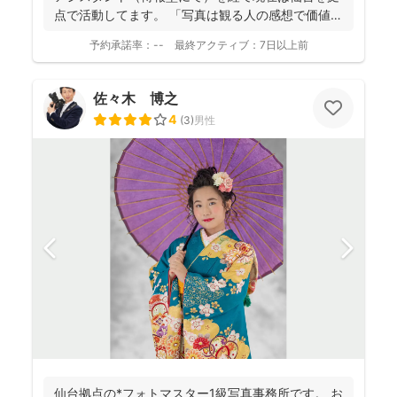
点で活動してます。 「写真は観る人の感想で価値観
が変化し...
予約承諾率：
--
最終アクティブ：
7日以上前
佐々木 博之
4
(
3
)
男性
仙台拠点の*フォトマスター1級写真事務所です。 お