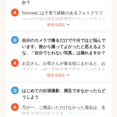
か？
fotowaには子育て経験のあるフォトグラフ
ァーや子供の撮影経験豊富なフォトグラファ
続きを読む
ーもたくさん登録しています！ぜひ相談して
みてください。
また、フォトグラファー募集機能で人見知り
自分のカメラで撮るだけで十分ではと悩んで
のお子様の撮影が得意なフォトグラファーを
います。後から撮ってよかったと思えるよう
募集してみるのもおすすめです。
な、「自分でとれない写真」は撮れますか？
お父さん、お母さんが撮る役にまわると、お
子さんと一緒に家族全員で写ることはできま
続きを読む
せんし、プロの機材や構図ならではのクオリ
ティもあります。
10年後、20年後に見返して、撮ってよかっ
はじめての出張撮影、満足できなかったらど
たと思っていただける写真をお届けします。
うしよう
万が一、ご満足いただけなかった場合は、全
額返金保証があります。
詳しくはこちら