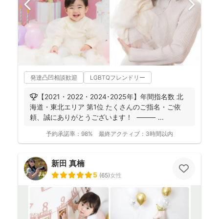
発達凸凹相談歓迎
LGBTQフレンドリー
🏆【2021・2022・2024･2025年】年間指名数 北
海道・東北エリア 第1位 たくさんのご指名・ご依
頼、誠にありがとうございます！ ⸻ ...
予約承諾率：
98%
最終アクティブ：
3時間以内
新田 真楠
5
(
65
)
女性