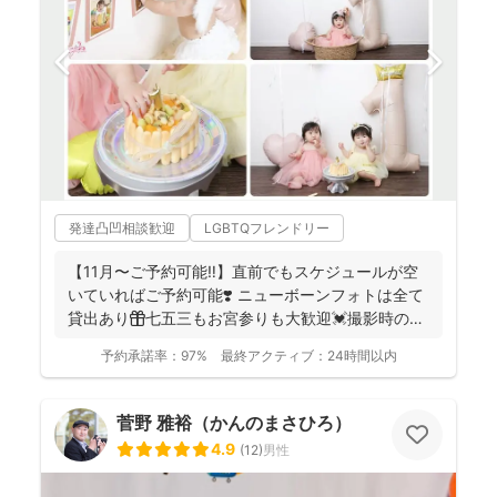
発達凸凹相談歓迎
LGBTQフレンドリー
【11月〜ご予約可能‼︎】直前でもスケジュールが空
いていればご予約可能❣️ ニューボーンフォトは全て
貸出あり🎁七五三もお宮参りも大歓迎💓撮影時のみ
産着を貸...
予約承諾率：
97%
最終アクティブ：
24時間以内
菅野 雅裕（かんのまさひろ）
4.9
(
12
)
男性