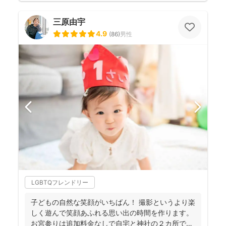
三原由宇
4.9
(
86
)
男性
LGBTQフレンドリー
子どもの自然な笑顔がいちばん！ 撮影というより楽
しく遊んで笑顔あふれる思い出の時間を作ります。
お宮参りは追加料金なしで自宅と神社の２カ所で撮