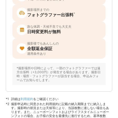
撮影場所までの
*
フォトグラファー出張料
急な体調・天候不良でも大丈夫
日時変更料が無料
撮影後でもあんしんの
全額返金保証
適用条件あり
*撮影場所や日時によって、一部のフォトグラファーでは遠
方出張料（+3,000円）が発生する場合があります。撮影日
時・場所・フォトグラファーが該当する場合、申込みフォ
ームでお知らせします。
詳細は
利用規約
をご確認ください
撮影申込時に同意された利用規約に記載の納入期限までに納入しま
す。撮影時の状況または天候等により、当該枚数に達しない場合もあ
ります。また、ニューボーンフォトおよびライフスタイルニューボー
ンフォトの場合、お子様の安全を最優先に進行するため、基準枚数