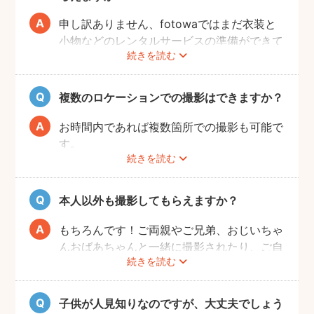
申し訳ありません、fotowaではまだ衣装と
小物などのレンタルサービスの準備ができて
続きを読む
おりませんので、お客様ご自身にご用意をお
願いしております。
複数のロケーションでの撮影はできますか？
お時間内であれば複数箇所での撮影も可能で
す。
続きを読む
事前に撮りたい場所や撮影のイメージをフォ
トグラファーさんと相談しておくと撮影もス
ムーズに行うことができますよ。
本人以外も撮影してもらえますか？
もちろんです！ご両親やご兄弟、おじいちゃ
んおばあちゃんと一緒に撮影されたり、ご自
続きを読む
宅で開くお誕生日会の様子を撮影される方も
いらっしゃいます。
子供が人見知りなのですが、大丈夫でしょう