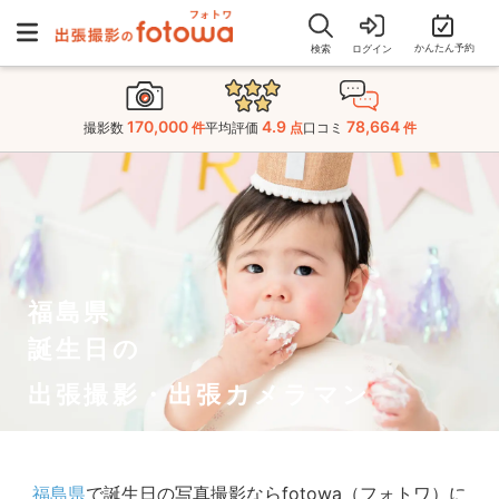
かんたん予約
検索
ログイン
170,000
4.9
78,664
撮影数
件
平均評価
点
口コミ
件
福島県
誕生日の
出張撮影・出張カメラマン
福島県
で誕生日の写真撮影ならfotowa（フォトワ）に