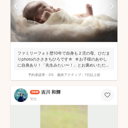
ファミリーフォト歴10年で自身も２児の母、ひだま
りphotoのささきちひろです☆ ☆お子様のあやし
に自身あり！「先生みたい〜！」とお褒めいただく
こと...
予約承諾率：
0%
最終アクティブ：
7日以上前
吉川 和輝
new
男性