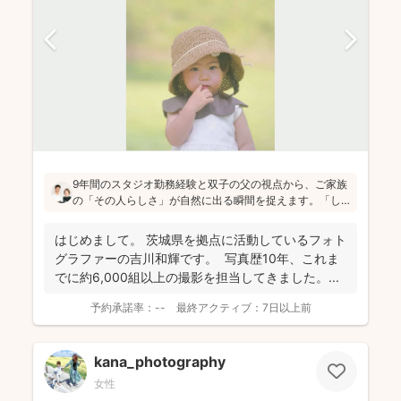
9年間のスタジオ勤務経験と双子の父の視点から、ご家族
の「その人らしさ」が自然に出る瞬間を捉えます。「し
っかりしなくて大丈夫」と緊張をほぐし、後から見返し
ても「楽しかった！」と気持ちがよみがえる写真を残す
はじめまして。 茨城県を拠点に活動しているフォト
ことを、心がけて活動されていらっしゃいます！
グラファーの吉川和輝です。 写真歴10年、これま
でに約6,000組以上の撮影を担当してきました。 ...
予約承諾率：
--
最終アクティブ：
7日以上前
kana_photography
女性