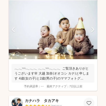
𓂃𓂃𓄺𓂃𓂃𓂃 𓂃𓂃𓄺𓂃𓂃𓂃 ご覧頂きありがと
うございます🌸 大越 加奈(オオコシ カナ)と申しま
す 4歳(女の子)と2歳(男の子)のママフォトグ...
予約承諾率：
--
最終アクティブ：
7日以上前
カナハラ タカアキ