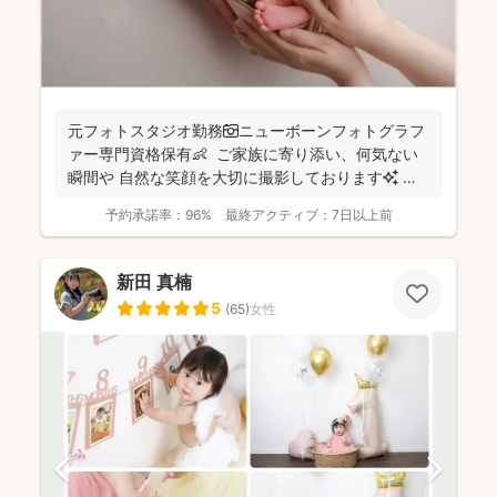
元フォトスタジオ勤務📷ニューボーンフォトグラフ
ァー専門資格保有👶 ご家族に寄り添い、何気ない
瞬間や 自然な笑顔を大切に撮影しております✨ ま
ずは...
予約承諾率：
96%
最終アクティブ：
7日以上前
新田 真楠
5
(
65
)
女性