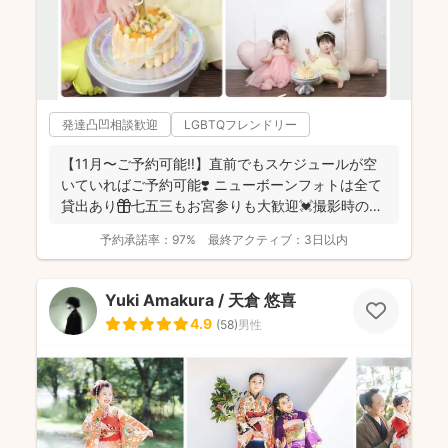
発達凸凹相談歓迎
LGBTQフレンドリー
【11月〜ご予約可能‼︎】直前でもスケジュールが空
いていればご予約可能❣️ ニューボーンフォトは全て
貸出あり🎁七五三もお宮参りも大歓迎💓撮影時のみ
産着を貸...
予約承諾率：
97%
最終アクティブ：
3日以内
Yuki Amakura / 天倉 悠喜
4.9
(
58
)
男性