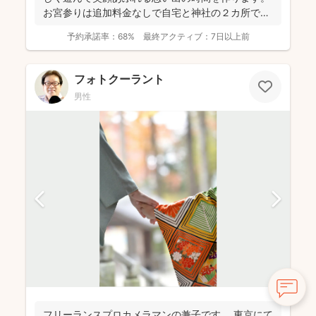
お宮参りは追加料金なしで自宅と神社の２カ所で撮
影で...
予約承諾率：
68%
最終アクティブ：
7日以上前
フォトクーラント
男性
フリーランスプロカメラマンの兼子です。 東京にて