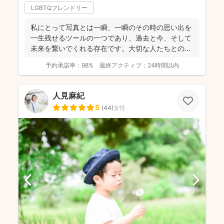
LGBTQフレンドリー
私にとって写真とは一瞬、一瞬のその時の思い出を
一生残せるツールの一つであり、過去と今、そして
未来を繋いでくれる存在です。大切な人たちとの写
真を残して、今あ...
予約承諾率：
98%
最終アクティブ：
24時間以内
人見麻紀
5
(
44
)
女性