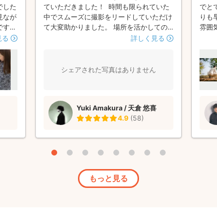
でした
ていただきました！ 時間も限られていた
でと
見なが
中でスムーズに撮影をリードしていただけ
りも
です◎
て大変助かりました。 場所を活かしての
雰囲
なく
ショットは本当にプロならではだなと思い
り、
見る
詳しく見る
念でし
ました。 お忙しいところ遠くまできてい
わせ
瞬間の
ただき素敵な写真をたくさんいただき本当
感動
り、さ
に感謝でした！
度指
シェアされた写真はありません
れば、
スム
影し
だき
Yuki Amakura / 天倉 悠喜
か？
4.9
(
58
)
す限
りに
お願い
もっと見る