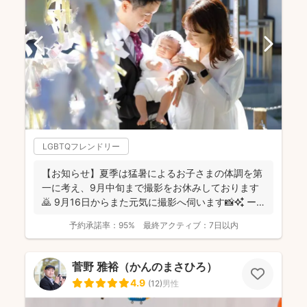
LGBTQフレンドリー
【お知らせ】夏季は猛暑によるお子さまの体調を第
一に考え、9月中旬まで撮影をお休みしております
🙇 9月16日からまた元気に撮影へ伺います📸✨ ー
ーーーーー...
予約承諾率：
95%
最終アクティブ：
7日以内
菅野 雅裕（かんのまさひろ）
4.9
(
12
)
男性