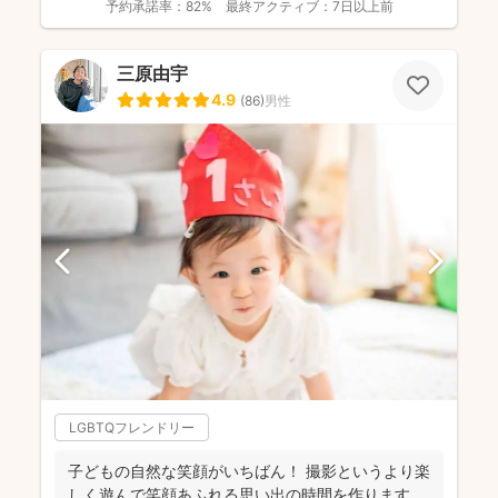
予約承諾率：
82%
最終アクティブ：
7日以上前
三原由宇
4.9
(
86
)
男性
LGBTQフレンドリー
子どもの自然な笑顔がいちばん！ 撮影というより楽
しく遊んで笑顔あふれる思い出の時間を作ります。