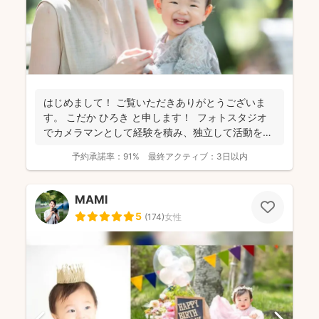
はじめまして！ ご覧いただきありがとうございま
す。 こだか ひろき と申します！ フォトスタジオ
でカメラマンとして経験を積み、独立して活動を始
め...
予約承諾率：
91%
最終アクティブ：
3日以内
MAMI
5
(
174
)
女性