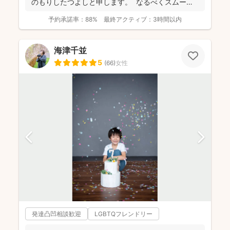
のもりしたつよしと申します。 なるべくスムーズ
に撮影...
予約承諾率：
88%
最終アクティブ：
3時間以内
海津千並
5
(
66
)
女性
発達凸凹相談歓迎
LGBTQフレンドリー