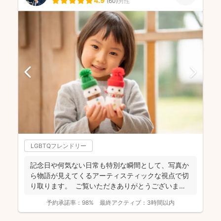
4.9
(
60
)
男性
LGBTQフレンドリー
記念日や何気ない日常も特別な瞬間として、写真か
ら物語が見えてくるアーティスティックな視点で切
り取ります。 ご覧いただきありがとうございま
す。 フォ...
予約承諾率：
98%
最終アクティブ：
3時間以内