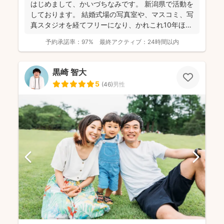
はじめまして、かいづちなみです。 新潟県で活動を
しております。 結婚式場の写真室や、マスコミ、写
真スタジオを経てフリーになり、かれこれ10年ほど
経ちま...
予約承諾率：
97%
最終アクティブ：
24時間以内
黒崎 智大
5
(
46
)
男性