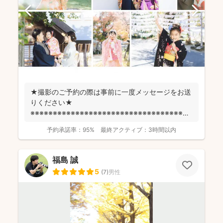
★撮影のご予約の際は事前に一度メッセージをお送
りください★
※※※※※※※※※※※※※※※※※※※※※※※※※※※※※※※※※※※※
fotowa...
予約承諾率：
95%
最終アクティブ：
3時間以内
福島 誠
5
(
7
)
男性