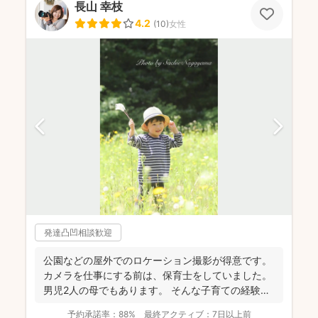
長山 幸枝
4.2
(
10
)
女性
発達凸凹相談歓迎
公園などの屋外でのロケーション撮影が得意です。
カメラを仕事にする前は、保育士をしていました。
男児2人の母でもあります。 そんな子育ての経験を
活かし、...
予約承諾率：
88%
最終アクティブ：
7日以上前