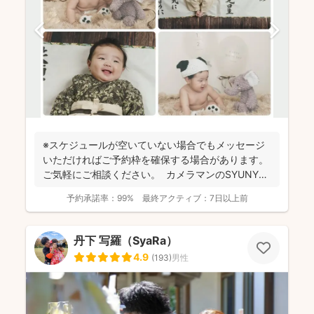
※スケジュールが空いていない場合でもメッセージ
いただければご予約枠を確保する場合があります。
ご気軽にご相談ください。 カメラマンのSYUNYA
で...
予約承諾率：
99%
最終アクティブ：
7日以上前
丹下 写羅（SyaRa）
4.9
(
193
)
男性