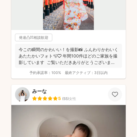
発達凸凹相談歓迎
今この瞬間のかわいい！を撮影📸 ふんわりかわいく
あたたかいフォト🫧🤍 年間100件ほどのご家族を撮
影しています ご覧いただきありがとうございま
す...
予約承諾率：
100%
最終アクティブ：
3日以内
みーな
5
(
55
)
女性