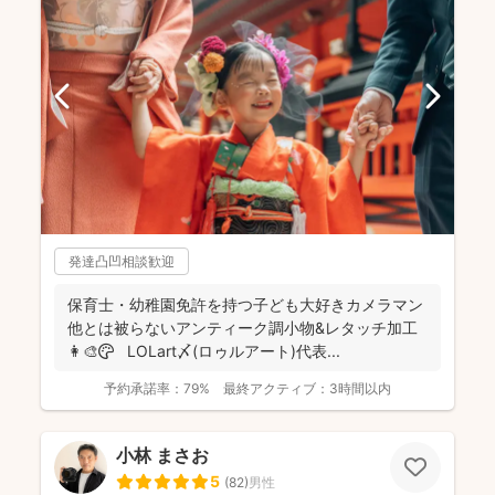
発達凸凹相談歓迎
保育士・幼稚園免許を持つ子ども大好きカメラマン
他とは被らないアンティーク調小物&レタッチ加工
👩‍🎨🎨 LOLart〆(ロゥルアート)代表...
予約承諾率：
79%
最終アクティブ：
3時間以内
小林 まさお
5
(
82
)
男性