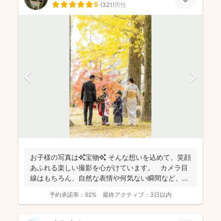
5
(
321
)
男性
お子様の写真は✨宝物✨ そんな想いを込めて、笑顔
あふれる楽しい撮影を心がけています。 カメラ目
線はもちろん、自然な表情や何気ない瞬間など、ご
希望に合...
予約承諾率：
92%
最終アクティブ：
3日以内