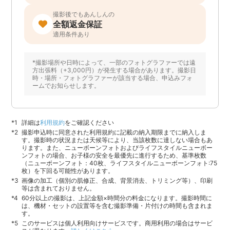
撮影後でもあんしんの
全額返金保証
適用条件あり
*撮影場所や日時によって、一部のフォトグラファーでは遠
方出張料（+3,000円）が発生する場合があります。撮影日
時・場所・フォトグラファーが該当する場合、申込みフォ
ームでお知らせします。
詳細は
利用規約
をご確認ください
撮影申込時に同意された利用規約に記載の納入期限までに納入しま
す。撮影時の状況または天候等により、当該枚数に達しない場合もあ
ります。また、ニューボーンフォトおよびライフスタイルニューボー
ンフォトの場合、お子様の安全を最優先に進行するため、基準枚数
（ニューボーンフォト：40枚、ライフスタイルニューボーンフォト:75
枚）を下回る可能性があります。
画像の加工（個別の肌修正、合成、背景消去、トリミング等）、印刷
等は含まれておりません。
60分以上の撮影は、上記金額×時間分の料金になります。撮影時間に
は、機材・セットの設置等を含む撮影準備・片付けの時間も含まれま
す。
このサービスは個人利用向けサービスです。商用利用の場合はサービ