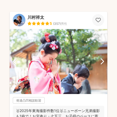
川村祥太
5
(
357
)
男性
発達凸凹相談歓迎
🥇2025年東海撮影件数1位🥇ニューボーン兄弟撮影
も1枠で！お宮参り・七五三、お子様のペースに寄