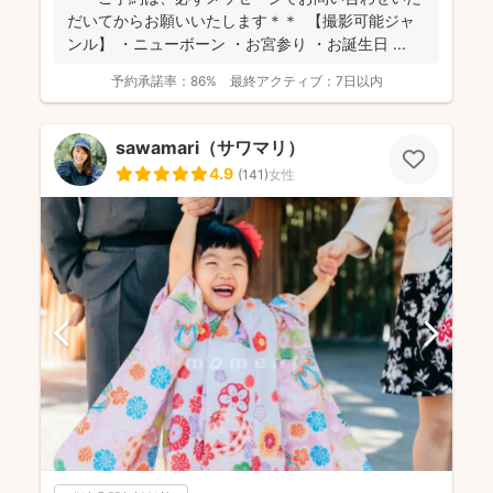
だいてからお願いいたします＊＊ 【撮影可能ジャ
ンル】 ・ニューボーン ・お宮参り ・お誕生日 ...
予約承諾率：
86%
最終アクティブ：
7日以内
sawamari（サワマリ）
4.9
(
141
)
女性