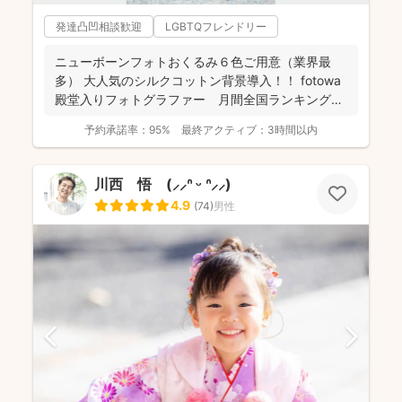
発達凸凹相談歓迎
LGBTQフレンドリー
ニューボーンフォトおくるみ６色ご用意（業界最
多） 大人気のシルクコットン背景導入！！ fotowa
殿堂入りフォトグラファー 月間全国ランキング１
位獲得...
予約承諾率：
95%
最終アクティブ：
3時間以内
川西 悟 (⸝⸝ᐢ ᵕ ᐢ⸝⸝)
4.9
(
74
)
男性