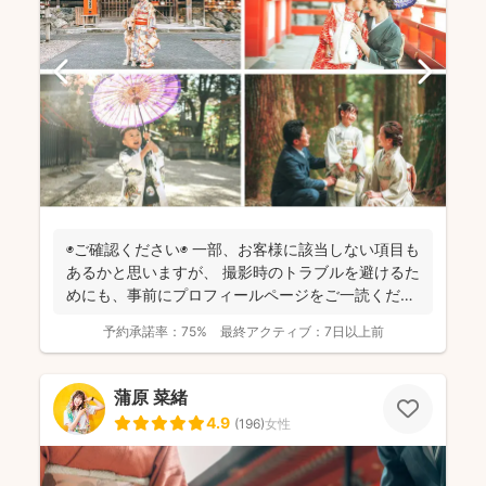
◉ご確認ください◉ 一部、お客様に該当しない項目も
あるかと思いますが、 撮影時のトラブルを避けるた
めにも、事前にプロフィールページをご一読くださ
います...
予約承諾率：
75%
最終アクティブ：
7日以上前
蒲原 菜緒
4.9
(
196
)
女性