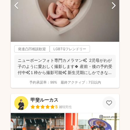
発達凸凹相談歓迎
LGBTQフレンドリー
ニューボーンフォト専門カメラマン✨ 2児母がわが
子のように愛おしく撮影します🍀 産前・後の予約受
付中✨１枠から撮影可能✨ 新生児期にしかできな
い...
予約承諾率：
99%
最終アクティブ：
7日以内
甲斐ルーカス
5
(
61
)
男性