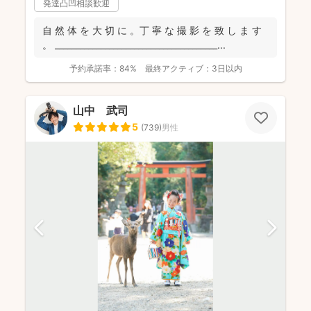
発達凸凹相談歓迎
自 然 体 を 大 切 に 。丁 寧 な 撮 影 を 致 し ま す
。 _______________________________________...
予約承諾率：
84%
最終アクティブ：
3日以内
山中 武司
5
(
739
)
男性