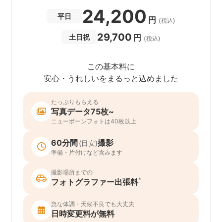
24,200
平日
円
(税込)
29,700
円
土日祝
(税込)
この基本料に
安心・うれしいをまるっと込めました
たっぷりもらえる
写真データ75枚~
ニューボーンフォトは40枚以上
60分間
撮影
(目安)
準備・片付けなど含みます
撮影場所までの
*
フォトグラファー出張料
急な体調・天候不良でも大丈夫
日時変更料が無料