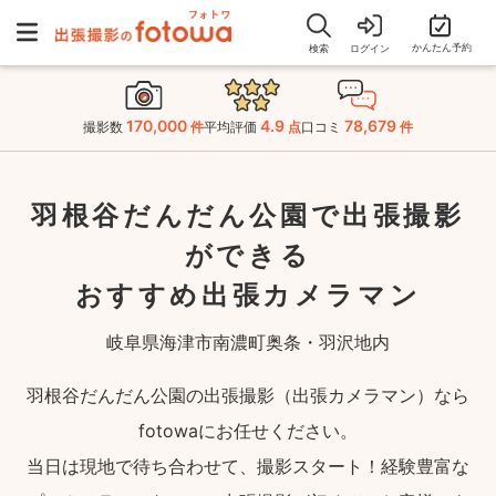
かんたん予約
検索
ログイン
170,000
4.9
78,679
撮影数
件
平均評価
点
口コミ
件
羽根谷だんだん公園で出張撮影
ができる
おすすめ出張カメラマン
岐阜県海津市南濃町奥条・羽沢地内
羽根谷だんだん公園の出張撮影（出張カメラマン）なら
fotowaにお任せください。
当日は現地で待ち合わせて、撮影スタート！経験豊富な