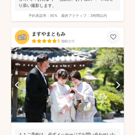
り添い撮影します。
予約承諾率：
90%
最終アクティブ：
3時間以内
ますやまともみ
5
(
66
)
女性
＊＊ご予約は、必ずメッセージでお問い合わせいた