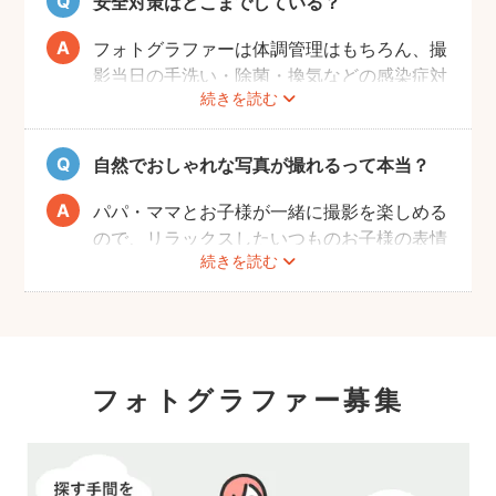
安全対策はどこまでしている？
ンが全国に多数在籍。
またどのカメラマンでも指名料は一切ござい
フォトグラファーは体調管理はもちろん、撮
ません。分かりやすい料金体系も人気のポイ
影当日の手洗い・除菌・換気などの感染症対
ントです。
続きを読む
策や、熱中症予防に努めます。
また、撮影中はご家族のペースに合わせなが
ら、周囲や足元に危険なものがないか注意を
自然でおしゃれな写真が撮れるって本当？
呼び掛けながら進行しますのでご安心くださ
い。
パパ・ママとお子様が一緒に撮影を楽しめる
ので、リラックスしたいつものお子様の表情
続きを読む
を撮影できます。
こども・家族撮影に長けたプロカメラマンの
中から、ユーザー自身が好きなカメラマンを
指名するので、自分好みの「家族らしいおし
ゃれな写真」に仕上がります。
フォトグラファー募集