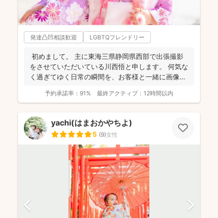
発達凸凹相談歓迎
LGBTQフレンドリー
初めまして。 主に東海三県静岡県西部で出張撮影
をさせていただいている川西悟と申します。 何気な
く過ぎてゆく日常の瞬間を、お客様と一緒に画像と
して残...
予約承諾率：
91%
最終アクティブ：
12時間以内
yachi(はまおかやちよ)
5
(
9
)
女性