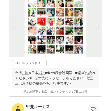
LGBTQフレンドリー
台湾🇹🇼×日本🇯🇵mixed我會說國語 ★必ずお読み
ください★ 必ず先にメッセージをください 七五
三はお子様の成長を祝う行事ですが ...
予約承諾率：
48%
最終アクティブ：
7日以上前
甲斐ルーカス