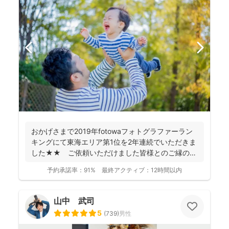
おかげさまで2019年fotowaフォトグラファーラン
キングにて東海エリア第1位を2年連続でいただきま
した★★ ご依頼いただけました皆様とのご縁のお
かげで...
予約承諾率：
91%
最終アクティブ：
12時間以内
山中 武司
5
(
739
)
男性