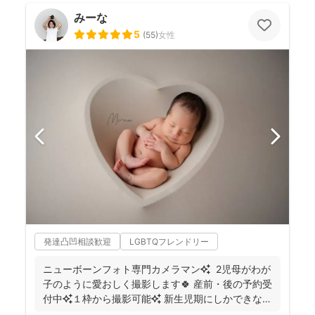
みーな
5
(
55
)
女性
発達凸凹相談歓迎
LGBTQフレンドリー
ニューボーンフォト専門カメラマン✨ 2児母がわが
子のように愛おしく撮影します🍀 産前・後の予約受
付中✨１枠から撮影可能✨ 新生児期にしかできな
い...