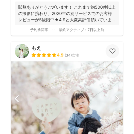
閲覧ありがとうございます！ これまで約500件以上
の撮影に携わり、2020年の別サービスでのお客様
レビューが5段階中★4.9と大変高評価頂いていま
す。 ...
予約承諾率：
--
最終アクティブ：
7日以上前
もえ
4.9
(
34
)
女性