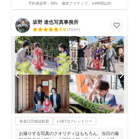
予約承諾率：
99%
最終アクティブ：
24時間以内
坂野 達也写真事務所
4.9
(
11
)
男性
発達凸凹相談歓迎
LGBTQフレンドリー
お撮りする写真のクオリティはもちろん、当日の撮