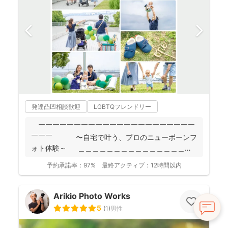
発達凸凹相談歓迎
LGBTQフレンドリー
￣￣￣￣￣￣￣￣￣￣￣￣￣￣￣￣￣￣￣￣￣￣
￣￣￣ 〜自宅で叶う、プロのニューボーンフ
ォト体験～ ＿＿＿＿＿＿＿＿＿＿＿＿＿＿＿＿
＿＿＿＿...
予約承諾率：
97%
最終アクティブ：
12時間以内
Arikio Photo Works
5
(
1
)
男性