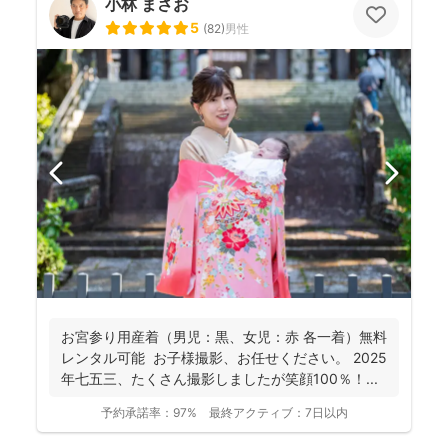
小林 まさお
5
(
82
)
男性
お宮参り用産着（男児：黒、女児：赤 各一着）無料
レンタル可能 お子様撮影、お任せください。 2025
年七五三、たくさん撮影しましたが笑顔100％！...
予約承諾率：
97%
最終アクティブ：
7日以内