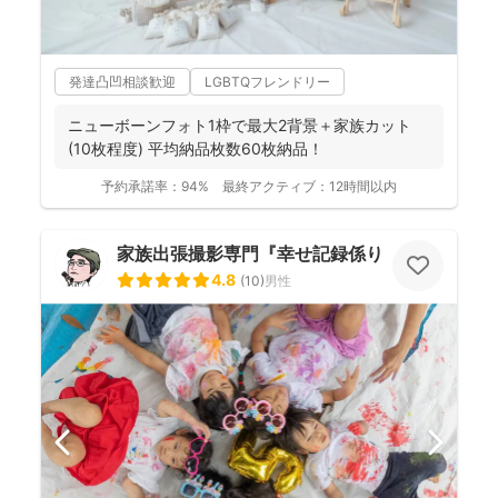
発達凸凹相談歓迎
LGBTQフレンドリー
ニューボーンフォト1枠で最大2背景＋家族カット
(10枚程度) 平均納品枚数60枚納品！
予約承諾率：
94%
最終アクティブ：
12時間以内
家族出張撮影専門『幸せ記録係り』 HIKO
4.8
(
10
)
男性