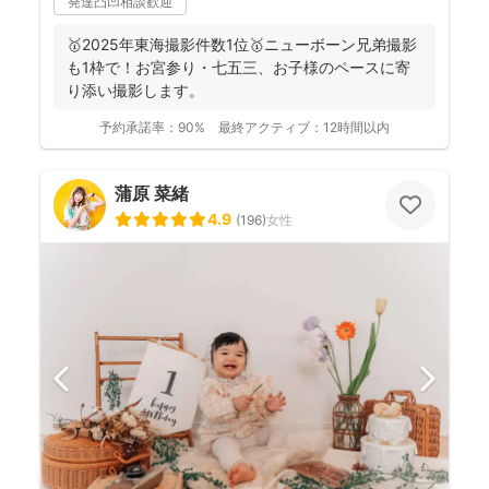
発達凸凹相談歓迎
🥇2025年東海撮影件数1位🥇ニューボーン兄弟撮影
も1枠で！お宮参り・七五三、お子様のペースに寄
り添い撮影します。
予約承諾率：
90%
最終アクティブ：
12時間以内
蒲原 菜緒
4.9
(
196
)
女性