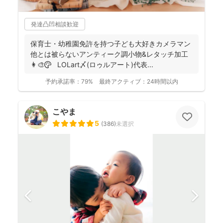
発達凸凹相談歓迎
保育士・幼稚園免許を持つ子ども大好きカメラマン
他とは被らないアンティーク調小物&レタッチ加工
👩‍🎨🎨 LOLart〆(ロゥルアート)代表...
予約承諾率：
79%
最終アクティブ：
24時間以内
こやま
5
(
386
)
未選択