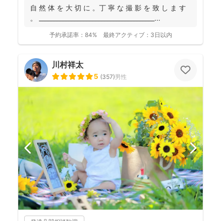
自 然 体 を 大 切 に 。丁 寧 な 撮 影 を 致 し ま す
。 _______________________________________...
予約承諾率：
84%
最終アクティブ：
3日以内
川村祥太
5
(
357
)
男性