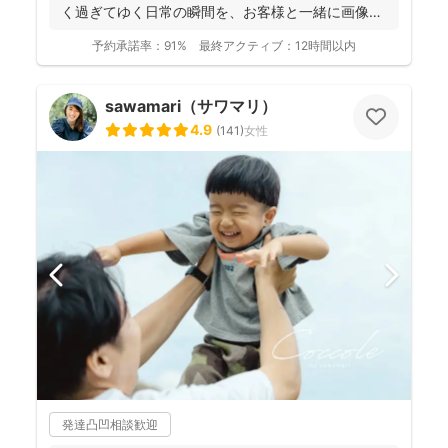
く過ぎてゆく日常の瞬間を、お客様と一緒に画像と
して残...
予約承諾率：
91%
最終アクティブ：
12時間以内
sawamari（サワマリ）
4.9
(
141
)
女性
発達凸凹相談歓迎