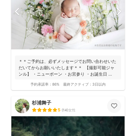
＊＊ご予約は、必ずメッセージでお問い合わせいた
だいてからお願いいたします＊＊ 【撮影可能ジャ
ンル】 ・ニューボーン ・お宮参り ・お誕生日 ...
予約承諾率：
86%
最終アクティブ：
3日以内
杉浦舞子
5
(
14
)
女性