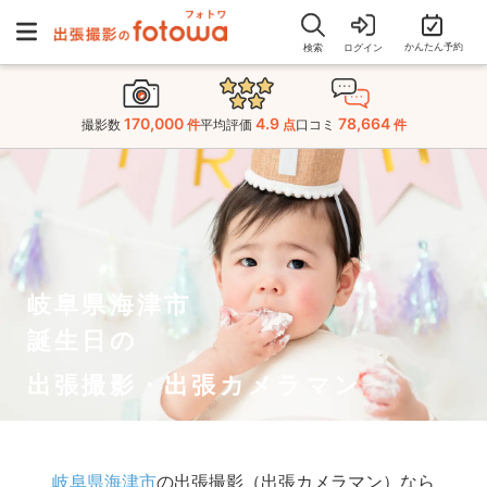
かんたん予約
検索
ログイン
170,000
4.9
78,664
撮影数
件
平均評価
点
口コミ
件
岐阜県海津市
誕生日の
出張撮影・出張カメラマン
岐阜県海津市
の出張撮影（出張カメラマン）なら