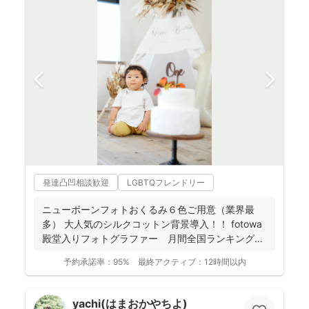
発達凸凹相談歓迎
LGBTQフレンドリー
ニューボーンフォトおくるみ６色ご用意（業界最
多） 大人気のシルクコットン背景導入！！ fotowa
殿堂入りフォトグラファー 月間全国ランキング１
位獲得...
予約承諾率：
95%
最終アクティブ：
12時間以内
yachi(はまおかやちよ)