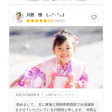
川西 悟 (⸝⸝ᐢ ᵕ ᐢ⸝⸝)
4.9
(
74
)
男性
発達凸凹相談歓迎
LGBTQフレンドリー
初めまして。 主に東海三県静岡県西部で出張撮影
をさせていただいている川西悟と申します。 何気な