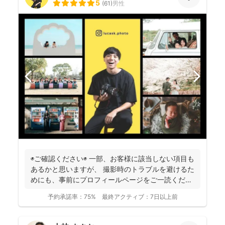
5
(
61
)
男性
◉ご確認ください◉ 一部、お客様に該当しない項目も
あるかと思いますが、 撮影時のトラブルを避けるた
めにも、事前にプロフィールページをご一読くださ
います...
予約承諾率：
75%
最終アクティブ：
7日以上前