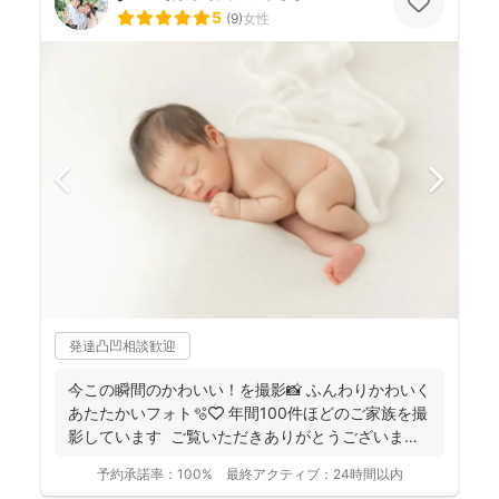
5
(
9
)
女性
発達凸凹相談歓迎
今この瞬間のかわいい！を撮影📸 ふんわりかわいく
あたたかいフォト🫧🤍 年間100件ほどのご家族を撮
影しています ご覧いただきありがとうございま
す...
予約承諾率：
100%
最終アクティブ：
24時間以内