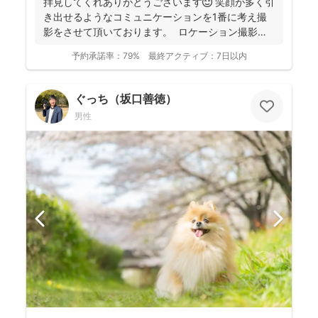
拝見してくれありがとうございます😊 笑顔が多く引
き出せるようなコミュニケーションを1番に考え撮
影をさせて頂いております。 ロケーション撮影も
得意と...
予約承諾率：
79%
最終アクティブ：
7日以内
ぐっち（坂口善徳）
男性