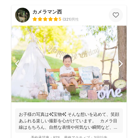
カメラマン西
5
(
321
)
男性
お子様の写真は✨宝物✨ そんな想いを込めて、笑顔
あふれる楽しい撮影を心がけています。 カメラ目
線はもちろん、自然な表情や何気ない瞬間など、ご
希望に合...
予約承諾率：
92%
最終アクティブ：
3日以内